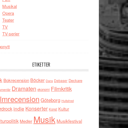
Musikal
Opera
Teater
TV
TV-serier
pnytt
ETIKETTER
k
Böcker
Bokrecension
Deckare
Debaser
Dans
Dramaten
Filmkritik
umentär
ekonomi
ilmrecension
Göteborg
Hultsfred
indie
Konserter
rdrock
Kultur
Konst
Musik
turpolitik
Musikfestival
Medier