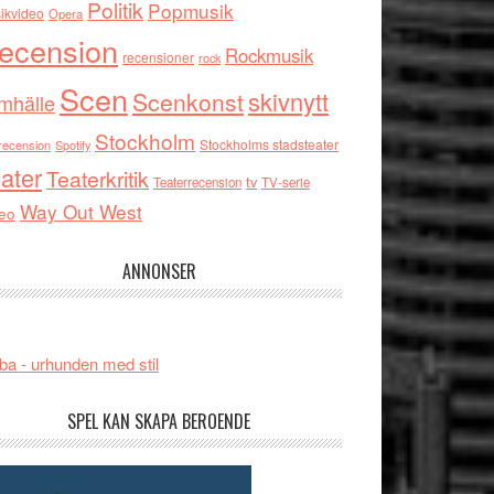
Politik
Popmusik
ikvideo
Opera
ecension
Rockmusik
recensioner
rock
Scen
skivnytt
Scenkonst
mhälle
Stockholm
Stockholms stadsteater
recension
Spotify
ater
Teaterkritik
tv
Teaterrecension
TV-serie
Way Out West
eo
ANNONSER
ba - urhunden med stil
SPEL KAN SKAPA BEROENDE