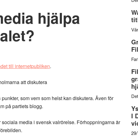
edia hjälpa
Wa
ti
valet?
Vär
Gr
Fi
Far
et till internetpubliken
.
Fi
gr
ckholmarna att diskutera
hj
Det
 16 punkter, som vem som helst kan diskutera. Även för
am på partiets blogg.
Ys
I 
ör sociala media i svensk valrörelse. Förhoppningarna är
vi
örebilden.
29