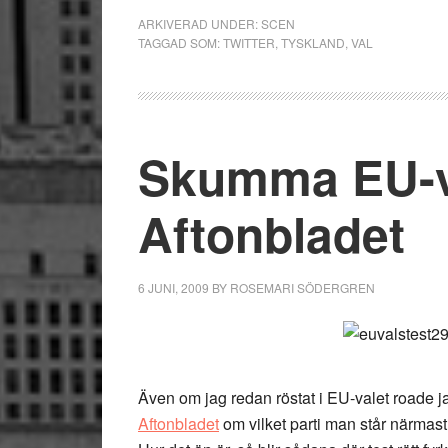
ARKIVERAD UNDER:
SCEN
TAGGAD SOM:
TWITTER
,
TYSKLAND
,
VAL
Skumma EU-va
Aftonbladet
6 JUNI, 2009
BY
ROSEMARI SÖDERGREN
Även om jag redan röstat i EU-valet roade 
Aftonbladet
om vilket parti man står närmast 