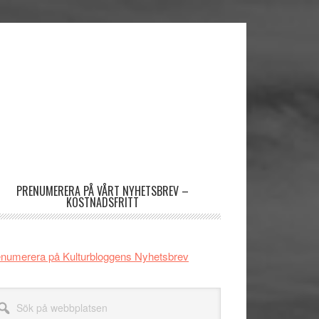
imärt
dofält
PRENUMERERA PÅ VÅRT NYHETSBREV –
KOSTNADSFRITT
numerera på Kulturbloggens Nyhetsbrev
k