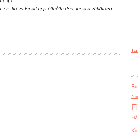
kantiga.
 det krävs för att upprätthålla den sociala välfärden
.
L
Top
Bo
Dok
F
Hå
Kul