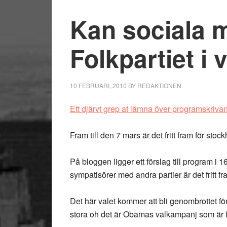
Kan sociala m
Folkpartiet i 
10 FEBRUARI, 2010
BY
REDAKTIONEN
Ett djärvt grep at lämna över programskrivand
Fram till den 7 mars är det fritt fram för sto
På bloggen ligger ett förslag till program i
sympatisörer med andra partier är det fritt fr
Det här valet kommer att bli genombrottet f
stora oh det är Obamas valkampanj som är f