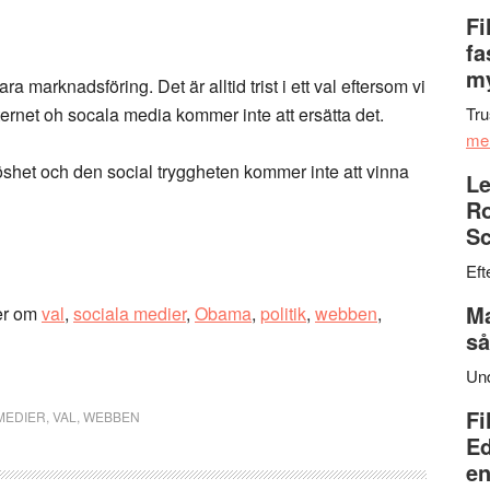
Fi
fa
my
ara marknadsföring. Det är alltid trist i ett val eftersom vi
 Internet oh socala media kommer inte att ersätta det.
Tru
me
löshet och den social tryggheten kommer inte att vinna
Le
Ro
Sc
Eft
Ma
er om
val
,
sociala medier
,
Obama
,
politik
,
webben
,
så
Un
Fi
MEDIER
,
VAL
,
WEBBEN
Ed
en