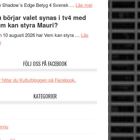
om
sång,
Scensommar
e Shadow´s Edge Betyg 4 Svensk …
Läs mer
Filmrecension:
musik,
på
 börjar valet synas i tv4 med
The
samtal
Artipelag
m kan styra Mauri?
Shadow
och
´s
teater
 10 augusti 2026 har Vem kan styra …
Läs
om
Edge
r
Nu
–
börjar
rolig
FÖLJ OSS PÅ FACEBOOK
valet
och
synas
spännande
i
med
 hittar du Kulturbloggen på Facebook.
tv4
en
med
Jackie
KATEGORIER
Vem
Chan
kan
i
styra
storform
Mauri?
ervju