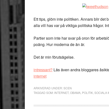
Ett tips, glöm inte politiken. Annars blir det b
alla vill has var på viktiga politiska frågor.
Partier som inte har svar på oron för arbets
poäng. Hur moderna de än är.
Det är min förutsägelse.
intressant?
Läs även andra bloggares åsikt
internet
ARKIVERAD UNDER:
SCEN
TAGGAD SOM:
INTERNET
,
OBAMA
,
POLITIK
,
SOCIALA 