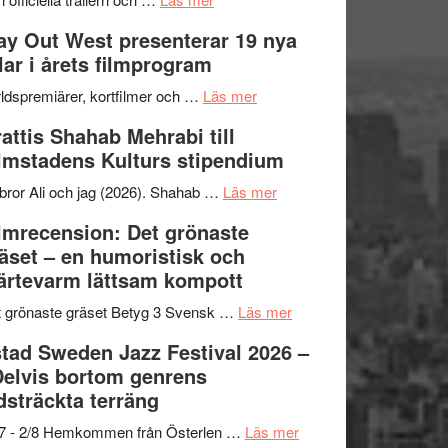
–
Se
kväll
y Out West presenterar 19 nya
II
trailern
tlar i årets filmprogram
Internationella
för
storheter
The
om
ldspremiärer, kortfilmer och …
Läs mer
och
X-
Way
attis Shahab Mehrabi till
samarbeten
Files:
Out
lmstadens Kulturs stipendium
I
West
Want
presenterar
om
bror Ali och jag (2026). Shahab …
Läs mer
to
19
Grattis
lmrecension: Det grönaste
Believe
nya
Shahab
äset – en humoristisk och
–
titlar
Mehrabi
ärtevarm lättsam kompott
Vrach
i
till
Frankenshtey
årets
Filmstadens
om
 grönaste gräset Betyg 3 Svensk …
Läs mer
–
filmprogram
Kulturs
Filmrecension:
tad Sweden Jazz Festival 2026 –
med
stipendium
Det
Delvis bortom genrens
Fox
grönaste
dsträckta terräng
Mulder
gräset
och
–
om
/7 - 2/8 Hemkommen från Österlen …
Läs mer