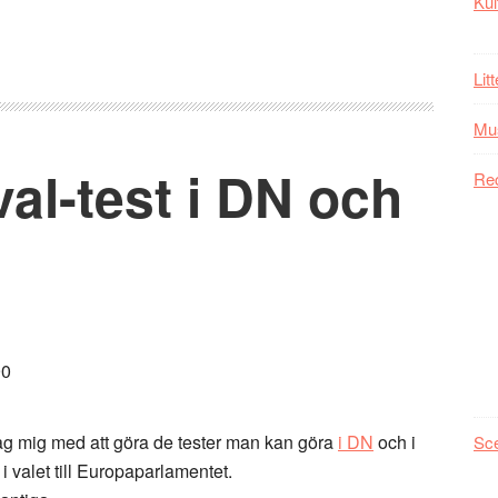
Kul
Lit
Mu
l-test i DN och
Re
jag mig med att göra de tester man kan göra
i DN
och i
Sc
i valet till Europaparlamentet.