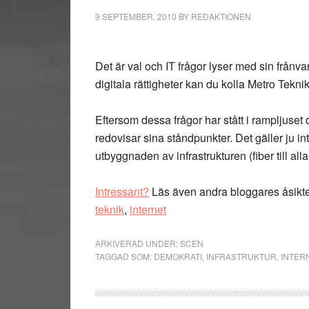
9 SEPTEMBER, 2010
BY
REDAKTIONEN
Det är val och IT frågor lyser med sin frånv
digitala rättigheter kan du kolla Metro Tekni
Eftersom dessa frågor har stått i rampljuset 
redovisar sina ståndpunkter. Det gäller ju i
utbyggnaden av infrastrukturen (fiber till alla
Intressant?
Läs även andra bloggares åsikt
teknik
,
internet
ARKIVERAD UNDER:
SCEN
TAGGAD SOM:
DEMOKRATI
,
INFRASTRUKTUR
,
INTER