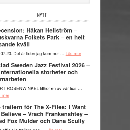
bplatsen
NYTT
cension: Håkan Hellström –
skvarna Folkets Park – en helt
sande kväll
om
 07.20. Det är tiden jag kommer …
Läs mer
Recension:
tad Sweden Jazz Festival 2026 –
Håkan
 Internationella storheter och
Hellström
amarbeten
–
Huskvarna
RT ROSENWINKEL tillhör en av vår tids …
om
Folkets
s mer
Ystad
Park
 trailern för The X-Files: I Want
Sweden
–
 Believe – Vrach Frankenshtey –
Jazz
en
d Fox Mulder och Dana Scully
Festival
helt
2026
om
lysande
 officiella trailern och …
Läs mer