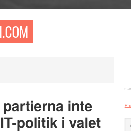
N.COM
Pr
si
 partierna inte
Pre
T-politik i valet
Sö
på