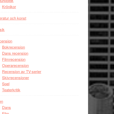
turpolitik
Krönikor
teratur och konst
sik
cension
Bokrecension
Dans recension
Filmrecension
Operarecension
Recension av TV-serier
Skivrecensioner
Spel
Teaterkritik
en
Dans
Film