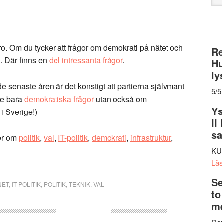
web
aro. Om du tycker att frågor om demokrati på nätet och
Re
k. Där finns en
del intressanta frågor
.
Hu
ly
de senaste åren är det konstigt att partierna självmant
5/5
nte bara
demokratiska frågor
utan också om
Ys
 i Sverige!)
II
s
er om
politik
,
val
,
IT-politik
,
demokrati
,
infrastruktur
,
KU
Lä
Se
NET
,
IT-POLITIK
,
POLITIK
,
TEKNIK
,
VAL
to
me
Den