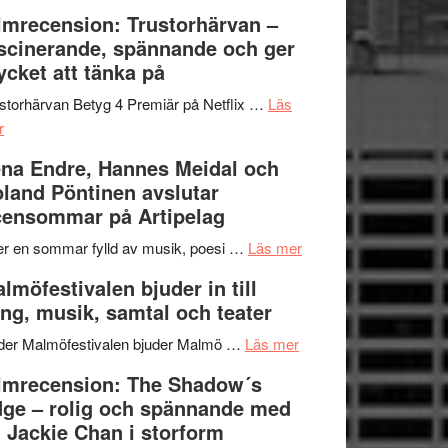
Dana
en
Ystad
lmrecension: Trustorhärvan –
Scully
humoristisk
Sweden
scinerande, spännande och ger
och
Jazz
cket att tänka på
hjärtevarm
Festival
lättsam
2026
storhärvan Betyg 4 Premiär på Netflix …
Läs
om
kompott
–
r
Filmrecension:
I
na Endre, Hannes Meidal och
Trustorhärvan
Delvis
land Pöntinen avslutar
–
bortom
ensommar på Artipelag
fascinerande,
genrens
spännande
vidsträckta
om
er en sommar fylld av musik, poesi …
Läs mer
och
terräng
Lena
lmöfestivalen bjuder in till
ger
Endre,
ng, musik, samtal och teater
mycket
Hannes
att
om
Meidal
der Malmöfestivalen bjuder Malmö …
Läs mer
tänka
Malmöfestivalen
och
lmrecension: The Shadow´s
på
bjuder
Roland
ge – rolig och spännande med
in
Pöntinen
 Jackie Chan i storform
till
avslutar