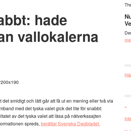
Th
nabbt: hade
Nu
Ve
nan vallokalerna
Den
me
Här
t det smidigt och lätt går att få ut en mening eller två via
..
mband med det tyska valet gick det lite för snabbt:
atet av det tyska valet att läsa på nätverkssajten
Int
nformationen spreds,
berättar Svenska Dagbladet.