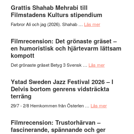
Out
Grattis Shahab Mehrabi till
West
Filmstadens Kulturs stipendium
presenterar
om
Farbror Ali och jag (2026). Shahab …
Läs mer
19
Grattis
nya
Shahab
Filmrecension: Det grönaste gräset –
titlar
Mehrabi
en humoristisk och hjärtevarm lättsam
i
till
kompott
årets
Filmstadens
filmprogram
om
Det grönaste gräset Betyg 3 Svensk …
Läs mer
Kulturs
Filmrecension:
stipendium
Det
Ystad Sweden Jazz Festival 2026 – I
grönaste
Delvis bortom genrens vidsträckta
gräset
terräng
–
om
29/7 - 2/8 Hemkommen från Österlen …
Läs mer
en
Ystad
humoristisk
Sweden
Filmrecension: Trustorhärvan –
och
Jazz
fascinerande, spännande och ger
hjärtevarm
Festival