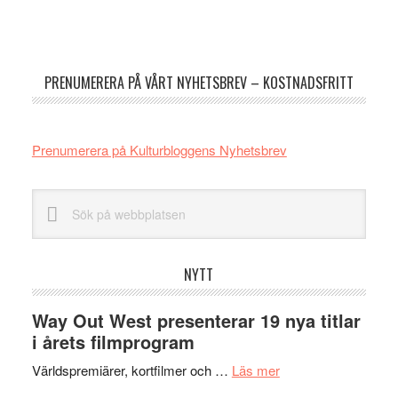
Primärt
sidofält
PRENUMERERA PÅ VÅRT NYHETSBREV – KOSTNADSFRITT
Prenumerera på Kulturbloggens Nyhetsbrev
Sök
på
webbplatsen
NYTT
Way Out West presenterar 19 nya titlar
i årets filmprogram
om
Världspremiärer, kortfilmer och …
Läs mer
Way