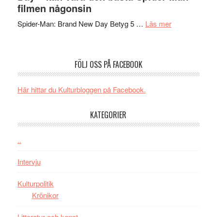
ARNE
filmen någonsin
mörker
GOES
med
om
Spider-Man: Brand New Day Betyg 5 …
Läs mer
TO
imponerande
Filmrecension
SPAC
unga
Spider-
får
skådespelar
Man:
världs
FÖLJ OSS PÅ FACEBOOK
Brand
i
New
Toront
Här hittar du Kulturbloggen på Facebook.
Day
–
KATEGORIER
kan
vara
den
..
bästa
Intervju
Spider-
Man
Kulturpolitik
filmen
Krönikor
någonsin
Litteratur och konst