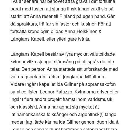
Två år senare har behovet att få gräva i det förflutna
parat med lusten att sjunga finsk tango vuxit sig så
starkt, att Anna reser till Finland på egen hand. Går
då språkkurs, träffar sin faster och kusiner. För att
fortsätta kronologin bildas Anna Heikkinen &
Längtans Kapell. efter ytterligare två år.
Längtans Kapell består av fyra mycket välutbildade
kvinnor vilka sjunger stämsång på ett språk de inte
talar. Den person Anna startade sitt utforskande med
var dragspelaren Larisa Ljungkrona-Möntinen.
Vidare ingår i kapellet Ida Gillner på sopransaxofon
samt cellisten Leonor Palazzo. Kvinnorna driver eller
ingår i flera andra projekt främst inom världsmusik
och klassiskt. Anna har ägnat sig mycket åt
latinamerikanska folksånger och argentinsk(!) tango
medan jag lärde känna Ida Gillner genom duon Ida &
Louise och senare djupt berörande solopianoskivan