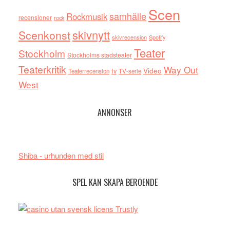
Scen
samhälle
Rockmusik
recensioner
rock
skivnytt
Scenkonst
skivrecension
Spotify
Teater
Stockholm
Stockholms stadsteater
Teaterkritik
Way Out
tv
Video
Teaterrecension
TV-serie
West
ANNONSER
Shiba - urhunden med stil
SPEL KAN SKAPA BEROENDE