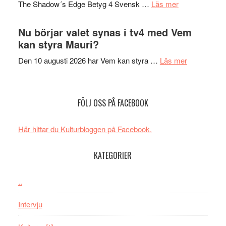
om
The Shadow´s Edge Betyg 4 Svensk …
Läs mer
musik,
Artipelag
Filmrecension
samtal
The
Nu börjar valet synas i tv4 med Vem
och
Shadow
kan styra Mauri?
teater
´s
om
Den 10 augusti 2026 har Vem kan styra …
Läs mer
Edge
Nu
–
börjar
rolig
valet
och
FÖLJ OSS PÅ FACEBOOK
synas
spännande
i
med
Här hittar du Kulturbloggen på Facebook.
tv4
en
med
Jackie
KATEGORIER
Vem
Chan
kan
i
styra
..
storform
Mauri?
Intervju