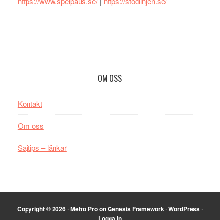
https://www.spelpaus.se/
|
https://stodlinjen.se/
Footer
OM OSS
Kontakt
Om oss
Sajtips – länkar
Copyright © 2026 ·
Metro Pro
on
Genesis Framework
·
WordPress
·
Logga in