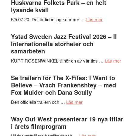
Huskvarna Folkets Park – en helt
lysande kväll
om
5/5 07.20. Det är tiden jag kommer …
Läs mer
Recension:
Håkan
Ystad Sweden Jazz Festival 2026 – II
Hellström
Internationella storheter och
–
samarbeten
Huskvarna
om
KURT ROSENWINKEL tillhör en av vår tids …
Läs mer
Folkets
Ystad
Park
Swede
Se trailern för The X-Files: I Want to
–
Jazz
Believe – Vrach Frankenshtey – med
en
Festiva
Fox Mulder och Dana Scully
helt
2026
lysande
om
Den officiella trailern och …
Läs mer
–
kväll
Se
II
trailern
Way Out West presenterar 19 nya titlar
Internat
för
i årets filmprogram
storhet
The
och
om
Världspremiärer, kortfilmer och …
Läs mer