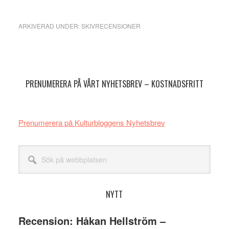
ARKIVERAD UNDER:
SKIVRECENSIONER
Primärt
sidofält
PRENUMERERA PÅ VÅRT NYHETSBREV – KOSTNADSFRITT
Prenumerera på Kulturbloggens Nyhetsbrev
Sök
på
webbplatsen
NYTT
Recension: Håkan Hellström –