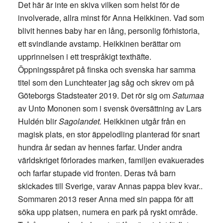
Det här är inte en skiva vilken som helst för de
involverade, allra minst för Anna Heikkinen. Vad som
blivit hennes baby har en lång, personlig förhistoria,
ett svindlande avstamp. Heikkinen berättar om
upprinnelsen i ett trespråkigt texthäfte.
Öppningsspåret på finska och svenska har samma
titel som den Lunchteater jag såg och skrev om på
Göteborgs Stadsteater 2019. Det rör sig om
Satumaa
av Unto Mononen som i svensk översättning av Lars
Huldén blir
Sagolandet.
Heikkinen utgår från en
magisk plats, en stor äppelodling planterad för snart
hundra år sedan av hennes farfar. Under andra
världskriget förlorades marken, familjen evakuerades
och farfar stupade vid fronten. Deras två barn
skickades till Sverige, varav Annas pappa blev kvar..
Sommaren 2013 reser Anna med sin pappa för att
söka upp platsen, numera en park på ryskt område.