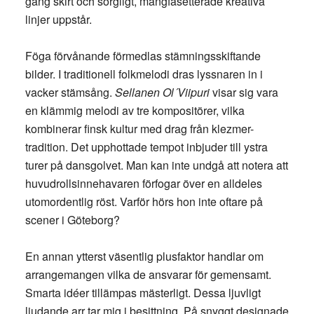
gång skirt och sorgligt, mångfasetterade kreativa
linjer uppstår.
Föga förvånande förmedlas stämningsskiftande
bilder. I traditionell folkmelodi dras lyssnaren in i
vacker stämsång.
Sellanen Ol´Viipuri
visar sig vara
en klämmig melodi av tre kompositörer, vilka
kombinerar finsk kultur med drag från klezmer-
tradition. Det upphottade tempot inbjuder till ystra
turer på dansgolvet. Man kan inte undgå att notera att
huvudrollsinnehavaren förfogar över en alldeles
utomordentlig röst. Varför hörs hon inte oftare på
scener i Göteborg?
En annan ytterst väsentlig plusfaktor handlar om
arrangemangen vilka de ansvarar för gemensamt.
Smarta idéer tillämpas mästerligt. Dessa ljuvligt
ljudande arr tar mig i besittning. På snyggt designade