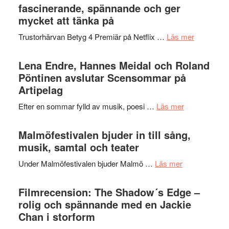
Jazz
fascinerande, spännande och ger
hjärtevarm
Festival
mycket att tänka på
lättsam
2026
kompott
om
Trustorhärvan Betyg 4 Premiär på Netflix …
Läs mer
–
Filmrecens
I
Trustorhä
Lena Endre, Hannes Meidal och Roland
Delvis
–
Pöntinen avslutar Scensommar på
bortom
fascineran
Artipelag
genrens
spännand
vidsträckta
om
Efter en sommar fylld av musik, poesi …
Läs mer
och
terräng
Lena
ger
Endre,
Malmöfestivalen bjuder in till sång,
mycket
Hannes
musik, samtal och teater
att
Meidal
tänka
om
Under Malmöfestivalen bjuder Malmö …
Läs mer
och
på
Malmöfestiva
Roland
bjuder
Filmrecension: The Shadow´s Edge –
Pöntinen
in
rolig och spännande med en Jackie
avslutar
till
Chan i storform
Scensommar
sång,
på