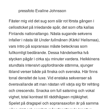
pressfoto Evaline Johnsson
Fäster mig vid det sug som slår rot första gången i
cellosticket på inledande spår, det som ofta kallas
Finlands nationaltango. Nästa sugande sekvens
infaller i nästa låt
Under fullmånen
(Kärki/ Helismaa),
vars intro på sopransax måste betecknas som
fullkomligt bedårande. Dessa händelserika två
stycken pågår i cirka sju minuter vardera. Heikkinens
stundtals intensivt uppfordrande stämma, sjunger
ibland verser både på finska och svenska. Här finns
tonal densitet de luxe. Vid enstaka sekvenser så
översvallande att man nästan vill värja sig för refräng
och crescendo. Snacka om full satsning och vokal
vighet, total kontrast till räddhågsen mjäkighet.
Spelet på dragspel och sopransaxofon är på samma