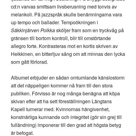
cd:n varvas smittsam livsberusning med tonvis av
melankoli. På jazzspråk skulle benämningarna vara
up tempo och ballader. Tempoökningen i
Säkkinjärven Polkka
sköljer fram som en tryckvåg på
gränsen till bortom kontroll, blir till omstörtande
allegro forte. Kontrasteras mot en kortis skriven av
Heikkinen, en bitterljuv sång om att minnas den lycka
som gått förlorad.
Albumet erbjuder en sådan omtumlande känslostorm
att det näppeligen kommer nå fram till den stora
publiken. Förvisso är nog många benägna att köpa
skivan efter att ha sett föreställningen Längtans
Kapell turnerar med. Kvinnornas hängivenhet,
konstnärliga kunnande och integritet (gör sin grej till
fulländning) imponerar till den grad att högsta betyg
är befogat.