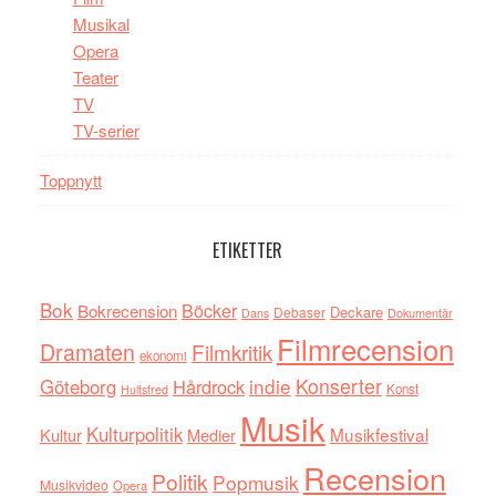
Musikal
Opera
Teater
TV
TV-serier
Toppnytt
ETIKETTER
Bok
Böcker
Bokrecension
Deckare
Debaser
Dokumentär
Dans
Filmrecension
Dramaten
Filmkritik
ekonomi
indie
Konserter
Göteborg
Hårdrock
Konst
Hultsfred
Musik
Kulturpolitik
Musikfestival
Kultur
Medier
Recension
Politik
Popmusik
Musikvideo
Opera