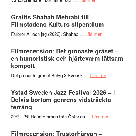
X-
samarb
Way
Files:
Out
Grattis Shahab Mehrabi till
I
West
Filmstadens Kulturs stipendium
Want
presenterar
to
om
Farbror Ali och jag (2026). Shahab …
Läs mer
19
Believe
Grattis
nya
–
Shahab
Filmrecension: Det grönaste gräset –
titlar
Vrach
Mehrabi
en humoristisk och hjärtevarm lättsam
i
Frankenshtey
till
kompott
årets
–
Filmstadens
filmprogram
med
om
Det grönaste gräset Betyg 3 Svensk …
Läs mer
Kulturs
Fox
Filmrecension:
stipendium
Mulder
Det
Ystad Sweden Jazz Festival 2026 – I
och
grönaste
Delvis bortom genrens vidsträckta
Dana
gräset
terräng
Scully
–
om
29/7 - 2/8 Hemkommen från Österlen …
Läs mer
en
Ystad
humoristisk
Sweden
Filmrecension: Trustorhärvan –
och