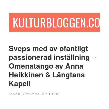
Hoppa
Hoppa
Hoppa
till
till
till
huvudinnehåll
det
sidfot
KULTURBLOGGEN.COM
primära
sidofältet
Sveps med av ofantligt
passionerad inställning –
Omenatango av Anna
Heikkinen & Längtans
Kapell
20 APRIL, 2023
BY
MATS HALLBERG