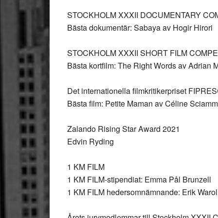
STOCKHOLM XXXII DOCUMENTARY CO
Bästa dokumentär: Sabaya av Hogir Hirori
STOCKHOLM XXXII SHORT FILM COMPE
Bästa kortfilm: The Right Words av Adrian 
Det internationella filmkritikerpriset FIPRE
Bästa film: Petite Maman av Céline Sciam
Zalando Rising Star Award 2021
Edvin Ryding
1 KM FILM
1 KM FILM-stipendiat: Emma Pål Brunzell
1 KM FILM hedersomnämnande: Erik Warol
Årets jurymedlemmar till Stockholm XXXII C