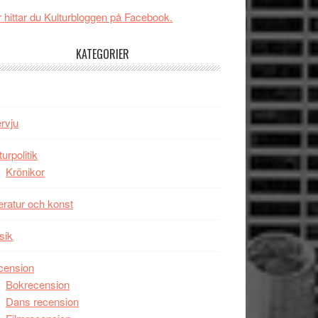
Svärtan
 hittar du Kulturbloggen på Facebook.
–
välgjort
KATEGORIER
om
människans
mörker
med
ervju
imponerande
unga
turpolitik
skådespelare
Krönikor
teratur och konst
sik
cension
Bokrecension
Dans recension