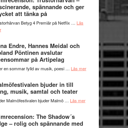
Jazz
scinerande, spännande och ger
hjärtevarm
Festival
cket att tänka på
lättsam
2026
kompott
storhärvan Betyg 4 Premiär på Netflix …
Läs
–
om
r
I
Filmrecension:
Delvis
Trustorhärvan
na Endre, Hannes Meidal och
bortom
–
land Pöntinen avslutar
genrens
fascinerande,
ensommar på Artipelag
vidsträckta
spännande
terräng
om
er en sommar fylld av musik, poesi …
Läs mer
och
Lena
ger
Endre,
lmöfestivalen bjuder in till
mycket
Hannes
ng, musik, samtal och teater
att
Meidal
tänka
om
der Malmöfestivalen bjuder Malmö …
Läs mer
och
på
Malmöfestivalen
Roland
bjuder
lmrecension: The Shadow´s
Pöntinen
in
ge – rolig och spännande med
avslutar
till