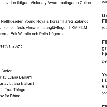
Vär
aman av den tidigare Visionary Award-mottagaren Céline
Gr
Fi
etflix-serien Young Royals, koras till årets Zalando
zell blir årets vinnare i talangtävlingen 1 KM FILM
Far
örerna Erik Warolin och Pella Kågerman.
Fi
festival 2021:
gr
hj
Det
e Stolen
Ys
r av Luàna Bajrami
I 
ar av Luàna Bajrami
vi
för True Things
29
ov för Rhino
Fi