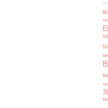
Bo
Dok
F
Hå
Kul
Mus
R
sa
skiv
Te
Vid