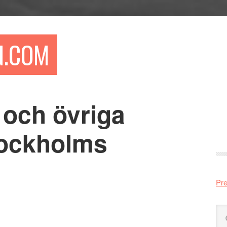
N.COM
 och övriga
Pr
si
tockholms
Pre
Sö
på