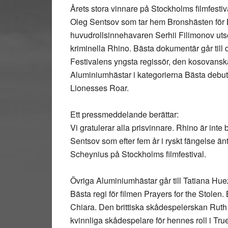
Årets stora vinnare på Stockholms filmfesti
Oleg Sentsov som tar hem Bronshästen för B
huvudrollsinnehavaren Serhii Filimonov utse
kriminella Rhino. Bästa dokumentär går till
Festivalens yngsta regissör, den kosovanska
Aluminiumhästar i kategorierna Bästa debut
Lionesses Roar.
Ett pressmeddelande berättar:
Vi gratulerar alla prisvinnare. Rhino är inte
Sentsov som efter fem år i ryskt fängelse äntl
Scheynius på Stockholms filmfestival.
Övriga Aluminiumhästar går till Tatiana Hue
Bästa regi för filmen Prayers for the Stolen. 
Chiara. Den brittiska skådespelerskan Ruth W
kvinnliga skådespelare för hennes roll i Tru