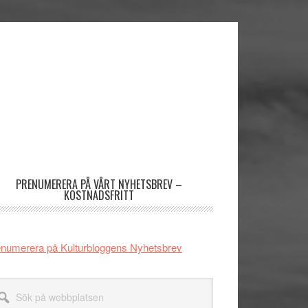
imärt
dofält
PRENUMERERA PÅ VÅRT NYHETSBREV –
KOSTNADSFRITT
numerera på Kulturbloggens Nyhetsbrev
k