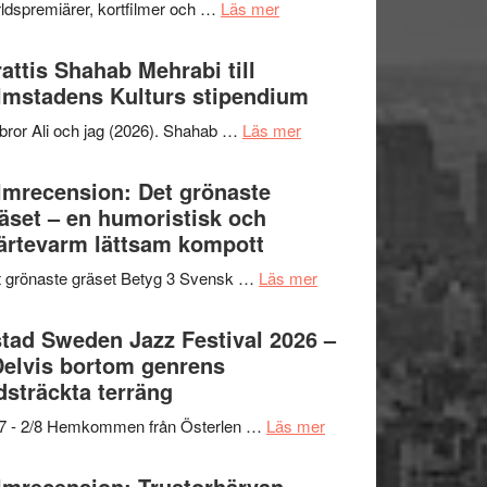
om
ldspremiärer, kortfilmer och …
Läs mer
X-
samarbeten
Way
Files:
Out
attis Shahab Mehrabi till
I
West
lmstadens Kulturs stipendium
Want
presenterar
to
om
bror Ali och jag (2026). Shahab …
Läs mer
19
Believe
Grattis
nya
–
Shahab
lmrecension: Det grönaste
titlar
Vrach
Mehrabi
äset – en humoristisk och
i
Frankenshtey
till
ärtevarm lättsam kompott
årets
–
Filmstadens
filmprogram
med
om
 grönaste gräset Betyg 3 Svensk …
Läs mer
Kulturs
Fox
Filmrecension:
stipendium
Mulder
Det
tad Sweden Jazz Festival 2026 –
och
grönaste
Delvis bortom genrens
Dana
gräset
dsträckta terräng
Scully
–
om
/7 - 2/8 Hemkommen från Österlen …
Läs mer
en
Ystad
humoristisk
Sweden
lmrecension: Trustorhärvan –
och