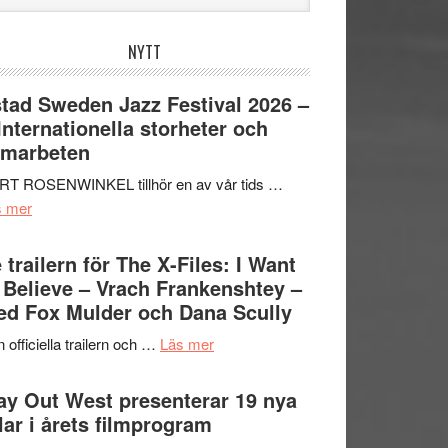
bplatsen
NYTT
tad Sweden Jazz Festival 2026 –
 Internationella storheter och
amarbeten
RT ROSENWINKEL tillhör en av vår tids …
om
s mer
Ystad
Sweden
 trailern för The X-Files: I Want
Jazz
 Believe – Vrach Frankenshtey –
Festival
d Fox Mulder och Dana Scully
2026
om
 officiella trailern och …
Läs mer
–
Se
II
trailern
y Out West presenterar 19 nya
Internationella
för
tlar i årets filmprogram
storheter
The
och