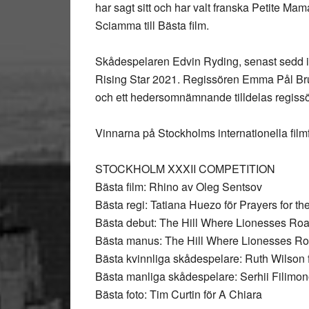
har sagt sitt och har valt franska Petite M
Sciamma till Bästa film.
Skådespelaren Edvin Ryding, senast sedd i N
Rising Star 2021. Regissören Emma Pål Brun
och ett hedersomnämnande tilldelas regiss
Vinnarna på Stockholms internationella film
STOCKHOLM XXXII COMPETITION
Bästa film: Rhino av Oleg Sentsov
Bästa regi: Tatiana Huezo för Prayers for th
Bästa debut: The Hill Where Lionesses Roa
Bästa manus: The Hill Where Lionesses Ro
Bästa kvinnliga skådespelare: Ruth Wilson 
Bästa manliga skådespelare: Serhii Filimon
Bästa foto: Tim Curtin för A Chiara