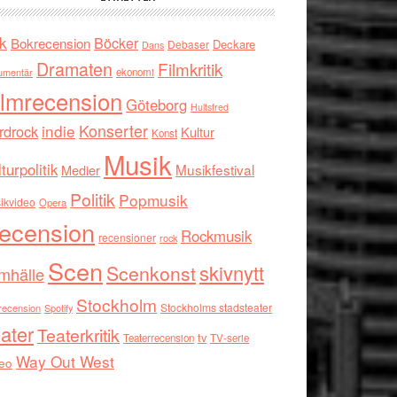
k
Böcker
Bokrecension
Deckare
Debaser
Dans
Dramaten
Filmkritik
umentär
ekonomi
ilmrecension
Göteborg
Hultsfred
indie
Konserter
rdrock
Kultur
Konst
Musik
turpolitik
Musikfestival
Medier
Politik
Popmusik
ikvideo
Opera
ecension
Rockmusik
recensioner
rock
Scen
skivnytt
Scenkonst
mhälle
Stockholm
Stockholms stadsteater
recension
Spotify
ater
Teaterkritik
tv
Teaterrecension
TV-serie
Way Out West
eo