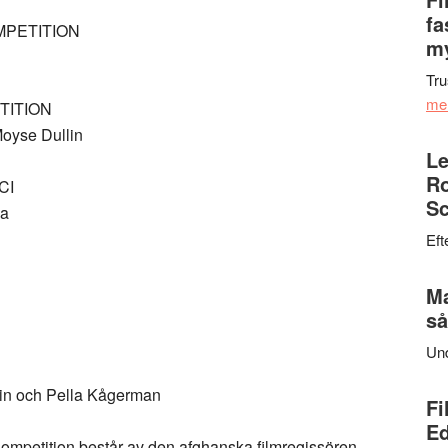
fa
MPETITION
my
Tru
me
TITION
Moyse Dullin
Le
Ro
SCI
Sc
ma
Eft
Ma
så
Un
in och Pella Kågerman
Fi
Ed
ompetition består av den afghanska filmregissören