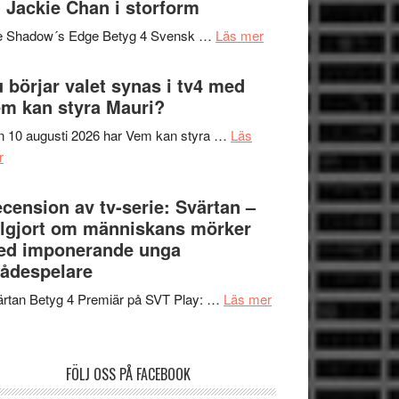
 Jackie Chan i storform
Scensommar
sång,
på
om
e Shadow´s Edge Betyg 4 Svensk …
Läs mer
musik,
Artipelag
Filmrecension:
samtal
The
 börjar valet synas i tv4 med
och
Shadow
m kan styra Mauri?
teater
´s
 10 augusti 2026 har Vem kan styra …
Läs
Edge
om
r
–
Nu
rolig
börjar
cension av tv-serie: Svärtan –
och
valet
lgjort om människans mörker
spännande
synas
ed imponerande unga
med
i
ådespelare
en
tv4
Jackie
om
rtan Betyg 4 Premiär på SVT Play: …
Läs mer
med
Chan
Recension
Vem
i
av
kan
storform
tv-
styra
FÖLJ OSS PÅ FACEBOOK
serie:
Mauri?