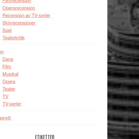
Filmrecension
Operarecension
Recension av TV-serier
Skivrecensioner
Spel
Teaterkritik
en
Dans
Film
Musikal
Opera
Teater
TV
TV-serier
pnytt
ETIKETTER