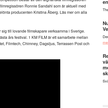
en
 filmregissören Ronnie Sandahl som är aktuell med
Th
elönta producenten Kristina Åberg. Läs mer om alla
Nu
Ve
 sig till lovande filmskapare verksamma i Sverige.
Den
ästa års festival. 1 KM FILM är ett samarbete mellan
me
utet, Filmtech, Chimney, Dagsljus, Terrassen Post och
Re
vä
m
sk
Svä