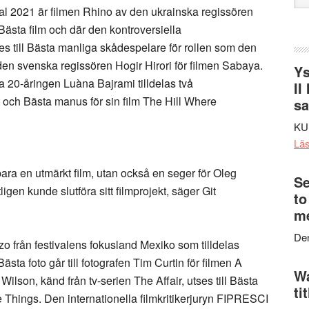
web
val 2021 är filmen Rhino av den ukrainska regissören
ästa film och där den kontroversiella
s till Bästa manliga skådespelare för rollen som den
 den svenska regissören Hogir Hirori för filmen Sabaya.
Ys
 20-åringen Luàna Bajrami tilldelas två
II
 och Bästa manus för sin film The Hill Where
s
KU
Lä
 bara en utmärkt film, utan också en seger för Oleg
Se
igen kunde slutföra sitt filmprojekt, säger Git
to
me
Den
zo från festivalens fokusland Mexiko som tilldelas
Bästa foto går till fotografen Tim Curtin för filmen A
Wa
ilson, känd från tv-serien The Affair, utses till Bästa
ti
e Things. Den internationella filmkritikerjuryn FIPRESCI