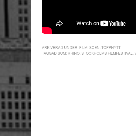
ARKIVERAD UNDER:
FILM
,
SCEN
,
TOPPNYTT
TAGGAD SOM:
RHINO
,
STOCKHOLMS FILMFESTIVAL
,