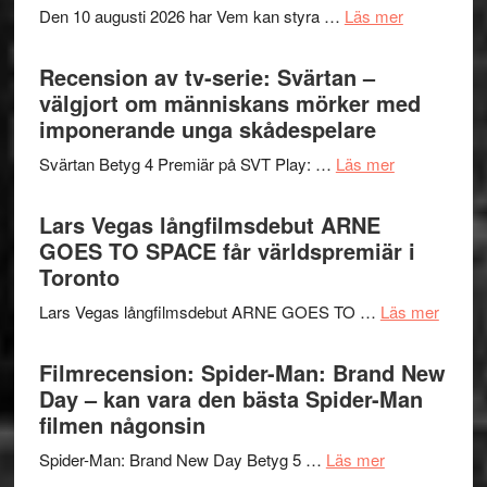
om
Den 10 augusti 2026 har Vem kan styra …
Läs mer
Edge
Nu
–
börjar
Recension av tv-serie: Svärtan –
rolig
valet
välgjort om människans mörker med
och
synas
imponerande unga skådespelare
spännande
i
med
om
Svärtan Betyg 4 Premiär på SVT Play: …
Läs mer
tv4
en
Recension
med
Jackie
av
Lars Vegas långfilmsdebut ARNE
Vem
Chan
tv-
GOES TO SPACE får världspremiär i
kan
i
serie:
Toronto
styra
storform
Svärtan
Mauri?
om
Lars Vegas långfilmsdebut ARNE GOES TO …
Läs mer
–
Lars
välgjort
Vegas
Filmrecension: Spider-Man: Brand New
om
långfi
Day – kan vara den bästa Spider-Man
människans
ARNE
filmen någonsin
mörker
GOES
med
om
Spider-Man: Brand New Day Betyg 5 …
Läs mer
TO
imponerande
Filmrecension