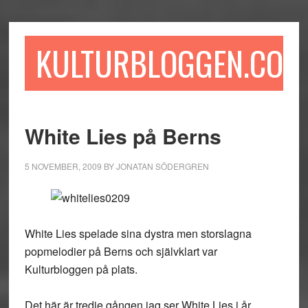
Hoppa
Hoppa
Hoppa
till
till
till
huvudinnehåll
det
sidfot
KULTURBLOGGEN.COM
primära
sidofältet
White Lies på Berns
5 NOVEMBER, 2009
BY
JONATAN SÖDERGREN
White Lies spelade sina dystra men storslagna
popmelodier på Berns och självklart var
Kulturbloggen på plats.
Det här är tredje gången jag ser White Lies i år.