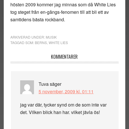
hösten 2009 kommer jag minnas som då White Lies
tog steget från en-gångs-fenomen till att bli ett av
samtidens bästa rockband.
ARKIVERAD UNDER:
MUSIK
TAGGAD SOM:
BERNS
,
WHITE LIES
Läsarkommentarer
KOMMENTARER
Tuva
säger
5 november, 2009 kl. 01:11
jag var där, tycker synd om de som inte var
det. Vilken blick han har. vilket jävla ös!