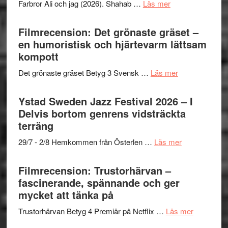
om
Farbror Ali och jag (2026). Shahab …
Läs mer
19
Grattis
nya
Shahab
Filmrecension: Det grönaste gräset –
titlar
Mehrabi
en humoristisk och hjärtevarm lättsam
i
till
kompott
årets
Filmstadens
filmprogram
om
Det grönaste gräset Betyg 3 Svensk …
Läs mer
Kulturs
Filmrecension:
stipendium
Det
Ystad Sweden Jazz Festival 2026 – I
grönaste
Delvis bortom genrens vidsträckta
gräset
terräng
–
om
29/7 - 2/8 Hemkommen från Österlen …
Läs mer
en
Ystad
humoristisk
Sweden
Filmrecension: Trustorhärvan –
och
Jazz
fascinerande, spännande och ger
hjärtevarm
Festival
mycket att tänka på
lättsam
2026
kompott
om
Trustorhärvan Betyg 4 Premiär på Netflix …
Läs mer
–
Filmrecens
I