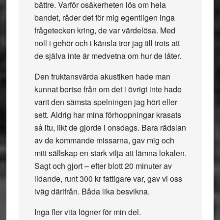
bättre. Varför osäkerheten lös om hela
bandet, råder det för mig egentligen inga
frågetecken kring, de var värdelösa. Med
noll i gehör och i känsla tror jag till trots att
de själva inte är medvetna om hur de låter.
Den fruktansvärda akustiken hade man
kunnat bortse från om det i övrigt inte hade
varit den sämsta spelningen jag hört eller
sett.
Aldrig har mina förhoppningar krasats
så itu, likt de gjorde i onsdags.
Bara rädslan
av de kommande missarna, gav mig och
mitt sällskap en stark vilja att lämna lokalen.
Sagt och gjort – efter blott 20 minuter av
lidande, runt 300 kr fattigare var, gav vi oss
iväg därifrån. Båda lika besvikna.
Inga fler vita lögner för min del.