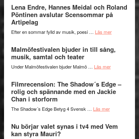
Trustorhä
Lena Endre, Hannes Meidal och Roland
Delvis
–
Pöntinen avslutar Scensommar på
bortom
fascineran
Artipelag
genrens
spännand
vidsträckta
om
Efter en sommar fylld av musik, poesi …
Läs mer
och
terräng
Lena
ger
Endre,
Malmöfestivalen bjuder in till sång,
mycket
Hannes
musik, samtal och teater
att
Meidal
tänka
om
Under Malmöfestivalen bjuder Malmö …
Läs mer
och
på
Malmöfestiva
Roland
bjuder
Filmrecension: The Shadow´s Edge –
Pöntinen
in
rolig och spännande med en Jackie
avslutar
till
Chan i storform
Scensommar
sång,
på
om
The Shadow´s Edge Betyg 4 Svensk …
Läs mer
musik,
Artipelag
Filmrecension
samtal
The
Nu börjar valet synas i tv4 med Vem
och
Shadow
kan styra Mauri?
teater
´s