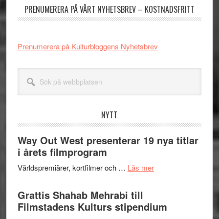
PRENUMERERA PÅ VÅRT NYHETSBREV – KOSTNADSFRITT
Prenumerera på Kulturbloggens Nyhetsbrev
Sök
på
webbplatsen
NYTT
Way Out West presenterar 19 nya titlar
i årets filmprogram
om
Världspremiärer, kortfilmer och …
Läs mer
Way
Out
Grattis Shahab Mehrabi till
West
Filmstadens Kulturs stipendium
presenterar