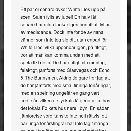
Ett par öl senare dyker White Lies upp på
scen! Salen fylls av jubel! En halv låt
senare har mina tankar igen hunnit att fyllas
av medlidande. Dock inte för de av mina
vänner som inte tog sig dit, utan enbart för
White Lies, vilka uppenbarligen, på riktigt,
tror att man kan komma undan med att
spela likt detta! De har enligt min mening,
felaktigt, jämförts med Glasvegas och Echo
& The Bunnymen. Aldrig tidigare tror jag att
de har jämförts med små, finniga tonåringar,
med en spelning ungefär en gång vart
tredje år, vilken de lyckats få genom tjat hos
det lokala Folkets hus nere i byn. En sådan
jämförelse vore kanske inte helt rättvis, ett
par unga tonårsfingrar har inte tagit många
ackord i jämförelse, en ung tonårsröst har