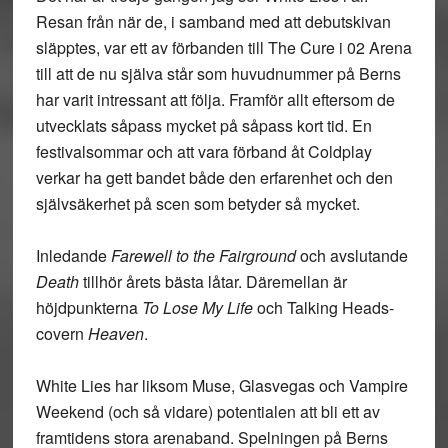
Resan från när de, i samband med att debutskivan
släpptes, var ett av förbanden till The Cure i 02 Arena
till att de nu själva står som huvudnummer på Berns
har varit intressant att följa. Framför allt eftersom de
utvecklats såpass mycket på såpass kort tid. En
festivalsommar och att vara förband åt Coldplay
verkar ha gett bandet både den erfarenhet och den
självsäkerhet på scen som betyder så mycket.
Inledande
Farewell to the Fairground
och avslutande
Death
tillhör årets bästa låtar. Däremellan är
höjdpunkterna
To Lose My Life
och Talking Heads-
covern
Heaven
.
White Lies har liksom Muse, Glasvegas och Vampire
Weekend (och så vidare) potentialen att bli ett av
framtidens stora arenaband. Spelningen på Berns