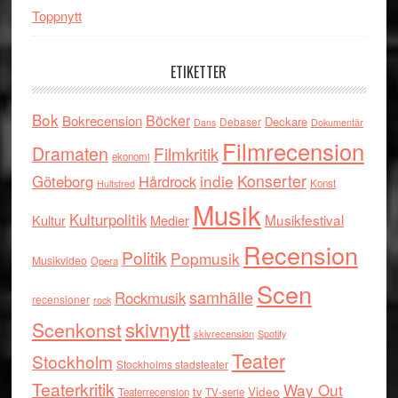
Toppnytt
ETIKETTER
Bok
Böcker
Bokrecension
Deckare
Debaser
Dokumentär
Dans
Filmrecension
Dramaten
Filmkritik
ekonomi
indie
Konserter
Göteborg
Hårdrock
Konst
Hultsfred
Musik
Kulturpolitik
Musikfestival
Kultur
Medier
Recension
Politik
Popmusik
Musikvideo
Opera
Scen
samhälle
Rockmusik
recensioner
rock
skivnytt
Scenkonst
skivrecension
Spotify
Teater
Stockholm
Stockholms stadsteater
Teaterkritik
Way Out
tv
Video
Teaterrecension
TV-serie