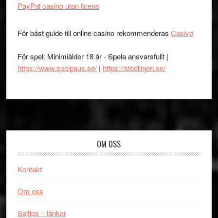
PayPal casino utan licens
För bäst guide till online casino rekommenderas
Casivo
För spel: Minimiålder 18 år - Spela ansvarsfullt |
https://www.spelpaus.se/
|
https://stodlinjen.se/
Footer
OM OSS
Kontakt
Om oss
Sajtips – länkar