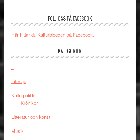
SPAC
unga
Spider-
får
skådespelar
Man:
världs
FÖLJ OSS PÅ FACEBOOK
Brand
i
New
Toront
Här hittar du Kulturbloggen på Facebook.
Day
–
KATEGORIER
kan
vara
den
..
bästa
Intervju
Spider-
Man
Kulturpolitik
filmen
Krönikor
någonsin
Litteratur och konst
Musik