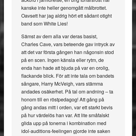
kanske inte heller genomgått målbrottet.
Oavsett har jag aldrig hört ett sådant otight
band som White Lies!
Sämst av dem alla var deras basist,
Charles Cave, vars beteende gav intryck av
att det var första gången han någonsin stod
på en scen. Ingen känsla eller rytm, de
enda han hade att bjuda på var en orolig,
flackande blick. För att inte tala om bandets
sångare, Harry McVeigh, vars stämma
andades osäkerhet. På tal om andning – ta
honom till en röstpedagog! Att gång på
gång andas mitt i orden, var ett starkt bevis
på hur värdelös han var. Att lite småfalskt
glida upp på tonerna i kombination med
idol-auditions-feelingen gjorde inte saken