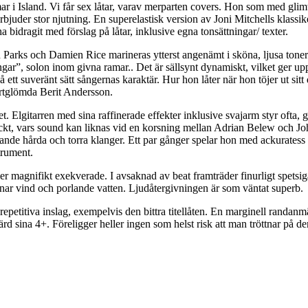
i Island. Vi får sex låtar, varav merparten covers. Hon som med glimten 
juder stor njutning. En superelastisk version av Joni Mitchells klassi
bidragit med förslag på låtar, inklusive egna tonsättningar/ texter.
on Parks och Damien Rice
marineras ytterst angenämt i sköna, ljusa tone
ar”, solon inom givna ramar.. Det är sällsynt dynamiskt, vilket ger upp
ett suveränt sätt sångernas karaktär. Hur hon låter när hon töjer ut si
ortglömda Berit Andersson.
 Elgitarren med sina raffinerade effekter inklusive svajarm styr ofta, ge
t, vars sound kan liknas vid en korsning mellan Adrian Belew och John 
nde hårda och torra klanger. Ett par gånger spelar hon med ackuratess b
trument.
magnifikt exekverade. I avsaknad av beat framträder finurligt spetsiga k
 Anar vind och porlande vatten. Ljudåtergivningen är som väntat superb.
repetitiva inslag, exempelvis den bittra titellåten. En marginell randanm
ärd sina 4+. Föreligger heller ingen som helst risk att man tröttnar på 