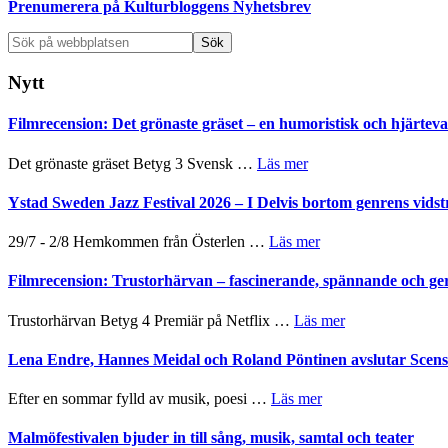
Prenumerera på Kulturbloggens Nyhetsbrev
Sök
på
webbplatsen
Nytt
Filmrecension: Det grönaste gräset – en humoristisk och hjärte
om
Det grönaste gräset Betyg 3 Svensk …
Läs mer
Filmrecension:
Det
Ystad Sweden Jazz Festival 2026 – I Delvis bortom genrens vidst
grönaste
gräset
om
29/7 - 2/8 Hemkommen från Österlen …
Läs mer
–
Ystad
en
Sweden
Filmrecension: Trustorhärvan – fascinerande, spännande och ge
humoristisk
Jazz
och
Festival
om
Trustorhärvan Betyg 4 Premiär på Netflix …
Läs mer
hjärtevarm
2026
Filmrecension:
lättsam
–
Trustorhärvan
Lena Endre, Hannes Meidal och Roland Pöntinen avslutar Scen
kompott
I
–
Delvis
fascinerande,
om
Efter en sommar fylld av musik, poesi …
Läs mer
bortom
spännande
Lena
genrens
och
Endre,
Malmöfestivalen bjuder in till sång, musik, samtal och teater
vidsträckta
ger