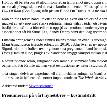
Hög tid att berätta om ett album som redan tagits emot med öppna armar 
maximalt på engelska med de två ackordinstrumenten. Första spåren erb
Full Of Rain
(Bob Dylan) från plattan Blood On Tracks. Alla tre ska ha 
Man är inte i första hand ute efter att behaga. även om covers på Aa
mucket av arty pop med starka refränger, jämte välavvägda ”utsvävning
beslöjade altstämma förmedlar en uppsjö av emotioner, understryker på 
associationer får bli Sinne Eeg, Sandy Denny samt den idag tyvärr b
I utsökta arrangemang räder sinnrik balans mellan en ovanlig treenighet.
Mani Asmundsson (släppte soloalbum 2019). Jublar över en ny upptäck
Sigurdardottir melodiers textur genom sina pregnanta, ibland överraska
Dogs
(Damien Rice) präglas av bländande snyggt samspel mellan ins
Noterar lysande solon, slingrande och samtidigt sammanhållna melodier 
oansenlig. Får för mig att man velat ge illusionen av natur i studion.
Två sånger, delvis av experimentell art, innehåller aningen svårsmälta 
andra sidan är helheten så enormt imponerande att
The Whale
är väl v
Arkiverad under:
Skivrecensioner
Primärt
Prenumerera på vårt nyhetsbrev – kostnadsfritt
sidofält