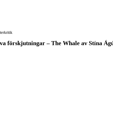
terkritik
va förskjutningar – The Whale av Stína Ágús