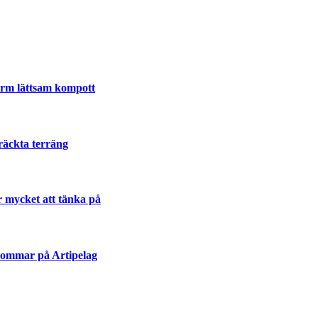
varm lättsam kompott
räckta terräng
r mycket att tänka på
sommar på Artipelag