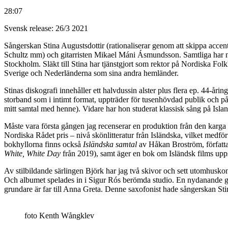
28:07
Svensk release: 26/3 2021
Sångerskan Stina Augustsdottir (rationaliserar genom att skippa accen
Schultz mm) och gitarristen Mikael Máni Ásmundsson. Samtliga har nomin
Stockholm. Släkt till Stina har tjänstgjort som rektor på Nordiska F
Sverige och Nederländerna som sina andra hemländer.
Stinas diskografi innehåller ett halvdussin alster plus flera ep. 44-åri
storband som i intimt format, uppträder för tusenhövdad publik och 
mitt samtal med henne). Vidare har hon studerat klassisk sång på Islan
Måste vara första gången jag recenserar en produktion från den karga 
Nordiska Rådet pris – nivå skönlitteratur från Isländska, vilket medfört
bokhyllorna finns också
Isländska samtal
av Håkan Broström, författar
White, White Day
från 2019), samt äger en bok om Isländsk films upp
Av stilbildande särlingen Björk har jag två skivor och sett utomhusko
Och albumet spelades in i Sigur Rós berömda studio. En nydanande g
grundare är far till Anna Greta. Denne saxofonist hade sångerskan St
foto Kenth Wångklev