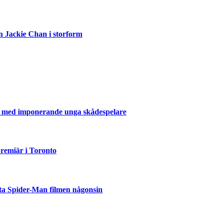
n Jackie Chan i storform
er med imponerande unga skådespelare
emiär i Toronto
ta Spider-Man filmen någonsin
but