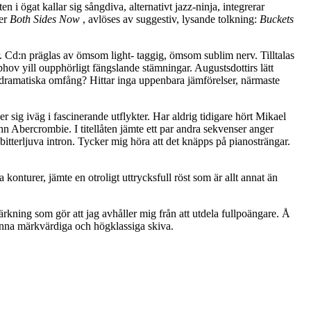
i ögat kallar sig sångdiva, alternativt jazz-ninja, integrerar
ker
Both Sides Now
, avlöses av suggestiv, lysande tolkning:
Buckets
r. Cd:n präglas av ömsom light- taggig, ömsom sublim nerv. Tilltalas
hov yill oupphörligt fängslande stämningar. Augustsdottirs lätt
tt dramatiska omfång? Hittar inga uppenbara jämförelser, närmaste
r sig iväg i fascinerande utflykter. Har aldrig tidigare hört Mikael
Abercrombie. I titellåten jämte ett par andra sekvenser anger
itterljuva intron. Tycker mig höra att det knäpps på pianosträngar.
onturer, jämte en otroligt uttrycksfull röst som är allt annat än
ärkning som gör att jag avhåller mig från att utdela fullpoängare. Å
denna märkvärdiga och högklassiga skiva.