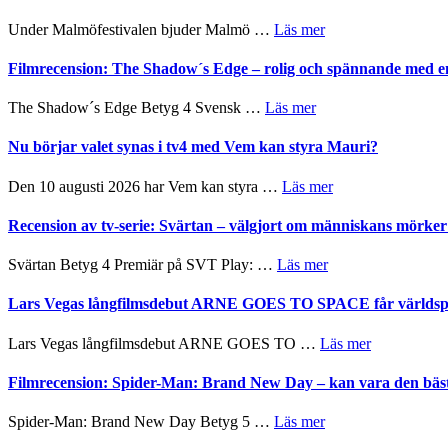
Hannes
terräng
mycket
Meidal
om
Under Malmöfestivalen bjuder Malmö …
Läs mer
att
och
Malmöfestivalen
tänka
Roland
bjuder
Filmrecension: The Shadow´s Edge – rolig och spännande med e
på
Pöntinen
in
avslutar
till
om
The Shadow´s Edge Betyg 4 Svensk …
Läs mer
Scensommar
sång,
Filmrecension:
på
musik,
The
Nu börjar valet synas i tv4 med Vem kan styra Mauri?
Artipelag
samtal
Shadow
och
´s
om
Den 10 augusti 2026 har Vem kan styra …
Läs mer
teater
Edge
Nu
–
börjar
Recension av tv-serie: Svärtan – välgjort om människans mörk
rolig
valet
och
synas
om
Svärtan Betyg 4 Premiär på SVT Play: …
Läs mer
spännande
i
Recension
med
tv4
av
Lars Vegas långfilmsdebut ARNE GOES TO SPACE får världspr
en
med
tv-
Jackie
Vem
serie:
Chan
om
Lars Vegas långfilmsdebut ARNE GOES TO …
Läs mer
kan
Svärtan
i
Lars
styra
–
storform
Vegas
Filmrecension: Spider-Man: Brand New Day – kan vara den bäs
Mauri?
välgjort
långfilmsde
om
ARNE
om
Spider-Man: Brand New Day Betyg 5 …
Läs mer
människans
GOES
Filmrecension:
mörker