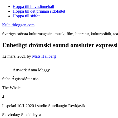
Hoppa till huvudinnehåll
Hoppa till det primära sidofältet
Hoppa till sidfot
Kulturbloggen.com
Sveriges största kulturmagasin: musik, film, litteratur, kulturpolitik, tea
Enhetligt drömskt sound omsluter expressi
12 mars, 2021
by
Mats Hallberg
Artwork Anna Maggy
Stína Ágústsdóttir trio
The Whale
4
Inspelad 10/1 2020 i studio Sundlaugin Reykjavik
Skivbolag: Smekkleysa