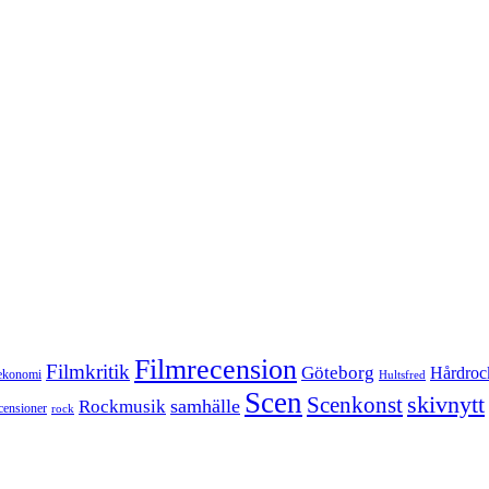
Filmrecension
Filmkritik
Göteborg
Hårdroc
ekonomi
Hultsfred
Scen
skivnytt
Scenkonst
samhälle
Rockmusik
censioner
rock