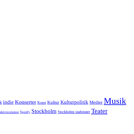
Musik
Konserter
k
indie
Kulturpolitik
Kultur
Medier
Konst
Teater
Stockholm
Stockholms stadsteater
skivrecension
Spotify