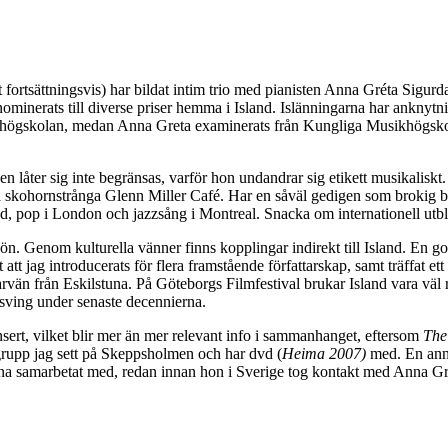
t fortsättningsvis) har bildat intim trio med pianisten Anna Gréta Sig
erats till diverse priser hemma i Island. Islänningarna har anknytning t
olkhögskolan, medan Anna Greta examinerats från Kungliga Musikhögskola
ngen låter sig inte begränsas, varför hon undandrar sig etikett musikaliskt
på skohornstrånga Glenn Miller Café. Har en såväl gedigen som brokig 
d, pop i London och jazzsång i Montreal. Snacka om internationell utblic
ön. Genom kulturella vänner finns kopplingar indirekt till Island. En 
 att jag introducerats för flera framstående författarskap, samt träffat e
vän från Eskilstuna. På Göteborgs Filmfestival brukar Island vara väl re
sving under senaste decennierna.
nsert, vilket blir mer än mer relevant info i sammanhanget, eftersom
The
rupp jag sett på Skeppsholmen och har dvd (
Heima 2007)
med. En anna
ina samarbetat med, redan innan hon i Sverige tog kontakt med Anna Gr