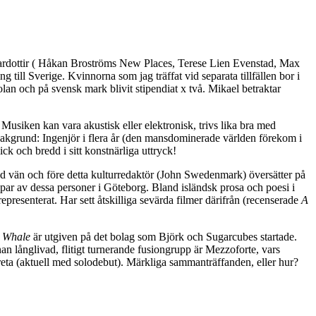
urdardottir ( Håkan Broströms New Places, Terese Lien Evenstad, Max
ill Sverige. Kvinnorna som jag träffat vid separata tillfällen bor i
n och på svensk mark blivit stipendiat x två. Mikael betraktar
. Musiken kan vara akustisk eller elektronisk, trivs lika bra med
bakgrund: Ingenjör i flera år (den mansdominerade världen förekom i
k och bredd i sitt konstnärliga uttryck!
god vän och före detta kulturredaktör (John Swedenmark) översätter på
tt par av dessa personer i Göteborg. Bland isländsk prosa och poesi i
presenterat. Har sett åtskilliga sevärda filmer därifrån (recenserade
A
 Whale
är utgiven på det bolag som Björk och Sugarcubes startade.
n långlivad, flitigt turnerande fusiongrupp är Mezzoforte, vars
eta (aktuell med solodebut). Märkliga sammanträffanden, eller hur?