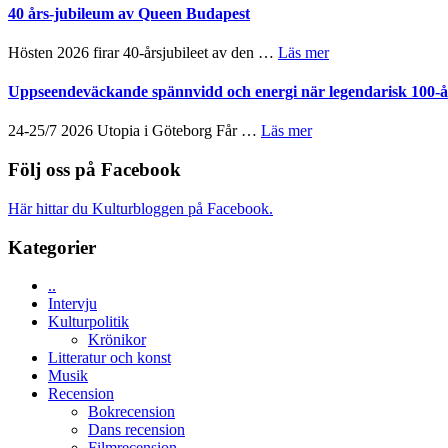
TO
Spider-
40 års-jubileum av Queen Budapest
med
SPACE
Man:
imponerande
får
Brand
unga
om
Hösten 2026 firar 40-årsjubileet av den …
Läs mer
världspremi
New
skådespelare
40
i
Day
års-
Uppseendeväckande spännvidd och energi när legendarisk 100-år
Toronto
–
jubileum
kan
av
om
24-25/7 2026 Utopia i Göteborg Får …
Läs mer
vara
Queen
Uppseendeväckande
den
Budapest
spännvidd
Följ oss på Facebook
bästa
och
Spider-
energi
Man
Här hittar du Kulturbloggen på Facebook.
när
filmen
legendarisk
någonsin
Kategorier
100-
åring
..
firas
Intervju
–
Kulturpolitik
Wayne
Krönikor
Tucker
Litteratur och konst
hyllar
Musik
Miles
Recension
Davis
Bokrecension
på
Dans recension
Utopia
Filmrecension