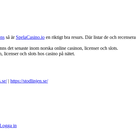
ens
så är
SpelaCasino.io
en riktigt bra resurs. Där listar de och recenserar
nns det senaste inom norska online casinon, licenser och slots.
 licenser och slots hos casino på nätet.
.se/
|
https://stodlinjen.se/
Logga in