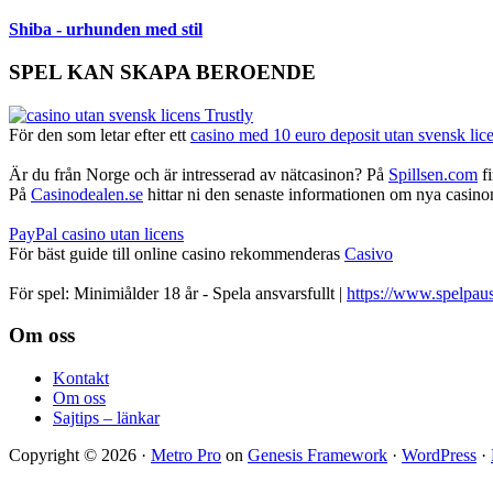
Shiba - urhunden med stil
SPEL KAN SKAPA BEROENDE
För den som letar efter ett
casino med 10 euro deposit utan svensk lic
Är du från Norge och är intresserad av nätcasinon? På
Spillsen.com
fi
På
Casinodealen.se
hittar ni den senaste informationen om nya casinon,
PayPal casino utan licens
För bäst guide till online casino rekommenderas
Casivo
För spel: Minimiålder 18 år - Spela ansvarsfullt |
https://www.spelpaus
Footer
Om oss
Kontakt
Om oss
Sajtips – länkar
Copyright © 2026 ·
Metro Pro
on
Genesis Framework
·
WordPress
·