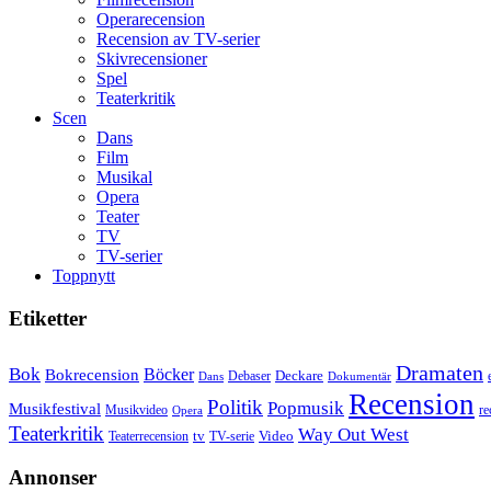
Operarecension
Recension av TV-serier
Skivrecensioner
Spel
Teaterkritik
Scen
Dans
Film
Musikal
Opera
Teater
TV
TV-serier
Toppnytt
Etiketter
Dramaten
Bok
Bokrecension
Böcker
Deckare
Debaser
Dokumentär
Dans
Recension
Politik
Popmusik
Musikfestival
Musikvideo
re
Opera
Teaterkritik
Way Out West
Video
tv
Teaterrecension
TV-serie
Annonser