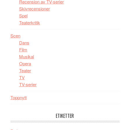
Recension av TV-serier
Skivrecensioner
Spel
Teaterkritik
Scen
Dans
Film
Musikal
Opera
Teater
TV
TV-serier
Toppnytt
ETIKETTER