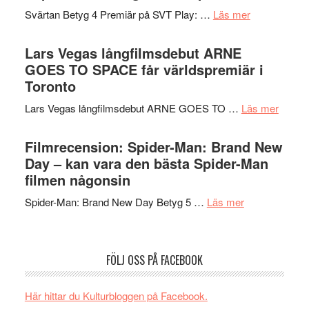
i
med
om
Svärtan Betyg 4 Premiär på SVT Play: …
Läs mer
tv4
en
Recension
med
Jackie
av
Lars Vegas långfilmsdebut ARNE
Vem
Chan
tv-
GOES TO SPACE får världspremiär i
kan
i
serie:
Toronto
styra
storform
Svärtan
Mauri?
om
Lars Vegas långfilmsdebut ARNE GOES TO …
Läs mer
–
Lars
välgjort
Vegas
Filmrecension: Spider-Man: Brand New
om
långfi
Day – kan vara den bästa Spider-Man
människans
ARNE
filmen någonsin
mörker
GOES
med
om
Spider-Man: Brand New Day Betyg 5 …
Läs mer
TO
imponerande
Filmrecension
SPAC
unga
Spider-
får
skådespelar
Man:
världs
FÖLJ OSS PÅ FACEBOOK
Brand
i
New
Toront
Här hittar du Kulturbloggen på Facebook.
Day