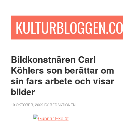
Hoppa
Hoppa
Hoppa
till
till
till
huvudinnehåll
det
sidfot
KULTURBLOGGEN.COM
primära
sidofältet
Bildkonstnären Carl
Köhlers son berättar om
sin fars arbete och visar
bilder
10 OKTOBER, 2009
BY
REDAKTIONEN