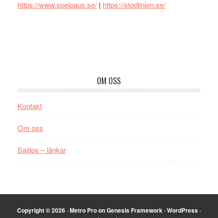
https://www.spelpaus.se/
|
https://stodlinjen.se/
Footer
OM OSS
Kontakt
Om oss
Sajtips – länkar
Copyright © 2026 ·
Metro Pro
on
Genesis Framework
·
WordPress
·