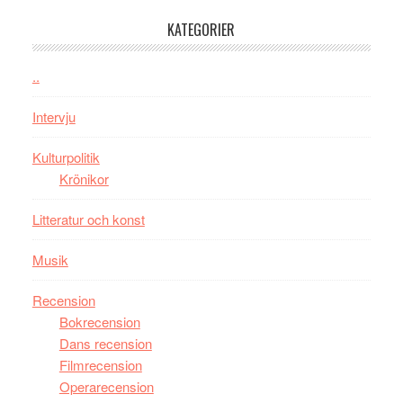
–
KATEGORIER
kan
vara
den
..
bästa
Intervju
Spider-
Man
Kulturpolitik
filmen
Krönikor
någonsin
Litteratur och konst
Musik
Recension
Bokrecension
Dans recension
Filmrecension
Operarecension