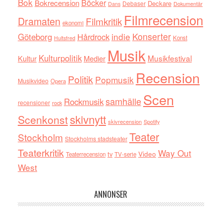
Bok
Böcker
Bokrecension
Deckare
Debaser
Dokumentär
Dans
Filmrecension
Dramaten
Filmkritik
ekonomi
indie
Konserter
Göteborg
Hårdrock
Konst
Hultsfred
Musik
Kulturpolitik
Musikfestival
Kultur
Medier
Recension
Politik
Popmusik
Musikvideo
Opera
Scen
samhälle
Rockmusik
recensioner
rock
skivnytt
Scenkonst
skivrecension
Spotify
Teater
Stockholm
Stockholms stadsteater
Teaterkritik
Way Out
tv
Video
Teaterrecension
TV-serie
West
ANNONSER