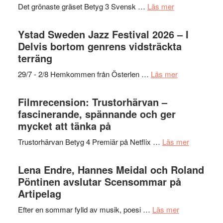
filmprogram
om
Det grönaste gräset Betyg 3 Svensk …
Läs mer
Kulturs
Filmrecension:
stipendium
Det
Ystad Sweden Jazz Festival 2026 – I
grönaste
Delvis bortom genrens vidsträckta
gräset
terräng
–
om
29/7 - 2/8 Hemkommen från Österlen …
Läs mer
en
Ystad
humoristisk
Sweden
Filmrecension: Trustorhärvan –
och
Jazz
fascinerande, spännande och ger
hjärtevarm
Festival
mycket att tänka på
lättsam
2026
kompott
om
Trustorhärvan Betyg 4 Premiär på Netflix …
Läs mer
–
Filmrecens
I
Trustorhä
Lena Endre, Hannes Meidal och Roland
Delvis
–
Pöntinen avslutar Scensommar på
bortom
fascineran
Artipelag
genrens
spännand
vidsträckta
om
Efter en sommar fylld av musik, poesi …
Läs mer
och
terräng
Lena