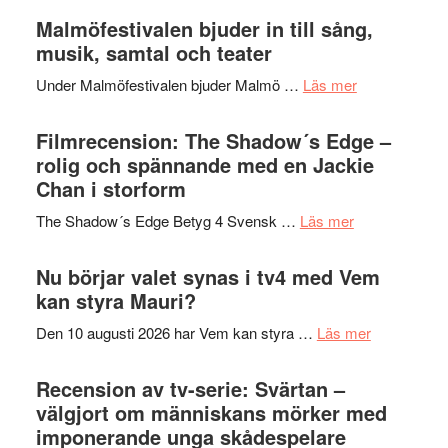
ger
Endre,
Malmöfestivalen bjuder in till sång,
mycket
Hannes
musik, samtal och teater
att
Meidal
tänka
om
Under Malmöfestivalen bjuder Malmö …
Läs mer
och
på
Malmöfestiva
Roland
bjuder
Filmrecension: The Shadow´s Edge –
Pöntinen
in
rolig och spännande med en Jackie
avslutar
till
Chan i storform
Scensommar
sång,
på
om
The Shadow´s Edge Betyg 4 Svensk …
Läs mer
musik,
Artipelag
Filmrecension
samtal
The
Nu börjar valet synas i tv4 med Vem
och
Shadow
kan styra Mauri?
teater
´s
om
Den 10 augusti 2026 har Vem kan styra …
Läs mer
Edge
Nu
–
börjar
Recension av tv-serie: Svärtan –
rolig
valet
välgjort om människans mörker med
och
synas
imponerande unga skådespelare
spännande