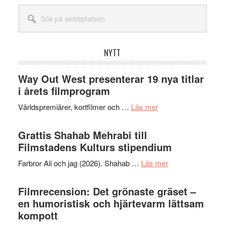
Sök
på
webbplatsen
NYTT
Way Out West presenterar 19 nya titlar
i årets filmprogram
om
Världspremiärer, kortfilmer och …
Läs mer
Way
Out
Grattis Shahab Mehrabi till
West
Filmstadens Kulturs stipendium
presenterar
om
Farbror Ali och jag (2026). Shahab …
Läs mer
19
Grattis
nya
Shahab
Filmrecension: Det grönaste gräset –
titlar
Mehrabi
en humoristisk och hjärtevarm lättsam
i
till
kompott
årets
Filmstadens