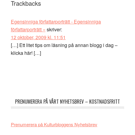
Läsarkommentarer
Trackbacks
Egensinniga författarporträtt - Egensinniga
författarporträtt «
skriver:
12 oktober, 2009 kl. 11:51
[…] Ett litet tips om läsning på annan blogg i dag –
klicka här! […]
Primärt
sidofält
PRENUMERERA PÅ VÅRT NYHETSBREV – KOSTNADSFRITT
Prenumerera på Kulturbloggens Nyhetsbrev