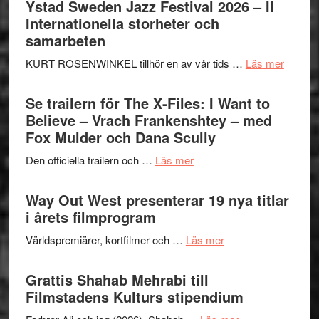
Ystad Sweden Jazz Festival 2026 – II
Hellström
Internationella storheter och
–
samarbeten
Huskvarna
om
KURT ROSENWINKEL tillhör en av vår tids …
Läs mer
Folkets
Ystad
Park
Swede
Se trailern för The X-Files: I Want to
–
Jazz
Believe – Vrach Frankenshtey – med
en
Festiva
Fox Mulder och Dana Scully
helt
2026
lysande
om
Den officiella trailern och …
Läs mer
–
kväll
Se
II
trailern
Way Out West presenterar 19 nya titlar
Internat
för
i årets filmprogram
storhet
The
och
om
Världspremiärer, kortfilmer och …
Läs mer
X-
samarb
Way
Files:
Out
Grattis Shahab Mehrabi till
I
West
Filmstadens Kulturs stipendium
Want
presenterar
to
om