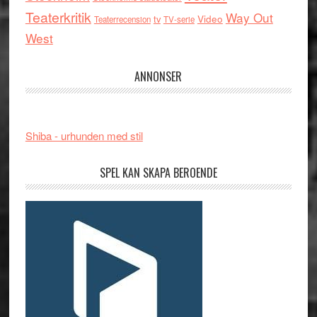
Teaterkritik
Way Out
tv
Video
Teaterrecension
TV-serie
West
ANNONSER
Shiba - urhunden med stil
SPEL KAN SKAPA BEROENDE