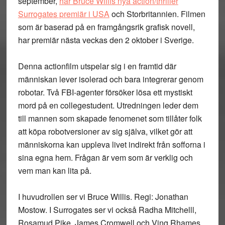
september,
har Bruce Willis nya action/thriller
Surrogates premiär i USA
och Storbritannien. Filmen
som är baserad på en framgångsrik grafisk novell,
har premiär nästa veckas den 2 oktober i Sverige.
Denna actionfilm utspelar sig i en framtid där
människan lever isolerad och bara integrerar genom
robotar. Två FBI-agenter försöker lösa ett mystiskt
mord på en collegestudent. Utredningen leder dem
till mannen som skapade fenomenet som tillåter folk
att köpa robotversioner av sig själva, vilket gör att
människorna kan uppleva livet indirekt från sofforna i
sina egna hem. Frågan är vem som är verklig och
vem man kan lita på.
I huvudrollen ser vi Bruce Willis. Regi: Jonathan
Mostow. I Surrogates ser vi också Radha Mitchelll,
Rosamud Pike, James Cromwell och Ving Rhames.