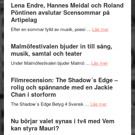
Trustorhä
Lena Endre, Hannes Meidal och Roland
Delvis
–
Pöntinen avslutar Scensommar på
bortom
fascineran
Artipelag
genrens
spännand
vidsträckta
om
Efter en sommar fylld av musik, poesi …
Läs mer
och
terräng
Lena
ger
Endre,
Malmöfestivalen bjuder in till sång,
mycket
Hannes
musik, samtal och teater
att
Meidal
tänka
om
Under Malmöfestivalen bjuder Malmö …
Läs mer
och
på
Malmöfestiva
Roland
bjuder
Filmrecension: The Shadow´s Edge –
Pöntinen
in
rolig och spännande med en Jackie
avslutar
till
Chan i storform
Scensommar
sång,
på
om
The Shadow´s Edge Betyg 4 Svensk …
Läs mer
musik,
Artipelag
Filmrecension
samtal
The
Nu börjar valet synas i tv4 med Vem
och
Shadow
kan styra Mauri?
teater
´s