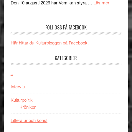
om
Den 10 augusti 2026 har Vem kan styra …
Läs mer
Edge
Nu
–
börjar
rolig
valet
och
FÖLJ OSS PÅ FACEBOOK
synas
spännande
i
med
Här hittar du Kulturbloggen på Facebook.
tv4
en
med
Jackie
KATEGORIER
Vem
Chan
kan
i
styra
..
storform
Mauri?
Intervju
Kulturpolitik
Krönikor
Litteratur och konst