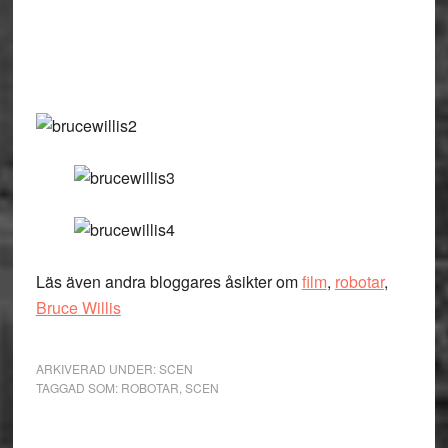
Läs även andra bloggares åsikter om
film
,
robotar
,
Bruce Willis
ARKIVERAD UNDER:
SCEN
TAGGAD SOM:
ROBOTAR
,
SCEN
Primärt