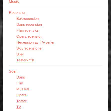
Musik
Recension
Bokrecension
Dans recension
Filmrecension
Operarecension
Recension av TV-serier
Skivrecensioner
Spel
Teaterkritik
Scen
Dans
Film
Musikal
Opera
Teater
TV