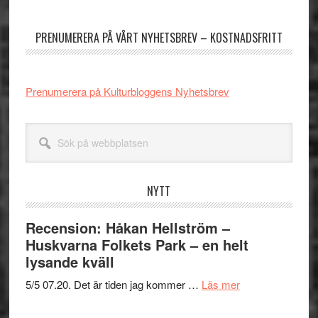
sidofält
PRENUMERERA PÅ VÅRT NYHETSBREV – KOSTNADSFRITT
Prenumerera på Kulturbloggens Nyhetsbrev
Sök
på
webbplatsen
NYTT
Recension: Håkan Hellström –
Huskvarna Folkets Park – en helt
lysande kväll
om
5/5 07.20. Det är tiden jag kommer …
Läs mer
Recension:
Håkan