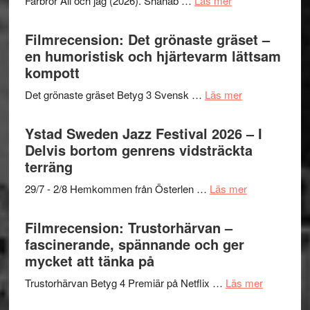
Farbror Ali och jag (2026). Shahab …
Läs mer
19
Believe
Grattis
nya
–
Shahab
Filmrecension: Det grönaste gräset –
titlar
Vrach
Mehrabi
en humoristisk och hjärtevarm lättsam
i
Frankenshtey
till
kompott
årets
–
Filmstadens
filmprogram
med
om
Det grönaste gräset Betyg 3 Svensk …
Läs mer
Kulturs
Fox
Filmrecension:
stipendium
Mulder
Det
Ystad Sweden Jazz Festival 2026 – I
och
grönaste
Delvis bortom genrens vidsträckta
Dana
gräset
terräng
Scully
–
om
29/7 - 2/8 Hemkommen från Österlen …
Läs mer
en
Ystad
humoristisk
Sweden
Filmrecension: Trustorhärvan –
och
Jazz
fascinerande, spännande och ger
hjärtevarm
Festival
mycket att tänka på
lättsam
2026
kompott
om
Trustorhärvan Betyg 4 Premiär på Netflix …
Läs mer
–
Filmrecens
I