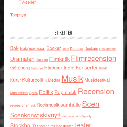
TV-serier
Toppnytt
ETIKETTER
Bok
Böcker
Bokrecension
Deckare
Debaser
Dokumentär
Dans
Filmrecension
Dramaten
Filmkritik
ekonomi
indie
Konserter
Göteborg
Hårdrock
Konst
Hultsfred
Musik
Kulturpolitik
Musikfestival
Kultur
Medier
Recension
Politik
Popmusik
Musikvideo
Opera
Scen
samhälle
Rockmusik
recensioner
rock
skivnytt
Scenkonst
skivrecension
Spotify
Teater
Stockholm
Stockholms stadsteater