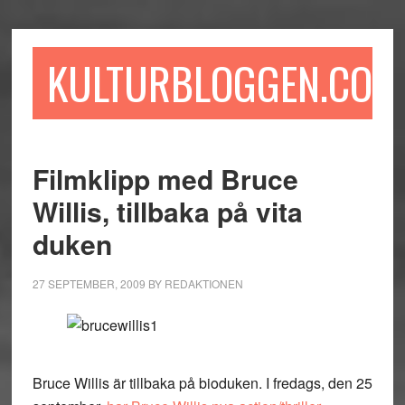
Hoppa
Hoppa
Hoppa
till
till
till
huvudinnehåll
det
sidfot
KULTURBLOGGEN.COM
primära
sidofältet
Filmklipp med Bruce
Willis, tillbaka på vita
duken
27 SEPTEMBER, 2009
BY
REDAKTIONEN
Bruce Willis är tillbaka på bioduken. I fredags, den 25