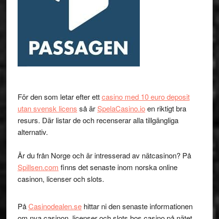
För den som letar efter ett
casino med 10 euro deposit
utan svensk licens
så är
SpelaCasino.io
en riktigt bra
resurs. Där listar de och recenserar alla tillgängliga
alternativ.
Är du från Norge och är intresserad av nätcasinon? På
Spillsen.com
finns det senaste inom norska online
casinon, licenser och slots.
På
Casinodealen.se
hittar ni den senaste informationen
om nya casinon, licenser och slots hos casino på nätet.