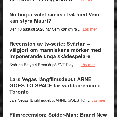
musik,
Artipelag
Filmrecension
samtal
The
Nu börjar valet synas i tv4 med Vem
och
Shadow
kan styra Mauri?
teater
´s
om
Den 10 augusti 2026 har Vem kan styra …
Läs mer
Edge
Nu
–
börjar
Recension av tv-serie: Svärtan –
rolig
valet
välgjort om människans mörker med
och
synas
imponerande unga skådespelare
spännande
i
med
om
Svärtan Betyg 4 Premiär på SVT Play: …
Läs mer
tv4
en
Recension
med
Jackie
av
Lars Vegas långfilmsdebut ARNE
Vem
Chan
tv-
GOES TO SPACE får världspremiär i
kan
i
serie:
Toronto
styra
storform
Svärtan
Mauri?
om
Lars Vegas långfilmsdebut ARNE GOES TO …
Läs mer
–
Lars
välgjort
Vegas
Filmrecension: Spider-Man: Brand New
om