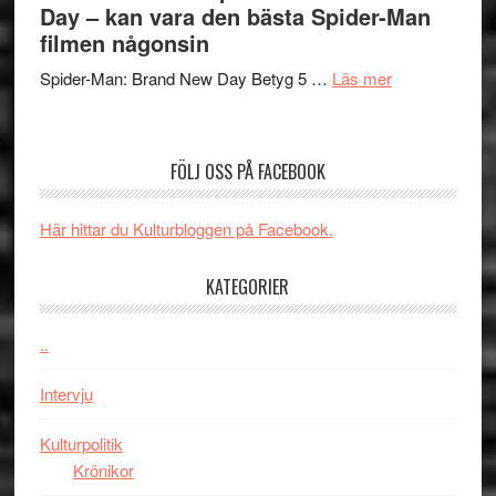
långfi
Day – kan vara den bästa Spider-Man
människans
ARNE
filmen någonsin
mörker
GOES
med
om
Spider-Man: Brand New Day Betyg 5 …
Läs mer
TO
imponerande
Filmrecension
SPAC
unga
Spider-
får
skådespelar
Man:
världs
FÖLJ OSS PÅ FACEBOOK
Brand
i
New
Toront
Här hittar du Kulturbloggen på Facebook.
Day
–
KATEGORIER
kan
vara
den
..
bästa
Intervju
Spider-
Man
Kulturpolitik
filmen
Krönikor
någonsin