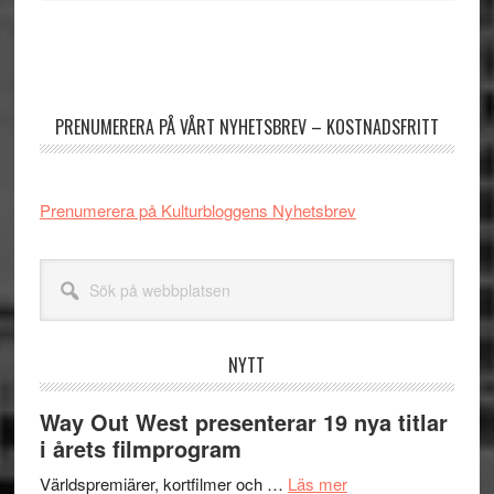
Primärt
sidofält
PRENUMERERA PÅ VÅRT NYHETSBREV – KOSTNADSFRITT
Prenumerera på Kulturbloggens Nyhetsbrev
Sök
på
webbplatsen
NYTT
Way Out West presenterar 19 nya titlar
i årets filmprogram
om
Världspremiärer, kortfilmer och …
Läs mer