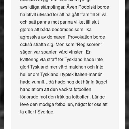
avsiktliga stämplingar. Även Podolski borde
ha blivit utvisad för att ha gått fram till Silva
och satt panna mot panna vilket till slut
gjorde att båda bedömdes som lika
agressiva av domaren. Provokation borde
också straffa sig. Men som ”Regissören”
säger, var spanien värd vinsten. En
kvittering via straff för Tyskland hade inte
gjort Tyskland mer värd matchen och inte
heller om Tyskland i typisk Italien-manér
hade vunnit…då hade nog det här inlägget
handlat om att den vackra fotbollen
förlorade mot den tråkiga fotbollen. Länge
leve den modiga fotbollen, något för oss att
ta efter i Sverige.