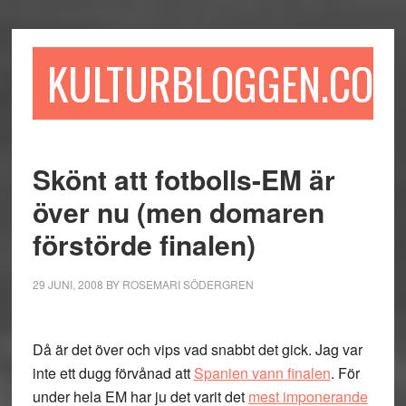
Hoppa
Hoppa
Hoppa
till
till
till
huvudinnehåll
det
sidfot
KULTURBLOGGEN.COM
primära
sidofältet
Skönt att fotbolls-EM är
över nu (men domaren
förstörde finalen)
29 JUNI, 2008
BY
ROSEMARI SÖDERGREN
Då är det över och vips vad snabbt det gick. Jag var
inte ett dugg förvånad att
Spanien vann finalen
. För
under hela EM har ju det varit det
mest imponerande