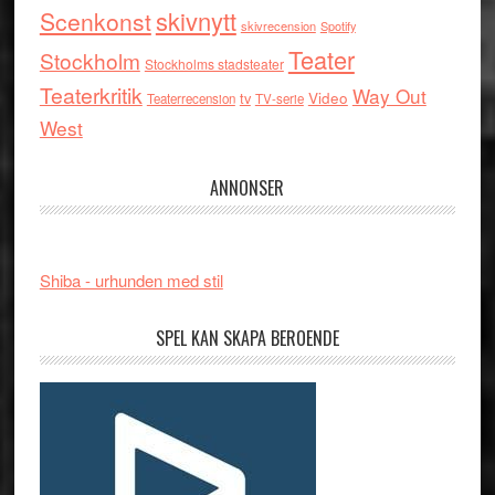
skivnytt
Scenkonst
skivrecension
Spotify
Teater
Stockholm
Stockholms stadsteater
Teaterkritik
Way Out
tv
Video
Teaterrecension
TV-serie
West
ANNONSER
Shiba - urhunden med stil
SPEL KAN SKAPA BEROENDE