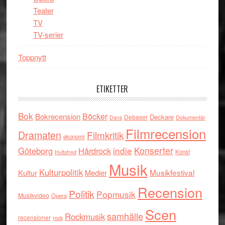
Teater
TV
TV-serier
Toppnytt
ETIKETTER
Bok
Böcker
Bokrecension
Deckare
Debaser
Dokumentär
Dans
Filmrecension
Dramaten
Filmkritik
ekonomi
indie
Konserter
Göteborg
Hårdrock
Konst
Hultsfred
Musik
Kulturpolitik
Musikfestival
Kultur
Medier
Recension
Politik
Popmusik
Musikvideo
Opera
Scen
samhälle
Rockmusik
recensioner
rock