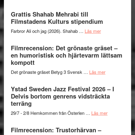
Way
Out
Grattis Shahab Mehrabi till
West
Filmstadens Kulturs stipendium
presenterar
om
Farbror Ali och jag (2026). Shahab …
Läs mer
19
Grattis
nya
Shahab
Filmrecension: Det grönaste gräset –
titlar
Mehrabi
en humoristisk och hjärtevarm lättsam
i
till
kompott
årets
Filmstadens
filmprogram
om
Det grönaste gräset Betyg 3 Svensk …
Läs mer
Kulturs
Filmrecension:
stipendium
Det
Ystad Sweden Jazz Festival 2026 – I
grönaste
Delvis bortom genrens vidsträckta
gräset
terräng
–
om
29/7 - 2/8 Hemkommen från Österlen …
Läs mer
en
Ystad
humoristisk
Sweden
Filmrecension: Trustorhärvan –
och
Jazz