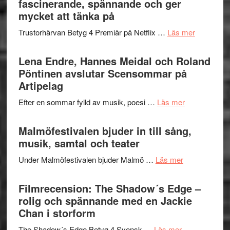
fascinerande, spännande och ger
hjärtevarm
Festival
mycket att tänka på
lättsam
2026
kompott
om
Trustorhärvan Betyg 4 Premiär på Netflix …
Läs mer
–
Filmrecens
I
Trustorhä
Lena Endre, Hannes Meidal och Roland
Delvis
–
Pöntinen avslutar Scensommar på
bortom
fascineran
Artipelag
genrens
spännand
vidsträckta
om
Efter en sommar fylld av musik, poesi …
Läs mer
och
terräng
Lena
ger
Endre,
Malmöfestivalen bjuder in till sång,
mycket
Hannes
musik, samtal och teater
att
Meidal
tänka
om
Under Malmöfestivalen bjuder Malmö …
Läs mer
och
på
Malmöfestiva
Roland
bjuder
Filmrecension: The Shadow´s Edge –
Pöntinen
in
rolig och spännande med en Jackie
avslutar
till
Chan i storform
Scensommar
sång,
på
om
The Shadow´s Edge Betyg 4 Svensk …
Läs mer