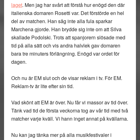
laget
. Men jag har svårt att förstå hur enögd den där
italienska domaren Rosetti var. Det förstörde en hel
del av matchen. Han såg inte alla fula sparkar
Marchena gjorde. Han brydde sig inte om att Silva
skallade Podolski. Trots att spanjorern slösade med
tid på alla sätt och vis andra halvlek gav domaren
bara tre minuters förlängning. Enögd var ordet för
dagen.
Och nu är EM slut och de visar reklam i tv. För EM.
Reklam-tv är lite efter sin tid.
Vad skönt att EM är över. Nu får vi massor av tid över.
Tänk vad tid de första veckorna tog av vår tid med två
matcher varje kväll. Vi hann inget annat på kvällarna.
Nu kan jag tänka mer på alla musikfestivaler i