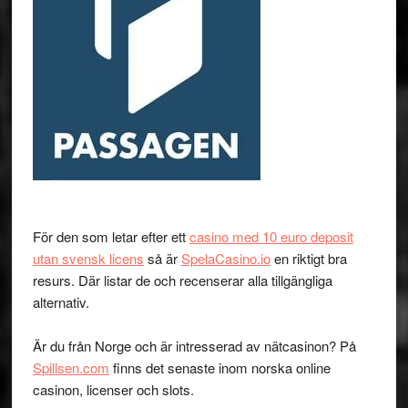
För den som letar efter ett
casino med 10 euro deposit
utan svensk licens
så är
SpelaCasino.io
en riktigt bra
resurs. Där listar de och recenserar alla tillgängliga
alternativ.
Är du från Norge och är intresserad av nätcasinon? På
Spillsen.com
finns det senaste inom norska online
casinon, licenser och slots.