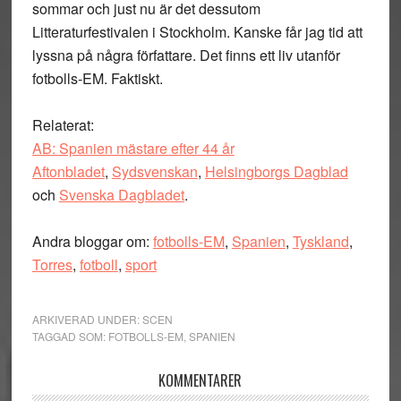
sommar och just nu är det dessutom
Litteraturfestivalen i Stockholm. Kanske får jag tid att
lyssna på några författare. Det finns ett liv utanför
fotbolls-EM. Faktiskt.
Relaterat:
AB: Spanien mästare efter 44 år
Aftonbladet
,
Sydsvenskan
,
Helsingborgs Dagblad
och
Svenska Dagbladet
.
Andra bloggar om:
fotbolls-EM
,
Spanien
,
Tyskland
,
Torres
,
fotboll
,
sport
ARKIVERAD UNDER:
SCEN
TAGGAD SOM:
FOTBOLLS-EM
,
SPANIEN
Läsarkommentarer
KOMMENTARER