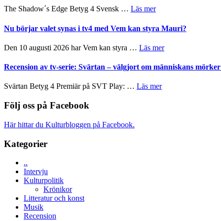
avslutar
till
om
The Shadow´s Edge Betyg 4 Svensk …
Läs mer
Scensommar
sång,
Filmrecension:
på
musik,
The
Nu börjar valet synas i tv4 med Vem kan styra Mauri?
Artipelag
samtal
Shadow
och
´s
om
Den 10 augusti 2026 har Vem kan styra …
Läs mer
teater
Edge
Nu
–
börjar
Recension av tv-serie: Svärtan – välgjort om människans mörk
rolig
valet
och
synas
om
Svärtan Betyg 4 Premiär på SVT Play: …
Läs mer
spännande
i
Recension
med
tv4
av
Följ oss på Facebook
en
med
tv-
Jackie
Vem
serie:
Chan
Här hittar du Kulturbloggen på Facebook.
kan
Svärtan
i
styra
–
storform
Kategorier
Mauri?
välgjort
om
..
människans
Intervju
mörker
Kulturpolitik
med
Krönikor
imponerande
Litteratur och konst
unga
Musik
skådespelare
Recension