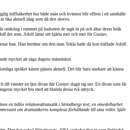
ig träffsäkerhet hur både män och kvinnor blir offren i ett samhälle
är lika aktuell idag som då den skrevs.
r omkring i rummet på badorten de tagit in på och ältar deras bråk
lf det som. Adolf lättar sitt hjärta mer och mer för Gustav.
, menar han. Han berättar om den man Tekla hade då hon träffade Adolf.
ande mycket att säga dagens människor.
domliga språket känns pjäsen aktuell. Det blir bara starkare att känna
 till vänster en ljus divan där Gustav slagit sig ner. En divan som får
ungerar mycket bra med att blanda dessa två uttryck.
finns en tidlös relationsdramatik i Strindbergs text, en omedelbarhet
ressant om dramatikerns komplexa förhållande till sina roller. Själv
. Den har också filmatiserats. 1961 spelades den in som finländsk