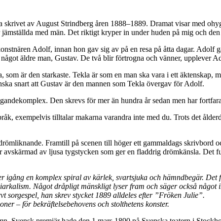
a skrivet av August Strindberg åren 1888–1889. Dramat visar med ohyggl
 jämställda med män. Det riktigt kryper in under huden på mig och den 
nstnären Adolf, innan hon gav sig av på en resa på åtta dagar. Adolf gå
något äldre man, Gustav. De två blir förtrogna och vänner, upplever Ado
la, som är den starkaste. Tekla är som en man ska vara i ett äktenskap
anska snart att Gustav är den mannen som Tekla övergav för Adolf.
ägandekomplex. Den skrevs för mer än hundra år sedan men har fortfar
språk, exempelvis tilltalar makarna varandra inte med du. Trots det ålder
 drömliknande. Framtill på scenen till höger ett gammaldags skrivbord och
är avskärmad av ljusa tygstycken som ger en fladdrig drömkänsla. Det f
ätter igång en komplex spiral av kärlek, svartsjuka och hämndbegär. Det 
rkalism. Något dråpligt mänskligt lyser fram och säger också något int
vt sorgespel, han skrev stycket 1889 alldeles efter ”Fröken Julie”.
ioner – för bekräftelsebehovens och stolthetens konster.
. Svensk premiär hade den 1 mars 1890 på Svenska teatern i Stockholm