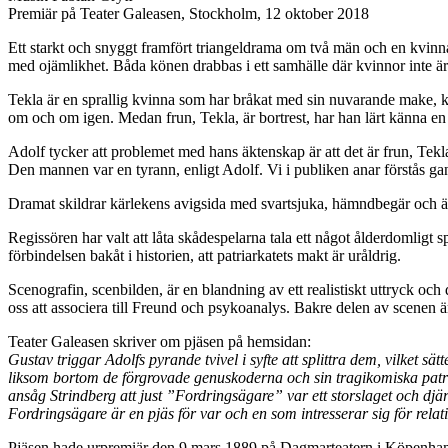
Premiär på Teater Galeasen, Stockholm, 12 oktober 2018
Ett starkt och snyggt framfört triangeldrama om två män och en kvinn
med ojämlikhet. Båda könen drabbas i ett samhälle där kvinnor inte är
Tekla är en sprallig kvinna som har bråkat med sin nuvarande make, ko
om och om igen. Medan frun, Tekla, är bortrest, har han lärt känna en 
Adolf tycker att problemet med hans äktenskap är att det är frun, Tek
Den mannen var en tyrann, enligt Adolf. Vi i publiken anar förstås g
Dramat skildrar kärlekens avigsida med svartsjuka, hämndbegär och 
Regissören har valt att låta skådespelarna tala ett något ålderdomligt 
förbindelsen bakåt i historien, att patriarkatets makt är uråldrig.
Scenografin, scenbilden, är en blandning av ett realistiskt uttryck och
oss att associera till Freund och psykoanalys. Bakre delen av scenen 
Teater Galeasen skriver om pjäsen på hemsidan:
Gustav triggar Adolfs pyrande tvivel i syfte att splittra dem, vilket s
liksom bortom de förgrovade genuskoderna och sin tragikomiska patria
ansåg Strindberg att just ”Fordringsägare” var ett storslaget och djär
Fordringsägare är en pjäs för var och en som intresserar sig för relat
Pjäsen hade urpremiär den 9 mars 1889 på Dagmarteatern i Köpenhamn