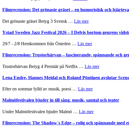
19
Grattis
Believe
nya
Shahab
Filmrecension: Det grönaste gräset – en humoristisk och hjärte
–
titlar
Mehrabi
Vrach
i
till
Frankenshtey
om
Det grönaste gräset Betyg 3 Svensk …
Läs mer
årets
Filmstadens
–
Filmrecension:
filmprogram
Kulturs
med
Det
Ystad Sweden Jazz Festival 2026 – I Delvis bortom genrens vidst
stipendium
Fox
grönaste
Mulder
gräset
om
29/7 - 2/8 Hemkommen från Österlen …
Läs mer
och
–
Ystad
Dana
en
Sweden
Filmrecension: Trustorhärvan – fascinerande, spännande och ge
Scully
humoristisk
Jazz
och
Festival
om
Trustorhärvan Betyg 4 Premiär på Netflix …
Läs mer
hjärtevarm
2026
Filmrecension:
lättsam
–
Trustorhärvan
Lena Endre, Hannes Meidal och Roland Pöntinen avslutar Scen
kompott
I
–
Delvis
fascinerande,
om
Efter en sommar fylld av musik, poesi …
Läs mer
bortom
spännande
Lena
genrens
och
Endre,
Malmöfestivalen bjuder in till sång, musik, samtal och teater
vidsträckta
ger
Hannes
terräng
mycket
Meidal
om
Under Malmöfestivalen bjuder Malmö …
Läs mer
att
och
Malmöfestivalen
tänka
Roland
bjuder
Filmrecension: The Shadow´s Edge – rolig och spännande med e
på
Pöntinen
in