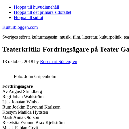
Hoppa till huvudinnehåll
Hoppa till det primära sidofältet
Hoppa till sidfot
Kulturbloggen.com
Sveriges största kulturmagasin: musik, film, litteratur, kulturpolitik, tea
Teaterkritik: Fordringsägare på Teater Ga
13 oktober, 2018
by
Rosemari Södergren
Foto: John Gripenholm
Fordringsägare
Av August Strindberg
Regi Johan Wahlström
Ljus Jonatan Winbo
Rum Joakim Bayoumi Karlsson
Kostym Matilda Hyttsten
Mask Anna Olofson
Rekvisita Yvonne Brax Kjellström
Musik Fabian Grytt