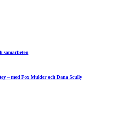
och samarbeten
shtey – med Fox Mulder och Dana Scully
lla