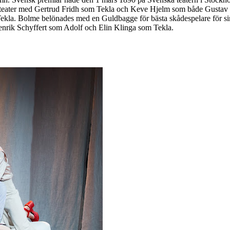
V-teater med Gertrud Fridh som Tekla och Keve Hjelm som både Gustav 
. Bolme belönades med en Guldbagge för bästa skådespelare för sin r
 Henrik Schyffert som Adolf och Elin Klinga som Tekla.