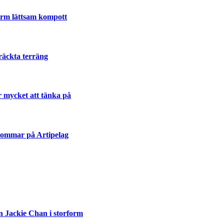
varm lättsam kompott
räckta terräng
r mycket att tänka på
sommar på Artipelag
n Jackie Chan i storform