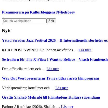
sidofält
Prenumerera på Kulturbloggens Nyhetsbrev
Sök
på
webbplatsen
Nytt
Ystad Sweden Jazz Festival 2026 – II Internationella storheter 
om
KURT ROSENWINKEL tillhör en av vår tids …
Läs mer
Ystad
Sweden
Se trailern för The X-Files: I Want to Believe – Vrach Franken
Jazz
Festival
om
Den officiella trailern och …
Läs mer
2026
Se
–
trailern
Way Out West presenterar 19 nya titlar i årets filmprogram
II
för
Internatione
The
om
Världspremiärer, kortfilmer och …
Läs mer
storheter
X-
Way
och
Files:
Out
Grattis Shahab Mehrabi till Filmstadens Kulturs stipendium
samarbeten
I
West
Want
presenterar
om
Farbror Ali och jag (2026). Shahab …
Läs mer
to