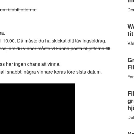
om biobiljetterna:
Den
Wa
ti
na.
 10.00. Då måste du ha skickat ditt tävlingsbidrag.
Vär
ss, om du vinner måste vi kunna posta biljetterna till
Gr
ss har ingen chans att vinna.
Fi
mail snabbt: några vinnare koras före sista datum.
Far
Fi
gr
hj
Det
Ys