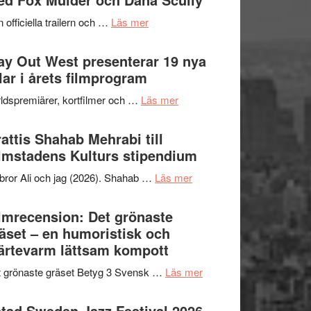
2026
kväll
om
 officiella trailern och …
Läs mer
–
Se
II
trailern
y Out West presenterar 19 nya
Internationella
för
tlar i årets filmprogram
storheter
The
och
om
ldspremiärer, kortfilmer och …
Läs mer
X-
samarbeten
Way
Files:
Out
attis Shahab Mehrabi till
I
West
lmstadens Kulturs stipendium
Want
presenterar
to
om
bror Ali och jag (2026). Shahab …
Läs mer
19
Believe
Grattis
nya
–
Shahab
lmrecension: Det grönaste
titlar
Vrach
Mehrabi
äset – en humoristisk och
i
Frankenshtey
till
ärtevarm lättsam kompott
årets
–
Filmstadens
filmprogram
med
om
 grönaste gräset Betyg 3 Svensk …
Läs mer
Kulturs
Fox
Filmrecension:
stipendium
Mulder
Det
tad Sweden Jazz Festival 2026 –