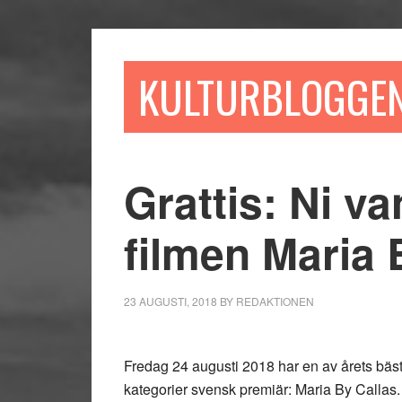
Hoppa
Hoppa
Hoppa
till
till
till
huvudinnehåll
det
sidfot
KULTURBLOGGE
primära
sidofältet
Grattis: Ni van
filmen Maria 
23 AUGUSTI, 2018
BY
REDAKTIONEN
Fredag 24 augusti 2018 har en av årets bäst
kategorier svensk premiär: Maria By Callas.