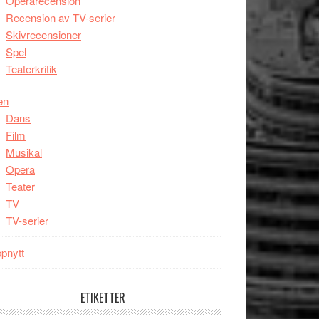
Operarecension
Recension av TV-serier
Skivrecensioner
Spel
Teaterkritik
en
Dans
Film
Musikal
Opera
Teater
TV
TV-serier
pnytt
ETIKETTER