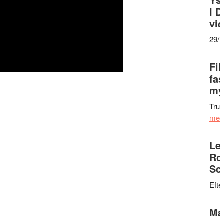
I 
vi
29
Fi
fa
my
Tru
me
Le
Ro
Sc
Eft
Ma