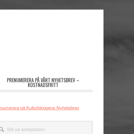
imärt
dofält
PRENUMERERA PÅ VÅRT NYHETSBREV –
KOSTNADSFRITT
numerera på Kulturbloggens Nyhetsbrev
k