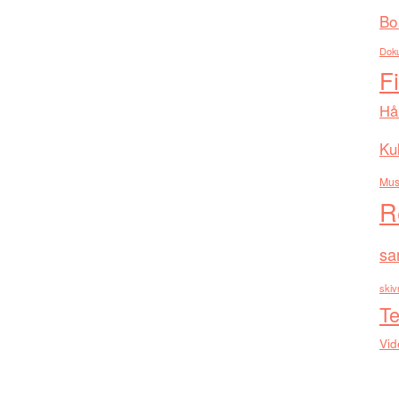
Bo
Dok
F
Hå
Kul
Mus
R
sa
skiv
Te
Vid