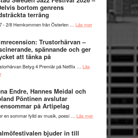
och
grönaste
Delvis bortom genrens
Dana
gräset
dsträckta terräng
Scully
–
om
/7 - 2/8 Hemkommen från Österlen …
Läs mer
en
Ystad
humoristisk
Sweden
lmrecension: Trustorhärvan –
och
Jazz
scinerande, spännande och ger
hjärtevarm
Festival
cket att tänka på
lättsam
2026
kompott
storhärvan Betyg 4 Premiär på Netflix …
Läs
–
om
r
I
Filmrecension:
Delvis
Trustorhärvan
na Endre, Hannes Meidal och
bortom
–
land Pöntinen avslutar
genrens
fascinerande,
ensommar på Artipelag
vidsträckta
spännande
terräng
om
er en sommar fylld av musik, poesi …
Läs mer
och
Lena
ger
Endre,
lmöfestivalen bjuder in till
mycket
Hannes