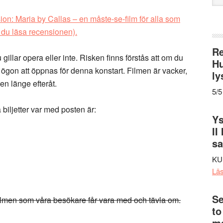
web
on: Maria by Callas – en måste-se-film för alla som
 du läsa recensionen)
.
Re
illar opera eller inte. Risken finns förstås att om du
Hu
ögon att öppnas för denna konstart. Filmen är vacker,
ly
en länge efteråt.
5/5
 biljetter var med posten är:
Ys
II
s
KU
Lä
Se
ll filmen som våra besökare får vara med och tävla om.
to
me