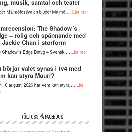
ng, musik, samtal och teater
att
Meidal
tänka
om
der Malmöfestivalen bjuder Malmö …
Läs mer
och
på
Malmöfestivalen
Roland
bjuder
lmrecension: The Shadow´s
Pöntinen
in
ge – rolig och spännande med
avslutar
till
 Jackie Chan i storform
Scensommar
sång,
på
om
e Shadow´s Edge Betyg 4 Svensk …
Läs mer
musik,
Artipelag
Filmrecension:
samtal
The
 börjar valet synas i tv4 med
och
Shadow
m kan styra Mauri?
teater
´s
 10 augusti 2026 har Vem kan styra …
Läs
Edge
om
r
–
Nu
rolig
börjar
och
valet
spännande
FÖLJ OSS PÅ FACEBOOK
synas
med
i
en
 hittar du Kulturbloggen på Facebook.