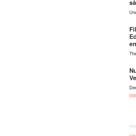
så
Un
Fi
Ed
en
Th
Nu
Ve
Den
me
Här