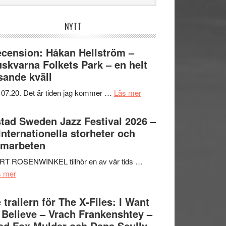
bplatsen
NYTT
cension: Håkan Hellström –
skvarna Folkets Park – en helt
sande kväll
om
 07.20. Det är tiden jag kommer …
Läs mer
Recension:
Håkan
tad Sweden Jazz Festival 2026 –
Hellström
 Internationella storheter och
–
amarbeten
Huskvarna
RT ROSENWINKEL tillhör en av vår tids …
Folkets
om
s mer
Park
Ystad
–
Sweden
 trailern för The X-Files: I Want
en
Jazz
 Believe – Vrach Frankenshtey –
helt
Festival
d Fox Mulder och Dana Scully
lysande