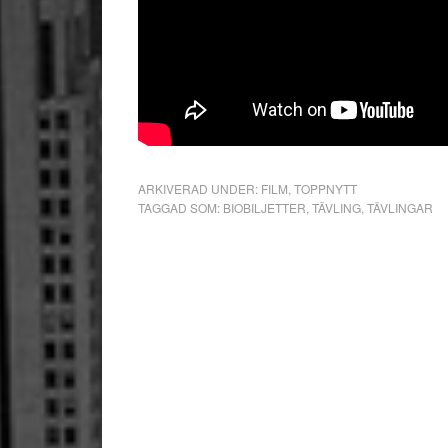
ARKIVERAD UNDER:
FILM
,
TOPPNYTT
TAGGAD SOM:
BIOBILJETTER
,
TÄVLING
,
TÄVLINGAR