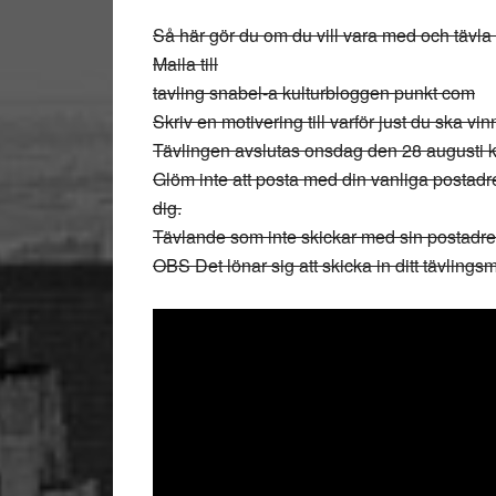
Så här gör du om du vill vara med och tävla 
Maila till
tavling snabel-a kulturbloggen punkt com
Skriv en motivering till varför just du ska vin
Tävlingen avslutas onsdag den 28 augusti kl
Glöm inte att posta med din vanliga postadre
dig.
Tävlande som inte skickar med sin postadre
OBS Det lönar sig att skicka in ditt tävlings