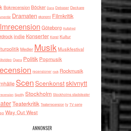
k
Böcker
Bokrecension
Deckare
Debaser
Dans
Dramaten
Filmkritik
umentär
ekonomi
ilmrecension
Göteborg
Hultsfred
indie
Konserter
rdrock
Kultur
Konst
Musik
turpolitik
Musikfestival
Medier
Politik
Popmusik
ikvideo
Opera
ecension
Rockmusik
recensioner
rock
Scen
skivnytt
Scenkonst
mhälle
Stockholm
Stockholms stadsteater
recension
Spotify
ater
Teaterkritik
tv
Teaterrecension
TV-serie
Way Out West
eo
ANNONSER