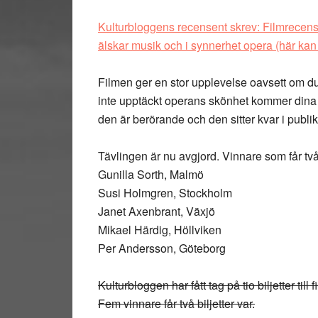
Kulturbloggens recensent skrev: Filmrecensi
älskar musik och i synnerhet opera
(här kan
Filmen ger en stor upplevelse oavsett om du g
inte upptäckt operans skönhet kommer dina 
den är berörande och den sitter kvar i publik
Tävlingen är nu avgjord. Vinnare som får två
Gunilla Sorth, Malmö
Susi Holmgren, Stockholm
Janet Axenbrant, Växjö
Mikael Härdig, Höllviken
Per Andersson, Göteborg
Kulturbloggen har fått tag på tio biljetter ti
Fem vinnare får två biljetter var.