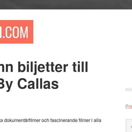
N.COM
n biljetter till
Pr
si
By Callas
Pre
a dokumentärfilmer och fascinerande filmer i alla
Sö
på