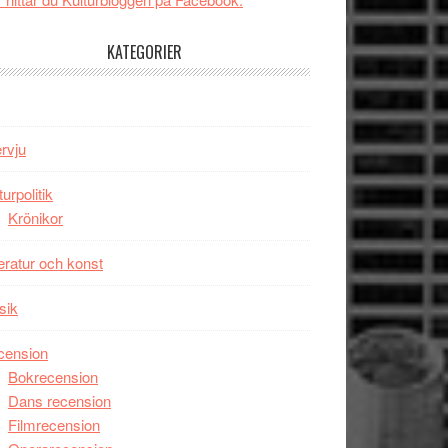
tv4
Jackie
med
Chan
KATEGORIER
Vem
i
kan
storform
styra
Mauri?
ervju
turpolitik
Krönikor
teratur och konst
sik
cension
Bokrecension
Dans recension
Filmrecension