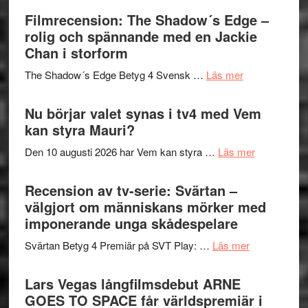
Roland
bjuder
Filmrecension: The Shadow´s Edge –
Pöntinen
in
rolig och spännande med en Jackie
avslutar
till
Chan i storform
Scensommar
sång,
på
om
The Shadow´s Edge Betyg 4 Svensk …
Läs mer
musik,
Artipelag
Filmrecension
samtal
The
Nu börjar valet synas i tv4 med Vem
och
Shadow
kan styra Mauri?
teater
´s
om
Den 10 augusti 2026 har Vem kan styra …
Läs mer
Edge
Nu
–
börjar
Recension av tv-serie: Svärtan –
rolig
valet
välgjort om människans mörker med
och
synas
imponerande unga skådespelare
spännande
i
med
om
Svärtan Betyg 4 Premiär på SVT Play: …
Läs mer
tv4
en
Recension
med
Jackie
av
Lars Vegas långfilmsdebut ARNE
Vem
Chan
tv-
GOES TO SPACE får världspremiär i
kan
i