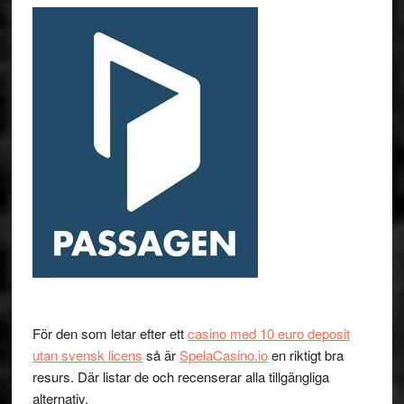
För den som letar efter ett
casino med 10 euro deposit
utan svensk licens
så är
SpelaCasino.io
en riktigt bra
resurs. Där listar de och recenserar alla tillgängliga
alternativ.