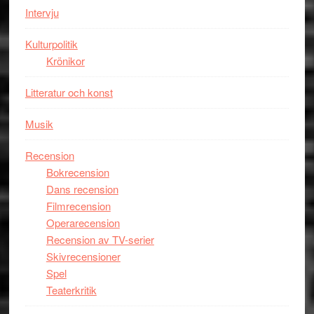
Intervju
Spider-
Man
Kulturpolitik
filmen
Krönikor
någonsin
Litteratur och konst
Musik
Recension
Bokrecension
Dans recension
Filmrecension
Operarecension
Recension av TV-serier
Skivrecensioner
Spel
Teaterkritik