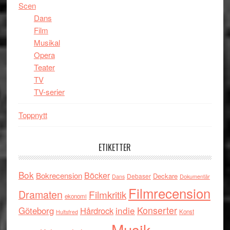
Scen
Dans
Film
Musikal
Opera
Teater
TV
TV-serier
Toppnytt
ETIKETTER
Bok
Böcker
Bokrecension
Deckare
Debaser
Dokumentär
Dans
Filmrecension
Dramaten
Filmkritik
ekonomi
indie
Konserter
Göteborg
Hårdrock
Konst
Hultsfred
Musik