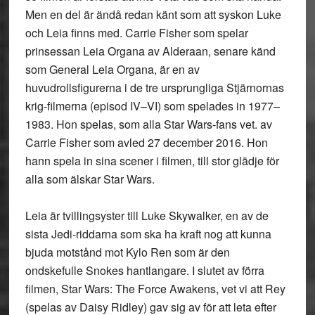
Men en del är ändå redan känt som att syskon Luke
och Leia finns med. Carrie Fisher som spelar
prinsessan Leia Organa av Alderaan, senare känd
som General Leia Organa, är en av
huvudrollsfigurerna i de tre ursprungliga Stjärnornas
krig-filmerna (episod IV–VI) som spelades in 1977–
1983. Hon spelas, som alla Star Wars-fans vet. av
Carrie Fisher som avled 27 december 2016. Hon
hann spela in sina scener i filmen, till stor glädje för
alla som älskar Star Wars.
Leia är tvillingsyster till Luke Skywalker, en av de
sista Jedi-riddarna som ska ha kraft nog att kunna
bjuda motstånd mot Kylo Ren som är den
ondskefulle Snokes hantlangare. I slutet av förra
filmen, Star Wars: The Force Awakens, vet vi att Rey
(spelas av Daisy Ridley) gav sig av för att leta efter