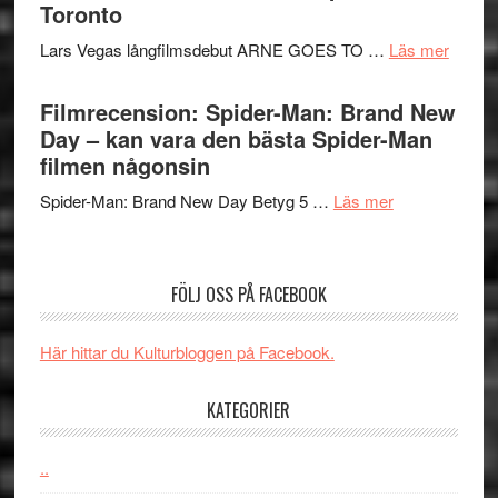
serie:
Toronto
styra
storform
Svärtan
Mauri?
om
Lars Vegas långfilmsdebut ARNE GOES TO …
Läs mer
–
Lars
välgjort
Vegas
Filmrecension: Spider-Man: Brand New
om
långfi
Day – kan vara den bästa Spider-Man
människans
ARNE
filmen någonsin
mörker
GOES
med
om
Spider-Man: Brand New Day Betyg 5 …
Läs mer
TO
imponerande
Filmrecension
SPAC
unga
Spider-
får
skådespelar
Man:
världs
FÖLJ OSS PÅ FACEBOOK
Brand
i
New
Toront
Här hittar du Kulturbloggen på Facebook.
Day
–
KATEGORIER
kan
vara
den
..
bästa