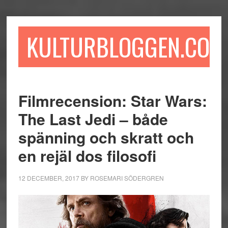
Hoppa
Hoppa
Hoppa
till
till
till
huvudinnehåll
det
sidfot
KULTURBLOGGEN.COM
primära
sidofältet
Filmrecension: Star Wars:
The Last Jedi – både
spänning och skratt och
en rejäl dos filosofi
12 DECEMBER, 2017
BY
ROSEMARI SÖDERGREN