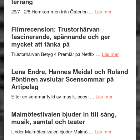
terräng
–
om
29/7 - 2/8 Hemkommen från Österlen …
Läs mer
en
Ystad
humoristisk
Sweden
Filmrecension: Trustorhärvan –
och
Jazz
fascinerande, spännande och ger
hjärtevarm
Festival
mycket att tänka på
lättsam
2026
kompott
om
Trustorhärvan Betyg 4 Premiär på Netflix …
Läs mer
–
Filmrecens
I
Trustorhä
Lena Endre, Hannes Meidal och Roland
Delvis
–
Pöntinen avslutar Scensommar på
bortom
fascineran
Artipelag
genrens
spännand
vidsträckta
om
Efter en sommar fylld av musik, poesi …
Läs mer
och
terräng
Lena
ger
Endre,
Malmöfestivalen bjuder in till sång,
mycket
Hannes
musik, samtal och teater
att
Meidal
tänka
om
Under Malmöfestivalen bjuder Malmö …
Läs mer
och
på
Malmöfestiva