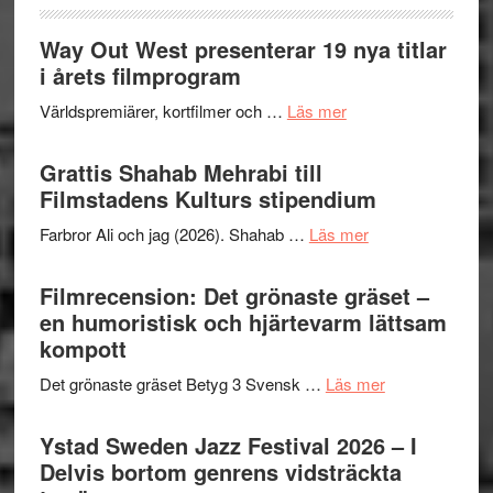
Way Out West presenterar 19 nya titlar
i årets filmprogram
om
Världspremiärer, kortfilmer och …
Läs mer
Way
Out
Grattis Shahab Mehrabi till
West
Filmstadens Kulturs stipendium
presenterar
om
Farbror Ali och jag (2026). Shahab …
Läs mer
19
Grattis
nya
Shahab
Filmrecension: Det grönaste gräset –
titlar
Mehrabi
en humoristisk och hjärtevarm lättsam
i
till
kompott
årets
Filmstadens
filmprogram
om
Det grönaste gräset Betyg 3 Svensk …
Läs mer
Kulturs
Filmrecension:
stipendium
Det
Ystad Sweden Jazz Festival 2026 – I
grönaste
Delvis bortom genrens vidsträckta
gräset