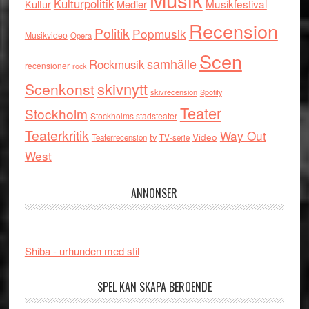
Kulturpolitik
Musikfestival
Kultur
Medier
Recension
Politik
Popmusik
Musikvideo
Opera
Scen
samhälle
Rockmusik
recensioner
rock
skivnytt
Scenkonst
skivrecension
Spotify
Teater
Stockholm
Stockholms stadsteater
Teaterkritik
Way Out
tv
Video
Teaterrecension
TV-serie
West
ANNONSER
Shiba - urhunden med stil
SPEL KAN SKAPA BEROENDE