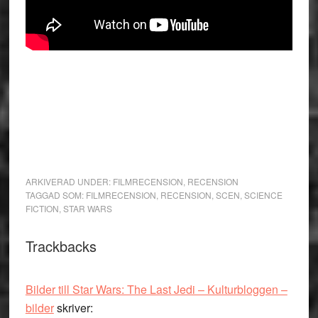
ARKIVERAD UNDER:
FILMRECENSION
,
RECENSION
TAGGAD SOM:
FILMRECENSION
,
RECENSION
,
SCEN
,
SCIENCE
FICTION
,
STAR WARS
Läsarkommentarer
Trackbacks
Bilder till Star Wars: The Last Jedi – Kulturbloggen –
bilder
skriver: