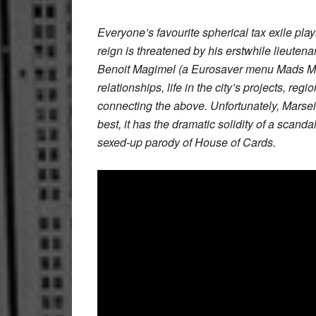
Everyone’s favourite spherical tax exile pla
reign is threatened by his erstwhile lieute
Benoit Magimel (a Eurosaver menu Mads Mikk
relationships, life in the city’s projects, regi
connecting the above. Unfortunately, Marseil
best, it has the dramatic solidity of a scanda
sexed-up parody of House of Cards.