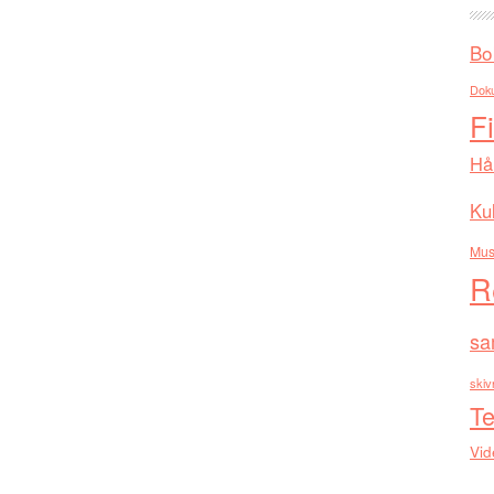
Bo
Dok
F
Hå
Kul
Mus
R
sa
skiv
Te
Vid