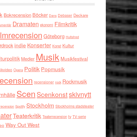
k
Böcker
Bokrecension
Deckare
Debaser
Dans
Dramaten
Filmkritik
umentär
ekonomi
ilmrecension
Göteborg
Hultsfred
indie
Konserter
rdrock
Kultur
Konst
Musik
turpolitik
Musikfestival
Medier
Politik
Popmusik
ikvideo
Opera
ecension
Rockmusik
recensioner
rock
Scen
skivnytt
Scenkonst
mhälle
Stockholm
Stockholms stadsteater
recension
Spotify
ater
Teaterkritik
tv
Teaterrecension
TV-serie
Way Out West
eo