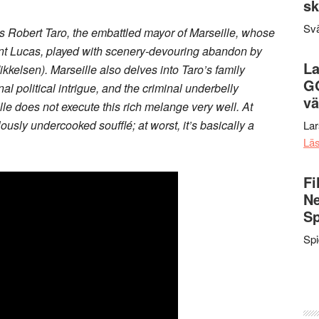
sk
Svä
ys Robert Taro, the embattled mayor of Marseille, whose
nant Lucas, played with scenery-devouring abandon by
La
elsen). Marseille also delves into Taro’s family
G
onal political intrigue, and the criminal underbelly
vä
le does not execute this rich melange very well. At
lously undercooked soufflé; at worst, it’s basically a
La
Lä
Fi
Ne
Sp
Sp