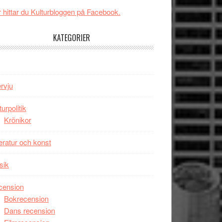
New
Toronto
 hittar du Kulturbloggen på Facebook.
Day
–
KATEGORIER
kan
vara
den
bästa
ervju
Spider-
Man
turpolitik
filmen
Krönikor
någonsin
teratur och konst
sik
cension
Bokrecension
Dans recension