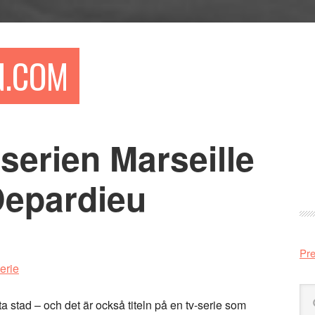
N.COM
serien Marseille
Pr
si
Depardieu
Pre
Sö
a stad – och det är också titeln på en tv-serie som
på