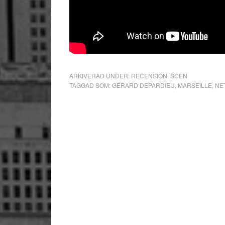
ARKIVERAD UNDER:
RECENSION
,
SCEN
TAGGAD SOM:
GÉRARD DEPARDIEU
,
MARSEILLE
,
NE