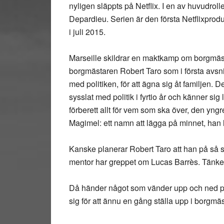
nyligen släppts på Netflix. I en av huvudro
Depardieu. Serien är den första Netflixprod
i juli 2015.
Marseille skildrar en maktkamp om borgmästa
borgmästaren Robert Taro som i första avsnit
med politiken, för att ägna sig åt familjen. Det
sysslat med politik i fyrtio år och känner sig
förberett allt för vem som ska över, den yng
Magimel: ett namn att lägga på minnet, han l
Kanske planerar Robert Taro att han på så s
mentor har greppet om Lucas Barrès. Tänker h
Då händer något som vänder upp och ned 
sig för att ännu en gång ställa upp i borgmä