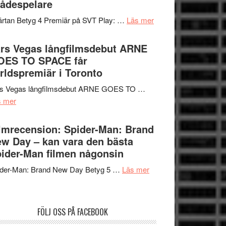
ådespelare
en
tv4
Jackie
om
rtan Betyg 4 Premiär på SVT Play: …
Läs mer
med
Chan
Recension
Vem
i
av
rs Vegas långfilmsdebut ARNE
kan
storform
tv-
OES TO SPACE får
styra
serie:
rldspremiär i Toronto
Mauri?
Svärtan
rs Vegas långfilmsdebut ARNE GOES TO …
–
om
s mer
välgjort
Lars
om
Vegas
lmrecension: Spider-Man: Brand
människans
långfilmsdebut
w Day – kan vara den bästa
mörker
ARNE
ider-Man filmen någonsin
med
GOES
imponerande
om
ider-Man: Brand New Day Betyg 5 …
Läs mer
TO
unga
Filmrecension:
SPACE
skådespelare
Spider-
får
Man:
världspremiär
FÖLJ OSS PÅ FACEBOOK
Brand
i