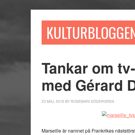
Hoppa
Hoppa
Hoppa
till
till
till
huvudinnehåll
det
sidfot
KULTURBLOGGE
primära
sidofältet
Tankar om tv-
med Gérard 
23 MAJ, 2016
BY
ROSEMARI SÖDERGREN
Marseille är namnet på Frankrikes näststörst