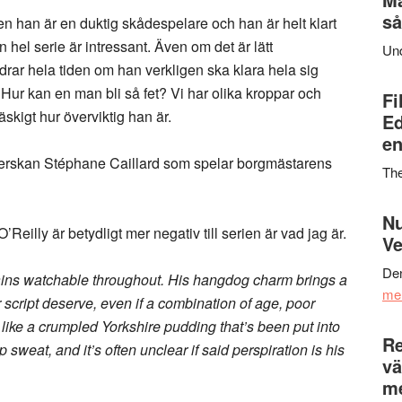
så
 han är en duktig skådespelare och han är helt klart
 hel serie är intressant. Även om det är lätt
Un
drar hela tiden om han verkligen ska klara hela sig
 Hur kan en man bli så fet? Vi har olika kroppar och
Fi
 läskigt hur överviktig han är.
Ed
en
erskan Stéphane Caillard som spelar borgmästarens
Th
Nu
Reilly är betydligt mer negativ till serien är vad jag är.
Ve
Den
ains watchable throughout. His hangdog charm brings a
me
or script deserve, even if a combination of age, poor
like a crumpled Yorkshire pudding that’s been put into
Re
 sweat, and it’s often unclear if said perspiration is his
vä
m