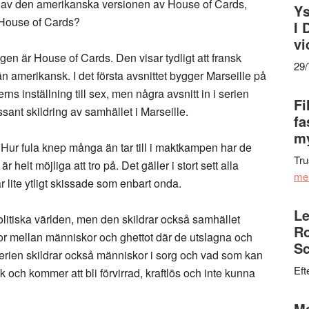
t av den amerikanska versionen av House of Cards,
Ys
 House of Cards?
I 
vi
gen är House of Cards. Den visar tydligt att fransk
29
än amerikansk. I det första avsnittet bygger Marseille på
rns inställning till sex, men några avsnitt in i serien
Fi
essant skildring av samhället i Marseille.
fa
my
. Hur fula knep många än tar till i maktkampen har de
Tru
helt möjliga att tro på. Det gäller i stort sett alla
me
 lite ytligt skissade som enbart onda.
Le
litiska världen, men den skildrar också samhället
Ro
or mellan människor och ghettot där de utslagna och
Sc
 Serien skildrar också människor i sorg och vad som kan
Eft
k och kommer att bli förvirrad, kraftlös och inte kunna
Ma