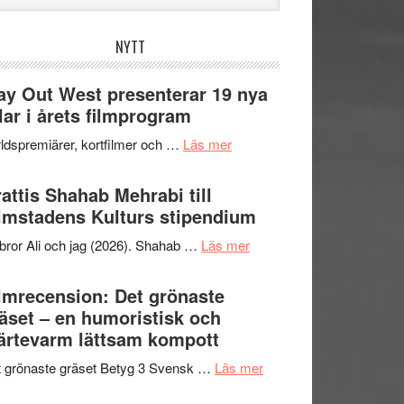
bplatsen
NYTT
y Out West presenterar 19 nya
tlar i årets filmprogram
om
ldspremiärer, kortfilmer och …
Läs mer
Way
Out
attis Shahab Mehrabi till
West
lmstadens Kulturs stipendium
presenterar
om
bror Ali och jag (2026). Shahab …
Läs mer
19
Grattis
nya
Shahab
lmrecension: Det grönaste
titlar
Mehrabi
äset – en humoristisk och
i
till
ärtevarm lättsam kompott
årets
Filmstadens
filmprogram
om
 grönaste gräset Betyg 3 Svensk …
Läs mer
Kulturs
Filmrecension:
stipendium