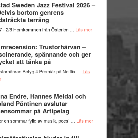
Det
tad Sweden Jazz Festival 2026 –
grönaste
Delvis bortom genrens
gräset
dsträckta terräng
–
om
/7 - 2/8 Hemkommen från Österlen …
Läs mer
en
Ystad
humoristisk
Sweden
lmrecension: Trustorhärvan –
och
Jazz
scinerande, spännande och ger
hjärtevarm
Festival
cket att tänka på
lättsam
2026
kompott
storhärvan Betyg 4 Premiär på Netflix …
Läs
–
om
r
I
Filmrecension:
Delvis
Trustorhärvan
na Endre, Hannes Meidal och
bortom
–
land Pöntinen avslutar
genrens
fascinerande,
ensommar på Artipelag
vidsträckta
spännande
terräng
om
er en sommar fylld av musik, poesi …
Läs mer
och
Lena
ger
Endre,
lmöfestivalen bjuder in till
mycket