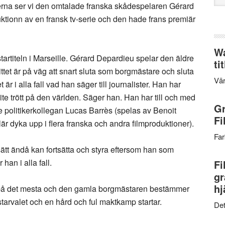
llerna ser vi den omtalade franska skådespelaren Gérard
web
uktionn av en fransk tv-serie och den hade frans premiär
Wa
rtiteln i Marseille. Gérard Depardieu spelar den äldre
ti
tet är på väg att snart sluta som borgmästare och sluta
Vär
 är i alla fall vad han säger till journalister. Han har
 lite trött på den världen. Säger han. Han har till och med
Gr
re politikerkollegan Lucas Barrès (spelas av Benoit
Fi
är dyka upp i flera franska och andra filmproduktioner).
Far
ätt ändå kan fortsätta och styra eftersom han som
an i alla fall.
Fi
gr
hj
på det mesta och den gamla borgmästaren bestämmer
starvalet och en hård och ful maktkamp startar.
Det