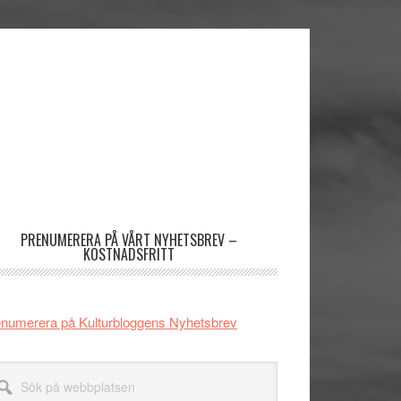
imärt
dofält
PRENUMERERA PÅ VÅRT NYHETSBREV –
KOSTNADSFRITT
numerera på Kulturbloggens Nyhetsbrev
k