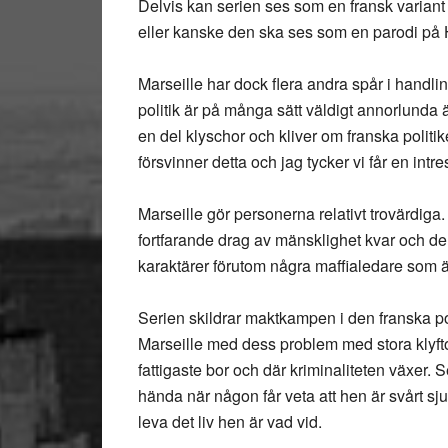
Delvis kan serien ses som en fransk varian
eller kanske den ska ses som en parodi på
Marseille har dock flera andra spår i handlin
politik är på många sätt väldigt annorlunda 
en del klyschor och kliver om franska politike
försvinner detta och jag tycker vi får en intr
Marseille gör personerna relativt trovärdiga
fortfarande drag av mänsklighet kvar och de är 
karaktärer förutom några maffialedare som är
Serien skildrar maktkampen i den franska po
Marseille med dess problem med stora klyft
fattigaste bor och där kriminaliteten växer.
hända när någon får veta att hen är svårt sju
leva det liv hen är vad vid.