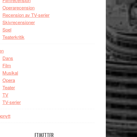
Filmrecension
Operarecension
Recension av TV-serier
Skivrecensioner
Spel
Teaterkritik
en
Dans
Film
Musikal
Opera
Teater
TV
TV-serier
pnytt
ETIKETTER