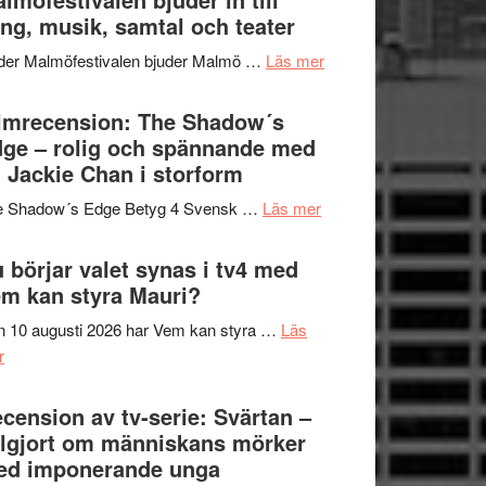
Hannes
ng, musik, samtal och teater
att
Meidal
tänka
om
der Malmöfestivalen bjuder Malmö …
Läs mer
och
på
Malmöfestivalen
Roland
bjuder
lmrecension: The Shadow´s
Pöntinen
in
ge – rolig och spännande med
avslutar
till
 Jackie Chan i storform
Scensommar
sång,
på
om
e Shadow´s Edge Betyg 4 Svensk …
Läs mer
musik,
Artipelag
Filmrecension:
samtal
The
 börjar valet synas i tv4 med
och
Shadow
m kan styra Mauri?
teater
´s
 10 augusti 2026 har Vem kan styra …
Läs
Edge
om
r
–
Nu
rolig
börjar
cension av tv-serie: Svärtan –
och
valet
lgjort om människans mörker
spännande
synas
ed imponerande unga
med
i