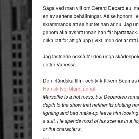
Säga vad man vill om Gérard Depardieu, men
en av seriens behållningar. Att se honom i en
skrämmande att se hur fet han är nu. Jag un
genom alla avsnitt innan han får hjärtattack.
olika lätt för att gå upp i vikt, men det är rätt
Jag fastnade också för den unga skådespel
dotter Vanessa.
Den irländska film- och tv-kritikern Seamas O’
Han skriver bland annat:
Marseille is a hot mess, but Depardieu rem
depth to the show that neither its plotting n
lighting and bad make-up leave him looking 
a suit. He spends most of his scenes in a flop
or the character’s.
….