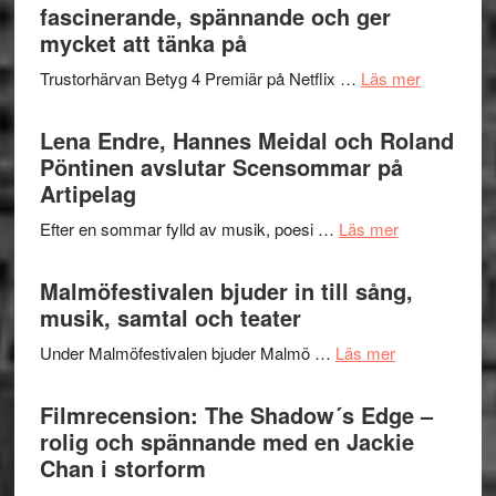
Jazz
fascinerande, spännande och ger
hjärtevarm
Festival
mycket att tänka på
lättsam
2026
kompott
om
Trustorhärvan Betyg 4 Premiär på Netflix …
Läs mer
–
Filmrecens
I
Trustorhä
Lena Endre, Hannes Meidal och Roland
Delvis
–
Pöntinen avslutar Scensommar på
bortom
fascineran
Artipelag
genrens
spännand
vidsträckta
om
Efter en sommar fylld av musik, poesi …
Läs mer
och
terräng
Lena
ger
Endre,
Malmöfestivalen bjuder in till sång,
mycket
Hannes
musik, samtal och teater
att
Meidal
tänka
om
Under Malmöfestivalen bjuder Malmö …
Läs mer
och
på
Malmöfestiva
Roland
bjuder
Filmrecension: The Shadow´s Edge –
Pöntinen
in
rolig och spännande med en Jackie
avslutar
till
Chan i storform
Scensommar
sång,
på