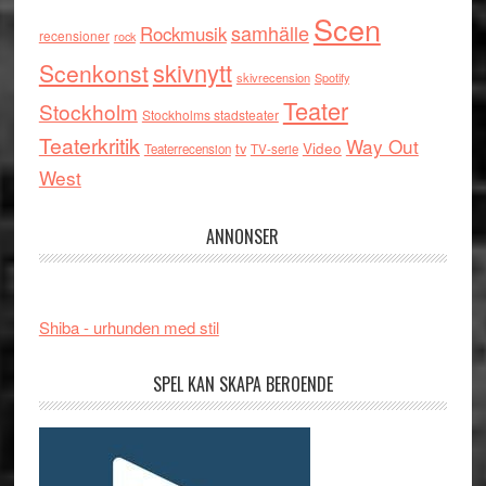
Scen
samhälle
Rockmusik
recensioner
rock
skivnytt
Scenkonst
skivrecension
Spotify
Teater
Stockholm
Stockholms stadsteater
Teaterkritik
Way Out
tv
Video
Teaterrecension
TV-serie
West
ANNONSER
Shiba - urhunden med stil
SPEL KAN SKAPA BEROENDE