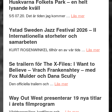
Huskvarna Folkets Park – en helt
lysande kväll
om
5/5 07.20. Det är tiden jag kommer …
Läs mer
Recension:
Håkan
Ystad Sweden Jazz Festival 2026 – II
Hellström
Internationella storheter och
–
samarbeten
Huskvarna
om
KURT ROSENWINKEL tillhör en av vår tids …
Läs mer
Folkets
Ystad
Park
Swede
Se trailern för The X-Files: I Want to
–
Jazz
Believe – Vrach Frankenshtey – med
en
Festiva
Fox Mulder och Dana Scully
helt
2026
lysande
om
Den officiella trailern och …
Läs mer
–
kväll
Se
II
trailern
Way Out West presenterar 19 nya titlar
Internat
för
i årets filmprogram
storhet
The
och
om
Världspremiärer, kortfilmer och …
Läs mer