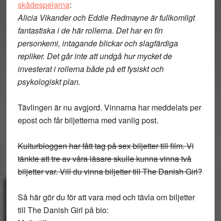
skådespelarna
:
Alicia Vikander och Eddie Redmayne är fullkomligt
fantastiska i de här rollerna. Det har en fin
personkemi, intagande blickar och slagfärdiga
repliker. Det går inte att undgå hur mycket de
investerat i rollerna både på ett fysiskt och
psykologiskt plan.
Tävlingen är nu avgjord. Vinnarna har meddelats per
epost och får biljetterna med vanlig post.
Kulturbloggen har fått tag på sex biljetter till film. Vi
tänkte att tre av våra läsare skulle kunna vinna två
biljetter var. Vill du vinna biljetter till The Danish Girl?
Så här gör du för att vara med och tävla om biljetter
till The Danish Girl på bio: