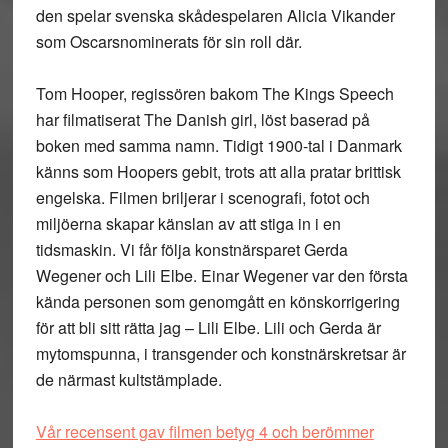
den spelar svenska skådespelaren Alicia Vikander
som Oscarsnominerats för sin roll där.
Tom Hooper, regissören bakom The Kings Speech
har filmatiserat The Danish girl, löst baserad på
boken med samma namn. Tidigt 1900-tal i Danmark
känns som Hoopers gebit, trots att alla pratar brittisk
engelska. Filmen briljerar i scenografi, fotot och
miljöerna skapar känslan av att stiga in i en
tidsmaskin. Vi får följa konstnärsparet Gerda
Wegener och Lili Elbe. Einar Wegener var den första
kända personen som genomgått en könskorrigering
för att bli sitt rätta jag – Lili Elbe. Lili och Gerda är
mytomspunna, i transgender och konstnärskretsar är
de närmast kultstämplade.
Vår recensent gav filmen betyg 4 och berömmer