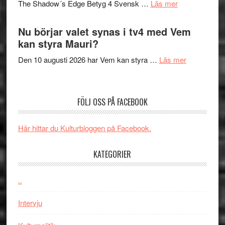
om
The Shadow´s Edge Betyg 4 Svensk …
Läs mer
musik,
Artipelag
Filmrecension
samtal
The
Nu börjar valet synas i tv4 med Vem
och
Shadow
kan styra Mauri?
teater
´s
om
Den 10 augusti 2026 har Vem kan styra …
Läs mer
Edge
Nu
–
börjar
rolig
valet
och
FÖLJ OSS PÅ FACEBOOK
synas
spännande
i
med
Här hittar du Kulturbloggen på Facebook.
tv4
en
med
Jackie
KATEGORIER
Vem
Chan
kan
i
styra
..
storform
Mauri?
Intervju