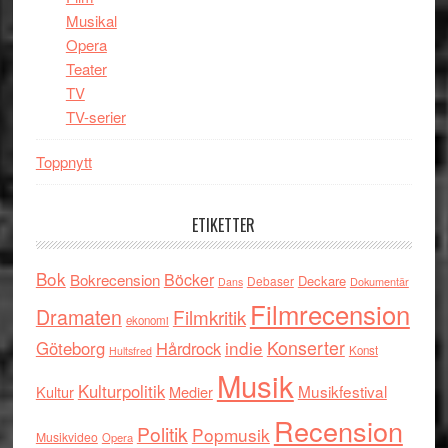
Musikal
Opera
Teater
TV
TV-serier
Toppnytt
ETIKETTER
Bok
Böcker
Bokrecension
Deckare
Debaser
Dokumentär
Dans
Filmrecension
Dramaten
Filmkritik
ekonomi
indie
Konserter
Göteborg
Hårdrock
Konst
Hultsfred
Musik
Kulturpolitik
Musikfestival
Kultur
Medier
Recension
Politik
Popmusik
Musikvideo
Opera