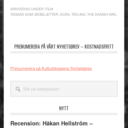
ARKIVERAD UNDER:
FILM
TAGGAD SOM:
BIOBILJETTER
,
SCEN
,
TÄVLING
,
THE DANISH GIRL
Primärt
sidofält
PRENUMERERA PÅ VÅRT NYHETSBREV – KOSTNADSFRITT
Prenumerera på Kulturbloggens Nyhetsbrev
Sök
på
webbplatsen
NYTT
Recension: Håkan Hellström –