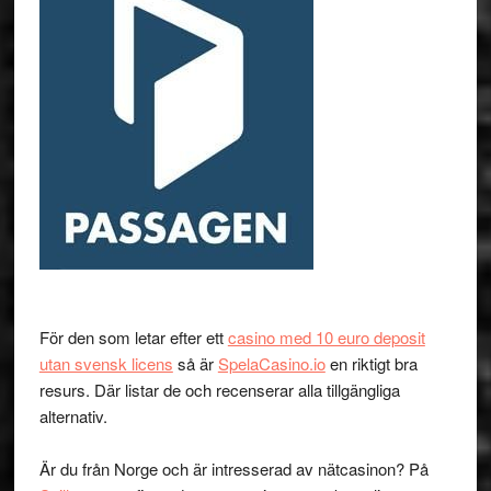
För den som letar efter ett
casino med 10 euro deposit
utan svensk licens
så är
SpelaCasino.io
en riktigt bra
resurs. Där listar de och recenserar alla tillgängliga
alternativ.
Är du från Norge och är intresserad av nätcasinon? På