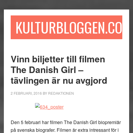
Hoppa
Hoppa
Hoppa
till
till
till
huvudinnehåll
det
sidfot
KULTURBLOGGEN.COM
primära
sidofältet
Vinn biljetter till filmen
The Danish Girl –
tävlingen är nu avgjord
2 FEBRUARI, 2016
BY
REDAKTIONEN
Den 5 februari har filmen The Danish Girl biopremiär
på svenska biografer. Filmen är extra intressant för i