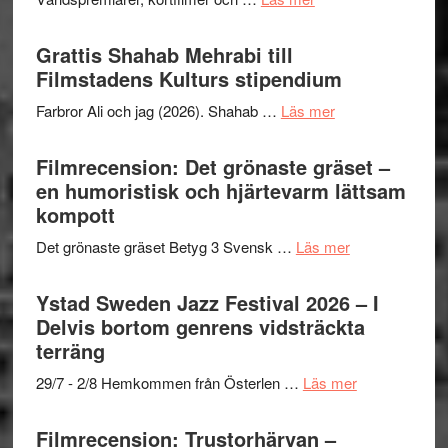
X-
samarb
Way
Files:
Out
Grattis Shahab Mehrabi till
I
West
Filmstadens Kulturs stipendium
Want
presenterar
to
om
Farbror Ali och jag (2026). Shahab …
Läs mer
19
Believe
Grattis
nya
–
Shahab
Filmrecension: Det grönaste gräset –
titlar
Vrach
Mehrabi
en humoristisk och hjärtevarm lättsam
i
Frankenshtey
till
kompott
årets
–
Filmstadens
filmprogram
med
om
Det grönaste gräset Betyg 3 Svensk …
Läs mer
Kulturs
Fox
Filmrecension:
stipendium
Mulder
Det
Ystad Sweden Jazz Festival 2026 – I
och
grönaste
Delvis bortom genrens vidsträckta
Dana
gräset
terräng
Scully
–
om
29/7 - 2/8 Hemkommen från Österlen …
Läs mer
en
Ystad
humoristisk
Sweden
Filmrecension: Trustorhärvan –
och