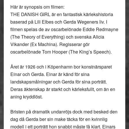
Här är synopsis om filmen:
THE DANISH GIRL är en fantastisk kärlekshistoria
baserad på Lili Elbes och Gerda Wegeners liv. I
filmen spelas de av oscarbelönade Eddie Redmayne
(The Theory of Everything) och svenska Alicia
Vikander (Ex Machina). Regisserar gör
oscarbelönade Tom Hooper (The King’s Speech).
Året är 1926 och i Köpenhamn bor konstnärsparet
Einar och Gerda. Einar är känd för sina
landskapsmålningar och Gerda för sina porträtt.
Deras äktenskap är starkt och kärleksfullt, om än en
aning kryddlöst.
Bristen på dramatik undanröjs dock med besked den
dag då Gerda ber sin make täcka för en kvinnlig
modell i ett porträtt hon snabbt måste få klart. Einars