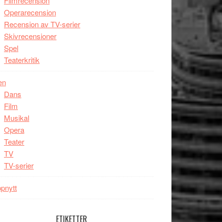
Filmrecension
Operarecension
Recension av TV-serier
Skivrecensioner
Spel
Teaterkritik
en
Dans
Film
Musikal
Opera
Teater
TV
TV-serier
pnytt
ETIKETTER