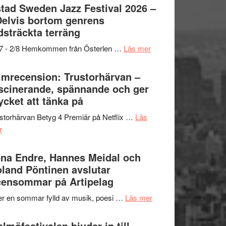
Det
tad Sweden Jazz Festival 2026 –
grönaste
Delvis bortom genrens
gräset
dsträckta terräng
–
om
/7 - 2/8 Hemkommen från Österlen …
Läs mer
en
Ystad
humoristisk
Sweden
lmrecension: Trustorhärvan –
och
Jazz
scinerande, spännande och ger
hjärtevarm
Festival
cket att tänka på
lättsam
2026
kompott
storhärvan Betyg 4 Premiär på Netflix …
Läs
–
om
r
I
Filmrecension:
Delvis
Trustorhärvan
na Endre, Hannes Meidal och
bortom
–
land Pöntinen avslutar
genrens
fascinerande,
ensommar på Artipelag
vidsträckta
spännande
terräng
om
er en sommar fylld av musik, poesi …
Läs mer
och
Lena
ger
Endre,
lmöfestivalen bjuder in till
mycket