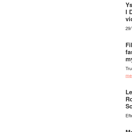
Ys
I 
vi
29
Fi
fa
my
Tru
me
Le
Ro
Sc
Eft
Ma