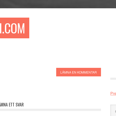
N.COM
Pr
si
LÄMNA EN KOMMENTAR
Pre
ÄMNA ETT SVAR
Sö
på