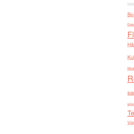
Bo
Dok
F
Hå
Kul
Mus
R
sa
skiv
Te
Vid