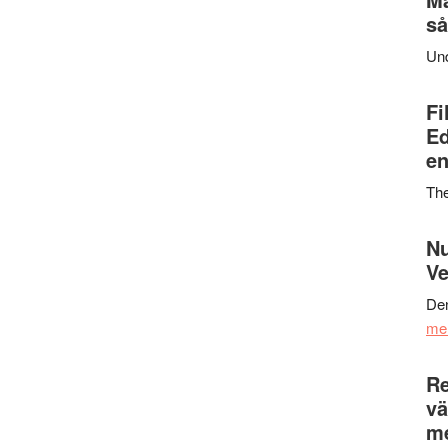
så
Un
Fi
Ed
en
Th
Nu
Ve
Den
me
Re
vä
m