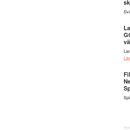
sk
Svä
La
G
vä
La
Lä
Fi
Ne
Sp
Sp