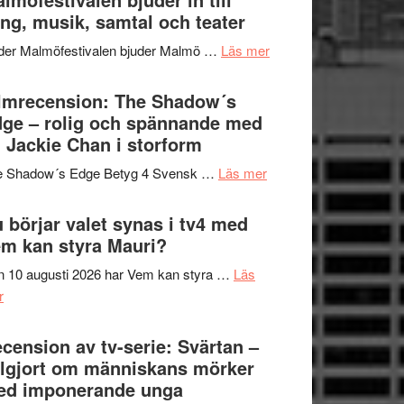
Hannes
ng, musik, samtal och teater
att
Meidal
tänka
om
der Malmöfestivalen bjuder Malmö …
Läs mer
och
på
Malmöfestivalen
Roland
bjuder
lmrecension: The Shadow´s
Pöntinen
in
ge – rolig och spännande med
avslutar
till
 Jackie Chan i storform
Scensommar
sång,
på
om
e Shadow´s Edge Betyg 4 Svensk …
Läs mer
musik,
Artipelag
Filmrecension:
samtal
The
 börjar valet synas i tv4 med
och
Shadow
m kan styra Mauri?
teater
´s
 10 augusti 2026 har Vem kan styra …
Läs
Edge
om
r
–
Nu
rolig
börjar
cension av tv-serie: Svärtan –
och
valet
lgjort om människans mörker
spännande
synas
ed imponerande unga
med
i