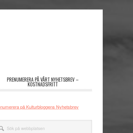
imärt
dofält
PRENUMERERA PÅ VÅRT NYHETSBREV –
KOSTNADSFRITT
numerera på Kulturbloggens Nyhetsbrev
k