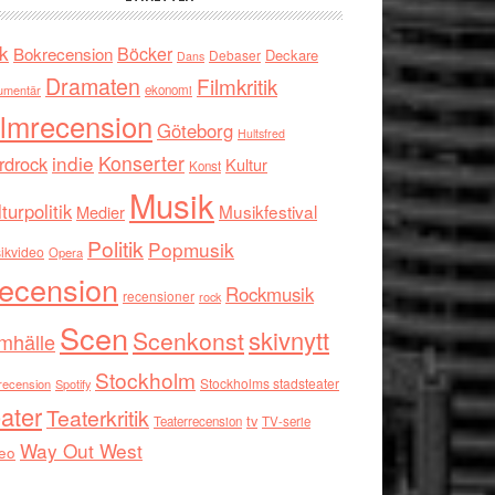
k
Böcker
Bokrecension
Deckare
Debaser
Dans
Dramaten
Filmkritik
umentär
ekonomi
ilmrecension
Göteborg
Hultsfred
indie
Konserter
rdrock
Kultur
Konst
Musik
turpolitik
Musikfestival
Medier
Politik
Popmusik
ikvideo
Opera
ecension
Rockmusik
recensioner
rock
Scen
skivnytt
Scenkonst
mhälle
Stockholm
Stockholms stadsteater
recension
Spotify
ater
Teaterkritik
tv
Teaterrecension
TV-serie
Way Out West
eo