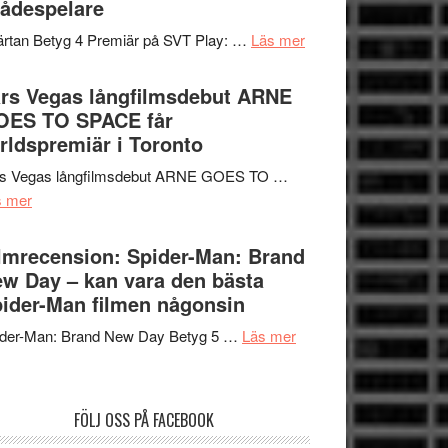
ådespelare
en
tv4
Jackie
om
rtan Betyg 4 Premiär på SVT Play: …
Läs mer
med
Chan
Recension
Vem
i
av
rs Vegas långfilmsdebut ARNE
kan
storform
tv-
OES TO SPACE får
styra
serie:
rldspremiär i Toronto
Mauri?
Svärtan
rs Vegas långfilmsdebut ARNE GOES TO …
–
om
s mer
välgjort
Lars
om
Vegas
lmrecension: Spider-Man: Brand
människans
långfilmsdebut
w Day – kan vara den bästa
mörker
ARNE
ider-Man filmen någonsin
med
GOES
imponerande
om
ider-Man: Brand New Day Betyg 5 …
Läs mer
TO
unga
Filmrecension:
SPACE
skådespelare
Spider-
får
Man:
världspremiär
FÖLJ OSS PÅ FACEBOOK
Brand
i