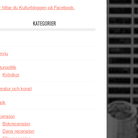
New
Toronto
 hittar du Kulturbloggen på Facebook.
Day
–
KATEGORIER
kan
vara
den
bästa
ervju
Spider-
Man
turpolitik
filmen
Krönikor
någonsin
teratur och konst
sik
cension
Bokrecension
Dans recension