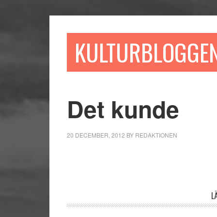
Hoppa
Hoppa
Hoppa
till
till
till
huvudinnehåll
det
sidfot
KULTURBLOGGE
primära
sidofältet
Det kunde
20 DECEMBER, 2012
BY
REDAKTIONEN
Läsarkommentarer
L