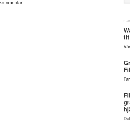
n kommentar.
web
Wa
ti
Vär
Gr
Fi
Far
Fi
gr
hj
Det