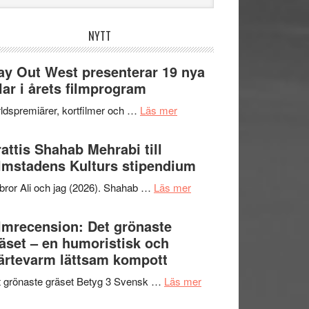
bplatsen
NYTT
y Out West presenterar 19 nya
tlar i årets filmprogram
om
ldspremiärer, kortfilmer och …
Läs mer
Way
Out
attis Shahab Mehrabi till
West
lmstadens Kulturs stipendium
presenterar
om
bror Ali och jag (2026). Shahab …
Läs mer
19
Grattis
nya
Shahab
lmrecension: Det grönaste
titlar
Mehrabi
äset – en humoristisk och
i
till
ärtevarm lättsam kompott
årets
Filmstadens
filmprogram
om
 grönaste gräset Betyg 3 Svensk …
Läs mer
Kulturs
Filmrecension:
stipendium