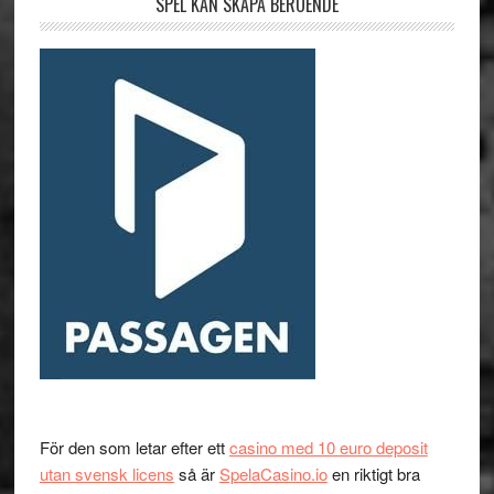
SPEL KAN SKAPA BEROENDE
För den som letar efter ett
casino med 10 euro deposit
utan svensk licens
så är
SpelaCasino.io
en riktigt bra