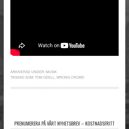
ARKIVERAD UNDER:
MUSIK
TAGGAD SOM:
TOM ODELL
,
WRONG CROWD
Primärt
sidofält
PRENUMERERA PÅ VÅRT NYHETSBREV – KOSTNADSFRITT