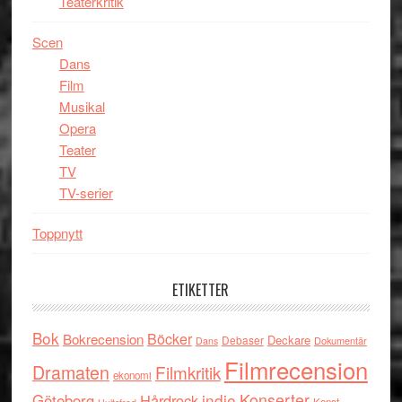
Teaterkritik
Scen
Dans
Film
Musikal
Opera
Teater
TV
TV-serier
Toppnytt
ETIKETTER
Bok
Böcker
Bokrecension
Deckare
Debaser
Dokumentär
Dans
Filmrecension
Dramaten
Filmkritik
ekonomi
indie
Konserter
Göteborg
Hårdrock