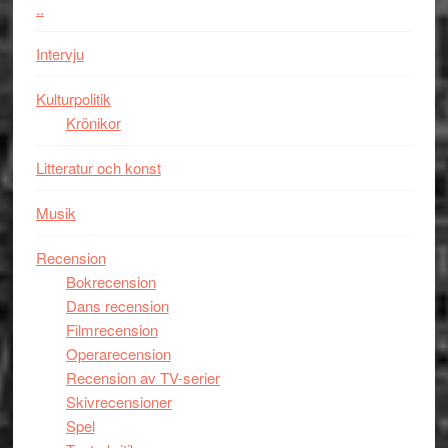
..
–
Wayne
Intervju
Tucker
hyllar
Kulturpolitik
Miles
Krönikor
Davis
Litteratur och konst
på
Utopia
Musik
Recension
Bokrecension
Dans recension
Filmrecension
Operarecension
Recension av TV-serier
Skivrecensioner
Spel