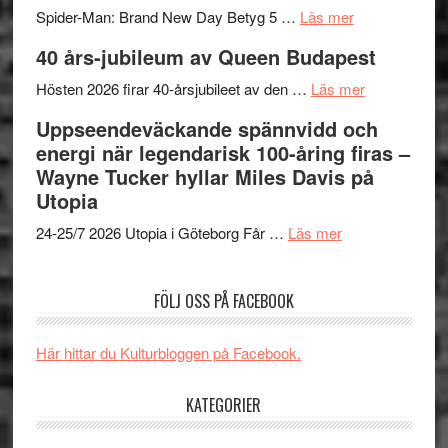
om
mörker
GOES
Spider-Man: Brand New Day Betyg 5 …
Läs mer
Filmrecension
med
TO
40 års-jubileum av Queen Budapest
Spider-
imponerande
SPAC
Man:
unga
om
får
Hösten 2026 firar 40-årsjubileet av den …
Läs mer
Brand
skådespelar
40
världs
Uppseendeväckande spännvidd och
New
års-
i
energi när legendarisk 100-åring firas –
Day
jubileum
Toront
Wayne Tucker hyllar Miles Davis på
–
av
Utopia
kan
Queen
om
vara
Budapest
24-25/7 2026 Utopia i Göteborg Får …
Läs mer
Uppseendeväck
den
spännvidd
bästa
FÖLJ OSS PÅ FACEBOOK
och
Spider-
energi
Man
när
filmen
Här hittar du Kulturbloggen på Facebook.
legendarisk
någonsin
100-
KATEGORIER
åring
firas