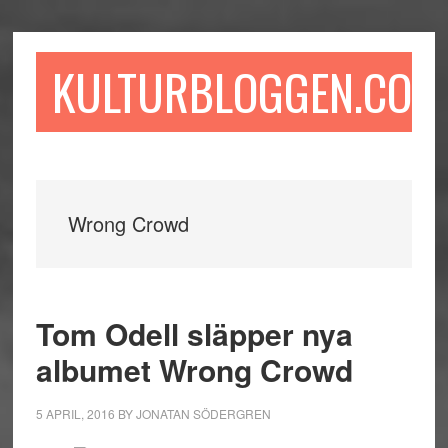
Hoppa
Hoppa
Hoppa
till
till
till
huvudinnehåll
det
sidfot
KULTURBLOGGEN.COM
primära
sidofältet
Wrong Crowd
Tom Odell släpper nya
albumet Wrong Crowd
5 APRIL, 2016
BY
JONATAN SÖDERGREN