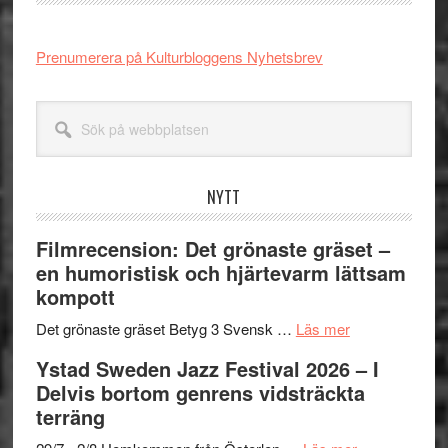
Prenumerera på Kulturbloggens Nyhetsbrev
Sök
på
webbplatsen
NYTT
Filmrecension: Det grönaste gräset –
en humoristisk och hjärtevarm lättsam
kompott
om
Det grönaste gräset Betyg 3 Svensk …
Läs mer
Filmrecension:
Ystad Sweden Jazz Festival 2026 – I
Det
Delvis bortom genrens vidsträckta
grönaste
terräng
gräset
–
om