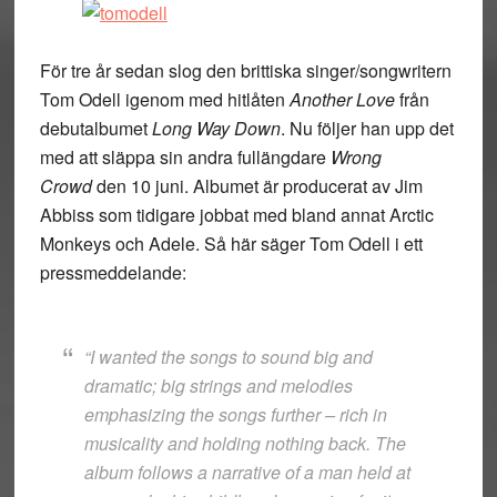
För tre år sedan slog den brittiska singer/songwritern
Tom Odell igenom med hitlåten
Another Love
från
debutalbumet
Long Way Down
. Nu följer han upp det
med att släppa sin andra fullängdare
Wrong
Crowd
den 10 juni. Albumet är producerat av Jim
Abbiss som tidigare jobbat med bland annat Arctic
Monkeys och Adele. Så här säger Tom Odell i ett
pressmeddelande:
“I wanted the songs to sound big and
dramatic; big strings and melodies
emphasizing the songs further – rich in
musicality and holding nothing back. The
album follows a narrative of a man held at