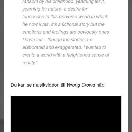
ransom by his childhood, yearning for it,
yearning for nature- a desire for
innocence in this perverse world in which
he now lives. It’s a fictional story but the
emotions and feelings are obviously ones
I have felt – though the stories are
elaborated and exaggerated. I wanted to
create a world with a heightened sense of
reality.”
Du kan se musikvideon till
Wrong Crowd
här: