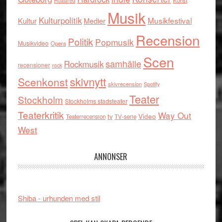
Konst
Hultsfred
Musik
Kulturpolitik
Musikfestival
Kultur
Medier
Recension
Politik
Popmusik
Musikvideo
Opera
Scen
samhälle
Rockmusik
recensioner
rock
skivnytt
Scenkonst
skivrecension
Spotify
Teater
Stockholm
Stockholms stadsteater
Teaterkritik
Way Out
tv
Video
Teaterrecension
TV-serie
West
ANNONSER
Shiba - urhunden med stil