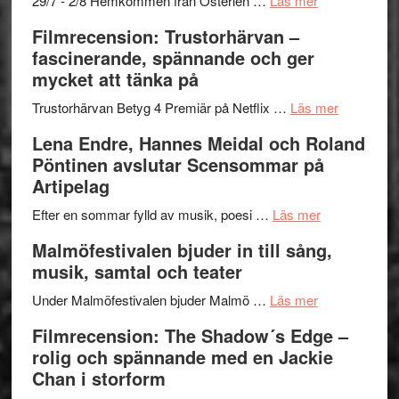
29/7 - 2/8 Hemkommen från Österlen …
Läs mer
en
Ystad
Filmrecension: Trustorhärvan –
humoristisk
Sweden
fascinerande, spännande och ger
och
Jazz
mycket att tänka på
hjärtevarm
Festival
lättsam
2026
om
Trustorhärvan Betyg 4 Premiär på Netflix …
Läs mer
kompott
–
Filmrecens
Lena Endre, Hannes Meidal och Roland
I
Trustorhä
Pöntinen avslutar Scensommar på
Delvis
–
Artipelag
bortom
fascineran
genrens
om
spännand
Efter en sommar fylld av musik, poesi …
Läs mer
vidsträckta
Lena
och
Malmöfestivalen bjuder in till sång,
terräng
Endre,
ger
musik, samtal och teater
Hannes
mycket
om
Meidal
att
Under Malmöfestivalen bjuder Malmö …
Läs mer
Malmöfestiva
och
tänka
Filmrecension: The Shadow´s Edge –
bjuder
Roland
på
rolig och spännande med en Jackie
in
Pöntinen
Chan i storform
till
avslutar