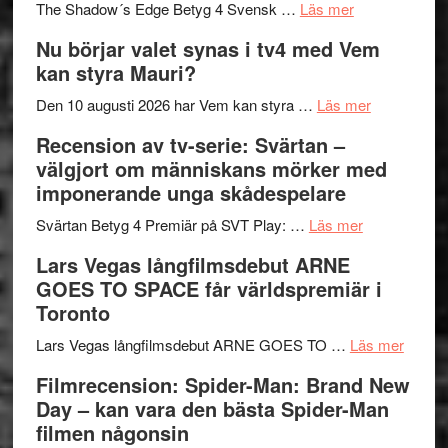
om
sång,
Scensommar
The Shadow´s Edge Betyg 4 Svensk …
Läs mer
Filmrecension
musik,
på
Nu börjar valet synas i tv4 med Vem
The
samtal
Artipelag
kan styra Mauri?
Shadow
och
´s
teater
om
Den 10 augusti 2026 har Vem kan styra …
Läs mer
Edge
Nu
Recension av tv-serie: Svärtan –
–
börjar
välgjort om människans mörker med
rolig
valet
imponerande unga skådespelare
och
synas
spännande
om
i
Svärtan Betyg 4 Premiär på SVT Play: …
Läs mer
med
Recension
tv4
Lars Vegas långfilmsdebut ARNE
en
av
med
GOES TO SPACE får världspremiär i
Jackie
tv-
Vem
Toronto
Chan
serie:
kan
i
Svärtan
styra
om
Lars Vegas långfilmsdebut ARNE GOES TO …
Läs mer
storform
–
Mauri?
Lars
Filmrecension: Spider-Man: Brand New
välgjort
Vegas
Day – kan vara den bästa Spider-Man
om
långfi
filmen någonsin
människans
ARNE