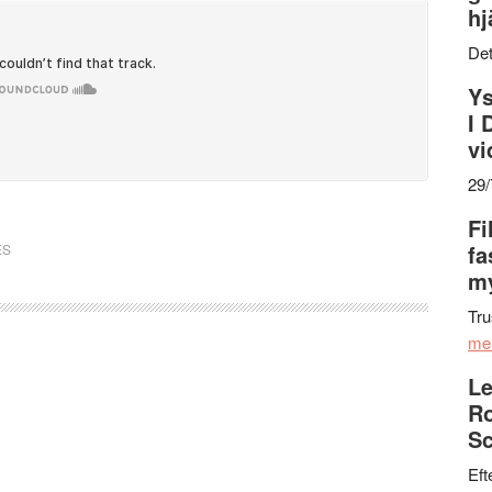
hj
Det
Ys
I 
vi
29
Fi
fa
ES
my
Tru
me
Le
Ro
Sc
Eft