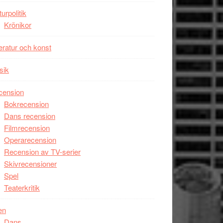
turpolitik
Krönikor
teratur och konst
sik
cension
Bokrecension
Dans recension
Filmrecension
Operarecension
Recension av TV-serier
Skivrecensioner
Spel
Teaterkritik
en
Dans