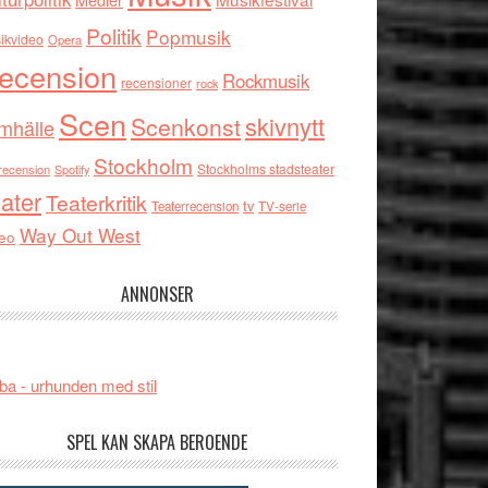
Politik
Popmusik
ikvideo
Opera
ecension
Rockmusik
recensioner
rock
Scen
skivnytt
Scenkonst
mhälle
Stockholm
Stockholms stadsteater
recension
Spotify
ater
Teaterkritik
tv
Teaterrecension
TV-serie
Way Out West
eo
ANNONSER
ba - urhunden med stil
SPEL KAN SKAPA BEROENDE