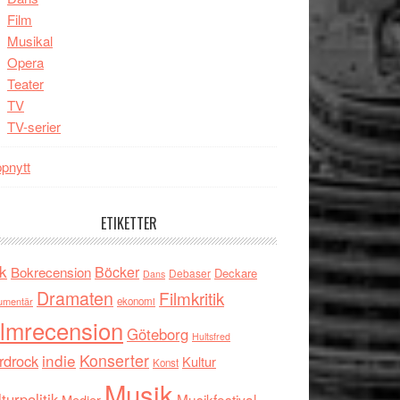
Film
Musikal
Opera
Teater
TV
TV-serier
pnytt
ETIKETTER
k
Böcker
Bokrecension
Deckare
Debaser
Dans
Dramaten
Filmkritik
umentär
ekonomi
ilmrecension
Göteborg
Hultsfred
indie
Konserter
rdrock
Kultur
Konst
Musik
turpolitik
Musikfestival
Medier