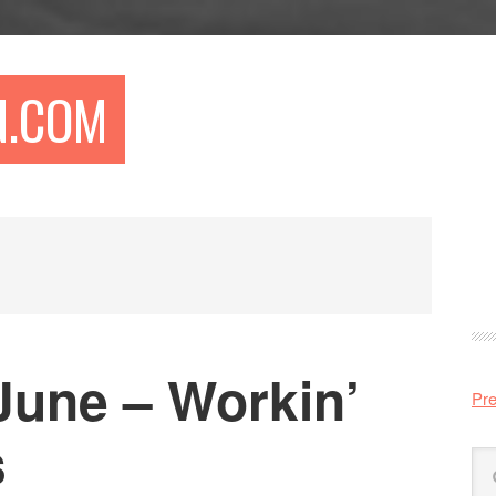
N.COM
Pr
si
 June – Workin’
Pre
s
Sö
på