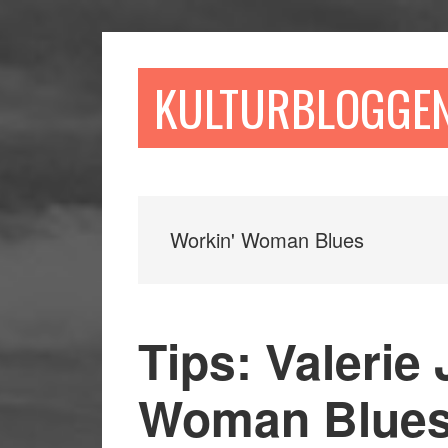
Hoppa
Hoppa
Hoppa
till
till
till
huvudinnehåll
det
sidfot
KULTURBLOGGE
primära
sidofältet
Workin' Woman Blues
Tips: Valerie
Woman Blue