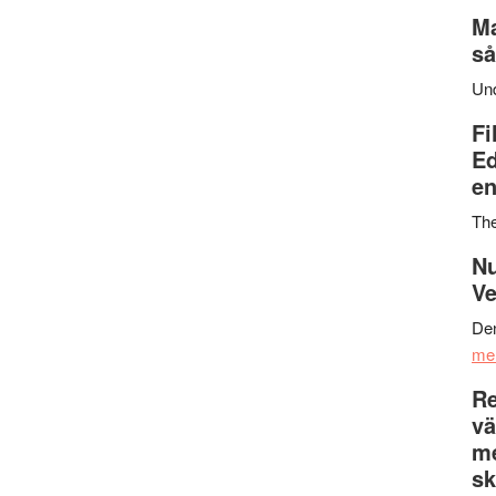
Ma
så
Un
Fi
Ed
en
Th
Nu
Ve
Den
me
Re
vä
m
sk