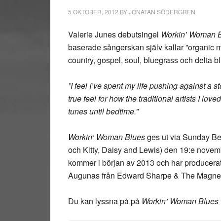
5 OKTOBER, 2012
BY
JONATAN SÖDERGREN
Valerie Junes debutsingel
Workin’ Woman 
baserade sångerskan själv kallar ”organic 
country, gospel, soul, bluegrass och delta bl
”I feel I’ve spent my life pushing against a s
true feel for how the traditional artists I lo
tunes until bedtime.”
Workin’ Woman Blues
ges ut via Sunday Bes
och Kitty, Daisy and Lewis) den 19:e nov
kommer i början av 2013 och har producera
Augunas från Edward Sharpe & The Magnet
Du kan lyssna på på
Workin’ Woman Blues