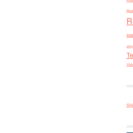
Mus
R
sa
skiv
Te
Vid
Shi