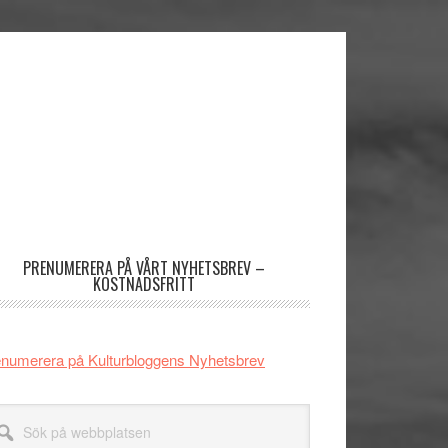
imärt
dofält
PRENUMERERA PÅ VÅRT NYHETSBREV –
KOSTNADSFRITT
numerera på Kulturbloggens Nyhetsbrev
k