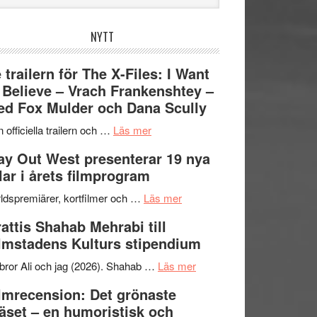
bplatsen
NYTT
 trailern för The X-Files: I Want
 Believe – Vrach Frankenshtey –
d Fox Mulder och Dana Scully
om
 officiella trailern och …
Läs mer
Se
y Out West presenterar 19 nya
trailern
tlar i årets filmprogram
för
The
om
ldspremiärer, kortfilmer och …
Läs mer
X-
Way
attis Shahab Mehrabi till
Files:
Out
lmstadens Kulturs stipendium
I
West
Want
presenterar
om
bror Ali och jag (2026). Shahab …
Läs mer
to
19
Grattis
lmrecension: Det grönaste
Believe
nya
Shahab
äset – en humoristisk och
–
titlar
Mehrabi