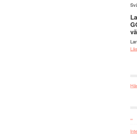
Svä
La
G
vä
La
Lä
Här
..
Int