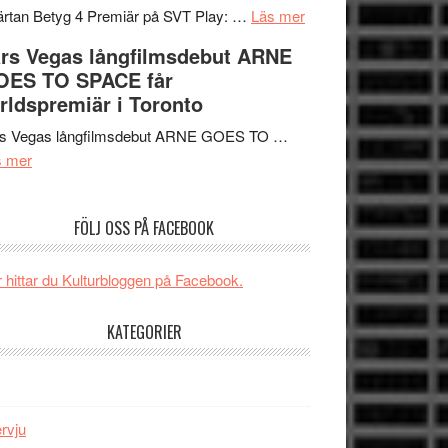
tv4
en
om
rtan Betyg 4 Premiär på SVT Play: …
Läs mer
med
Jackie
Recension
rs Vegas långfilmsdebut ARNE
Vem
Chan
av
OES TO SPACE får
kan
i
tv-
rldspremiär i Toronto
styra
storform
serie:
Mauri?
Svärtan
rs Vegas långfilmsdebut ARNE GOES TO …
om
–
s mer
Lars
välgjort
Vegas
om
FÖLJ OSS PÅ FACEBOOK
långfilmsdebut
människans
ARNE
mörker
GOES
med
 hittar du Kulturbloggen på Facebook.
TO
imponerande
SPACE
unga
KATEGORIER
får
skådespelare
världspremiär
i
Toronto
ervju