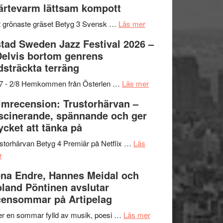
ärtevarm lättsam kompott
Vrach
i
till
Frankenshtey
årets
Filmstadens
om
 grönaste gräset Betyg 3 Svensk …
Läs mer
–
filmprogram
Kulturs
Filmrecension:
tad Sweden Jazz Festival 2026 –
med
stipendium
Det
Delvis bortom genrens
Fox
grönaste
dsträckta terräng
Mulder
gräset
och
–
om
/7 - 2/8 Hemkommen från Österlen …
Läs mer
Dana
en
Ystad
lmrecension: Trustorhärvan –
Scully
humoristisk
Sweden
scinerande, spännande och ger
och
Jazz
cket att tänka på
hjärtevarm
Festival
lättsam
2026
storhärvan Betyg 4 Premiär på Netflix …
Läs
om
kompott
–
r
Filmrecension:
I
na Endre, Hannes Meidal och
Trustorhärvan
Delvis
land Pöntinen avslutar
–
bortom
ensommar på Artipelag
fascinerande,
genrens
spännande
vidsträckta
om
er en sommar fylld av musik, poesi …
Läs mer