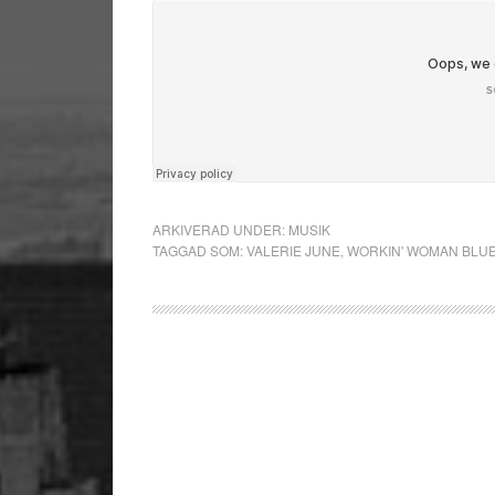
ARKIVERAD UNDER:
MUSIK
TAGGAD SOM:
VALERIE JUNE
,
WORKIN' WOMAN BLU