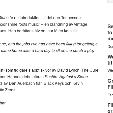
web
Blues
är en introduktion till det den Tennessee-
moonshine roots music” – en blandning av vintage
Se
ues. Hon berättar själv om hur låten kom till:
to
me
tone, and the jobs I’ve had have been fitting for getting a
Den
ved came home after a hard day to sit on the porch a play
Wa
ti
t (som tidigare släppt skivor av David Lynch, The Cure
Vär
ember. Hennes debutalbum
Pushin’ Against a Stone
Gr
ts av Dan Auerbach från Black Keys och Kevin
Fi
ic Zeros.
Far
här:
Fi
gr