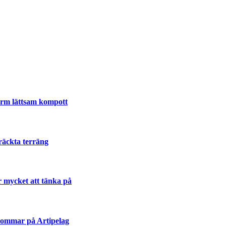
varm lättsam kompott
räckta terräng
r mycket att tänka på
sommar på Artipelag