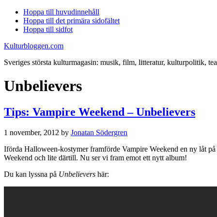
Hoppa till huvudinnehåll
Hoppa till det primära sidofältet
Hoppa till sidfot
Kulturbloggen.com
Sveriges största kulturmagasin: musik, film, litteratur, kulturpolitik, tea
Unbelievers
Tips: Vampire Weekend – Unbelievers
1 november, 2012
by
Jonatan Södergren
Iförda Halloween-kostymer framförde Vampire Weekend en ny låt på
Weekend och lite därtill. Nu ser vi fram emot ett nytt album!
Du kan lyssna på
Unbelievers
här: