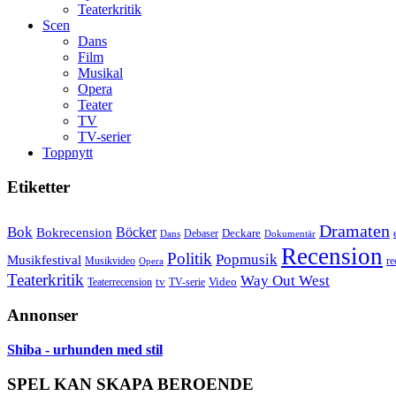
Teaterkritik
Scen
Dans
Film
Musikal
Opera
Teater
TV
TV-serier
Toppnytt
Etiketter
Dramaten
Bok
Bokrecension
Böcker
Deckare
Debaser
Dokumentär
Dans
Recension
Politik
Popmusik
Musikfestival
Musikvideo
re
Opera
Teaterkritik
Way Out West
Video
tv
Teaterrecension
TV-serie
Annonser
Shiba - urhunden med stil
SPEL KAN SKAPA BEROENDE