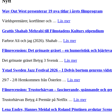
Nytt
Way Out West presenterar 19 nya titlar i årets filmprogram
om
Världspremiärer, kortfilmer och …
Läs mer
Way
Out
Grattis Shahab Mehrabi till Filmstadens Kulturs stipendium
West
presenterar
om
Farbror Ali och jag (2026). Shahab …
Läs mer
19
Grattis
nya
Shahab
Filmrecension: Det grönaste gräset – en humoristisk och hjärte
titlar
Mehrabi
i
till
om
Det grönaste gräset Betyg 3 Svensk …
Läs mer
årets
Filmstadens
Filmrecension:
filmprogram
Kulturs
Det
Ystad Sweden Jazz Festival 2026 – I Delvis bortom genrens vidst
stipendium
grönaste
gräset
om
29/7 - 2/8 Hemkommen från Österlen …
Läs mer
–
Ystad
en
Sweden
Filmrecension: Trustorhärvan – fascinerande, spännande och ge
humoristisk
Jazz
och
Festival
om
Trustorhärvan Betyg 4 Premiär på Netflix …
Läs mer
hjärtevarm
2026
Filmrecension:
lättsam
–
Trustorhärvan
Lena Endre, Hannes Meidal och Roland Pöntinen avslutar Scen
kompott
I