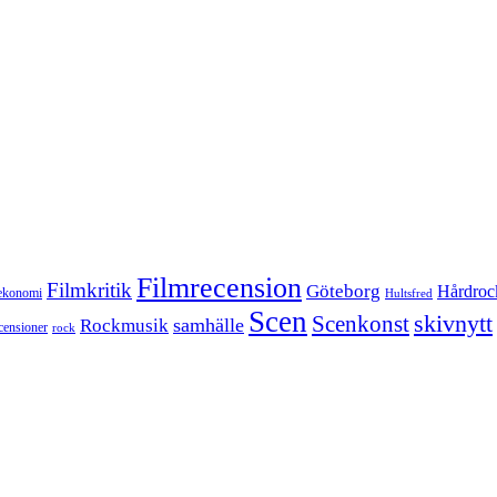
Filmrecension
Filmkritik
Göteborg
Hårdroc
ekonomi
Hultsfred
Scen
skivnytt
Scenkonst
samhälle
Rockmusik
censioner
rock