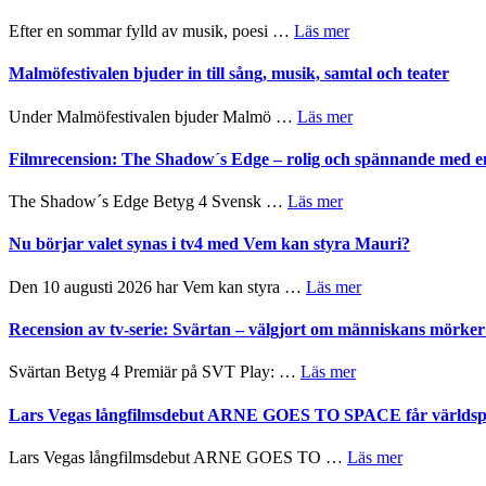
–
Delvis
fascinerande,
om
Efter en sommar fylld av musik, poesi …
Läs mer
bortom
spännande
Lena
genrens
och
Endre,
Malmöfestivalen bjuder in till sång, musik, samtal och teater
vidsträckta
ger
Hannes
terräng
mycket
Meidal
om
Under Malmöfestivalen bjuder Malmö …
Läs mer
att
och
Malmöfestivalen
tänka
Roland
bjuder
Filmrecension: The Shadow´s Edge – rolig och spännande med e
på
Pöntinen
in
avslutar
till
om
The Shadow´s Edge Betyg 4 Svensk …
Läs mer
Scensommar
sång,
Filmrecension:
på
musik,
The
Nu börjar valet synas i tv4 med Vem kan styra Mauri?
Artipelag
samtal
Shadow
och
´s
om
Den 10 augusti 2026 har Vem kan styra …
Läs mer
teater
Edge
Nu
–
börjar
Recension av tv-serie: Svärtan – välgjort om människans mörk
rolig
valet
och
synas
om
Svärtan Betyg 4 Premiär på SVT Play: …
Läs mer
spännande
i
Recension
med
tv4
av
Lars Vegas långfilmsdebut ARNE GOES TO SPACE får världspr
en
med
tv-
Jackie
Vem
serie:
Chan
om
Lars Vegas långfilmsdebut ARNE GOES TO …
Läs mer
kan
Svärtan
i
Lars
styra