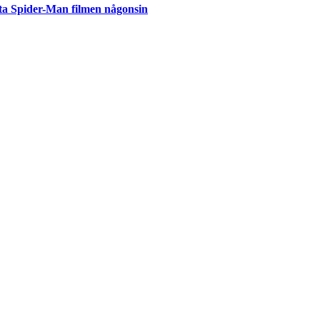
ta Spider-Man filmen någonsin
but
är