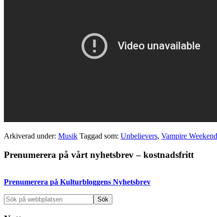
Arkiverad under:
Musik
Taggad som:
Unbelievers
,
Vampire Weeken
Primärt
Prenumerera på vårt nyhetsbrev – kostnadsfritt
sidofält
Prenumerera på Kulturbloggens Nyhetsbrev
Sök
på
webbplatsen