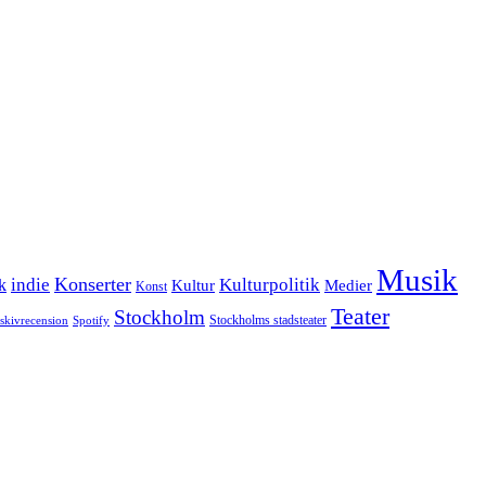
Musik
Konserter
k
indie
Kulturpolitik
Kultur
Medier
Konst
Teater
Stockholm
Stockholms stadsteater
skivrecension
Spotify