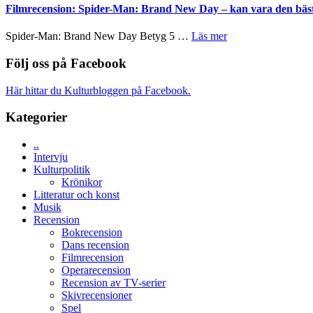
–
storform
Vegas
Filmrecension: Spider-Man: Brand New Day – kan vara den bäs
Mauri?
välgjort
långfilmsde
om
ARNE
om
Spider-Man: Brand New Day Betyg 5 …
Läs mer
människans
GOES
Filmrecension:
mörker
TO
Spider-
Följ oss på Facebook
med
SPACE
Man:
imponerande
får
Brand
unga
Här hittar du Kulturbloggen på Facebook.
världspremi
New
skådespelare
i
Day
Kategorier
Toronto
–
kan
..
vara
Intervju
den
Kulturpolitik
bästa
Krönikor
Spider-
Litteratur och konst
Man
Musik
filmen
Recension
någonsin
Bokrecension
Dans recension
Filmrecension
Operarecension
Recension av TV-serier
Skivrecensioner
Spel