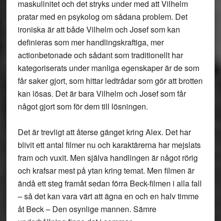
maskulinitet och det stryks under med att Vilhelm
pratar med en psykolog om sådana problem. Det
ironiska är att både Vilhelm och Josef som kan
definieras som mer handlingskraftiga, mer
actionbetonade och sådant som traditionellt har
kategoriserats under manliga egenskaper är de som
får saker gjort, som hittar ledtrådar som gör att brotten
kan lösas. Det är bara Vilhelm och Josef som får
något gjort som för dem till lösningen.
Det är trevligt att återse gänget kring Alex. Det har
blivit ett antal filmer nu och karaktärerna har mejslats
fram och vuxit. Men själva handlingen är något rörig
och krafsar mest på ytan kring temat. Men filmen är
ändå ett steg framåt sedan förra Beck-filmen i alla fall
– så det kan vara värt att ägna en och en halv timme
åt Beck – Den osynlige mannen. Sämre