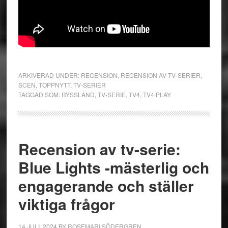
ARKIVERAD UNDER:
RECENSION
,
RECENSION AV TV-SERIER
,
SCEN
,
TOPPNYTT
,
TV-SERIER
TAGGAD SOM:
RYSSLAND
,
TV-SERIE
,
TV4
,
TV4 PLAY
Recension av tv-serie:
Blue Lights -mästerlig och
engagerande och ställer
viktiga frågor
14 JULI, 2024
BY
ROSEMARI SÖDERGREN