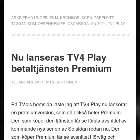
ARKIVERAD UNDER:
FILM
,
KRÖNIKOR
,
SCEN
,
TOPPNYTT
TAGGAD SOM:
OPPENHEIMER
,
OSCARSGALAN 2024
,
TV4 PLAY
Nu lanseras TV4 Play
betaltjänsten Premium
12 JANUARI, 2011
BY
REDAKTIONEN
På TV4:s hemsida läste jag att TV4 Play nu lanserar
en premiumversion, som då också heter Premium.
Den som köper den tjänsten får se första avsnittet av
kommande nya serien av Solsidan redan nu. Den
som köper Premium får se avsnittet i förväg och