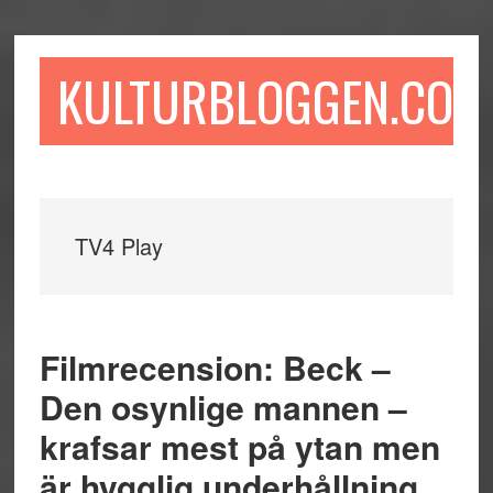
Hoppa
Hoppa
Hoppa
till
till
till
huvudinnehåll
det
sidfot
KULTURBLOGGEN.COM
primära
sidofältet
TV4 Play
Filmrecension: Beck –
Den osynlige mannen –
krafsar mest på ytan men
är hygglig underhållning