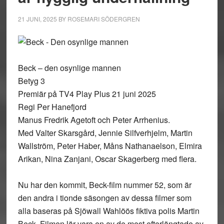
21 JUNI, 2025
BY
ROSEMARI SÖDERGREN
Beck – den osynlige mannen
Betyg 3
Premiär på TV4 Play Plus 21 juni 2025
Regi Per Hanefjord
Manus Fredrik Agetoft och Peter Arrhenius.
Med Valter Skarsgård, Jennie Silfverhjelm, Martin
Wallström, Peter Haber, Måns Nathanaelson, Elmira
Arikan, Nina Zanjani, Oscar Skagerberg med flera.
Nu har den kommit, Beck-film nummer 52, som är
den andra i tionde säsongen av dessa filmer som
alla baseras på Sjöwall Wahlöös fiktiva polis Martin
Beck. Filmen lär vara en av de mest efterlängtade av