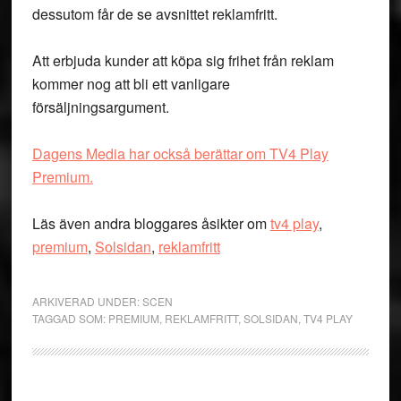
dessutom får de se avsnittet reklamfritt.
Att erbjuda kunder att köpa sig frihet från reklam
kommer nog att bli ett vanligare
försäljningsargument.
Dagens Media har också berättar om TV4 Play
Premium.
Läs även andra bloggares åsikter om
tv4 play
,
premium
,
Solsidan
,
reklamfritt
ARKIVERAD UNDER:
SCEN
TAGGAD SOM:
PREMIUM
,
REKLAMFRITT
,
SOLSIDAN
,
TV4 PLAY