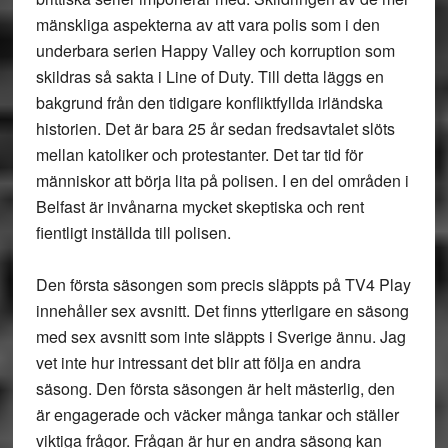
mänskliga aspekterna av att vara polis som i den
underbara serien Happy Valley och korruption som
skildras så sakta i Line of Duty. Till detta läggs en
bakgrund från den tidigare konfliktfyllda irländska
historien. Det är bara 25 år sedan fredsavtalet slöts
mellan katoliker och protestanter. Det tar tid för
människor att börja lita på polisen. I en del områden i
Belfast är invånarna mycket skeptiska och rent
fientligt inställda till polisen.
Den första säsongen som precis släppts på TV4 Play
innehåller sex avsnitt. Det finns ytterligare en säsong
med sex avsnitt som inte släppts i Sverige ännu. Jag
vet inte hur intressant det blir att följa en andra
säsong. Den första säsongen är helt mästerlig, den
är engagerade och väcker många tankar och ställer
viktiga frågor. Frågan är hur en andra säsong kan