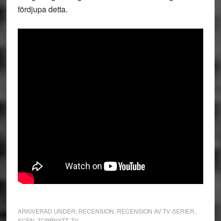
fördjupa detta.
ARKIVERAD UNDER:
RECENSION
,
RECENSION AV TV-SERIER
,
SCEN
,
TOPPNYTT
,
TV