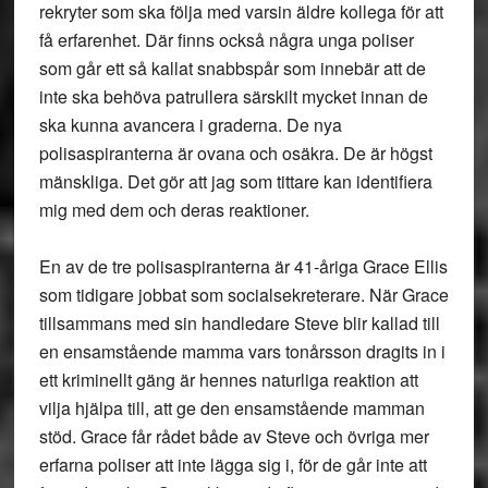
rekryter som ska följa med varsin äldre kollega för att
få erfarenhet. Där finns också några unga poliser
som går ett så kallat snabbspår som innebär att de
inte ska behöva patrullera särskilt mycket innan de
ska kunna avancera i graderna. De nya
polisaspiranterna är ovana och osäkra. De är högst
mänskliga. Det gör att jag som tittare kan identifiera
mig med dem och deras reaktioner.
En av de tre polisaspiranterna är 41-åriga Grace Ellis
som tidigare jobbat som socialsekreterare. När Grace
tillsammans med sin handledare Steve blir kallad till
en ensamstående mamma vars tonårsson dragits in i
ett kriminellt gäng är hennes naturliga reaktion att
vilja hjälpa till, att ge den ensamstående mamman
stöd. Grace får rådet både av Steve och övriga mer
erfarna poliser att inte lägga sig i, för de går inte att