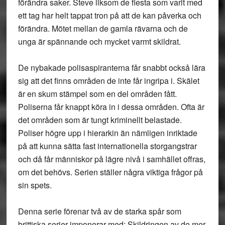
förändra saker. Steve liksom de flesta som varit med
ett tag har helt tappat tron på att de kan påverka och
förändra. Mötet mellan de gamla rävarna och de
unga är spännande och mycket varmt skildrat.
De nybakade polisaspiranterna får snabbt också lära
sig att det finns områden de inte får ingripa i. Skälet
är en skum stämpel som en del områden fått.
Poliserna får knappt köra in i dessa områden. Ofta är
det områden som är tungt kriminellt belastade.
Poliser högre upp i hierarkin än nämligen inriktade
på att kunna sätta fast internationella storgangstrar
och då får människor på lägre nivå i samhället offras,
om det behövs. Serien ställer några viktiga frågor på
sin spets.
Denna serie förenar två av de starka spår som
brittiska serier imponerar med: Skildringen av de mer