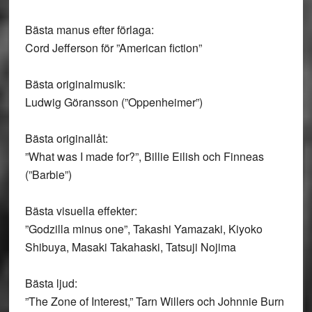
Bästa manus efter förlaga:
Cord Jefferson för ”American fiction”
Bästa originalmusik:
Ludwig Göransson (”Oppenheimer”)
Bästa originallåt:
”What was I made for?”, Billie Eilish och Finneas
(”Barbie”)
Bästa visuella effekter:
”Godzilla minus one”, Takashi Yamazaki, Kiyoko
Shibuya, Masaki Takahaski, Tatsuji Nojima
Bästa ljud:
”The Zone of Interest,” Tarn Willers och Johnnie Burn