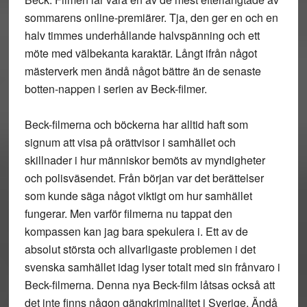
sommarens online-premiärer. Tja, den ger en och en
halv timmes underhållande halvspänning och ett
möte med välbekanta karaktär. Långt ifrån något
mästerverk men ändå något bättre än de senaste
botten-nappen i serien av Beck-filmer.
Beck-filmerna och böckerna har alltid haft som
signum att visa på orättvisor i samhället och
skillnader i hur människor bemöts av myndigheter
och polisväsendet. Från början var det berättelser
som kunde säga något viktigt om hur samhället
fungerar. Men varför filmerna nu tappat den
kompassen kan jag bara spekulera i. Ett av de
absolut största och allvarligaste problemen i det
svenska samhället idag lyser totalt med sin frånvaro i
Beck-filmerna. Denna nya Beck-film låtsas också att
det inte finns någon gängkriminalitet i Sverige. Ändå