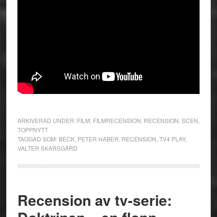
ARKIVERAD UNDER:
FILM
,
FILMRECENSION
,
RECENSION
,
SCEN
,
TOPPNYTT
TAGGAD SOM:
BECK
,
PETER HABER
,
RECENSION
,
TV4 PLAY
,
VALTER SKARSGÅRD
Recension av tv-serie: