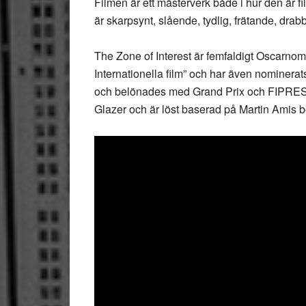
Filmen är ett mästerverk både i hur den är fil
är skarpsynt, slående, tydlig, frätande, dra
The Zone of Interest är femfaldigt Oscarnomi
Internationella film” och har även nominera
och belönades med Grand Prix och FIPRESC
Glazer och är löst baserad på Martin Ami