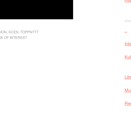
..
ION
,
SCEN
,
TOPPNYTT
NE OF INTEREST
Int
Kul
Lit
Mu
Re