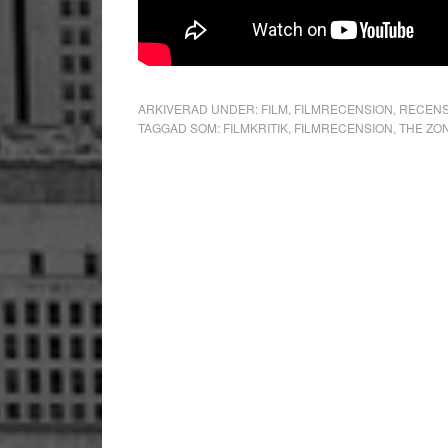
ARKIVERAD UNDER:
FILM
,
FILMRECENSION
,
RECENS
TAGGAD SOM:
FILMKRITIK
,
FILMRECENSION
,
THE ZO