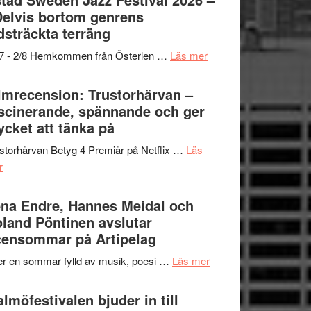
och
grönaste
Delvis bortom genrens
Dana
gräset
dsträckta terräng
Scully
–
om
/7 - 2/8 Hemkommen från Österlen …
Läs mer
en
Ystad
humoristisk
Sweden
lmrecension: Trustorhärvan –
och
Jazz
scinerande, spännande och ger
hjärtevarm
Festival
cket att tänka på
lättsam
2026
kompott
storhärvan Betyg 4 Premiär på Netflix …
Läs
–
om
r
I
Filmrecension:
Delvis
Trustorhärvan
na Endre, Hannes Meidal och
bortom
–
land Pöntinen avslutar
genrens
fascinerande,
ensommar på Artipelag
vidsträckta
spännande
terräng
om
er en sommar fylld av musik, poesi …
Läs mer
och
Lena
ger
Endre,
lmöfestivalen bjuder in till
mycket
Hannes