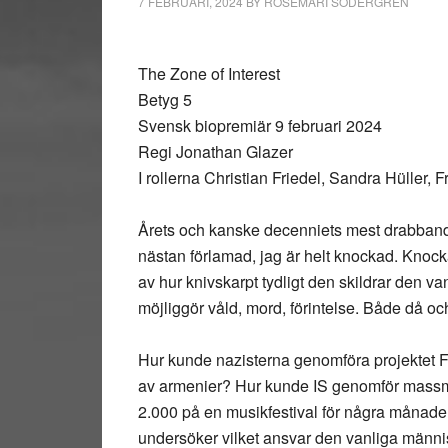
7 FEBRUARI, 2024
BY
ROSEMARI SÖDERGREN
The Zone of Interest
Betyg 5
Svensk biopremiär 9 februari 2024
Regi Jonathan Glazer
I rollerna Christian Friedel, Sandra Hüller,
Årets och kanske decenniets mest drabbande
nästan förlamad, jag är helt knockad. Knoc
av hur knivskarpt tydligt den skildrar den v
möjliggör våld, mord, förintelse. Både då 
Hur kunde nazisterna genomföra projektet F
av armenier? Hur kunde IS genomför mass
2.000 på en musikfestival för några månad
undersöker vilket ansvar den vanliga männi