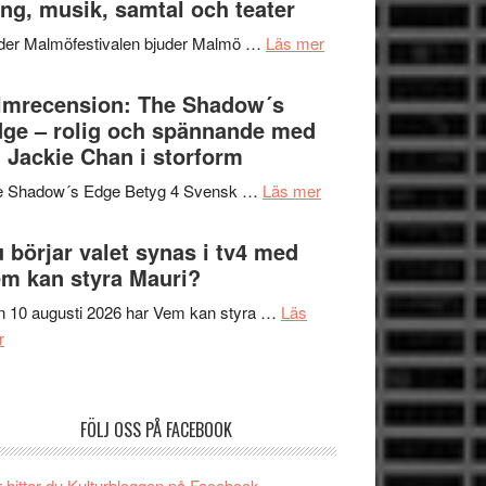
ng, musik, samtal och teater
att
Meidal
tänka
om
der Malmöfestivalen bjuder Malmö …
Läs mer
och
på
Malmöfestivalen
Roland
bjuder
lmrecension: The Shadow´s
Pöntinen
in
ge – rolig och spännande med
avslutar
till
 Jackie Chan i storform
Scensommar
sång,
på
om
e Shadow´s Edge Betyg 4 Svensk …
Läs mer
musik,
Artipelag
Filmrecension:
samtal
The
 börjar valet synas i tv4 med
och
Shadow
m kan styra Mauri?
teater
´s
 10 augusti 2026 har Vem kan styra …
Läs
Edge
om
r
–
Nu
rolig
börjar
och
valet
spännande
FÖLJ OSS PÅ FACEBOOK
synas
med
i
en
 hittar du Kulturbloggen på Facebook.