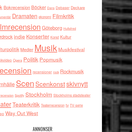
k
Böcker
Bokrecension
Deckare
Debaser
Dans
Dramaten
Filmkritik
umentär
ekonomi
ilmrecension
Göteborg
Hultsfred
indie
Konserter
rdrock
Kultur
Konst
Musik
turpolitik
Musikfestival
Medier
Politik
Popmusik
ikvideo
Opera
ecension
Rockmusik
recensioner
rock
Scen
skivnytt
Scenkonst
mhälle
Stockholm
Stockholms stadsteater
recension
Spotify
ater
Teaterkritik
tv
Teaterrecension
TV-serie
Way Out West
eo
ANNONSER