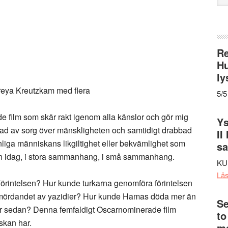
web
Re
Hu
ly
 Freya Kreutzkam med flera
5/5
 film som skär rakt igenom alla känslor och gör mig
Ys
kad av sorg över mänskligheten och samtidigt drabbad
II
anliga människans likgiltighet eller bekvämlighet som
s
och idag, i stora sammanhang, i små sammanhang.
KU
Lä
örintelsen? Hur kunde turkarna genomföra förintelsen
mördandet av yazidier? Hur kunde Hamas döda mer än
Se
er sedan? Denna femfaldigt Oscarnominerade film
to
skan har.
me