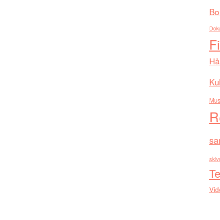
Bo
Dok
F
Hå
Kul
Mus
R
sa
skiv
Te
Vid