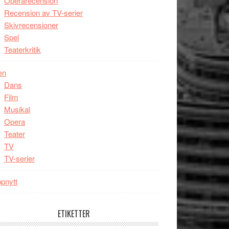
Operarecension
Recension av TV-serier
Skivrecensioner
Spel
Teaterkritik
en
Dans
Film
Musikal
Opera
Teater
TV
TV-serier
pnytt
ETIKETTER