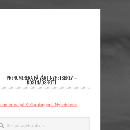
imärt
dofält
PRENUMERERA PÅ VÅRT NYHETSBREV –
KOSTNADSFRITT
numerera på Kulturbloggens Nyhetsbrev
k