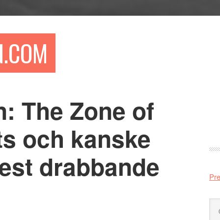
N.COM
n: The Zone of
Pr
si
ets och kanske
est drabbande
Pre
Sö
på