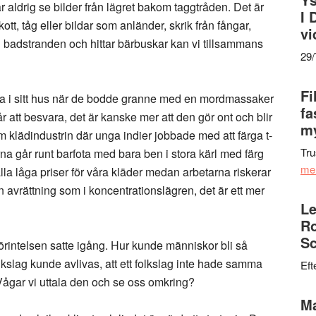
år aldrig se bilder från lägret bakom taggtråden. Det är
I 
tt, tåg eller bildar som anländer, skrik från fångar,
vi
id badstranden och hittar bärbuskar kan vi tillsammans
29
Fi
iga i sitt hus när de bodde granne med en mordmassaker
fa
r att besvara, det är kanske mer att den gör ont och blir
my
klädindustrin där unga indier jobbade med att färga t-
Tru
rna går runt barfota med bara ben i stora kärl med färg
me
ålla låga priser för våra kläder medan arbetarna riskerar
en avrättning som i koncentrationslägren, det är ett mer
Le
Ro
Sc
t förintelsen satte igång. Hur kunde människor bli så
folkslag kunde avlivas, att ett folkslag inte hade samma
Eft
Vågar vi uttala den och se oss omkring?
Ma