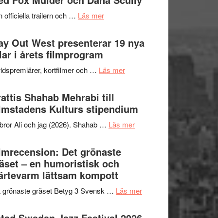
2026
kväll
om
 officiella trailern och …
Läs mer
–
Se
II
trailern
y Out West presenterar 19 nya
Internationella
för
tlar i årets filmprogram
storheter
The
och
om
ldspremiärer, kortfilmer och …
Läs mer
X-
samarbeten
Way
Files:
Out
attis Shahab Mehrabi till
I
West
lmstadens Kulturs stipendium
Want
presenterar
to
om
bror Ali och jag (2026). Shahab …
Läs mer
19
Believe
Grattis
nya
–
Shahab
lmrecension: Det grönaste
titlar
Vrach
Mehrabi
äset – en humoristisk och
i
Frankenshtey
till
ärtevarm lättsam kompott
årets
–
Filmstadens
filmprogram
med
om
 grönaste gräset Betyg 3 Svensk …
Läs mer
Kulturs
Fox
Filmrecension:
stipendium
Mulder
Det
tad Sweden Jazz Festival 2026 –