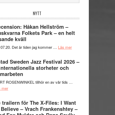
bplatsen
NYTT
cension: Håkan Hellström –
skvarna Folkets Park – en helt
sande kväll
om
 07.20. Det är tiden jag kommer …
Läs mer
Recension:
Håkan
tad Sweden Jazz Festival 2026 –
Hellström
 Internationella storheter och
–
amarbeten
Huskvarna
RT ROSENWINKEL tillhör en av vår tids …
Folkets
om
s mer
Park
Ystad
–
Sweden
 trailern för The X-Files: I Want
en
Jazz
 Believe – Vrach Frankenshtey –
helt
Festival
d Fox Mulder och Dana Scully
lysande