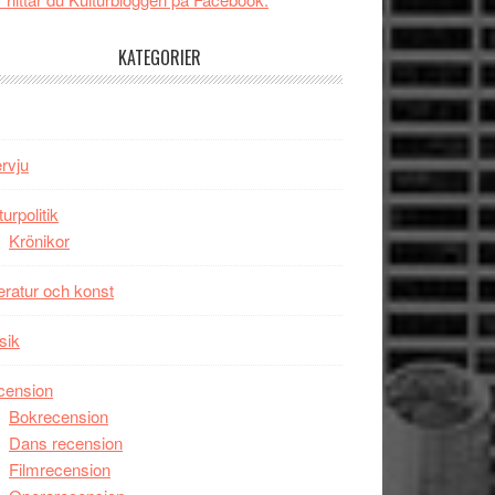
tv4
Jackie
med
Chan
KATEGORIER
Vem
i
kan
storform
styra
Mauri?
ervju
turpolitik
Krönikor
teratur och konst
sik
cension
Bokrecension
Dans recension
Filmrecension