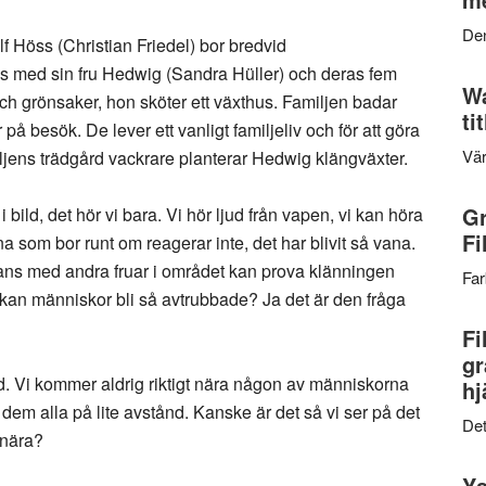
Den
Höss (Christian Friedel) bor bredvid
ns med sin fru Hedwig (Sandra Hüller) och deras fem
Wa
ch grönsaker, hon sköter ett växthus. Familjen badar
ti
å besök. De lever ett vanligt familjeliv och för att göra
Vär
ljens trädgård vackrare planterar Hedwig klängväxter.
Gr
ild, det hör vi bara. Vi hör ljud från vapen, vi kan höra
Fi
 som bor runt om reagerar inte, det har blivit så vana.
ans med andra fruar i området kan prova klänningen
Far
kan människor bli så avtrubbade? Ja det är den fråga
Fi
gr
. Vi kommer aldrig riktigt nära någon av människorna
hj
 dem alla på lite avstånd. Kanske är det så vi ser på det
Det
 nära?
Ys