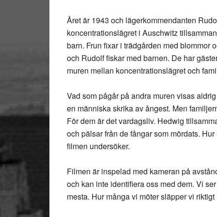
Året är 1943 och lägerkommendanten Rudolf 
koncentrationslägret i Auschwitz tillsamma
barn. Frun fixar i trädgården med blommor o
och Rudolf fiskar med barnen. De har gäster p
muren mellan koncentrationslägret och fami
Vad som pågår på andra muren visas aldrig i b
en människa skrika av ångest. Men familjerna
För dem är det vardagsliv. Hedwig tillsamm
och pälsar från de fångar som mördats. Hur 
filmen undersöker.
Filmen är inspelad med kameran på avstånd
och kan inte identifiera oss med dem. Vi ser
mesta. Hur många vi möter släpper vi riktigt