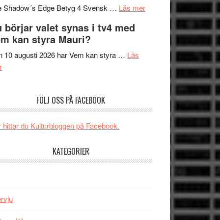
om
sång,
Scensommar
e Shadow´s Edge Betyg 4 Svensk …
Läs mer
Filmrecension:
musik,
på
 börjar valet synas i tv4 med
The
samtal
Artipelag
m kan styra Mauri?
Shadow
och
´s
teater
 10 augusti 2026 har Vem kan styra …
Läs
om
Edge
r
Nu
–
börjar
rolig
FÖLJ OSS PÅ FACEBOOK
valet
och
synas
spännande
i
med
 hittar du Kulturbloggen på Facebook.
tv4
en
med
Jackie
KATEGORIER
Vem
Chan
kan
i
styra
storform
Mauri?
ervju