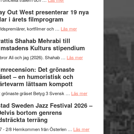
–
Se
kväll
y Out West presenterar 19 nya
II
trailern
tlar i årets filmprogram
Internationella
för
storheter
The
om
ldspremiärer, kortfilmer och …
Läs mer
och
X-
Way
attis Shahab Mehrabi till
samarbeten
Files:
Out
lmstadens Kulturs stipendium
I
West
Want
presenterar
om
bror Ali och jag (2026). Shahab …
Läs mer
to
19
Grattis
lmrecension: Det grönaste
Believe
nya
Shahab
äset – en humoristisk och
–
titlar
Mehrabi
ärtevarm lättsam kompott
Vrach
i
till
Frankenshtey
årets
Filmstadens
om
 grönaste gräset Betyg 3 Svensk …
Läs mer
–
filmprogram
Kulturs
Filmrecension:
tad Sweden Jazz Festival 2026 –
med
stipendium
Det
Delvis bortom genrens
Fox
grönaste
dsträckta terräng
Mulder
gräset
och
–
om
/7 - 2/8 Hemkommen från Österlen …
Läs mer