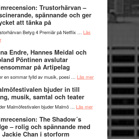
Dana
en
Ystad
lmrecension: Trustorhärvan –
Scully
humoristisk
Sweden
scinerande, spännande och ger
och
Jazz
cket att tänka på
hjärtevarm
Festival
lättsam
2026
storhärvan Betyg 4 Premiär på Netflix …
Läs
om
kompott
–
r
Filmrecension:
I
na Endre, Hannes Meidal och
Trustorhärvan
Delvis
land Pöntinen avslutar
–
bortom
ensommar på Artipelag
fascinerande,
genrens
spännande
vidsträckta
om
er en sommar fylld av musik, poesi …
Läs mer
och
terräng
Lena
lmöfestivalen bjuder in till
ger
Endre,
ng, musik, samtal och teater
mycket
Hannes
att
om
Meidal
der Malmöfestivalen bjuder Malmö …
Läs mer
tänka
Malmöfestivalen
och
lmrecension: The Shadow´s
på
bjuder
Roland
ge – rolig och spännande med
in
Pöntinen
 Jackie Chan i storform
till
avslutar