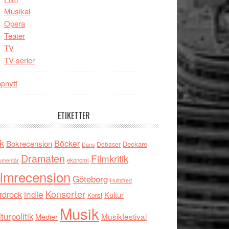
Musikal
Opera
Teater
TV
TV-serier
pnytt
ETIKETTER
k
Böcker
Bokrecension
Deckare
Debaser
Dans
Dramaten
Filmkritik
umentär
ekonomi
ilmrecension
Göteborg
Hultsfred
indie
Konserter
rdrock
Kultur
Konst
Musik
turpolitik
Musikfestival
Medier