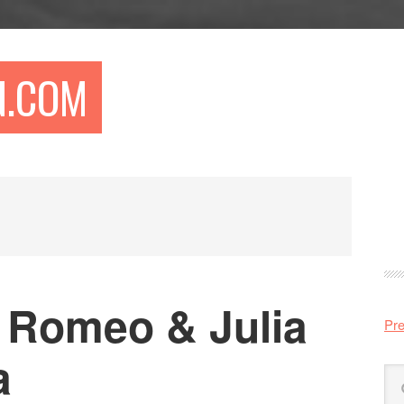
N.COM
Pr
si
 Romeo & Julia
Pre
a
Sö
på