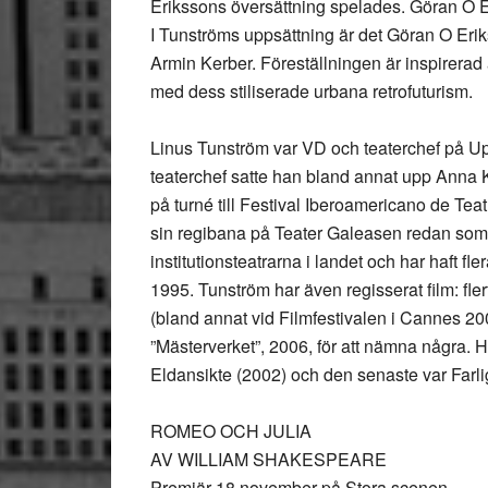
Erikssons översättning spelades. Göran O Er
I Tunströms uppsättning är det Göran O Eri
Armin Kerber. Föreställningen är inspirerad a
med dess stiliserade urbana retrofuturism.
Linus Tunström var VD och teaterchef på Up
teaterchef satte han bland annat upp Anna
på turné till Festival Iberoamericano de Te
sin regibana på Teater Galeasen redan som 
institutionsteatrarna i landet och har haft f
1995. Tunström har även regisserat film: fle
(bland annat vid Filmfestivalen i Cannes 2
”Mästerverket”, 2006, för att nämna några. 
Eldansikte (2002) och den senaste var Farli
ROMEO OCH JULIA
AV WILLIAM SHAKESPEARE
Premiär 18 november på Stora scenen