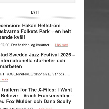
bplatsen
NYTT
cension: Håkan Hellström –
skvarna Folkets Park – en helt
sande kväll
om
 07.20. Det är tiden jag kommer …
Läs mer
Recension:
tad Sweden Jazz Festival 2026 –
Håkan
 Internationella storheter och
Hellström
amarbeten
–
Huskvarna
RT ROSENWINKEL tillhör en av vår tids …
om
Folkets
s mer
Ystad
Park
 trailern för The X-Files: I Want
Sweden
–
 Believe – Vrach Frankenshtey –
Jazz
en
d Fox Mulder och Dana Scully
Festival
helt
2026
om
lysande
 officiella trailern och …
Läs mer