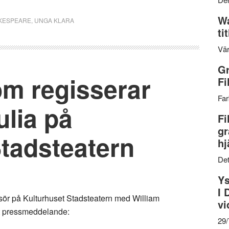
Wa
KESPEARE
,
UNGA KLARA
ti
Vär
Gr
öm regisserar
Fi
Far
lia på
Fi
gr
Stadsteatern
hj
Det
Ys
I 
ssör på Kulturhuset Stadsteatern med William
vi
t pressmeddelande:
29