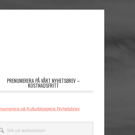
imärt
dofält
PRENUMERERA PÅ VÅRT NYHETSBREV –
KOSTNADSFRITT
numerera på Kulturbloggens Nyhetsbrev
k