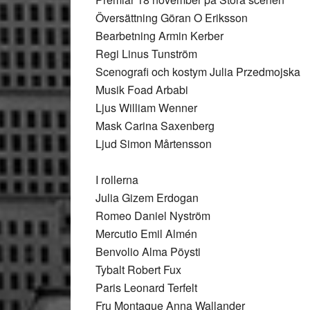
Översättning Göran O Eriksson
Bearbetning Armin Kerber
Regi Linus Tunström
Scenografi och kostym Julia Przedmojska
Musik Foad Arbabi
Ljus William Wenner
Mask Carina Saxenberg
Ljud Simon Mårtensson
I rollerna
Julia Gizem Erdogan
Romeo Daniel Nyström
Mercutio Emil Almén
Benvolio Alma Pöysti
Tybalt Robert Fux
Paris Leonard Terfelt
Fru Montague Anna Wallander