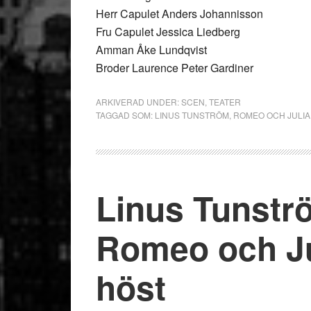
Herr Capulet Anders Johannisson
Fru Capulet Jessica Liedberg
Amman Åke Lundqvist
Broder Laurence Peter Gardiner
ARKIVERAD UNDER:
SCEN
,
TEATER
TAGGAD SOM:
LINUS TUNSTRÖM
,
ROMEO OCH JULIA
Linus Tunstr
Romeo och Ju
höst