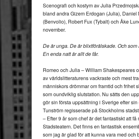
Scenografi och kostym av Julia Przedmojska
bland andra Gizem Erdogan (Julia), Daniel
(Benvolio), Robert Fux (Tybalt) och Åke Lu
november.
De är unga. De är blixtförälskade. Och som 
En enda natt är allt de får.
Romeo och Julia – William Shakespeares odöd
av världslitteraturens vackraste och mest tr
människors drömmar om framtid och frihet sl
som oundviklig slutstation. Nu sätts den up
gör sin första uppsättning i Sverige efter sin
Tunström regisserade på Stockholms stadst
– Efter 9 år som chef är det fantastiskt att få
Stadsteatern. Det finns en fantastisk ensemb
som jag är glad för att kunna vara med och b