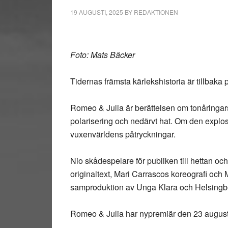
19 AUGUSTI, 2025
BY
REDAKTIONEN
Foto: Mats Bäcker
Tidernas främsta kärlekshistoria är tillbaka
Romeo & Julia är berättelsen om tonåringars k
polarisering och nedärvt hat. Om den explo
vuxenvärldens påtryckningar.
Nio skådespelare för publiken till hettan 
originaltext, Mari Carrascos koreografi och
samproduktion av Unga Klara och Helsingbor
Romeo & Julia har nypremiär den 23 augusti