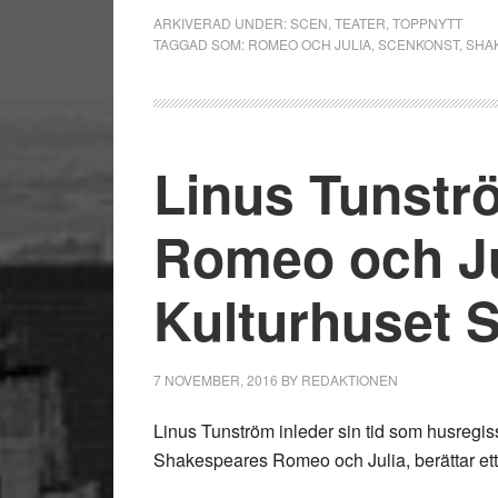
ARKIVERAD UNDER:
SCEN
,
TEATER
,
TOPPNYTT
TAGGAD SOM:
ROMEO OCH JULIA
,
SCENKONST
,
SHA
Linus Tunstr
Romeo och Ju
Kulturhuset 
7 NOVEMBER, 2016
BY
REDAKTIONEN
Linus Tunström inleder sin tid som husregi
Shakespeares Romeo och Julia, berättar et