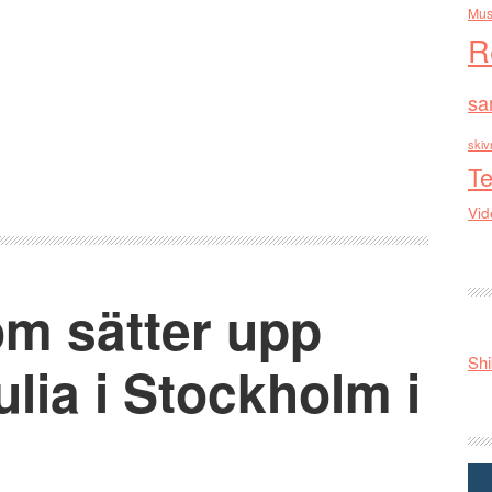
Mus
R
sa
skiv
Te
Vid
öm sätter upp
Shi
lia i Stockholm i