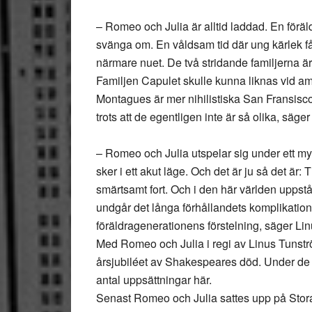
– Romeo och Julia är alltid laddad. En föräld
svänga om. En våldsam tid där ung kärlek får
närmare nuet. De två stridande familjerna ä
Familjen Capulet skulle kunna liknas vid a
Montagues är mer nihilistiska San Fransisco-l
trots att de egentligen inte är så olika, säge
– Romeo och Julia utspelar sig under ett myc
sker i ett akut läge. Och det är ju så det är:
smärtsamt fort. Och i den här världen uppstå
undgår det långa förhållandets komplikatio
föräldragenerationens förstelning, säger Li
Med Romeo och Julia i regi av Linus Tuns
årsjubiléet av Shakespeares död. Under de
antal uppsättningar här.
Senast Romeo och Julia sattes upp på Stora