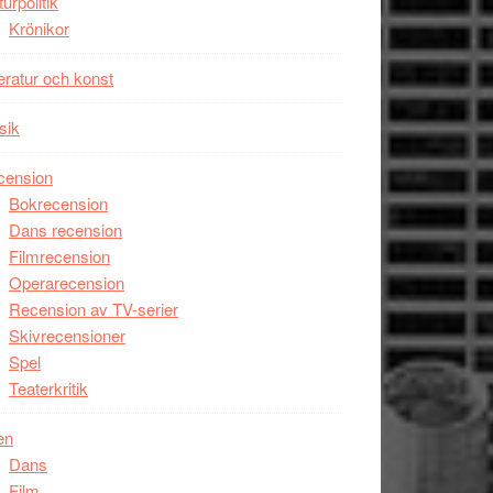
turpolitik
Krönikor
teratur och konst
sik
cension
Bokrecension
Dans recension
Filmrecension
Operarecension
Recension av TV-serier
Skivrecensioner
Spel
Teaterkritik
en
Dans
Film