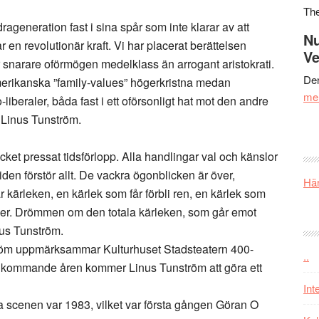
Th
rageneration fast i sina spår som inte klarar av att
Nu
 en revolutionär kraft. Vi har placerat berättelsen
Ve
r snarare oförmögen medelklass än arrogant aristokrati.
Den
merikanska ”family-values” högerkristna medan
me
iberaler, båda fast i ett oförsonligt hat mot den andre
r Linus Tunström.
ket pressat tidsförlopp. Alla handlingar val och känslor
 Tiden förstör allt. De vackra ögonblicken är över,
Här
r kärleken, en kärlek som får förbli ren, en kärlek som
ner. Drömmen om den totala kärleken, som går emot
nus Tunström.
tröm uppmärksammar Kulturhuset Stadsteatern 400-
..
 kommande åren kommer Linus Tunström att göra ett
Int
 scenen var 1983, vilket var första gången Göran O