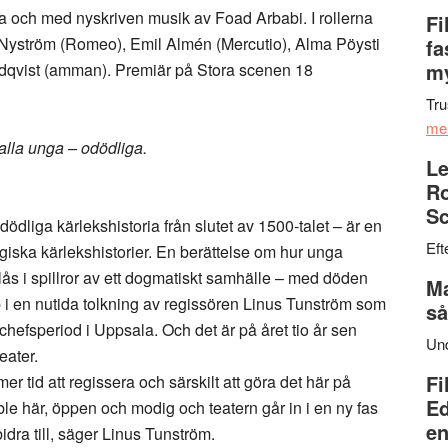
 och med nyskriven musik av Foad Arbabi. I rollerna
Fi
 Nyström (Romeo), Emil Almén (Mercutio), Alma Pöysti
fa
my
ndqvist (amman). Premiär på Stora scenen 18
Tru
me
alla unga – odödliga.
Le
Ro
Sc
liga kärlekshistoria från slutet av 1500-talet – är en
Eft
agiska kärlekshistorier. En berättelse om hur unga
ås i spillror av ett dogmatiskt samhälle – med döden
Ma
p i en nutida tolkning av regissören Linus Tunström som
så
 chefsperiod i Uppsala. Och det är på året tio år sen
Un
eater.
Fi
 mer tid att regissera och särskilt att göra det här på
Ed
le här, öppen och modig och teatern går in i en ny fas
en
idra till, säger Linus Tunström.