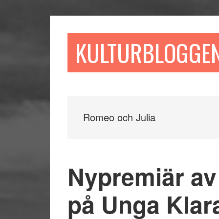
Hoppa
Hoppa
Hoppa
till
till
till
huvudinnehåll
det
sidfot
KULTURBLOGGE
primära
sidofältet
Romeo och Julia
Nypremiär av
på Unga Klar