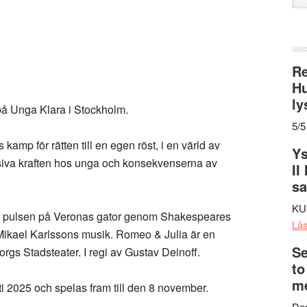
web
Re
Hu
ly
 på Unga Klara i Stockholm.
5/5
amp för rätten till en egen röst, i en värld av
Ys
siva kraften hos unga och konsekvenserna av
II
s
KU
och pulsen på Veronas gator genom Shakespeares
Lä
 Mikael Karlssons musik. Romeo & Julia är en
Se
gs Stadsteater. I regi av Gustav Deinoff.
to
me
 2025 och spelas fram till den 8 november.
Den