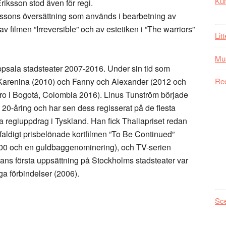
Kul
iksson stod även för regi.
kssons översättning som används i bearbetning av
v filmen ”Irreversible” och av estetiken i ”The warriors”
Lit
Mu
psala stadsteater 2007-2016. Under sin tid som
 Karenina (2010) och Fanny och Alexander (2012 och
Re
atro i Bogotá, Colombia 2016). Linus Tunström började
20-åring och har sen dess regisserat på de flesta
lera regiuppdrag i Tyskland. Han fick Thaliapriset redan
rfaldigt prisbelönade kortfilmen ”To Be Continued”
000 och en guldbaggenominering), och TV-serien
Hans första uppsättning på Stockholms stadsteater var
ga förbindelser (2006).
Sc