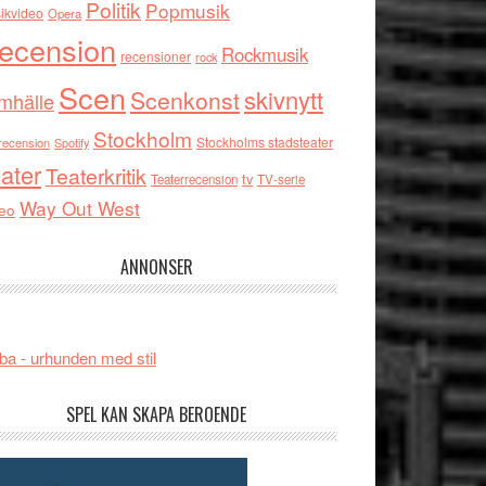
Politik
Popmusik
ikvideo
Opera
ecension
Rockmusik
recensioner
rock
Scen
skivnytt
Scenkonst
mhälle
Stockholm
Stockholms stadsteater
recension
Spotify
ater
Teaterkritik
tv
Teaterrecension
TV-serie
Way Out West
eo
ANNONSER
ba - urhunden med stil
SPEL KAN SKAPA BEROENDE