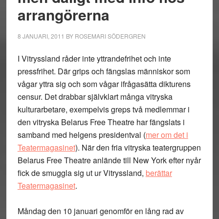
arrangörerna
8 JANUARI, 2011
BY
ROSEMARI SÖDERGREN
I Vitryssland råder inte yttrandefrihet och inte
pressfrihet. Där grips och fängslas människor som
vågar yttra sig och som vågar ifrågasätta dikturens
censur. Det drabbar självklart många vitryska
kulturarbetare, exempelvis greps två medlemmar i
den vitryska Belarus Free Theatre har fängslats i
samband med helgens presidentval (
mer om det i
Teatermagasinet
). När den fria vitryska teatergruppen
Belarus Free Theatre anlände till New York efter nyår
fick de smuggla sig ut ur Vitryssland,
berättar
Teatermagasinet
.
Måndag den 10 januari genomför en lång rad av