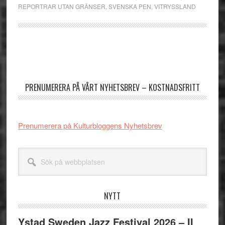
REPORTRAR UTAN GRÄNSER
,
SVENSKA PEN
,
VITRYSSLAND
Primärt
sidofält
PRENUMERERA PÅ VÅRT NYHETSBREV – KOSTNADSFRITT
Prenumerera på Kulturbloggens Nyhetsbrev
Sök
på
webbplatsen
NYTT
Ystad Sweden Jazz Festival 2026 – II