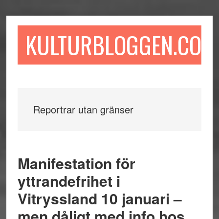
Hoppa
Hoppa
Hoppa
till
till
till
huvudinnehåll
det
sidfot
KULTURBLOGGEN.COM
primära
sidofältet
Reportrar utan gränser
Manifestation för
yttrandefrihet i
Vitryssland 10 januari –
men dåligt med info hos