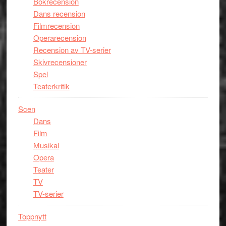
Bokrecension
Dans recension
Filmrecension
Operarecension
Recension av TV-serier
Skivrecensioner
Spel
Teaterkritik
Scen
Dans
Film
Musikal
Opera
Teater
TV
TV-serier
Toppnytt