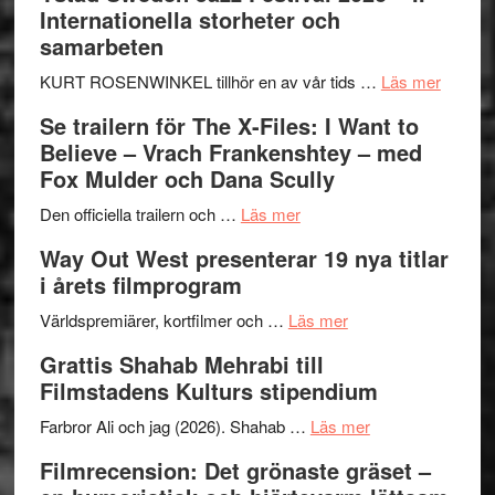
Internationella storheter och
samarbeten
om
KURT ROSENWINKEL tillhör en av vår tids …
Läs mer
Ystad
Se trailern för The X-Files: I Want to
Swede
Believe – Vrach Frankenshtey – med
Jazz
Fox Mulder och Dana Scully
Festiva
om
2026
Den officiella trailern och …
Läs mer
Se
–
Way Out West presenterar 19 nya titlar
trailern
II
i årets filmprogram
för
Internat
The
om
storhet
Världspremiärer, kortfilmer och …
Läs mer
X-
Way
och
Grattis Shahab Mehrabi till
Files:
Out
samarb
Filmstadens Kulturs stipendium
I
West
Want
presenterar
om
Farbror Ali och jag (2026). Shahab …
Läs mer
to
19
Grattis
Filmrecension: Det grönaste gräset –
Believe
nya
Shahab