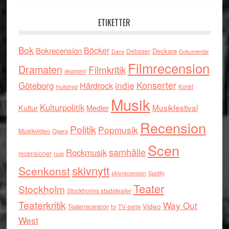
ETIKETTER
Bok
Böcker
Bokrecension
Deckare
Debaser
Dokumentär
Dans
Filmrecension
Dramaten
Filmkritik
ekonomi
indie
Konserter
Göteborg
Hårdrock
Konst
Hultsfred
Musik
Kulturpolitik
Musikfestival
Kultur
Medier
Recension
Politik
Popmusik
Musikvideo
Opera
Scen
samhälle
Rockmusik
recensioner
rock
skivnytt
Scenkonst
skivrecension
Spotify
Teater
Stockholm
Stockholms stadsteater
Teaterkritik
Way Out
tv
Video
Teaterrecension
TV-serie
West