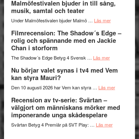
Malmöfestivalen bjuder in till sång,
terräng
Endre,
ger
musik, samtal och teater
Hannes
mycket
om
Meidal
att
Under Malmöfestivalen bjuder Malmö …
Läs mer
Malmöfestiva
och
tänka
Filmrecension: The Shadow´s Edge –
bjuder
Roland
på
rolig och spännande med en Jackie
in
Pöntinen
Chan i storform
till
avslutar
om
sång,
Scensommar
The Shadow´s Edge Betyg 4 Svensk …
Läs mer
Filmrecension
musik,
på
Nu börjar valet synas i tv4 med Vem
The
samtal
Artipelag
kan styra Mauri?
Shadow
och
´s
teater
om
Den 10 augusti 2026 har Vem kan styra …
Läs mer
Edge
Nu
Recension av tv-serie: Svärtan –
–
börjar
välgjort om människans mörker med
rolig
valet
imponerande unga skådespelare
och
synas
spännande
om
i
Svärtan Betyg 4 Premiär på SVT Play: …
Läs mer
med
Recension
tv4