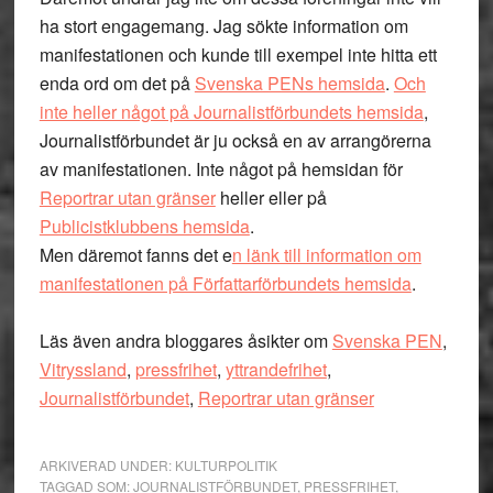
ha stort engagemang. Jag sökte information om
manifestationen och kunde till exempel inte hitta ett
enda ord om det på
Svenska PENs hemsida
.
Och
inte heller något på Journalistförbundets hemsida
,
Journalistförbundet är ju också en av arrangörerna
av manifestationen. Inte något på hemsidan för
Reportrar utan gränser
heller eller på
Publicistklubbens hemsida
.
Men däremot fanns det e
n länk till information om
manifestationen på Författarförbundets hemsida
.
Läs även andra bloggares åsikter om
Svenska PEN
,
Vitryssland
,
pressfrihet
,
yttrandefrihet
,
Journalistförbundet
,
Reportrar utan gränser
ARKIVERAD UNDER:
KULTURPOLITIK
TAGGAD SOM:
JOURNALISTFÖRBUNDET
,
PRESSFRIHET
,