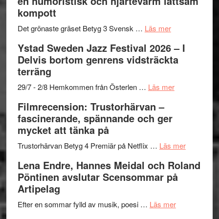
en humoristisk och hjärtevarm lättsam
–
titlar
Mehrabi
kompott
Vrach
i
till
Frankenshtey
årets
Filmstadens
om
Det grönaste gräset Betyg 3 Svensk …
Läs mer
–
filmprogram
Kulturs
Filmrecension:
Ystad Sweden Jazz Festival 2026 – I
med
stipendium
Det
Delvis bortom genrens vidsträckta
Fox
grönaste
terräng
Mulder
gräset
och
–
om
29/7 - 2/8 Hemkommen från Österlen …
Läs mer
Dana
en
Ystad
Filmrecension: Trustorhärvan –
Scully
humoristisk
Sweden
fascinerande, spännande och ger
och
Jazz
mycket att tänka på
hjärtevarm
Festival
lättsam
2026
om
Trustorhärvan Betyg 4 Premiär på Netflix …
Läs mer
kompott
–
Filmrecens
Lena Endre, Hannes Meidal och Roland
I
Trustorhä
Pöntinen avslutar Scensommar på
Delvis
–
Artipelag
bortom
fascineran
genrens
om
spännand
Efter en sommar fylld av musik, poesi …
Läs mer
vidsträckta
Lena
och