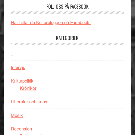
en
av
med
FÖLJ OSS PÅ FACEBOOK
Jackie
tv-
Vem
Chan
serie:
kan
i
Svärtan
styra
Här hittar du Kulturbloggen på Facebook.
storform
–
Mauri?
välgjort
KATEGORIER
om
människans
..
mörker
med
Intervju
imponerande
unga
Kulturpolitik
skådespelar
Krönikor
Litteratur och konst
Musik
Recension