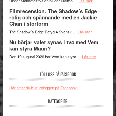
om
Meidal
att
Under Malmöfestivalen bjuder Malmö …
Läs mer
Malmöfestiva
och
tänka
Filmrecension: The Shadow´s Edge –
bjuder
Roland
på
rolig och spännande med en Jackie
in
Pöntinen
Chan i storform
till
avslutar
om
sång,
Scensommar
The Shadow´s Edge Betyg 4 Svensk …
Läs mer
Filmrecension
musik,
på
Nu börjar valet synas i tv4 med Vem
The
samtal
Artipelag
kan styra Mauri?
Shadow
och
´s
teater
om
Den 10 augusti 2026 har Vem kan styra …
Läs mer
Edge
Nu
–
börjar
FÖLJ OSS PÅ FACEBOOK
rolig
valet
och
synas
spännande
i
Här hittar du Kulturbloggen på Facebook.
med
tv4
en
med
KATEGORIER
Jackie
Vem
Chan
kan
..