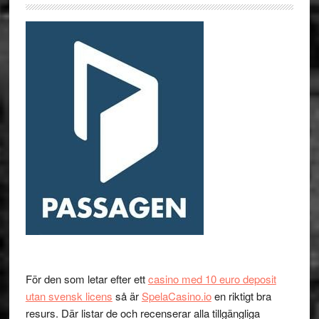
För den som letar efter ett
casino med 10 euro deposit
utan svensk licens
så är
SpelaCasino.io
en riktigt bra
resurs. Där listar de och recenserar alla tillgängliga