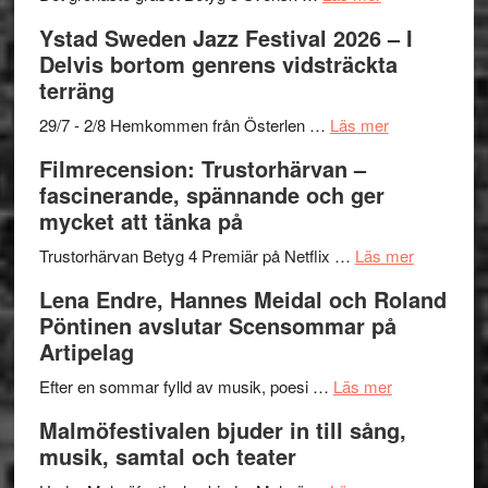
–
filmprogram
Kulturs
Filmrecension:
Ystad Sweden Jazz Festival 2026 – I
med
stipendium
Det
Delvis bortom genrens vidsträckta
Fox
grönaste
terräng
Mulder
gräset
och
–
om
29/7 - 2/8 Hemkommen från Österlen …
Läs mer
Dana
en
Ystad
Filmrecension: Trustorhärvan –
Scully
humoristisk
Sweden
fascinerande, spännande och ger
och
Jazz
mycket att tänka på
hjärtevarm
Festival
lättsam
2026
om
Trustorhärvan Betyg 4 Premiär på Netflix …
Läs mer
kompott
–
Filmrecens
Lena Endre, Hannes Meidal och Roland
I
Trustorhä
Pöntinen avslutar Scensommar på
Delvis
–
Artipelag
bortom
fascineran
genrens
om
spännand
Efter en sommar fylld av musik, poesi …
Läs mer
vidsträckta
Lena
och
Malmöfestivalen bjuder in till sång,
terräng
Endre,
ger
musik, samtal och teater
Hannes
mycket