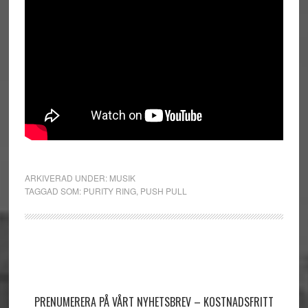
ARKIVERAD UNDER:
MUSIK
TAGGAD SOM:
PURITY RING
,
PUSH PULL
Primärt
sidofält
PRENUMERERA PÅ VÅRT NYHETSBREV – KOSTNADSFRITT