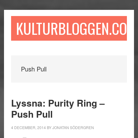
Hoppa
Hoppa
Hoppa
till
till
till
huvudinnehåll
det
sidfot
KULTURBLOGGEN.COM
primära
sidofältet
Push Pull
Lyssna: Purity Ring –
Push Pull
4 DECEMBER, 2014
BY
JONATAN SÖDERGREN