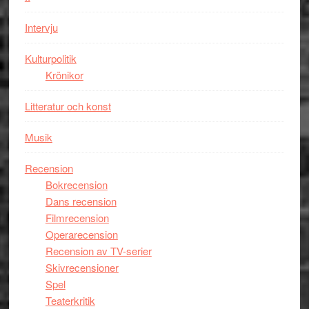
i
styra
storform
Mauri?
Intervju
Kulturpolitik
Krönikor
Litteratur och konst
Musik
Recension
Bokrecension
Dans recension
Filmrecension
Operarecension
Recension av TV-serier
Skivrecensioner
Spel
Teaterkritik