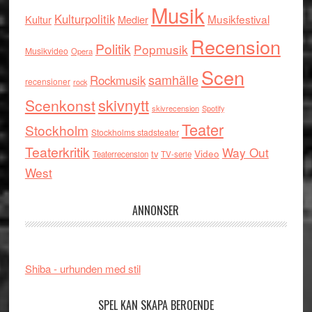
Musik
Kulturpolitik
Musikfestival
Kultur
Medier
Recension
Politik
Popmusik
Musikvideo
Opera
Scen
samhälle
Rockmusik
recensioner
rock
skivnytt
Scenkonst
skivrecension
Spotify
Teater
Stockholm
Stockholms stadsteater
Teaterkritik
Way Out
tv
Video
Teaterrecension
TV-serie
West
ANNONSER
Shiba - urhunden med stil
SPEL KAN SKAPA BEROENDE