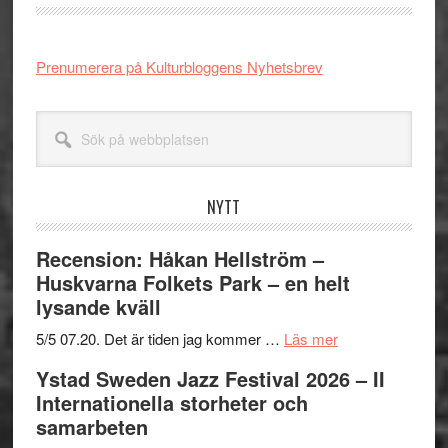
Prenumerera på Kulturbloggens Nyhetsbrev
Sök
på
webbplatsen
NYTT
Recension: Håkan Hellström –
Huskvarna Folkets Park – en helt
lysande kväll
om
5/5 07.20. Det är tiden jag kommer …
Läs mer
Recension:
Ystad Sweden Jazz Festival 2026 – II
Håkan
Internationella storheter och
Hellström
samarbeten
–