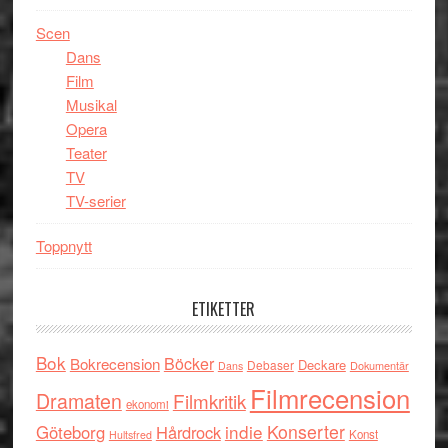
Scen
Dans
Film
Musikal
Opera
Teater
TV
TV-serier
Toppnytt
ETIKETTER
Bok
Böcker
Bokrecension
Deckare
Debaser
Dokumentär
Dans
Filmrecension
Dramaten
Filmkritik
ekonomi
indie
Konserter
Göteborg
Hårdrock
Konst
Hultsfred