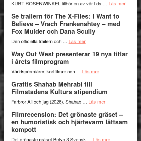
Huskvarna
om
KURT ROSENWINKEL tillhör en av vår tids …
Läs mer
Folkets
Ystad
Se trailern för The X-Files: I Want to
Park
Swede
Believe – Vrach Frankenshtey – med
–
Jazz
Fox Mulder och Dana Scully
en
Festiva
om
helt
2026
Den officiella trailern och …
Läs mer
Se
lysande
–
Way Out West presenterar 19 nya titlar
trailern
kväll
II
i årets filmprogram
för
Internat
The
om
storhet
Världspremiärer, kortfilmer och …
Läs mer
X-
Way
och
Grattis Shahab Mehrabi till
Files:
Out
samarb
Filmstadens Kulturs stipendium
I
West
Want
presenterar
om
Farbror Ali och jag (2026). Shahab …
Läs mer
to
19
Grattis
Filmrecension: Det grönaste gräset –
Believe
nya
Shahab
en humoristisk och hjärtevarm lättsam
–
titlar
Mehrabi
kompott
Vrach
i
till
Frankenshtey
årets
Filmstadens
om
Det grönaste gräset Betyg 3 Svensk …
Läs mer