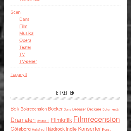
Scen
Dans
Film
Musikal
Opera
Teater
TV
TV-serier
Toppnytt
ETIKETTER
Bok
Böcker
Bokrecension
Deckare
Debaser
Dokumentär
Dans
Filmrecension
Dramaten
Filmkritik
ekonomi
indie
Konserter
Göteborg
Hårdrock
Konst
Hultsfred