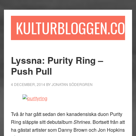
Hoppa
Hoppa
Hoppa
till
till
till
huvudinnehåll
det
sidfot
KULTURBLOGGEN.COM
primära
sidofältet
Lyssna: Purity Ring –
Push Pull
4 DECEMBER, 2014
BY
JONATAN SÖDERGREN
Två år har gått sedan den kanadensiska duon Purity
Ring släppte sitt debutalbum
Shrines
. Bortsett från att
ha gästat artister som Danny Brown och Jon Hopkins