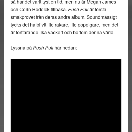
så har det varit tyst en tid, men nu är Megan James
och Corin Roddick tillbaka.
Push Pull
är första
smakprovet från deras andra album. Soundmässigt
tycks det ha blivit lite rakare, lite poppigare, men det
är fortfarande lika vackert och bortom denna värld.
Lyssna på
Push Pull
här nedan: