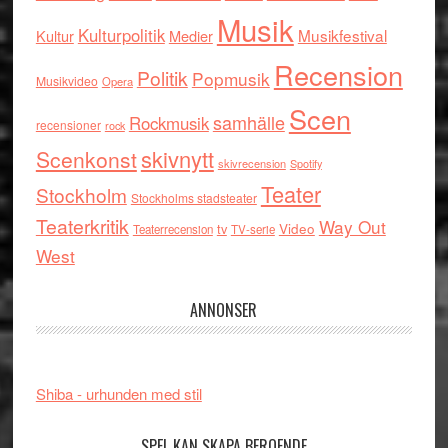
Musik
Kulturpolitik
Musikfestival
Kultur
Medier
Recension
Politik
Popmusik
Musikvideo
Opera
Scen
samhälle
Rockmusik
recensioner
rock
skivnytt
Scenkonst
skivrecension
Spotify
Teater
Stockholm
Stockholms stadsteater
Teaterkritik
Way Out
tv
Video
Teaterrecension
TV-serie
West
ANNONSER
Shiba - urhunden med stil
SPEL KAN SKAPA BEROENDE