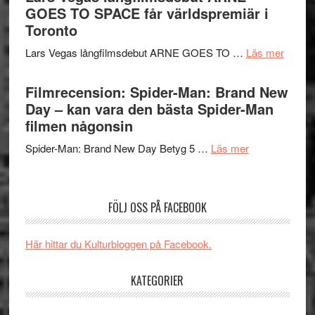
Chan
tv-
GOES TO SPACE får världspremiär i
kan
i
serie:
Toronto
styra
storform
Svärtan
Mauri?
om
Lars Vegas långfilmsdebut ARNE GOES TO …
Läs mer
–
Lars
välgjort
Vegas
Filmrecension: Spider-Man: Brand New
om
långfi
Day – kan vara den bästa Spider-Man
människans
ARNE
filmen någonsin
mörker
GOES
med
om
Spider-Man: Brand New Day Betyg 5 …
Läs mer
TO
imponerande
Filmrecension
SPAC
unga
Spider-
får
skådespelar
Man:
världs
FÖLJ OSS PÅ FACEBOOK
Brand
i
New
Toront
Här hittar du Kulturbloggen på Facebook.
Day
–
KATEGORIER
kan
vara