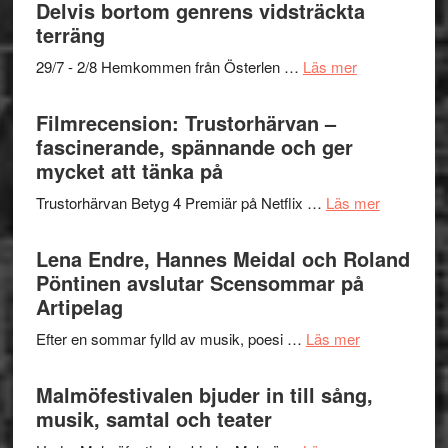
grönaste
Delvis bortom genrens vidsträckta
gräset
terräng
–
om
29/7 - 2/8 Hemkommen från Österlen …
Läs mer
en
Ystad
humoristisk
Sweden
Filmrecension: Trustorhärvan –
och
Jazz
fascinerande, spännande och ger
hjärtevarm
Festival
mycket att tänka på
lättsam
2026
kompott
om
Trustorhärvan Betyg 4 Premiär på Netflix …
Läs mer
–
Filmrecens
I
Trustorhä
Lena Endre, Hannes Meidal och Roland
Delvis
–
Pöntinen avslutar Scensommar på
bortom
fascineran
Artipelag
genrens
spännand
vidsträckta
om
Efter en sommar fylld av musik, poesi …
Läs mer
och
terräng
Lena
ger
Endre,
Malmöfestivalen bjuder in till sång,
mycket
Hannes
musik, samtal och teater
att
Meidal
tänka