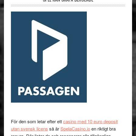
För den som letar efter ett
casino med 10 euro deposit
utan svensk licens
så är
SpelaCasino.io
en riktigt bra
resurs. Där listar de och recenserar alla tillgängliga