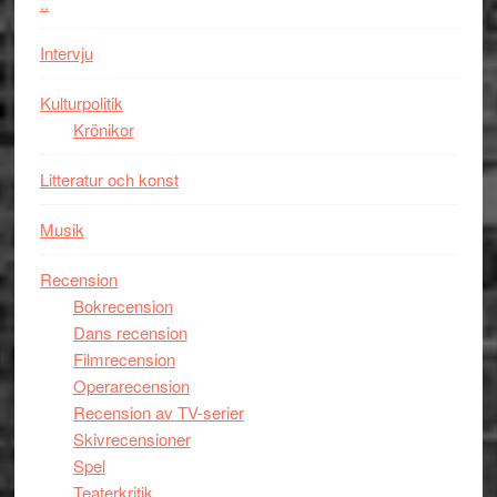
den
..
bästa
Intervju
Spider-
Man
Kulturpolitik
filmen
Krönikor
någonsin
Litteratur och konst
Musik
Recension
Bokrecension
Dans recension
Filmrecension
Operarecension
Recension av TV-serier
Skivrecensioner
Spel
Teaterkritik