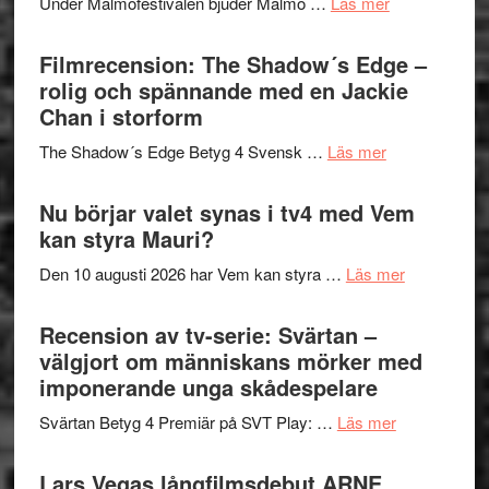
om
Under Malmöfestivalen bjuder Malmö …
Läs mer
och
på
Malmöfestiva
Roland
bjuder
Filmrecension: The Shadow´s Edge –
Pöntinen
in
rolig och spännande med en Jackie
avslutar
till
Chan i storform
Scensommar
sång,
på
om
The Shadow´s Edge Betyg 4 Svensk …
Läs mer
musik,
Artipelag
Filmrecension
samtal
The
Nu börjar valet synas i tv4 med Vem
och
Shadow
kan styra Mauri?
teater
´s
om
Den 10 augusti 2026 har Vem kan styra …
Läs mer
Edge
Nu
–
börjar
Recension av tv-serie: Svärtan –
rolig
valet
välgjort om människans mörker med
och
synas
imponerande unga skådespelare
spännande
i
med
om
Svärtan Betyg 4 Premiär på SVT Play: …
Läs mer
tv4
en
Recension
med
Jackie
av
Lars Vegas långfilmsdebut ARNE
Vem