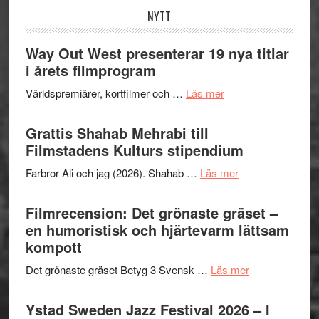
NYTT
Way Out West presenterar 19 nya titlar
i årets filmprogram
om
Världspremiärer, kortfilmer och …
Läs mer
Way
Out
Grattis Shahab Mehrabi till
West
Filmstadens Kulturs stipendium
presenterar
om
Farbror Ali och jag (2026). Shahab …
Läs mer
19
Grattis
nya
Shahab
Filmrecension: Det grönaste gräset –
titlar
Mehrabi
en humoristisk och hjärtevarm lättsam
i
till
kompott
årets
Filmstadens
filmprogram
om
Det grönaste gräset Betyg 3 Svensk …
Läs mer
Kulturs
Filmrecension:
stipendium
Det
Ystad Sweden Jazz Festival 2026 – I