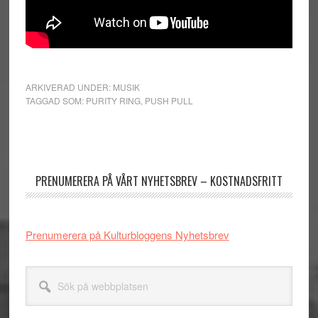
ARKIVERAD UNDER:
MUSIK
TAGGAD SOM:
PURITY RING
,
PUSH PULL
Primärt
sidofält
PRENUMERERA PÅ VÅRT NYHETSBREV – KOSTNADSFRITT
Prenumerera på Kulturbloggens Nyhetsbrev
Sök
på
webbplatsen