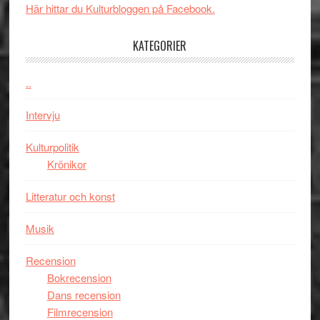
i
Svärtan
styra
Här hittar du Kulturbloggen på Facebook.
storform
–
Mauri?
välgjort
KATEGORIER
om
människans
..
mörker
med
Intervju
imponerande
unga
Kulturpolitik
skådespelar
Krönikor
Litteratur och konst
Musik
Recension
Bokrecension
Dans recension
Filmrecension