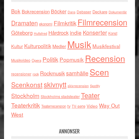
Bok
Böcker
Bokrecension
Deckare
Debaser
Dokumentär
Dans
Filmrecension
Dramaten
Filmkritik
ekonomi
indie
Konserter
Göteborg
Hårdrock
Konst
Hultsfred
Musik
Kulturpolitik
Musikfestival
Kultur
Medier
Recension
Politik
Popmusik
Musikvideo
Opera
Scen
samhälle
Rockmusik
recensioner
rock
skivnytt
Scenkonst
skivrecension
Spotify
Teater
Stockholm
Stockholms stadsteater
Teaterkritik
Way Out
tv
Video
Teaterrecension
TV-serie
West
ANNONSER