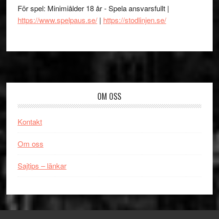
För spel: Minimiålder 18 år - Spela ansvarsfullt |
https://www.spelpaus.se/
|
https://stodlinjen.se/
Footer
OM OSS
Kontakt
Om oss
Sajtips – länkar