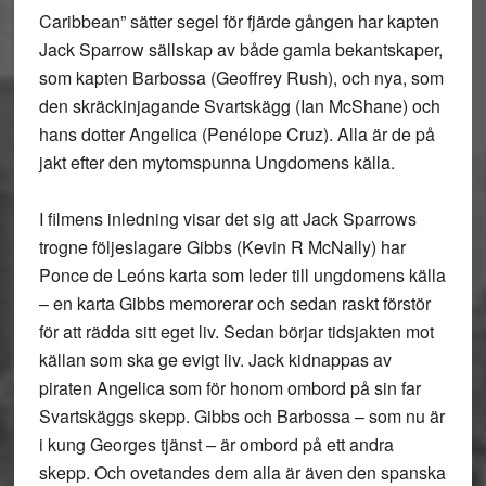
Caribbean” sätter segel för fjärde gången har kapten
Jack Sparrow sällskap av både gamla bekantskaper,
som kapten Barbossa (Geoffrey Rush), och nya, som
den skräckinjagande Svartskägg (Ian McShane) och
hans dotter Angelica (Penélope Cruz). Alla är de på
jakt efter den mytomspunna Ungdomens källa.
I filmens inledning visar det sig att Jack Sparrows
trogne följeslagare Gibbs (Kevin R McNally) har
Ponce de Leóns karta som leder till ungdomens källa
– en karta Gibbs memorerar och sedan raskt förstör
för att rädda sitt eget liv. Sedan börjar tidsjakten mot
källan som ska ge evigt liv. Jack kidnappas av
piraten Angelica som för honom ombord på sin far
Svartskäggs skepp. Gibbs och Barbossa – som nu är
i kung Georges tjänst – är ombord på ett andra
skepp. Och ovetandes dem alla är även den spanska