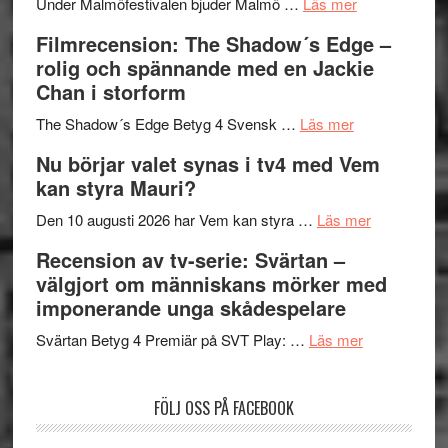
om
Meidal
att
Under Malmöfestivalen bjuder Malmö …
Läs mer
Malmöfestiva
och
tänka
Filmrecension: The Shadow´s Edge –
bjuder
Roland
på
rolig och spännande med en Jackie
in
Pöntinen
Chan i storform
till
avslutar
om
sång,
Scensommar
The Shadow´s Edge Betyg 4 Svensk …
Läs mer
Filmrecension
musik,
på
Nu börjar valet synas i tv4 med Vem
The
samtal
Artipelag
kan styra Mauri?
Shadow
och
´s
teater
om
Den 10 augusti 2026 har Vem kan styra …
Läs mer
Edge
Nu
Recension av tv-serie: Svärtan –
–
börjar
välgjort om människans mörker med
rolig
valet
imponerande unga skådespelare
och
synas
spännande
om
i
Svärtan Betyg 4 Premiär på SVT Play: …
Läs mer
med
Recension
tv4
en
av
med
FÖLJ OSS PÅ FACEBOOK
Jackie
tv-
Vem
Chan
serie:
kan