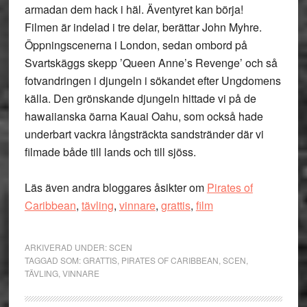
armadan dem hack i häl. Äventyret kan börja!
Filmen är indelad i tre delar, berättar John Myhre.
Öppningscenerna i London, sedan ombord på
Svartskäggs skepp ’Queen Anne’s Revenge’ och så
fotvandringen i djungeln i sökandet efter Ungdomens
källa. Den grönskande djungeln hittade vi på de
hawaiianska öarna Kauai Oahu, som också hade
underbart vackra långsträckta sandstränder där vi
filmade både till lands och till sjöss.
Läs även andra bloggares åsikter om
Pirates of
Caribbean
,
tävling
,
vinnare
,
grattis
,
film
ARKIVERAD UNDER:
SCEN
TAGGAD SOM:
GRATTIS
,
PIRATES OF CARIBBEAN
,
SCEN
,
TÄVLING
,
VINNARE