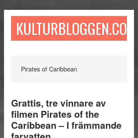
Hoppa
Hoppa
Hoppa
till
till
till
huvudinnehåll
det
sidfot
KULTURBLOGGEN.COM
primära
sidofältet
Pirates of Caribbean
Grattis, tre vinnare av
filmen Pirates of the
Caribbean – I främmande
farvatten