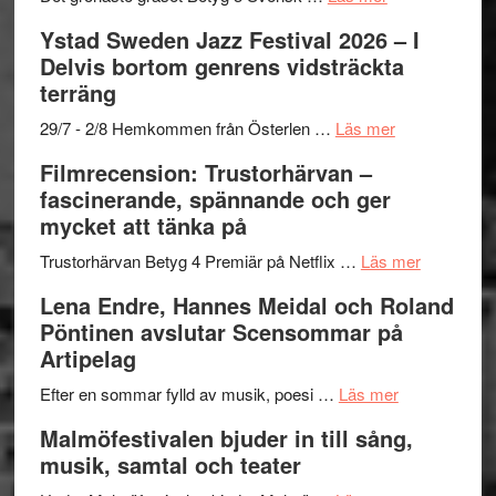
–
filmprogram
Kulturs
Filmrecension:
Ystad Sweden Jazz Festival 2026 – I
med
stipendium
Det
Delvis bortom genrens vidsträckta
Fox
grönaste
terräng
Mulder
gräset
och
–
om
29/7 - 2/8 Hemkommen från Österlen …
Läs mer
Dana
en
Ystad
Filmrecension: Trustorhärvan –
Scully
humoristisk
Sweden
fascinerande, spännande och ger
och
Jazz
mycket att tänka på
hjärtevarm
Festival
lättsam
2026
om
Trustorhärvan Betyg 4 Premiär på Netflix …
Läs mer
kompott
–
Filmrecens
Lena Endre, Hannes Meidal och Roland
I
Trustorhä
Pöntinen avslutar Scensommar på
Delvis
–
Artipelag
bortom
fascineran
genrens
om
spännand
Efter en sommar fylld av musik, poesi …
Läs mer
vidsträckta
Lena
och
Malmöfestivalen bjuder in till sång,
terräng
Endre,
ger
musik, samtal och teater
Hannes
mycket