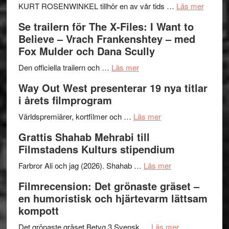
om
KURT ROSENWINKEL tillhör en av vår tids …
Läs mer
Ystad
Se trailern för The X-Files: I Want to
Swede
Believe – Vrach Frankenshtey – med
Jazz
Fox Mulder och Dana Scully
Festiva
om
2026
Den officiella trailern och …
Läs mer
Se
–
Way Out West presenterar 19 nya titlar
trailern
II
i årets filmprogram
för
Internat
The
om
storhet
Världspremiärer, kortfilmer och …
Läs mer
X-
Way
och
Grattis Shahab Mehrabi till
Files:
Out
samarb
Filmstadens Kulturs stipendium
I
West
Want
presenterar
om
Farbror Ali och jag (2026). Shahab …
Läs mer
to
19
Grattis
Filmrecension: Det grönaste gräset –
Believe
nya
Shahab
en humoristisk och hjärtevarm lättsam
–
titlar
Mehrabi
kompott
Vrach
i
till
Frankenshtey
årets
Filmstadens
om
Det grönaste gräset Betyg 3 Svensk …
Läs mer