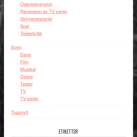
Operarecension
Recension av TV-serier
Skivrecensioner
Spel
Teaterkritik
Scen
Dans
Film
Musikal
Opera
Teater
TV
TV-serier
Toppnytt
ETIKETTER