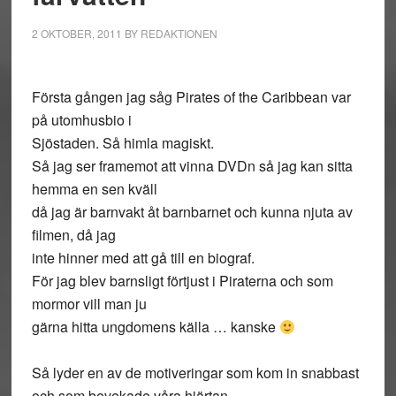
2 OKTOBER, 2011
BY
REDAKTIONEN
Första gången jag såg Pirates of the Caribbean var
på utomhusbio i
Sjöstaden. Så himla magiskt.
Så jag ser framemot att vinna DVDn så jag kan sitta
hemma en sen kväll
då jag är barnvakt åt barnbarnet och kunna njuta av
filmen, då jag
inte hinner med att gå till en biograf.
För jag blev barnsligt förtjust i Piraterna och som
mormor vill man ju
gärna hitta ungdomens källa … kanske
Så lyder en av de motiveringar som kom in snabbast
och som bevekade våra hjärtan.