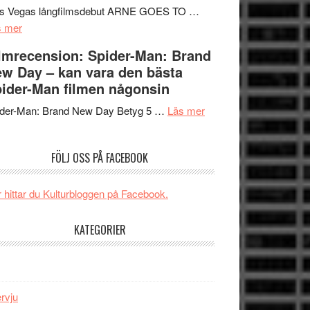
Mauri?
Svärtan
rs Vegas långfilmsdebut ARNE GOES TO …
om
–
s mer
Lars
välgjort
lmrecension: Spider-Man: Brand
Vegas
om
w Day – kan vara den bästa
långfilmsdebut
människans
ider-Man filmen någonsin
ARNE
mörker
GOES
om
med
ider-Man: Brand New Day Betyg 5 …
Läs mer
TO
Filmrecension:
imponerande
SPACE
Spider-
unga
FÖLJ OSS PÅ FACEBOOK
får
Man:
skådespelare
världspremiär
Brand
i
New
 hittar du Kulturbloggen på Facebook.
Toronto
Day
–
KATEGORIER
kan
vara
den
bästa
ervju
Spider-