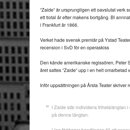
”Zaide” är ursprungligen ett oavslutat verk
ett tiotal år efter makens bortgång. Bl annna
i Frankfurt år 1866.
Verket hade svensk premiär på Ystad Teater
recension i SvD för en operaskiss
Den kände amerikanske regissören, Peter Se
året sattes ”Zaide” upp i en helt omarbetad
Inför uppsättningen på Årsta Teater skriver 
I Zaide står individens frihetslängtan i 
på denna längtan.
”Jag förlägger handlingen till ett anon