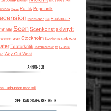
Politik
Popmusik
ikvideo
Opera
ecension
Rockmusik
recensioner
rock
Scen
skivnytt
Scenkonst
mhälle
Stockholm
Stockholms stadsteater
recension
Spotify
ater
Teaterkritik
tv
Teaterrecension
TV-serie
Way Out West
eo
ANNONSER
ba - urhunden med stil
SPEL KAN SKAPA BEROENDE