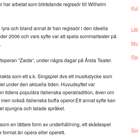
 har arbetat som biträdande regissör till Wilhelm
Kul
lyra och bland annat är han regissör i den ideella
Lit
er 2006 och vars syfte var att spela sommarteater på
Mu
.
Re
rtoperan ”Zaide”, under några dagar på Årsta Teater.
trakta som ett s.k. Singspiel dvs ett musikstycke som
t under den aktuella tiden. Huvudsyftet var
den tidens populära italienska operatradition, även om
 men också italienska buffa operor.Ett annat syfte kan
 det sjungna och talade språket.
a som en lättare form av underhållning, ett skådespel
Sc
 format än opera eller operett.