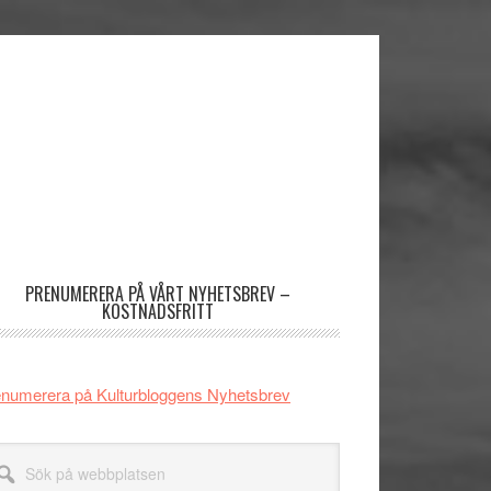
imärt
dofält
PRENUMERERA PÅ VÅRT NYHETSBREV –
KOSTNADSFRITT
numerera på Kulturbloggens Nyhetsbrev
k