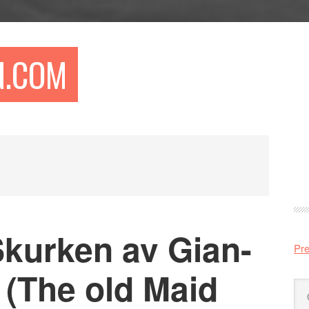
N.COM
Pr
si
kurken av Gian-
Pre
 (The old Maid
Sö
på