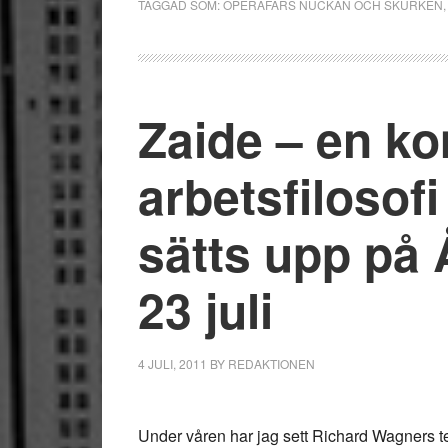
TAGGAD SOM:
OPERAFARS NUCKAN OCH SKURKEN
Zaide – en k
arbetsfilosofi
sätts upp på 
23 juli
4 JULI, 2011
BY
REDAKTIONEN
Under våren har jag sett Richard Wagners t