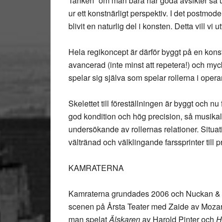
Tanken “om man bara har goda avsikter så up
ur ett konstnärligt perspektiv. I det postmo
blivit en naturlig del i konsten. Detta vill vi u
Hela regikoncept är därför byggt på en konstnä
avancerad (inte minst att repetera!) och myc
spelar sig själva som spelar rollerna i opera
Skelettet till föreställningen är byggt och nu
god kondition och hög precision, så musikal
undersökande av rollernas relationer. Situat
vältränad och välklingande farssprinter till p
KAMRATERNA
Kamraterna grundades 2006 och Nuckan & S
scenen på Årsta Teater med Zaide av Mozart 
man spelat
Älskaren
av Harold Pinter och
H