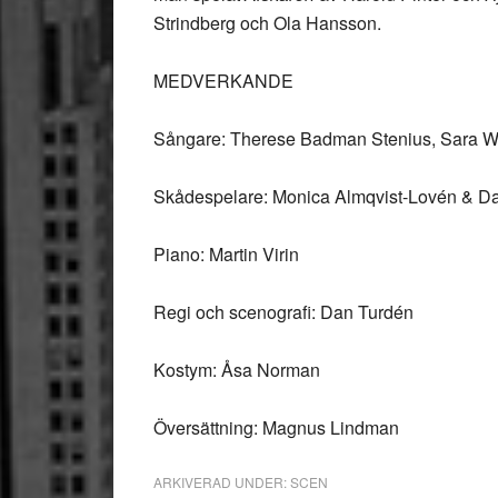
Strindberg och Ola Hansson.
MEDVERKANDE
Sångare: Therese Badman Stenius, Sara Wid
Skådespelare: Monica Almqvist-Lovén & D
Piano: Martin Virin
Regi och scenografi: Dan Turdén
Kostym: Åsa Norman
Översättning: Magnus Lindman
ARKIVERAD UNDER:
SCEN