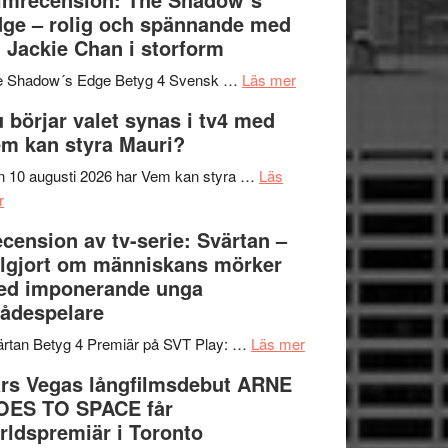
på
bjuder
Roland
ge – rolig och spännande med
in
Pöntinen
 Jackie Chan i storform
till
avslutar
om
sång,
Scensommar
e Shadow´s Edge Betyg 4 Svensk …
Läs mer
Filmrecension:
musik,
på
 börjar valet synas i tv4 med
The
samtal
Artipelag
m kan styra Mauri?
Shadow
och
´s
teater
 10 augusti 2026 har Vem kan styra …
Läs
om
Edge
r
Nu
–
cension av tv-serie: Svärtan –
börjar
rolig
lgjort om människans mörker
valet
och
ed imponerande unga
synas
spännande
ådespelare
i
med
tv4
en
om
rtan Betyg 4 Premiär på SVT Play: …
Läs mer
med
Jackie
Recension
rs Vegas långfilmsdebut ARNE
Vem
Chan
av
OES TO SPACE får
kan
i
tv-
rldspremiär i Toronto
styra
storform
serie: