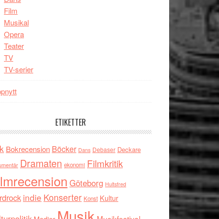
Film
Musikal
Opera
Teater
TV
TV-serier
pnytt
ETIKETTER
k
Böcker
Bokrecension
Deckare
Debaser
Dans
Dramaten
Filmkritik
umentär
ekonomi
ilmrecension
Göteborg
Hultsfred
indie
Konserter
rdrock
Kultur
Konst
Musik
turpolitik
Musikfestival
Medier