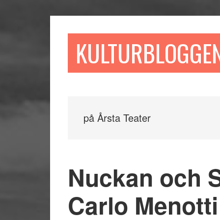
Hoppa
Hoppa
Hoppa
till
till
till
huvudinnehåll
det
sidfot
KULTURBLOGGE
primära
sidofältet
på Årsta Teater
Nuckan och S
Carlo Menotti