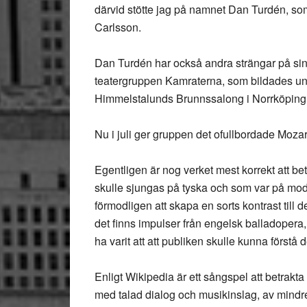
därvid stötte jag på namnet Dan Turdén, som
Carlsson.
Dan Turdén har också andra strängar på sin 
teatergruppen Kamraterna, som bildades und
Himmelstalunds Brunnssalong i Norrköping
Nu i juli ger gruppen det ofullbordade Moza
Egentligen är nog verket mest korrekt att be
skulle sjungas på tyska och som var på mode
förmodligen att skapa en sorts kontrast till 
det finns impulser från engelsk balladopera,
ha varit att att publiken skulle kunna förstå
Enligt Wikipedia är ett sångspel att betrakt
med talad dialog och musikinslag, av mindre