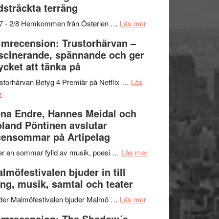
dsträckta terräng
gräset
–
om
/7 - 2/8 Hemkommen från Österlen …
Läs mer
en
Ystad
lmrecension: Trustorhärvan –
humoristisk
Sweden
scinerande, spännande och ger
och
Jazz
cket att tänka på
hjärtevarm
Festival
lättsam
2026
storhärvan Betyg 4 Premiär på Netflix …
Läs
om
kompott
–
r
Filmrecension:
I
na Endre, Hannes Meidal och
Trustorhärvan
Delvis
land Pöntinen avslutar
–
bortom
ensommar på Artipelag
fascinerande,
genrens
spännande
vidsträckta
om
er en sommar fylld av musik, poesi …
Läs mer
och
terräng
Lena
lmöfestivalen bjuder in till
ger
Endre,
ng, musik, samtal och teater
mycket
Hannes
att
om
Meidal
der Malmöfestivalen bjuder Malmö …
Läs mer
tänka
Malmöfestivalen
och
lmrecension: The Shadow´s