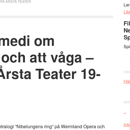
,
PÅ ÅRSTA TEATER
La
Lä
Fi
Ne
omedi om
Sp
Sp
 och att våga –
Årsta Teater 19-
Här
..
Int
etralogi ”Nibelungens ring” på Wermland Opera och