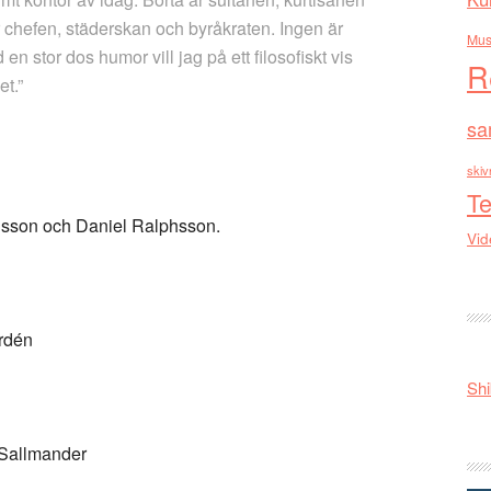
år chefen, städerskan och byråkraten. Ingen är
Mus
en stor dos humor vill jag på ett filosofiskt vis
R
et.”
sa
skiv
Te
ilsson och Daniel Ralphsson.
Vid
urdén
Shi
 Sallmander