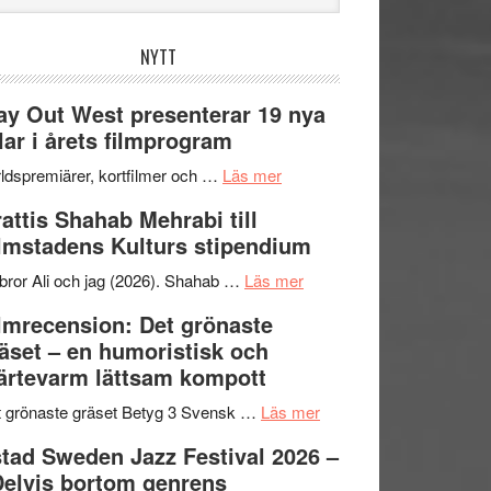
bplatsen
NYTT
y Out West presenterar 19 nya
tlar i årets filmprogram
om
ldspremiärer, kortfilmer och …
Läs mer
Way
attis Shahab Mehrabi till
Out
lmstadens Kulturs stipendium
West
presenterar
om
bror Ali och jag (2026). Shahab …
Läs mer
19
Grattis
lmrecension: Det grönaste
nya
Shahab
äset – en humoristisk och
titlar
Mehrabi
ärtevarm lättsam kompott
i
till
årets
Filmstadens
om
 grönaste gräset Betyg 3 Svensk …
Läs mer
filmprogram
Kulturs
Filmrecension:
tad Sweden Jazz Festival 2026 –
stipendium
Det
Delvis bortom genrens
grönaste