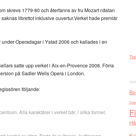
 som skrevs 1779-80 och återfanns av fru Mozart nästan
t saknas librettot inklusive ouvertur.Verket hade premiär
 under Operadagar i Ystad 2006 och kallades i en
Top
llars satte upp verket i Aix-en-Provence 2008. Förra
 version på Sadler Wells Opera i London.
regissören följande:
Bo
Dok
F
centrum. Alla karaktärer i verket bär, i olika former,
Hå
Kul
ymt kontor av idag. Borta är sultanen, kurtisanen