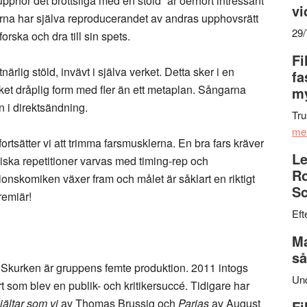
phör det brottsliga med en stöld” är oerhört intressant
vi
derna har själva reproducerandet av andras upphovsrätt
29
tforska och dra till sin spets.
Fi
rlig stöld, invävt i själva verket. Detta sker i en
fa
ket dråplig form med fler än ett metaplan. Sångarna
my
n i direktsändning.
Tru
me
 fortsätter vi att trimma farsmusklerna. En bra fars kräver
Le
iska repetitioner varvas med timing-rep och
Ro
ionskomiken växer fram och målet är såklart en riktigt
Sc
remiär!
Eft
Ma
så
kurken är gruppens femte produktion. 2011 intogs
Un
som blev en publik- och kritikersuccé. Tidigare har
jältar som vi
av Thomas Brussig och
Parias
av August
Fi