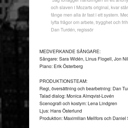
och slaven i Mozarts original, kvar st
fånge men alla är fast i ett system. Med 
lyfta frågor om arbete, trygghet och frih
Dan Turdén, regissör
MEDVERKANDE SÅNGARE:
Sångare: Sara Widén, Linus Flogell, Jon N
Piano: Erik Österberg
PRODUKTIONSTEAM:
Regi, översättning och bearbetning: Dan T
Talad dialog: Monica Almqvist-Lovén
Scenografi och kostym: Lena Lindgren
Ljus: Hans Österlund
Produktion: Maximilian Mellfors och Daniel