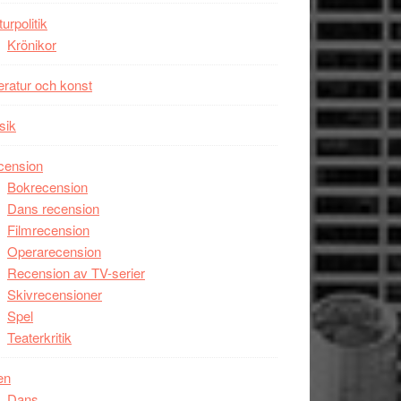
Man
turpolitik
filmen
Krönikor
någonsin
teratur och konst
sik
cension
Bokrecension
Dans recension
Filmrecension
Operarecension
Recension av TV-serier
Skivrecensioner
Spel
Teaterkritik
en
Dans