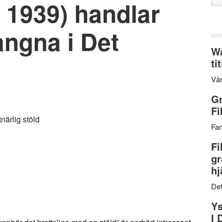
, 1939) handlar
web
ångna i Det
Wa
ti
Vär
Gr
Fi
närlig stöld
Far
Fi
gr
hj
Det
Ys
I 