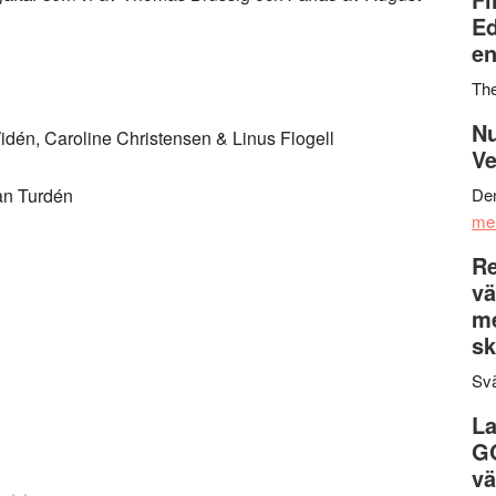
Ed
en
Th
Nu
én, Caroline Christensen & Linus Flogell
Ve
an Turdén
Den
me
Re
vä
m
sk
Svä
La
G
vä