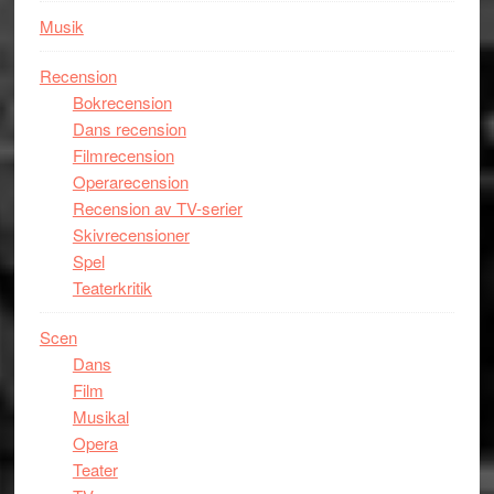
Utopia
Musik
Recension
Bokrecension
Dans recension
Filmrecension
Operarecension
Recension av TV-serier
Skivrecensioner
Spel
Teaterkritik
Scen
Dans
Film
Musikal
Opera
Teater