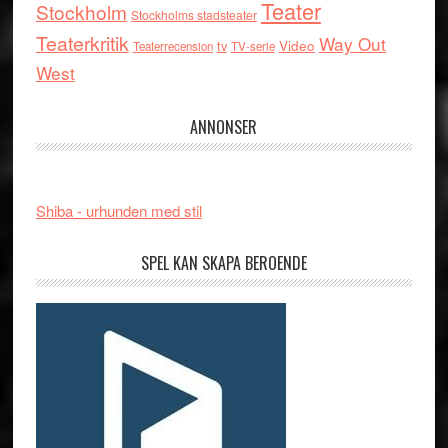
Teater
Stockholm
Stockholms stadsteater
Teaterkritik
Way Out
tv
Video
Teaterrecension
TV-serie
West
ANNONSER
Shiba - urhunden med stil
SPEL KAN SKAPA BEROENDE