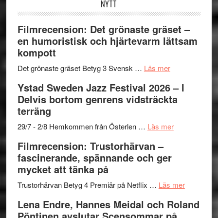
NYTT
Filmrecension: Det grönaste gräset –
en humoristisk och hjärtevarm lättsam
kompott
om
Det grönaste gräset Betyg 3 Svensk …
Läs mer
Filmrecension:
Ystad Sweden Jazz Festival 2026 – I
Det
Delvis bortom genrens vidsträckta
grönaste
terräng
gräset
–
om
29/7 - 2/8 Hemkommen från Österlen …
Läs mer
en
Ystad
Filmrecension: Trustorhärvan –
humoristisk
Sweden
fascinerande, spännande och ger
och
Jazz
mycket att tänka på
hjärtevarm
Festival
lättsam
2026
om
Trustorhärvan Betyg 4 Premiär på Netflix …
Läs mer
kompott
–
Filmrecens
Lena Endre, Hannes Meidal och Roland
I
Trustorhä
Pöntinen avslutar Scensommar på