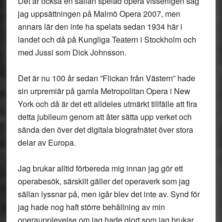
Det är också en sällan spelad opera visserligen såg
jag uppsättningen på Malmö Opera 2007, men
annars lär den inte ha spelats sedan 1934 här i
landet och då på Kungliga Teatern i Stockholm och
med Jussi som Dick Johnsson.
Det är nu 100 år sedan ”Flickan från Västern” hade
sin urpremiär på gamla Metropolitan Opera i New
York och då är det ett alldeles utmärkt tillfälle att fira
detta jubileum genom att åter sätta upp verket och
sända den över det digitala biografnätet över stora
delar av Europa.
Jag brukar alltid förbereda mig innan jag gör ett
operabesök, särskilt gäller det operaverk som jag
sällan lyssnar på, men igår blev det inte av. Synd för
jag hade nog haft större behållning av min
operaupplevelse om jag hade gjort som jag brukar.