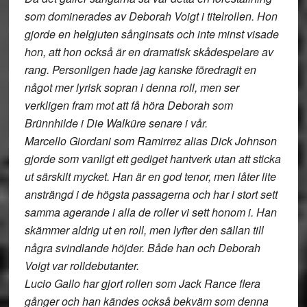
som dominerades av Deborah Voigt i titelrollen. Hon
gjorde en helgjuten sånginsats och inte minst visade
hon, att hon också är en dramatisk skådespelare av
rang. Personligen hade jag kanske föredragit en
något mer lyrisk sopran i denna roll, men ser
verkligen fram mot att få höra Deborah som
Brünnhilde i Die Walküre senare i vår.
Marcello Giordani som Ramirrez alias Dick Johnson
gjorde som vanligt ett gediget hantverk utan att sticka
ut särskilt mycket. Han är en god tenor, men låter lite
ansträngd i de högsta passagerna och har i stort sett
samma agerande i alla de roller vi sett honom i. Han
skämmer aldrig ut en roll, men lyfter den sällan till
några svindlande höjder. Både han och Deborah
Voigt var rolldebutanter.
Lucio Gallo har gjort rollen som Jack Rance flera
gånger och han kändes också bekväm som denna