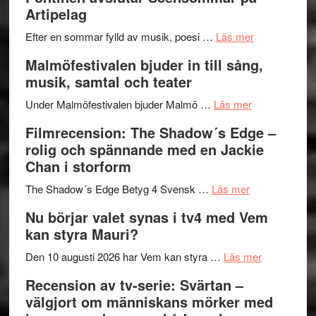
Delvis
–
Artipelag
bortom
fascineran
genrens
om
spännand
Efter en sommar fylld av musik, poesi …
Läs mer
vidsträckta
Lena
och
Malmöfestivalen bjuder in till sång,
terräng
Endre,
ger
musik, samtal och teater
Hannes
mycket
om
Meidal
att
Under Malmöfestivalen bjuder Malmö …
Läs mer
Malmöfestiva
och
tänka
Filmrecension: The Shadow´s Edge –
bjuder
Roland
på
rolig och spännande med en Jackie
in
Pöntinen
Chan i storform
till
avslutar
om
sång,
Scensommar
The Shadow´s Edge Betyg 4 Svensk …
Läs mer
Filmrecension
musik,
på
Nu börjar valet synas i tv4 med Vem
The
samtal
Artipelag
kan styra Mauri?
Shadow
och
´s
teater
om
Den 10 augusti 2026 har Vem kan styra …
Läs mer
Edge
Nu
Recension av tv-serie: Svärtan –
–
börjar
välgjort om människans mörker med
rolig
valet