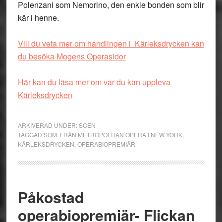
Polenzani som Nemorino, den enkle bonden som blir
kär i henne.
Vill du veta mer om handlingen i Kärleksdrycken kan
du besöka Mogens Operasidor
Här kan du läsa mer om var du kan uppleva
Kärleksdrycken
ARKIVERAD UNDER:
SCEN
TAGGAD SOM:
FRÅN METROPOLITAN OPERA I NEW YORK
,
KÄRLEKSDRYCKEN
,
OPERABIOPREMIÄR
Påkostad
operabiopremiär- Flickan