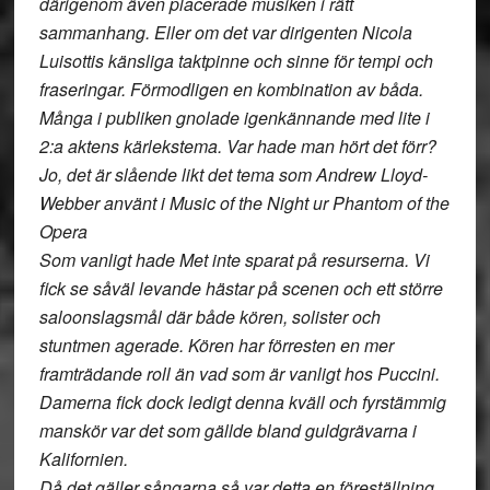
därigenom även placerade musiken i rätt
sammanhang. Eller om det var dirigenten Nicola
Luisottis känsliga taktpinne och sinne för tempi och
fraseringar. Förmodligen en kombination av båda.
Många i publiken gnolade igenkännande med lite i
2:a aktens kärlekstema. Var hade man hört det förr?
Jo, det är slående likt det tema som Andrew Lloyd-
Webber använt i Music of the Night ur Phantom of the
Opera
Som vanligt hade Met inte sparat på resurserna. Vi
fick se såväl levande hästar på scenen och ett större
saloonslagsmål där både kören, solister och
stuntmen agerade. Kören har förresten en mer
framträdande roll än vad som är vanligt hos Puccini.
Damerna fick dock ledigt denna kväll och fyrstämmig
manskör var det som gällde bland guldgrävarna i
Kalifornien.
Då det gäller sångarna så var detta en föreställning