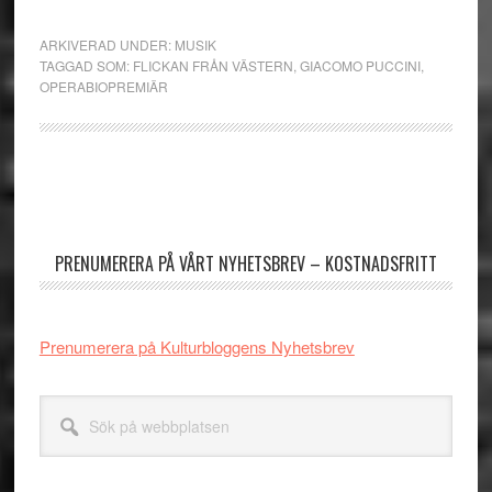
ARKIVERAD UNDER:
MUSIK
TAGGAD SOM:
FLICKAN FRÅN VÄSTERN
,
GIACOMO PUCCINI
,
OPERABIOPREMIÄR
Primärt
sidofält
PRENUMERERA PÅ VÅRT NYHETSBREV – KOSTNADSFRITT
Prenumerera på Kulturbloggens Nyhetsbrev
Sök
på
webbplatsen