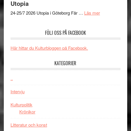
Utopia
kan
Queen
om
vara
Budapest
24-25/7 2026 Utopia i Göteborg Får …
Läs mer
Uppseendeväck
den
spännvidd
bästa
FÖLJ OSS PÅ FACEBOOK
och
Spider-
energi
Man
när
filmen
Här hittar du Kulturbloggen på Facebook.
legendarisk
någonsin
100-
KATEGORIER
åring
firas
..
–
Wayne
Intervju
Tucker
hyllar
Kulturpolitik
Miles
Krönikor
Davis
Litteratur och konst
på