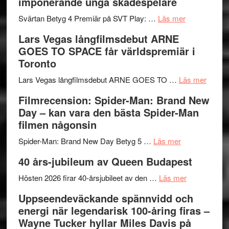
imponerande unga skådespelare
och
synas
spännande
om
i
Svärtan Betyg 4 Premiär på SVT Play: …
Läs mer
med
Recension
tv4
Lars Vegas långfilmsdebut ARNE
en
av
med
GOES TO SPACE får världspremiär i
Jackie
tv-
Vem
Toronto
Chan
serie:
kan
i
Svärtan
styra
om
Lars Vegas långfilmsdebut ARNE GOES TO …
Läs mer
storform
–
Mauri?
Lars
Filmrecension: Spider-Man: Brand New
välgjort
Vegas
Day – kan vara den bästa Spider-Man
om
långfi
filmen någonsin
människans
ARNE
om
mörker
GOES
Spider-Man: Brand New Day Betyg 5 …
Läs mer
Filmrecension
med
TO
40 års-jubileum av Queen Budapest
Spider-
imponerande
SPAC
Man:
unga
om
får
Hösten 2026 firar 40-årsjubileet av den …
Läs mer
Brand
skådespelar
40
världs
Uppseendeväckande spännvidd och
New
års-
i
energi när legendarisk 100-åring firas –
Day
jubileum
Toront
Wayne Tucker hyllar Miles Davis på
–
av