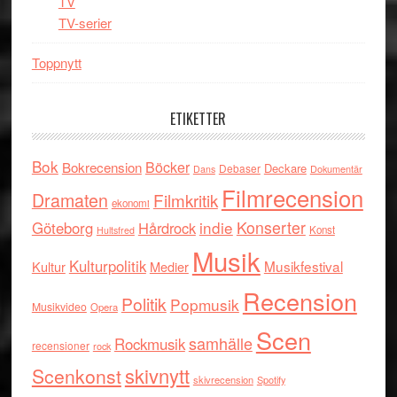
TV
TV-serier
Toppnytt
ETIKETTER
Bok
Böcker
Bokrecension
Deckare
Debaser
Dokumentär
Dans
Filmrecension
Dramaten
Filmkritik
ekonomi
indie
Konserter
Göteborg
Hårdrock
Konst
Hultsfred
Musik
Kulturpolitik
Musikfestival
Kultur
Medier
Recension
Politik
Popmusik
Musikvideo
Opera
Scen
samhälle
Rockmusik
recensioner
rock
skivnytt
Scenkonst
skivrecension
Spotify