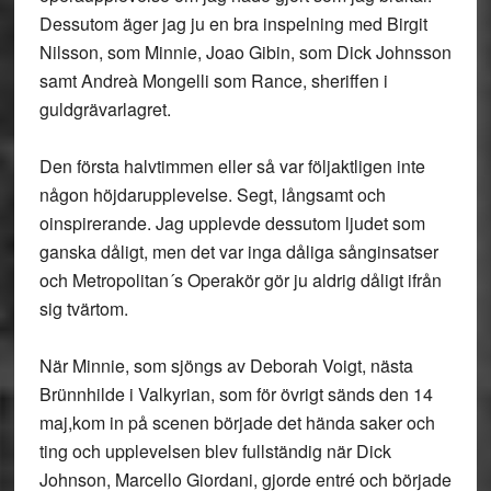
Dessutom äger jag ju en bra inspelning med Birgit
Nilsson, som Minnie, Joao Gibin, som Dick Johnsson
samt Andreà Mongelli som Rance, sheriffen i
guldgrävarlagret.
Den första halvtimmen eller så var följaktligen inte
någon höjdarupplevelse. Segt, långsamt och
oinspirerande. Jag upplevde dessutom ljudet som
ganska dåligt, men det var inga dåliga sånginsatser
och Metropolitan´s Operakör gör ju aldrig dåligt ifrån
sig tvärtom.
När Minnie, som sjöngs av Deborah Voigt, nästa
Brünnhilde i Valkyrian, som för övrigt sänds den 14
maj,kom in på scenen började det hända saker och
ting och upplevelsen blev fullständig när Dick
Johnson, Marcello Giordani, gjorde entré och började