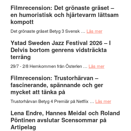
to
19
Grattis
Filmrecension: Det grönaste gräset –
Believe
nya
Shahab
en humoristisk och hjärtevarm lättsam
–
titlar
Mehrabi
kompott
Vrach
i
till
Frankenshtey
årets
Filmstadens
om
Det grönaste gräset Betyg 3 Svensk …
Läs mer
–
filmprogram
Kulturs
Filmrecension:
Ystad Sweden Jazz Festival 2026 – I
med
stipendium
Det
Delvis bortom genrens vidsträckta
Fox
grönaste
terräng
Mulder
gräset
och
–
om
29/7 - 2/8 Hemkommen från Österlen …
Läs mer
Dana
en
Ystad
Filmrecension: Trustorhärvan –
Scully
humoristisk
Sweden
fascinerande, spännande och ger
och
Jazz
mycket att tänka på
hjärtevarm
Festival
lättsam
2026
om
Trustorhärvan Betyg 4 Premiär på Netflix …
Läs mer
kompott
–
Filmrecens
Lena Endre, Hannes Meidal och Roland
I
Trustorhä
Pöntinen avslutar Scensommar på
Delvis
–
Artipelag
bortom
fascineran