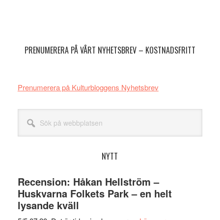
Primärt
sidofält
PRENUMERERA PÅ VÅRT NYHETSBREV – KOSTNADSFRITT
Prenumerera på Kulturbloggens Nyhetsbrev
Sök
på
webbplatsen
NYTT
Recension: Håkan Hellström –
Huskvarna Folkets Park – en helt
lysande kväll