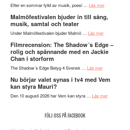
genrens
om
spännand
Efter en sommar fylld av musik, poesi …
Läs mer
vidsträckta
Lena
och
Malmöfestivalen bjuder in till sång,
terräng
Endre,
ger
musik, samtal och teater
Hannes
mycket
om
Meidal
att
Under Malmöfestivalen bjuder Malmö …
Läs mer
Malmöfestiva
och
tänka
Filmrecension: The Shadow´s Edge –
bjuder
Roland
på
rolig och spännande med en Jackie
in
Pöntinen
Chan i storform
till
avslutar
om
sång,
Scensommar
The Shadow´s Edge Betyg 4 Svensk …
Läs mer
Filmrecension
musik,
på
Nu börjar valet synas i tv4 med Vem
The
samtal
Artipelag
kan styra Mauri?
Shadow
och
´s
teater
om
Den 10 augusti 2026 har Vem kan styra …
Läs mer
Edge
Nu
–
börjar
FÖLJ OSS PÅ FACEBOOK
rolig
valet
och
synas