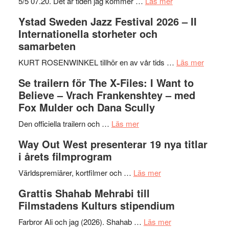
om
5/5 07.20. Det är tiden jag kommer …
Läs mer
Recension:
Ystad Sweden Jazz Festival 2026 – II
Håkan
Internationella storheter och
Hellström
samarbeten
–
Huskvarna
om
KURT ROSENWINKEL tillhör en av vår tids …
Läs mer
Folkets
Ystad
Se trailern för The X-Files: I Want to
Park
Swede
Believe – Vrach Frankenshtey – med
–
Jazz
Fox Mulder och Dana Scully
en
Festiva
om
helt
2026
Den officiella trailern och …
Läs mer
Se
lysande
–
Way Out West presenterar 19 nya titlar
trailern
kväll
II
i årets filmprogram
för
Internat
The
om
storhet
Världspremiärer, kortfilmer och …
Läs mer
X-
Way
och
Grattis Shahab Mehrabi till
Files:
Out
samarb
Filmstadens Kulturs stipendium
I
West
Want
presenterar
om
Farbror Ali och jag (2026). Shahab …
Läs mer