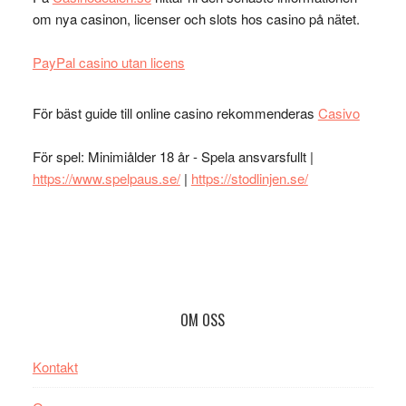
om nya casinon, licenser och slots hos casino på nätet.
PayPal casino utan licens
För bäst guide till online casino rekommenderas
Casivo
För spel: Minimiålder 18 år - Spela ansvarsfullt |
https://www.spelpaus.se/
|
https://stodlinjen.se/
Footer
OM OSS
Kontakt