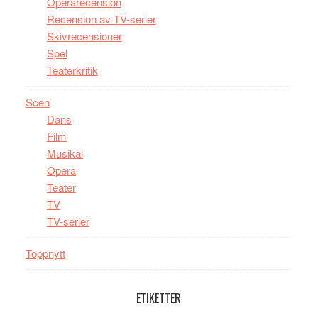
Operarecension
Recension av TV-serier
Skivrecensioner
Spel
Teaterkritik
Scen
Dans
Film
Musikal
Opera
Teater
TV
TV-serier
Toppnytt
ETIKETTER