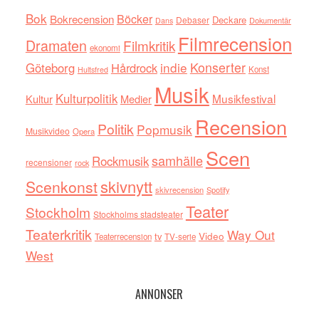
Bok
Böcker
Bokrecension
Deckare
Debaser
Dokumentär
Dans
Filmrecension
Dramaten
Filmkritik
ekonomi
indie
Konserter
Göteborg
Hårdrock
Konst
Hultsfred
Musik
Kulturpolitik
Musikfestival
Kultur
Medier
Recension
Politik
Popmusik
Musikvideo
Opera
Scen
samhälle
Rockmusik
recensioner
rock
skivnytt
Scenkonst
skivrecension
Spotify
Teater
Stockholm
Stockholms stadsteater
Teaterkritik
Way Out
tv
Video
Teaterrecension
TV-serie
West
ANNONSER