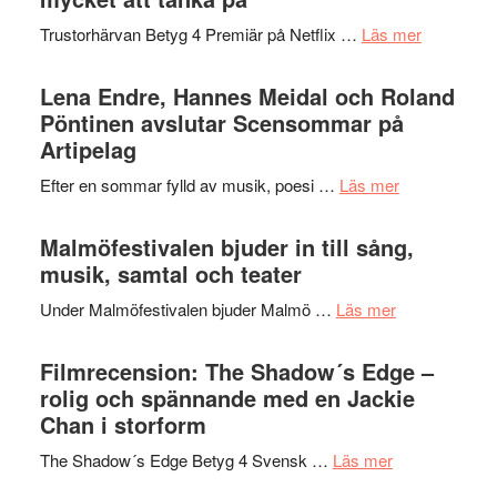
2026
kompott
om
Trustorhärvan Betyg 4 Premiär på Netflix …
Läs mer
–
Filmrecens
I
Trustorhä
Lena Endre, Hannes Meidal och Roland
Delvis
–
Pöntinen avslutar Scensommar på
bortom
fascineran
Artipelag
genrens
spännand
vidsträckta
om
Efter en sommar fylld av musik, poesi …
Läs mer
och
terräng
Lena
ger
Endre,
Malmöfestivalen bjuder in till sång,
mycket
Hannes
musik, samtal och teater
att
Meidal
tänka
om
Under Malmöfestivalen bjuder Malmö …
Läs mer
och
på
Malmöfestiva
Roland
bjuder
Filmrecension: The Shadow´s Edge –
Pöntinen
in
rolig och spännande med en Jackie
avslutar
till
Chan i storform
Scensommar
sång,
på
om
The Shadow´s Edge Betyg 4 Svensk …
Läs mer
musik,
Artipelag
Filmrecension
samtal