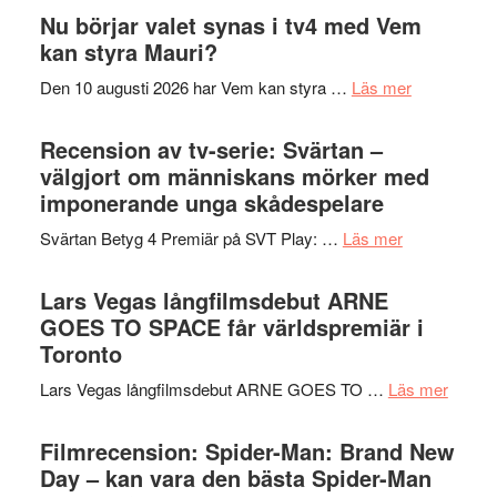
The
Nu börjar valet synas i tv4 med Vem
och
Shadow
kan styra Mauri?
teater
´s
om
Den 10 augusti 2026 har Vem kan styra …
Läs mer
Edge
Nu
–
börjar
Recension av tv-serie: Svärtan –
rolig
valet
välgjort om människans mörker med
och
synas
imponerande unga skådespelare
spännande
i
med
om
Svärtan Betyg 4 Premiär på SVT Play: …
Läs mer
tv4
en
Recension
med
Jackie
av
Lars Vegas långfilmsdebut ARNE
Vem
Chan
tv-
GOES TO SPACE får världspremiär i
kan
i
serie:
Toronto
styra
storform
Svärtan
Mauri?
om
Lars Vegas långfilmsdebut ARNE GOES TO …
Läs mer
–
Lars
välgjort
Vegas
Filmrecension: Spider-Man: Brand New
om
långfi
Day – kan vara den bästa Spider-Man
människans
ARNE