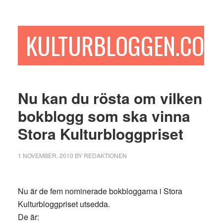
Hoppa
Hoppa
Hoppa
till
till
till
huvudinnehåll
det
sidfot
KULTURBLOGGEN.COM
primära
sidofältet
Nu kan du rösta om vilken
bokblogg som ska vinna
Stora Kulturbloggpriset
1 NOVEMBER, 2010
BY
REDAKTIONEN
Nu är de fem nominerade bokbloggarna i Stora
Kulturbloggpriset utsedda.
De är: