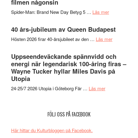
filmen någonsin
mörker
GOES
med
om
Spider-Man: Brand New Day Betyg 5 …
Läs mer
TO
imponerande
Filmrecension
SPAC
unga
Spider-
40 års-jubileum av Queen Budapest
får
skådespelar
Man:
världs
om
Hösten 2026 firar 40-årsjubileet av den …
Läs mer
Brand
i
40
New
Toront
års-
Uppseendeväckande spännvidd och
Day
jubileum
energi när legendarisk 100-åring firas –
–
av
Wayne Tucker hyllar Miles Davis på
kan
Queen
Utopia
vara
Budapest
den
om
24-25/7 2026 Utopia i Göteborg Får …
Läs mer
bästa
Uppseendeväck
Spider-
spännvidd
Man
och
FÖLJ OSS PÅ FACEBOOK
filmen
energi
någonsin
när
Här hittar du Kulturbloggen på Facebook.
legendarisk