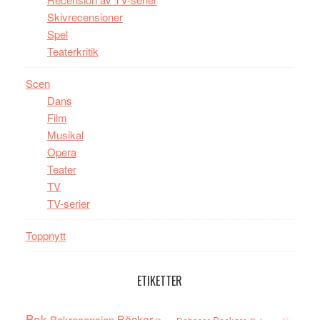
Skivrecensioner
Spel
Teaterkritik
Scen
Dans
Film
Musikal
Opera
Teater
TV
TV-serier
Toppnytt
ETIKETTER
Bok
Böcker
Bokrecension