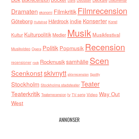
Deckare
Debaser
Dokumentär
Dans
Filmrecension
Dramaten
Filmkritik
ekonomi
indie
Konserter
Göteborg
Hårdrock
Konst
Hultsfred
Musik
Kulturpolitik
Musikfestival
Kultur
Medier
Recension
Politik
Popmusik
Musikvideo
Opera
Scen
samhälle
Rockmusik
recensioner
rock
skivnytt
Scenkonst
skivrecension
Spotify
Teater
Stockholm
Stockholms stadsteater
Teaterkritik
Way Out
tv
Video
Teaterrecension
TV-serie
West
ANNONSER