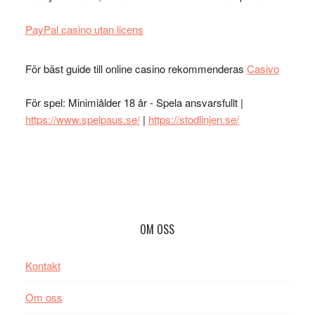
PayPal casino utan licens
För bäst guide till online casino rekommenderas
Casivo
För spel: Minimiålder 18 år - Spela ansvarsfullt |
https://www.spelpaus.se/
|
https://stodlinjen.se/
Footer
OM OSS
Kontakt
Om oss