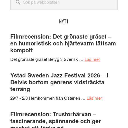
på
webbplatsen
NYTT
Filmrecension: Det grönaste gräset –
en humoristisk och hjärtevarm lättsam
kompott
om
Det grönaste gräset Betyg 3 Svensk …
Läs mer
Filmrecension:
Det
Ystad Sweden Jazz Festival 2026 – I
grönaste
Delvis bortom genrens vidsträckta
gräset
terräng
–
om
29/7 - 2/8 Hemkommen från Österlen …
Läs mer
en
Ystad
humoristisk
Sweden
Filmrecension: Trustorhärvan –
och
Jazz
fascinerande, spännande och ger
hjärtevarm
Festival
mycket att tänka på
lättsam