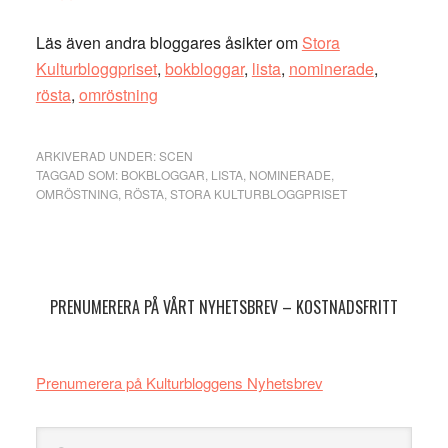
Läs även andra bloggares åsikter om
Stora
Kulturbloggpriset
,
bokbloggar
,
lista
,
nominerade
,
rösta
,
omröstning
ARKIVERAD UNDER:
SCEN
TAGGAD SOM:
BOKBLOGGAR
,
LISTA
,
NOMINERADE
,
OMRÖSTNING
,
RÖSTA
,
STORA KULTURBLOGGPRISET
Primärt
sidofält
PRENUMERERA PÅ VÅRT NYHETSBREV – KOSTNADSFRITT
Prenumerera på Kulturbloggens Nyhetsbrev
Sök