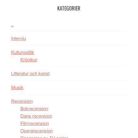
100-
KATEGORIER
åring
firas
–
..
Wayne
Intervju
Tucker
hyllar
Kulturpolitik
Miles
Krönikor
Davis
på
Litteratur och konst
Utopia
Musik
Recension
Bokrecension
Dans recension
Filmrecension
Operarecension
Recension av TV-serier