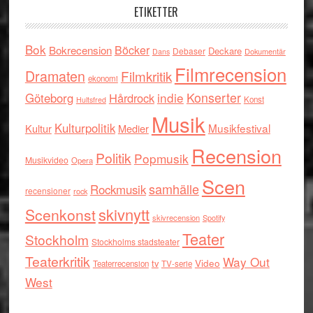
ETIKETTER
Bok
Böcker
Bokrecension
Deckare
Debaser
Dokumentär
Dans
Filmrecension
Dramaten
Filmkritik
ekonomi
indie
Konserter
Göteborg
Hårdrock
Konst
Hultsfred
Musik
Kulturpolitik
Musikfestival
Kultur
Medier
Recension
Politik
Popmusik
Musikvideo
Opera
Scen
samhälle
Rockmusik
recensioner
rock
skivnytt
Scenkonst
skivrecension
Spotify
Teater
Stockholm
Stockholms stadsteater
Teaterkritik
Way Out
tv
Video
Teaterrecension
TV-serie
West