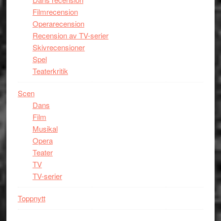
Filmrecension
Operarecension
Recension av TV-serier
Skivrecensioner
Spel
Teaterkritik
Scen
Dans
Film
Musikal
Opera
Teater
TV
TV-serier
Toppnytt