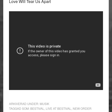
Love Will Tear Us Apart
ARKIVERAD UNDER:
MUSIK
TAGGAD SOM:
BESTIVAL
,
LIVE AT BESTIVAL
,
NEW ORDER