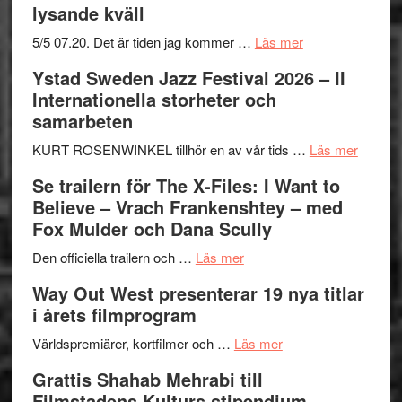
lysande kväll
om
5/5 07.20. Det är tiden jag kommer …
Läs mer
Recension:
Ystad Sweden Jazz Festival 2026 – II
Håkan
Internationella storheter och
Hellström
samarbeten
–
Huskvarna
om
KURT ROSENWINKEL tillhör en av vår tids …
Läs mer
Folkets
Ystad
Se trailern för The X-Files: I Want to
Park
Swede
Believe – Vrach Frankenshtey – med
–
Jazz
Fox Mulder och Dana Scully
en
Festiva
om
helt
2026
Den officiella trailern och …
Läs mer
Se
lysande
–
Way Out West presenterar 19 nya titlar
trailern
kväll
II
i årets filmprogram
för
Internat
The
om
storhet
Världspremiärer, kortfilmer och …
Läs mer
X-
Way
och
Grattis Shahab Mehrabi till
Files:
Out
samarb
Filmstadens Kulturs stipendium