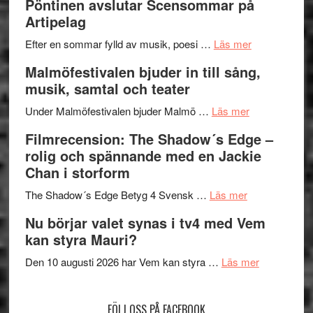
Pöntinen avslutar Scensommar på
Delvis
–
Artipelag
bortom
fascineran
genrens
om
spännand
Efter en sommar fylld av musik, poesi …
Läs mer
vidsträckta
Lena
och
Malmöfestivalen bjuder in till sång,
terräng
Endre,
ger
musik, samtal och teater
Hannes
mycket
om
Meidal
att
Under Malmöfestivalen bjuder Malmö …
Läs mer
Malmöfestiva
och
tänka
Filmrecension: The Shadow´s Edge –
bjuder
Roland
på
rolig och spännande med en Jackie
in
Pöntinen
Chan i storform
till
avslutar
om
sång,
Scensommar
The Shadow´s Edge Betyg 4 Svensk …
Läs mer
Filmrecension
musik,
på
Nu börjar valet synas i tv4 med Vem
The
samtal
Artipelag
kan styra Mauri?
Shadow
och
´s
teater
om
Den 10 augusti 2026 har Vem kan styra …
Läs mer
Edge
Nu
–
börjar
FÖLJ OSS PÅ FACEBOOK
rolig
valet