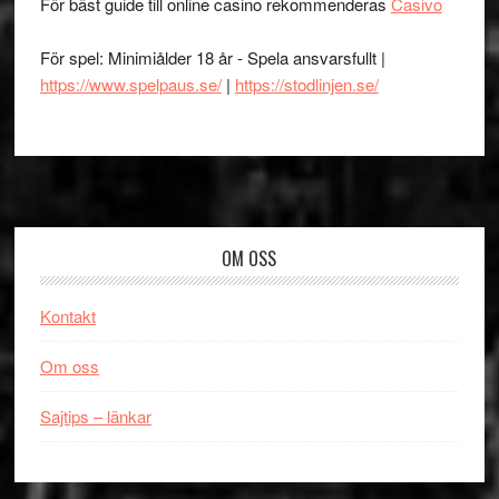
För bäst guide till online casino rekommenderas
Casivo
För spel: Minimiålder 18 år - Spela ansvarsfullt |
https://www.spelpaus.se/
|
https://stodlinjen.se/
Footer
OM OSS
Kontakt
Om oss
Sajtips – länkar