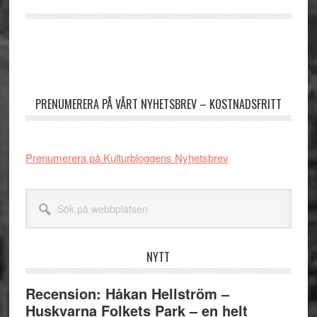
Primärt
sidofält
PRENUMERERA PÅ VÅRT NYHETSBREV – KOSTNADSFRITT
Prenumerera på Kulturbloggens Nyhetsbrev
Sök
på
webbplatsen
NYTT
Recension: Håkan Hellström –
Huskvarna Folkets Park – en helt