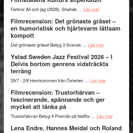
I
West
Want
presenterar
om
Farbror Ali och jag (2026). Shahab …
Läs mer
to
19
Grattis
Filmrecension: Det grönaste gräset –
Believe
nya
Shahab
en humoristisk och hjärtevarm lättsam
–
titlar
Mehrabi
kompott
Vrach
i
till
Frankenshtey
årets
Filmstadens
om
Det grönaste gräset Betyg 3 Svensk …
Läs mer
–
filmprogram
Kulturs
Filmrecension:
Ystad Sweden Jazz Festival 2026 – I
med
stipendium
Det
Delvis bortom genrens vidsträckta
Fox
grönaste
terräng
Mulder
gräset
och
–
om
29/7 - 2/8 Hemkommen från Österlen …
Läs mer
Dana
en
Ystad
Filmrecension: Trustorhärvan –
Scully
humoristisk
Sweden
fascinerande, spännande och ger
och
Jazz
mycket att tänka på
hjärtevarm
Festival
lättsam
2026
om
Trustorhärvan Betyg 4 Premiär på Netflix …
Läs mer
kompott
–
Filmrecens
Lena Endre, Hannes Meidal och Roland
I
Trustorhä