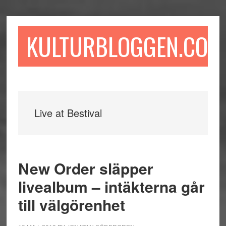
Hoppa
Hoppa
Hoppa
till
till
till
huvudinnehåll
det
sidfot
KULTURBLOGGEN.COM
primära
sidofältet
Live at Bestival
New Order släpper
livealbum – intäkterna går
till välgörenhet