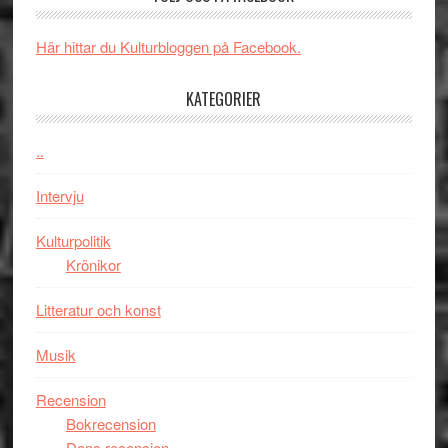
och
synas
spännande
i
Här hittar du Kulturbloggen på Facebook.
med
tv4
en
med
KATEGORIER
Jackie
Vem
Chan
kan
..
i
styra
storform
Mauri?
Intervju
Kulturpolitik
Krönikor
Litteratur och konst
Musik
Recension
Bokrecension
Dans recension