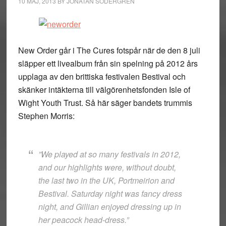
10 MAJ, 2013
BY
JONATAN SÖDERGREN
New Order går i The Cures fotspår när de den 8 juli
släpper ett livealbum från sin spelning på 2012 års
upplaga av den brittiska festivalen Bestival och
skänker intäkterna till välgörenhetsfonden Isle of
Wight Youth Trust. Så här säger bandets trummis
Stephen Morris:
”We played at so many festivals in 2012,
and our highlights were, without doubt,
the last two in the UK, Portmeirion and
Bestival. Saturday night was fancy dress
night, and Gillian enjoyed dressing up in
her peacock head-dress.”