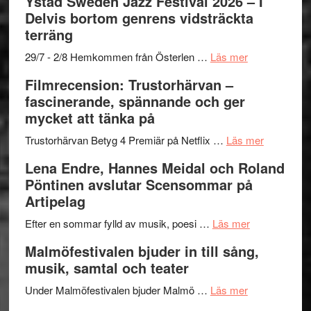
Ystad Sweden Jazz Festival 2026 – I
stipendium
Det
Delvis bortom genrens vidsträckta
grönaste
terräng
gräset
–
om
29/7 - 2/8 Hemkommen från Österlen …
Läs mer
en
Ystad
Filmrecension: Trustorhärvan –
humoristisk
Sweden
fascinerande, spännande och ger
och
Jazz
mycket att tänka på
hjärtevarm
Festival
lättsam
2026
om
Trustorhärvan Betyg 4 Premiär på Netflix …
Läs mer
kompott
–
Filmrecens
Lena Endre, Hannes Meidal och Roland
I
Trustorhä
Pöntinen avslutar Scensommar på
Delvis
–
Artipelag
bortom
fascineran
genrens
om
spännand
Efter en sommar fylld av musik, poesi …
Läs mer
vidsträckta
Lena
och
Malmöfestivalen bjuder in till sång,
terräng
Endre,
ger
musik, samtal och teater
Hannes
mycket
om
Meidal
att
Under Malmöfestivalen bjuder Malmö …
Läs mer
Malmöfestiva
och
tänka