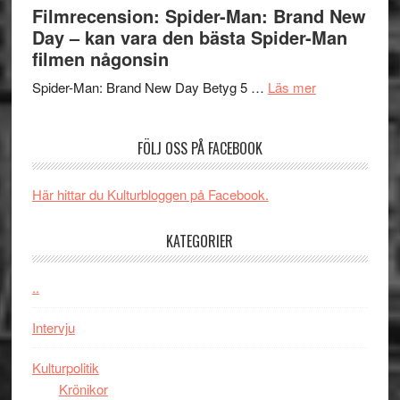
storform
–
Mauri?
Lars
Filmrecension: Spider-Man: Brand New
välgjort
Vegas
Day – kan vara den bästa Spider-Man
om
långfi
filmen någonsin
människans
ARNE
om
mörker
GOES
Spider-Man: Brand New Day Betyg 5 …
Läs mer
Filmrecension
med
TO
Spider-
imponerande
SPAC
FÖLJ OSS PÅ FACEBOOK
Man:
unga
får
Brand
skådespelar
världs
New
i
Här hittar du Kulturbloggen på Facebook.
Day
Toront
–
KATEGORIER
kan
vara
..
den
bästa
Intervju
Spider-
Man
Kulturpolitik
filmen
Krönikor