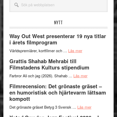
Sök
på
webbplatsen
NYTT
Way Out West presenterar 19 nya titlar
i årets filmprogram
om
Världspremiärer, kortfilmer och …
Läs mer
Way
Grattis Shahab Mehrabi till
Out
Filmstadens Kulturs stipendium
West
presenterar
om
Farbror Ali och jag (2026). Shahab …
Läs mer
19
Grattis
Filmrecension: Det grönaste gräset –
nya
Shahab
en humoristisk och hjärtevarm lättsam
titlar
Mehrabi
kompott
i
till
årets
Filmstadens
om
Det grönaste gräset Betyg 3 Svensk …
Läs mer
filmprogram
Kulturs
Filmrecension: