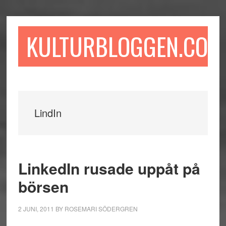
Hoppa
Hoppa
Hoppa
till
till
till
huvudinnehåll
det
sidfot
KULTURBLOGGEN.COM
primära
sidofältet
LindIn
LinkedIn rusade uppåt på
börsen
2 JUNI, 2011
BY
ROSEMARI SÖDERGREN