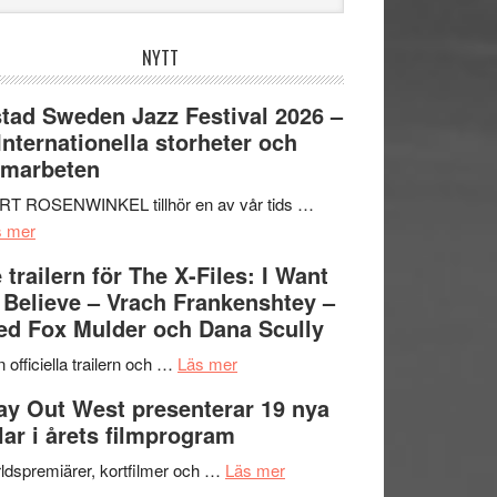
bplatsen
NYTT
tad Sweden Jazz Festival 2026 –
 Internationella storheter och
amarbeten
RT ROSENWINKEL tillhör en av vår tids …
om
s mer
Ystad
 trailern för The X-Files: I Want
Sweden
 Believe – Vrach Frankenshtey –
Jazz
d Fox Mulder och Dana Scully
Festival
2026
om
 officiella trailern och …
Läs mer
–
Se
y Out West presenterar 19 nya
II
trailern
tlar i årets filmprogram
Internationella
för
storheter
The
om
ldspremiärer, kortfilmer och …
Läs mer
och
X-
Way