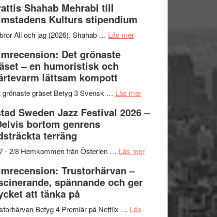
attis Shahab Mehrabi till
samarbeten
Files:
Out
lmstadens Kulturs stipendium
I
West
Want
presenterar
om
bror Ali och jag (2026). Shahab …
Läs mer
to
19
Grattis
lmrecension: Det grönaste
Believe
nya
Shahab
äset – en humoristisk och
–
titlar
Mehrabi
ärtevarm lättsam kompott
Vrach
i
till
Frankenshtey
årets
Filmstadens
om
 grönaste gräset Betyg 3 Svensk …
Läs mer
–
filmprogram
Kulturs
Filmrecension:
tad Sweden Jazz Festival 2026 –
med
stipendium
Det
Delvis bortom genrens
Fox
grönaste
dsträckta terräng
Mulder
gräset
och
–
om
/7 - 2/8 Hemkommen från Österlen …
Läs mer
Dana
en
Ystad
lmrecension: Trustorhärvan –
Scully
humoristisk
Sweden
scinerande, spännande och ger
och
Jazz
cket att tänka på
hjärtevarm
Festival
lättsam
2026
storhärvan Betyg 4 Premiär på Netflix …
Läs