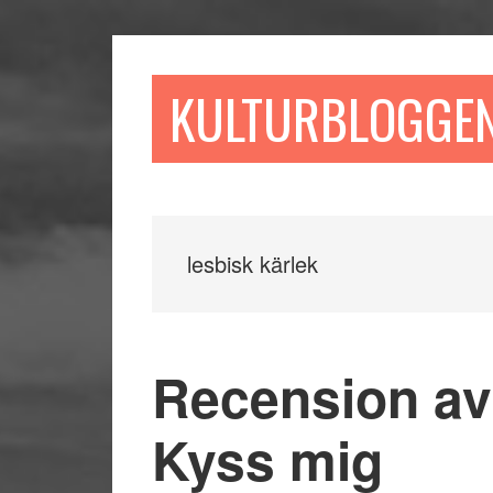
Hoppa
Hoppa
Hoppa
till
till
till
huvudinnehåll
det
sidfot
KULTURBLOGGE
primära
sidofältet
lesbisk kärlek
Recension av
Kyss mig