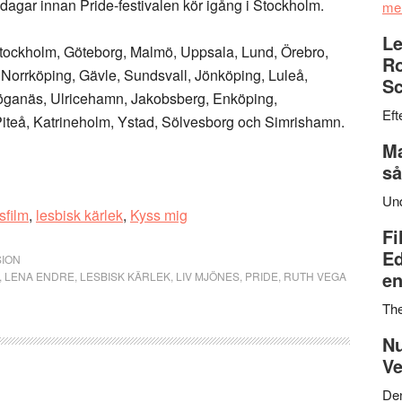
r dagar innan Pride-festivalen kör igång i Stockholm.
me
Le
 Stockholm, Göteborg, Malmö, Uppsala, Lund, Örebro,
Ro
 Norrköping, Gävle, Sundsvall, Jönköping, Luleå,
Sc
öganäs, Ulricehamn, Jakobsberg, Enköping,
Eft
teå, Katrineholm, Ystad, Sölvesborg och Simrishamn.
Ma
så
Un
sfilm
,
lesbisk kärlek
,
Kyss mig
Fi
Ed
ION
en
,
LENA ENDRE
,
LESBISK KÄRLEK
,
LIV MJÖNES
,
PRIDE
,
RUTH VEGA
Th
Nu
Ve
Den