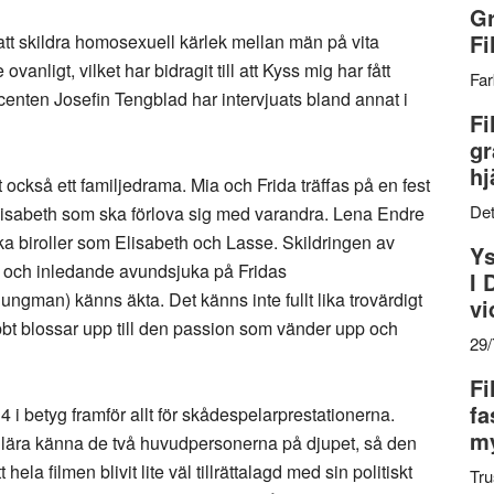
Gr
Fi
 att skildra homosexuell kärlek mellan män på vita
anligt, vilket har bidragit till att Kyss mig har fått
Far
enten Josefin Tengblad har intervjuats bland annat i
Fi
gr
hj
 också ett familjedrama. Mia och Frida träffas på en fest
Det
sabeth som ska förlova sig med varandra. Lena Endre
ka biroller som Elisabeth och Lasse. Skildringen av
Ys
pa och inledande avundsjuka på Fridas
I 
jungman) känns äkta. Det känns inte fullt lika trovärdigt
vi
bbt blossar upp till den passion som vänder upp och
29
Fi
fa
 i betyg framför allt för skådespelarprestationerna.
my
igt lära känna de två huvudpersonerna på djupet, så den
ela filmen blivit lite väl tillrättalagd med sin politiskt
Tru