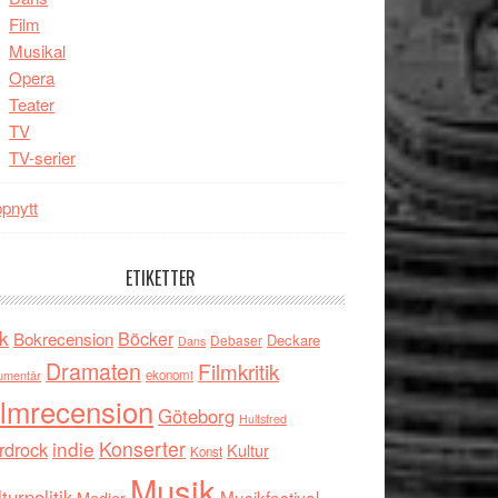
Film
Musikal
Opera
Teater
TV
TV-serier
pnytt
ETIKETTER
k
Böcker
Bokrecension
Deckare
Debaser
Dans
Dramaten
Filmkritik
umentär
ekonomi
ilmrecension
Göteborg
Hultsfred
indie
Konserter
rdrock
Kultur
Konst
Musik
turpolitik
Musikfestival
Medier