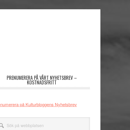
imärt
dofält
PRENUMERERA PÅ VÅRT NYHETSBREV –
KOSTNADSFRITT
numerera på Kulturbloggens Nyhetsbrev
k