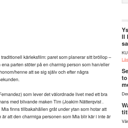
web
Ys
II
s
KU
aditionell kärleksfilm: paret som planerar sitt bröllop –
Lä
en ena parten stöter på en charmig person som han/eller
Se
r honom/henne att se sig själv och efter några
to
 sekunden.
me
Den
Fernandez) som lever det välordnade livet med ett bra
ammans med blivande maken Tim (Joakim Nätterqvist .
Wa
os Mia finns tillbakahållen gråt under ytan som hotar att
ti
 är att den charmiga personen som Mia blir kär i inte är
Vär