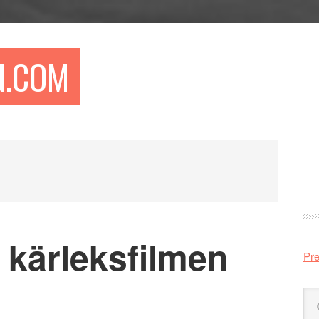
N.COM
Pr
si
 kärleksfilmen
Pre
Sö
på