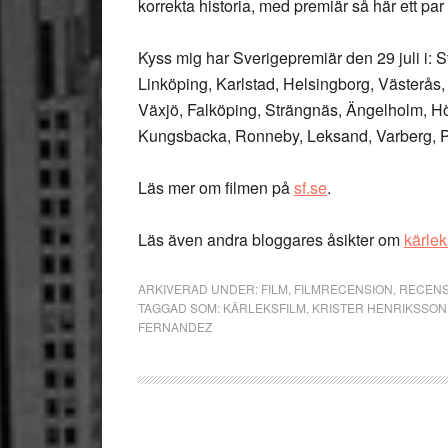
korrekta historia, med premiär så här ett pa
Kyss mig har Sverigepremiär den 29 juli i:
Linköping, Karlstad, Helsingborg, Västerås,
Växjö, Falköping, Strängnäs, Ängelholm, H
Kungsbacka, Ronneby, Leksand, Varberg, Pi
Läs mer om filmen på
sf.se
.
Läs även andra bloggares åsikter om
kärlek
ARKIVERAD UNDER:
FILM
,
FILMRECENSION
,
RECENS
TAGGAD SOM:
KÄRLEKSFILM
,
KRISTER HENRIKSSON
FERNANDEZ