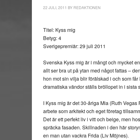
22 JULI, 2011
BY
REDAKTIONEN
Titel: Kyss mig
Betyg: 4
Sverigepremiär: 29 juli 2011
Svenska Kyss mig är i mångt och mycket en tr
allt ser bra ut på ytan med något fattas – d
hon mot sin vilja blir förälskad i och som få
dramatiska vändor ställs bröllopet in i sista
I Kyss mig är det 30-åriga Mia (Ruth Vegas 
arbete som arkitekt och eget företag tills
Det är ett perfekt liv i vitt och beige, men h
spräcka fasaden. Skillnaden i den här storyn
en man utan vackra Frida (Liv Möjnes).