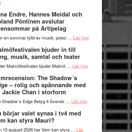
om
kompott
–
r
Filmrecension:
I
na Endre, Hannes Meidal och
Trustorhärvan
Delvis
land Pöntinen avslutar
–
bortom
ensommar på Artipelag
fascinerande,
genrens
spännande
vidsträckta
om
er en sommar fylld av musik, poesi …
Läs mer
och
terräng
Lena
lmöfestivalen bjuder in till
ger
Endre,
ng, musik, samtal och teater
mycket
Hannes
att
om
Meidal
der Malmöfestivalen bjuder Malmö …
Läs mer
tänka
Malmöfestivalen
och
lmrecension: The Shadow´s
på
bjuder
Roland
ge – rolig och spännande med
in
Pöntinen
 Jackie Chan i storform
till
avslutar
om
sång,
Scensommar
e Shadow´s Edge Betyg 4 Svensk …
Läs mer
Filmrecension:
musik,
på
 börjar valet synas i tv4 med
The
samtal
Artipelag
m kan styra Mauri?
Shadow
och
´s
teater
 10 augusti 2026 har Vem kan styra …
Läs