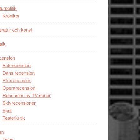
unga
turpolitik
skådespelare
Krönikor
teratur och konst
sik
cension
Bokrecension
Dans recension
Filmrecension
Operarecension
Recension av TV-serier
Skivrecensioner
Spel
Teaterkritik
en
Dans