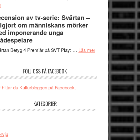
om
Edge
r
Nu
–
cension av tv-serie: Svärtan –
börjar
rolig
lgjort om människans mörker
valet
och
ed imponerande unga
synas
spännande
ådespelare
i
med
tv4
en
om
rtan Betyg 4 Premiär på SVT Play: …
Läs mer
med
Jackie
Recension
Vem
Chan
av
FÖLJ OSS PÅ FACEBOOK
kan
i
tv-
styra
storform
serie:
Mauri?
Svärtan
 hittar du Kulturbloggen på Facebook.
–
välgjort
KATEGORIER
om
människans
mörker
med
ervju
imponerande