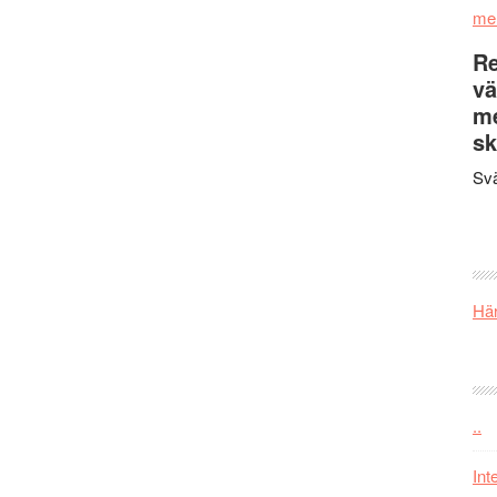
me
Re
vä
m
sk
Svä
Här
..
Int