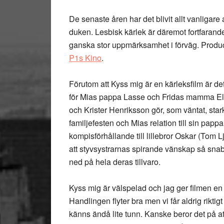
De senaste åren har det blivit allt vanligare
duken. Lesbisk kärlek är däremot fortfarande ov
ganska stor uppmärksamhet i förväg. Produc
P1s Kino
.
Förutom att Kyss mig är en kärleksfilm är det
för Mias pappa Lasse och Fridas mamma Eli
och Krister Henriksson gör, som väntat, star
familjefesten och Mias relation till sin pap
kompisförhållande till lillebror Oskar (Tom L
att styvsystrarnas spirande vänskap så sna
ned på hela deras tillvaro.
Kyss mig är välspelad och jag ger filmen en 4
Handlingen flyter bra men vi får aldrig rikt
känns ändå lite tunn. Kanske beror det på att h