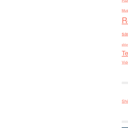
Mus
R
sa
skiv
Te
Vid
Shi