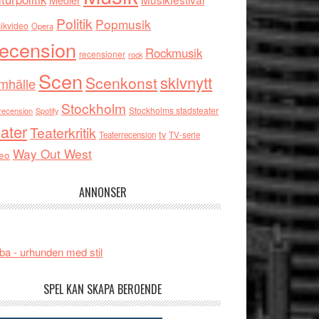
Politik
Popmusik
ikvideo
Opera
ecension
Rockmusik
recensioner
rock
Scen
skivnytt
Scenkonst
mhälle
Stockholm
Stockholms stadsteater
recension
Spotify
ater
Teaterkritik
tv
Teaterrecension
TV-serie
Way Out West
eo
ANNONSER
ba - urhunden med stil
SPEL KAN SKAPA BEROENDE