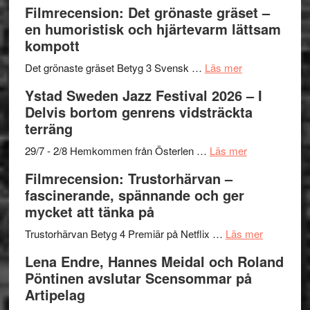
to
19
Grattis
Filmrecension: Det grönaste gräset –
Believe
nya
Shahab
en humoristisk och hjärtevarm lättsam
–
titlar
Mehrabi
kompott
Vrach
i
till
Frankenshtey
årets
Filmstadens
om
Det grönaste gräset Betyg 3 Svensk …
Läs mer
–
filmprogram
Kulturs
Filmrecension:
Ystad Sweden Jazz Festival 2026 – I
med
stipendium
Det
Delvis bortom genrens vidsträckta
Fox
grönaste
terräng
Mulder
gräset
och
–
om
29/7 - 2/8 Hemkommen från Österlen …
Läs mer
Dana
en
Ystad
Filmrecension: Trustorhärvan –
Scully
humoristisk
Sweden
fascinerande, spännande och ger
och
Jazz
mycket att tänka på
hjärtevarm
Festival
lättsam
2026
om
Trustorhärvan Betyg 4 Premiär på Netflix …
Läs mer
kompott
–
Filmrecens
Lena Endre, Hannes Meidal och Roland
I
Trustorhä
Pöntinen avslutar Scensommar på
Delvis
–
Artipelag
bortom
fascineran