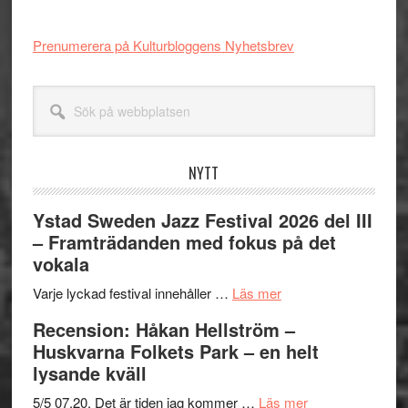
Prenumerera på Kulturbloggens Nyhetsbrev
Sök
på
webbplatsen
NYTT
Ystad Sweden Jazz Festival 2026 del III
– Framträdanden med fokus på det
vokala
om
Varje lyckad festival innehåller …
Läs mer
Ystad
Recension: Håkan Hellström –
Sweden
Huskvarna Folkets Park – en helt
Jazz
lysande kväll
Festival
2026
om
5/5 07.20. Det är tiden jag kommer …
Läs mer