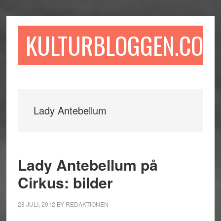
Hoppa
Hoppa
Hoppa
till
till
till
huvudinnehåll
det
sidfot
KULTURBLOGGEN.COM
primära
sidofältet
Lady Antebellum
Lady Antebellum på
Cirkus: bilder
28 JULI, 2012
BY
REDAKTIONEN