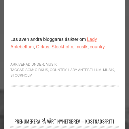
Läs även andra bloggares åsikter om
Lady
Antebellum
,
Cirkus
,
Stockholm
,
musik
,
country
ARKIVERAD UNDER:
MUSIK
TAGGAD SOM:
CIRKUS
,
COUNTRY
,
LADY ANTEBELLUM
,
MUSIK
,
STOCKHOLM
Primärt
sidofält
PRENUMERERA PÅ VÅRT NYHETSBREV – KOSTNADSFRITT