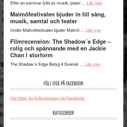
genrens
om
spännand
Efter en sommar fylld av musik, poesi …
Läs mer
vidsträckta
Lena
och
Malmöfestivalen bjuder in till sång,
terräng
Endre,
ger
musik, samtal och teater
Hannes
mycket
om
Meidal
att
Under Malmöfestivalen bjuder Malmö …
Läs mer
Malmöfestiva
och
tänka
Filmrecension: The Shadow´s Edge –
bjuder
Roland
på
rolig och spännande med en Jackie
in
Pöntinen
Chan i storform
till
avslutar
om
sång,
Scensommar
The Shadow´s Edge Betyg 4 Svensk …
Läs mer
Filmrecension
musik,
på
The
samtal
Artipelag
FÖLJ OSS PÅ FACEBOOK
Shadow
och
´s
teater
Edge
Här hittar du Kulturbloggen på Facebook.
–
rolig
KATEGORIER
och
spännande