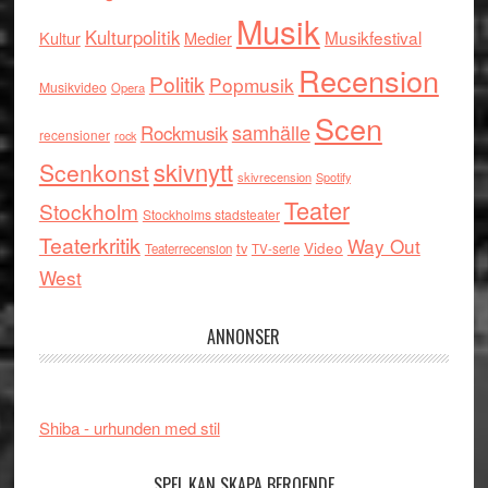
Musik
Kulturpolitik
Musikfestival
Kultur
Medier
Recension
Politik
Popmusik
Musikvideo
Opera
Scen
samhälle
Rockmusik
recensioner
rock
skivnytt
Scenkonst
skivrecension
Spotify
Teater
Stockholm
Stockholms stadsteater
Teaterkritik
Way Out
tv
Video
Teaterrecension
TV-serie
West
ANNONSER
Shiba - urhunden med stil
SPEL KAN SKAPA BEROENDE