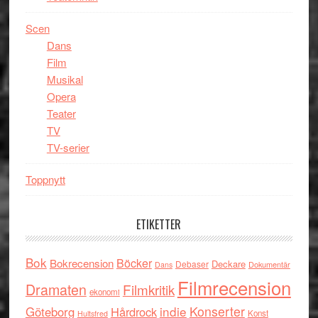
Scen
Dans
Film
Musikal
Opera
Teater
TV
TV-serier
Toppnytt
ETIKETTER
Bok
Böcker
Bokrecension
Deckare
Debaser
Dokumentär
Dans
Filmrecension
Dramaten
Filmkritik
ekonomi
indie
Konserter
Göteborg
Hårdrock
Konst
Hultsfred