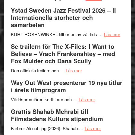
del
Recension:
Ystad Sweden Jazz Festival 2026 – II
III
Håkan
Internationella storheter och
–
Hellström
samarbeten
Framträdanden
–
med
Huskvarna
om
KURT ROSENWINKEL tillhör en av vår tids …
Läs mer
fokus
Folkets
Ystad
Se trailern för The X-Files: I Want to
på
Park
Swede
Believe – Vrach Frankenshtey – med
det
–
Jazz
Fox Mulder och Dana Scully
vokala
en
Festiva
om
helt
2026
Den officiella trailern och …
Läs mer
Se
lysande
–
Way Out West presenterar 19 nya titlar
trailern
kväll
II
i årets filmprogram
för
Internat
The
om
storhet
Världspremiärer, kortfilmer och …
Läs mer
X-
Way
och
Grattis Shahab Mehrabi till
Files:
Out
samarb
Filmstadens Kulturs stipendium
I
West
Want
presenterar
om
Farbror Ali och jag (2026). Shahab …
Läs mer