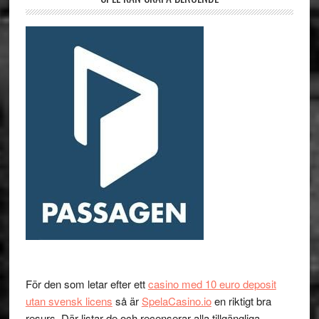
För den som letar efter ett
casino med 10 euro deposit
utan svensk licens
så är
SpelaCasino.io
en riktigt bra
resurs. Där listar de och recenserar alla tillgängliga