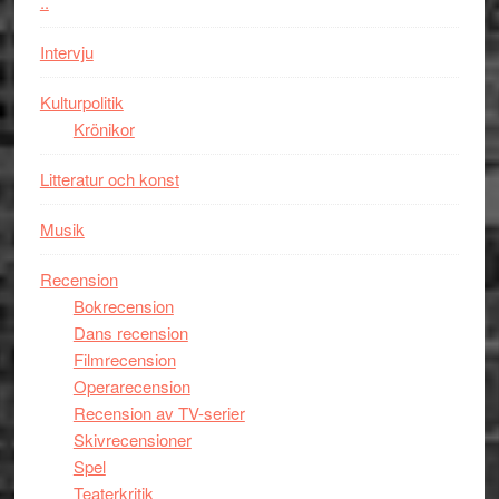
..
med
en
Intervju
Jackie
Chan
Kulturpolitik
i
Krönikor
storform
Litteratur och konst
Musik
Recension
Bokrecension
Dans recension
Filmrecension
Operarecension
Recension av TV-serier
Skivrecensioner
Spel
Teaterkritik