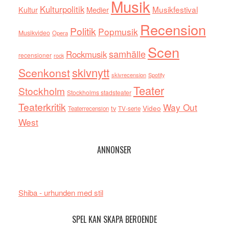
Musik
Kulturpolitik
Musikfestival
Kultur
Medier
Recension
Politik
Popmusik
Musikvideo
Opera
Scen
samhälle
Rockmusik
recensioner
rock
skivnytt
Scenkonst
skivrecension
Spotify
Teater
Stockholm
Stockholms stadsteater
Teaterkritik
Way Out
tv
Video
Teaterrecension
TV-serie
West
ANNONSER
Shiba - urhunden med stil
SPEL KAN SKAPA BEROENDE