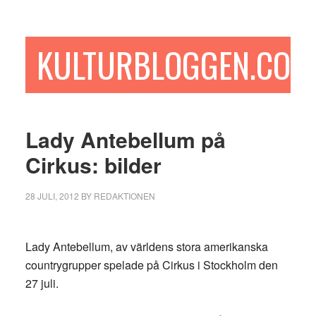
Hoppa
Hoppa
Hoppa
till
till
till
huvudinnehåll
det
sidfot
KULTURBLOGGEN.COM
primära
sidofältet
Lady Antebellum på
Cirkus: bilder
28 JULI, 2012
BY
REDAKTIONEN
Lady Antebellum, av världens stora amerikanska
countrygrupper spelade på Cirkus i Stockholm den
27 juli.