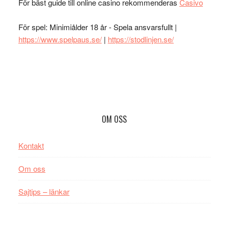
För bäst guide till online casino rekommenderas
Casivo
För spel: Minimiålder 18 år - Spela ansvarsfullt |
https://www.spelpaus.se/
|
https://stodlinjen.se/
Footer
OM OSS
Kontakt
Om oss
Sajtips – länkar