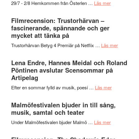
om
29/7 - 2/8 Hemkommen från Österlen …
Läs mer
en
Ystad
humoristisk
Sweden
Filmrecension: Trustorhärvan –
och
Jazz
fascinerande, spännande och ger
hjärtevarm
Festival
mycket att tänka på
lättsam
2026
kompott
om
Trustorhärvan Betyg 4 Premiär på Netflix …
Läs mer
–
Filmrecens
I
Trustorhä
Lena Endre, Hannes Meidal och Roland
Delvis
–
Pöntinen avslutar Scensommar på
bortom
fascineran
Artipelag
genrens
spännand
vidsträckta
om
Efter en sommar fylld av musik, poesi …
Läs mer
och
terräng
Lena
ger
Endre,
Malmöfestivalen bjuder in till sång,
mycket
Hannes
musik, samtal och teater
att
Meidal
tänka
om
Under Malmöfestivalen bjuder Malmö …
Läs mer
och
på
Malmöfestiva
Roland
bjuder