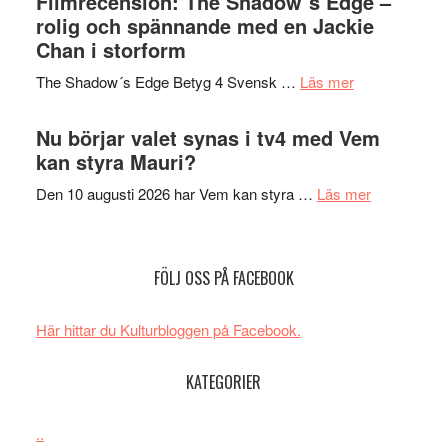
Filmrecension: The Shadow´s Edge –
Pöntinen
in
rolig och spännande med en Jackie
avslutar
till
Chan i storform
Scensommar
sång,
på
om
The Shadow´s Edge Betyg 4 Svensk …
Läs mer
musik,
Artipelag
Filmrecension
samtal
The
Nu börjar valet synas i tv4 med Vem
och
Shadow
kan styra Mauri?
teater
´s
om
Den 10 augusti 2026 har Vem kan styra …
Läs mer
Edge
Nu
–
börjar
rolig
valet
och
FÖLJ OSS PÅ FACEBOOK
synas
spännande
i
med
Här hittar du Kulturbloggen på Facebook.
tv4
en
med
Jackie
KATEGORIER
Vem
Chan
kan
i
styra
..
storform