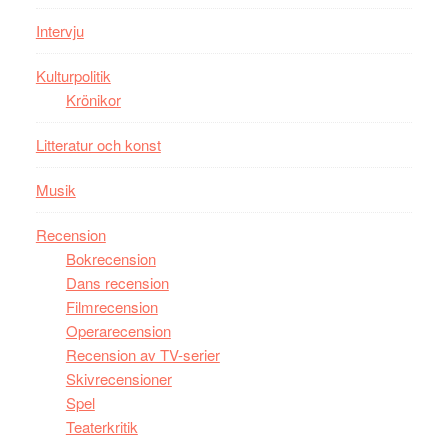
Mauri?
Intervju
Kulturpolitik
Krönikor
Litteratur och konst
Musik
Recension
Bokrecension
Dans recension
Filmrecension
Operarecension
Recension av TV-serier
Skivrecensioner
Spel
Teaterkritik