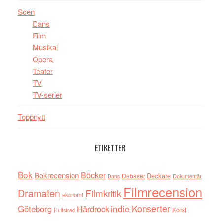
Scen
Dans
Film
Musikal
Opera
Teater
TV
TV-serier
Toppnytt
ETIKETTER
Bok
Böcker
Bokrecension
Deckare
Debaser
Dokumentär
Dans
Filmrecension
Dramaten
Filmkritik
ekonomi
indie
Konserter
Göteborg
Hårdrock
Konst
Hultsfred