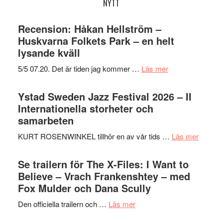
NYTT
Recension: Håkan Hellström –
Huskvarna Folkets Park – en helt
lysande kväll
om
5/5 07.20. Det är tiden jag kommer …
Läs mer
Recension:
Håkan
Ystad Sweden Jazz Festival 2026 – II
Hellström
Internationella storheter och
–
samarbeten
Huskvarna
om
KURT ROSENWINKEL tillhör en av vår tids …
Läs mer
Folkets
Ystad
Park
Swede
Se trailern för The X-Files: I Want to
–
Jazz
Believe – Vrach Frankenshtey – med
en
Festiva
Fox Mulder och Dana Scully
helt
2026
lysande
om
Den officiella trailern och …
Läs mer
–
kväll
Se
II