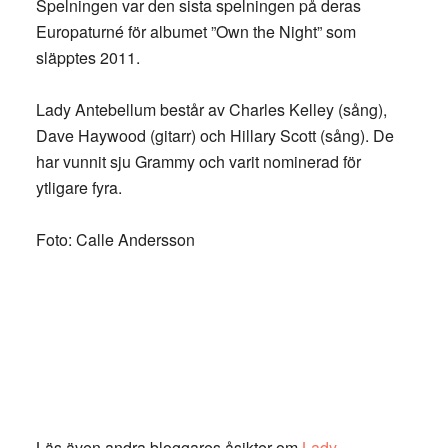
Spelningen var den sista spelningen på deras
Europaturné för albumet ”Own the Night” som
släpptes 2011.
Lady Antebellum består av Charles Kelley (sång),
Dave Haywood (gitarr) och Hillary Scott (sång). De
har vunnit sju Grammy och varit nominerad för
ytligare fyra.
Foto: Calle Andersson
Läs även andra bloggares åsikter om
Lady