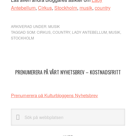
Antebellum
,
Cirkus
,
Stockholm
,
musik
,
country
ARKIVERAD UNDER:
MUSIK
TAGGAD SOM:
CIRKUS
,
COUNTRY
,
LADY ANTEBELLUM
,
MUSIK
,
STOCKHOLM
Primärt
sidofält
PRENUMERERA PÅ VÅRT NYHETSBREV – KOSTNADSFRITT
Prenumerera på Kulturbloggens Nyhetsbrev
Sök
på
webbplatsen