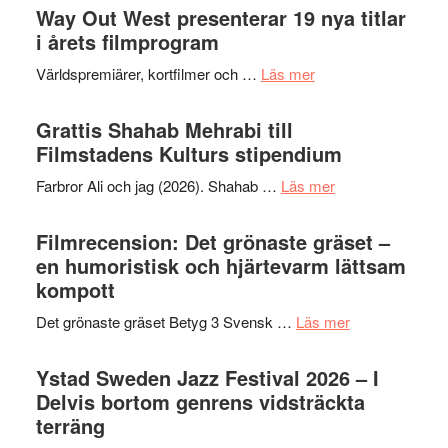
trailern
Way Out West presenterar 19 nya titlar
Internat
för
i årets filmprogram
storhet
The
och
om
Världspremiärer, kortfilmer och …
Läs mer
X-
samarb
Way
Files:
Out
Grattis Shahab Mehrabi till
I
West
Filmstadens Kulturs stipendium
Want
presenterar
to
om
Farbror Ali och jag (2026). Shahab …
Läs mer
19
Believe
Grattis
nya
–
Shahab
Filmrecension: Det grönaste gräset –
titlar
Vrach
Mehrabi
en humoristisk och hjärtevarm lättsam
i
Frankenshtey
till
kompott
årets
–
Filmstadens
filmprogram
med
om
Det grönaste gräset Betyg 3 Svensk …
Läs mer
Kulturs
Fox
Filmrecension:
stipendium
Mulder
Det
Ystad Sweden Jazz Festival 2026 – I
och
grönaste
Delvis bortom genrens vidsträckta
Dana
gräset
terräng
Scully
–