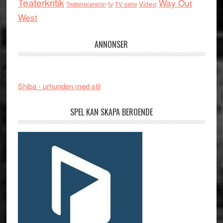
Teaterkritik
Way Out
tv
Video
Teaterrecension
TV-serie
West
ANNONSER
Shiba - urhunden med stil
SPEL KAN SKAPA BEROENDE