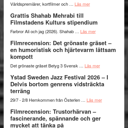
The
om
storhet
Världspremiärer, kortfilmer och …
Läs mer
X-
Way
och
Grattis Shahab Mehrabi till
Files:
Out
samarb
Filmstadens Kulturs stipendium
I
West
Want
presenterar
om
Farbror Ali och jag (2026). Shahab …
Läs mer
to
19
Grattis
Filmrecension: Det grönaste gräset –
Believe
nya
Shahab
en humoristisk och hjärtevarm lättsam
–
titlar
Mehrabi
kompott
Vrach
i
till
Frankenshtey
årets
Filmstadens
om
Det grönaste gräset Betyg 3 Svensk …
Läs mer
–
filmprogram
Kulturs
Filmrecension:
Ystad Sweden Jazz Festival 2026 – I
med
stipendium
Det
Delvis bortom genrens vidsträckta
Fox
grönaste
terräng
Mulder
gräset
och
–
om
29/7 - 2/8 Hemkommen från Österlen …
Läs mer
Dana
en
Ystad
Filmrecension: Trustorhärvan –
Scully
humoristisk
Sweden
fascinerande, spännande och ger
och
Jazz
mycket att tänka på
hjärtevarm
Festival