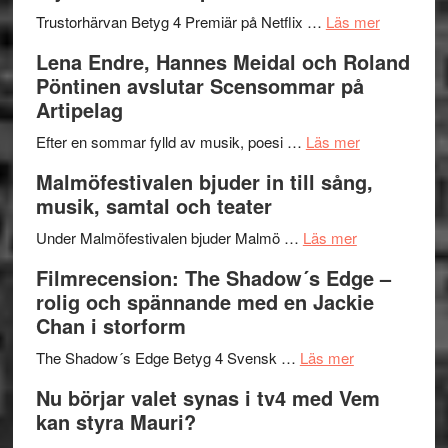
lättsam
2026
om
Trustorhärvan Betyg 4 Premiär på Netflix …
Läs mer
kompott
–
Filmrecens
Lena Endre, Hannes Meidal och Roland
I
Trustorhä
Pöntinen avslutar Scensommar på
Delvis
–
Artipelag
bortom
fascineran
genrens
om
spännand
Efter en sommar fylld av musik, poesi …
Läs mer
vidsträckta
Lena
och
Malmöfestivalen bjuder in till sång,
terräng
Endre,
ger
musik, samtal och teater
Hannes
mycket
om
Meidal
att
Under Malmöfestivalen bjuder Malmö …
Läs mer
Malmöfestiva
och
tänka
Filmrecension: The Shadow´s Edge –
bjuder
Roland
på
rolig och spännande med en Jackie
in
Pöntinen
Chan i storform
till
avslutar
om
sång,
Scensommar
The Shadow´s Edge Betyg 4 Svensk …
Läs mer
Filmrecension
musik,
på
Nu börjar valet synas i tv4 med Vem
The
samtal
Artipelag
kan styra Mauri?
Shadow
och