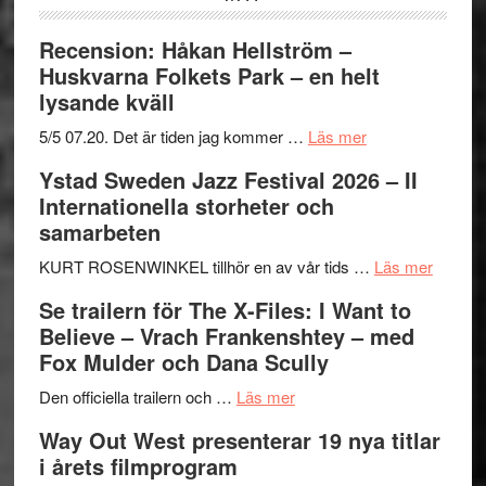
Recension: Håkan Hellström –
Huskvarna Folkets Park – en helt
lysande kväll
om
5/5 07.20. Det är tiden jag kommer …
Läs mer
Recension:
Ystad Sweden Jazz Festival 2026 – II
Håkan
Internationella storheter och
Hellström
samarbeten
–
Huskvarna
om
KURT ROSENWINKEL tillhör en av vår tids …
Läs mer
Folkets
Ystad
Se trailern för The X-Files: I Want to
Park
Swede
Believe – Vrach Frankenshtey – med
–
Jazz
Fox Mulder och Dana Scully
en
Festiva
om
helt
2026
Den officiella trailern och …
Läs mer
Se
lysande
–
Way Out West presenterar 19 nya titlar
trailern
kväll
II
i årets filmprogram
för
Internat