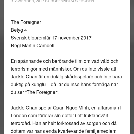
9 NOVEMBER, 2017
BY
ROSEMARI SÖDERGREN
The Foreigner
Betyg 4
Svensk biopremiär 17 november 2017
Regi Martin Cambell
En spännande och berörande film om vad våld och
terrorism gör med människor. Om du inte visste att
Jackie Chan är en duktig skådespelare och inte bara
duktig på kungfu – då lär du inse hans förmåga när
du ser ”The Foreigner”.
Jackie Chan spelar Quan Ngoc Minh, en affärsman i
London som förlorar sin dotter i ett fruktansvärt
terrordåd. Han är helt förkrossad av sorgen och då
dottern var hans enda kvarlevande familjemedlem