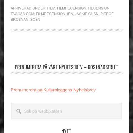
ARKIVERAD UNDER:
FILM
,
FILMRECENSION
,
RECENSION
TAGGAD SOM:
FILMRECENSION
,
IRA
,
JACKIE CHAN
,
PIERCE
BROSNAN
,
SCEN
Primärt
sidofält
PRENUMERERA PÅ VÅRT NYHETSBREV – KOSTNADSFRITT
Prenumerera på Kulturbloggens Nyhetsbrev
Sök
på
webbplatsen
NYTT