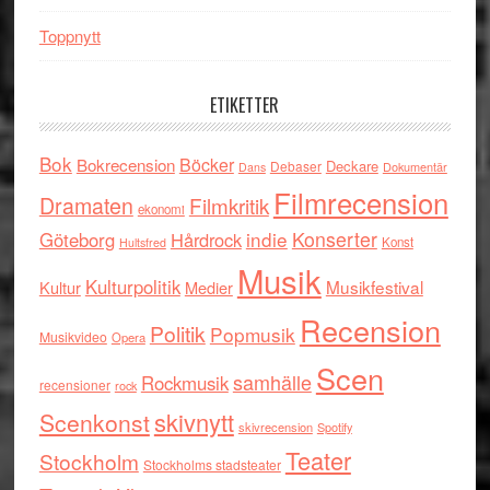
Toppnytt
ETIKETTER
Bok
Böcker
Bokrecension
Deckare
Debaser
Dokumentär
Dans
Filmrecension
Dramaten
Filmkritik
ekonomi
indie
Konserter
Göteborg
Hårdrock
Konst
Hultsfred
Musik
Kulturpolitik
Musikfestival
Kultur
Medier
Recension
Politik
Popmusik
Musikvideo
Opera
Scen
samhälle
Rockmusik
recensioner
rock
skivnytt
Scenkonst
skivrecension
Spotify
Teater
Stockholm
Stockholms stadsteater