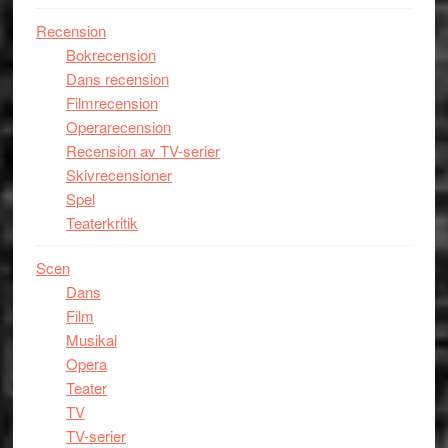
Recension
Bokrecension
Dans recension
Filmrecension
Operarecension
Recension av TV-serier
Skivrecensioner
Spel
Teaterkritik
Scen
Dans
Film
Musikal
Opera
Teater
TV
TV-serier