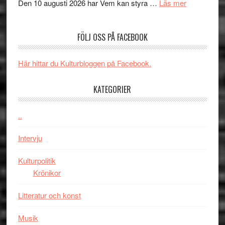
´s
teater
om
Den 10 augusti 2026 har Vem kan styra …
Läs mer
Edge
Nu
–
börjar
FÖLJ OSS PÅ FACEBOOK
rolig
valet
och
synas
spännande
i
Här hittar du Kulturbloggen på Facebook.
med
tv4
en
med
KATEGORIER
Jackie
Vem
Chan
kan
..
i
styra
storform
Mauri?
Intervju
Kulturpolitik
Krönikor
Litteratur och konst
Musik