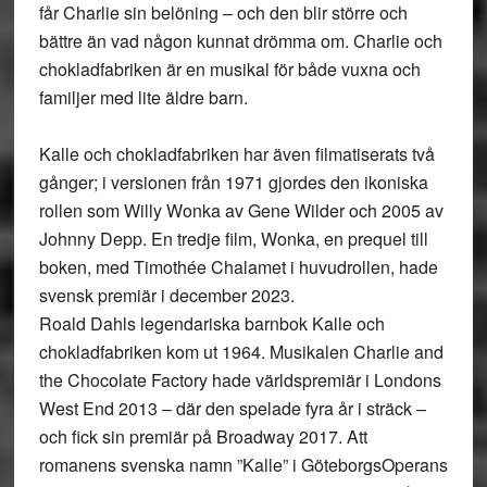
får Charlie sin belöning – och den blir större och
bättre än vad någon kunnat drömma om. Charlie och
chokladfabriken är en musikal för både vuxna och
familjer med lite äldre barn.
Kalle och chokladfabriken har även filmatiserats två
gånger; i versionen från 1971 gjordes den ikoniska
rollen som Willy Wonka av Gene Wilder och 2005 av
Johnny Depp. En tredje film, Wonka, en prequel till
boken, med Timothée Chalamet i huvudrollen, hade
svensk premiär i december 2023.
Roald Dahls legendariska barnbok Kalle och
chokladfabriken kom ut 1964. Musikalen Charlie and
the Chocolate Factory hade världspremiär i Londons
West End 2013 – där den spelade fyra år i sträck –
och fick sin premiär på Broadway 2017. Att
romanens svenska namn ”Kalle” i GöteborgsOperans