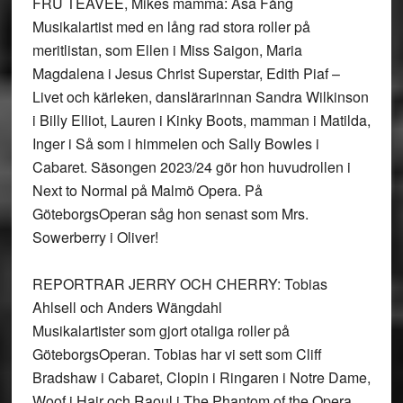
FRU TEAVEE, Mikes mamma: Åsa Fång
Musikalartist med en lång rad stora roller på
meritlistan, som Ellen i Miss Saigon, Maria
Magdalena i Jesus Christ Superstar, Edith Piaf –
Livet och kärleken, danslärarinnan Sandra Wilkinson
i Billy Elliot, Lauren i Kinky Boots, mamman i Matilda,
Inger i Så som i himmelen och Sally Bowles i
Cabaret. Säsongen 2023/24 gör hon huvudrollen i
Next to Normal på Malmö Opera. På
GöteborgsOperan såg hon senast som Mrs.
Sowerberry i Oliver!
REPORTRAR JERRY OCH CHERRY: Tobias
Ahlsell och Anders Wängdahl
Musikalartister som gjort otaliga roller på
GöteborgsOperan. Tobias har vi sett som Cliff
Bradshaw i Cabaret, Clopin i Ringaren i Notre Dame,
Woof i Hair och Raoul i The Phantom of the Opera.