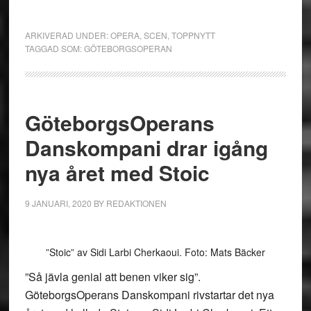
ARKIVERAD UNDER:
OPERA
,
SCEN
,
TOPPNYTT
TAGGAD SOM:
GÖTEBORGSOPERAN
GöteborgsOperans
Danskompani drar igång
nya året med Stoic
9 JANUARI, 2020
BY
REDAKTIONEN
”Stoic” av Sidi Larbi Cherkaoui. Foto: Mats Bäcker
”Så jävla genial att benen viker sig”.
GöteborgsOperans Danskompani rivstartar det nya