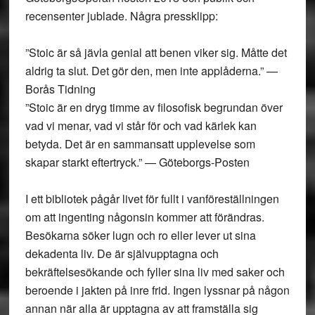
recensenter jublade. Några pressklipp:
”Stoic är så jävla genial att benen viker sig. Måtte det
aldrig ta slut. Det gör den, men inte applåderna.” —
Borås Tidning
”Stoic är en dryg timme av filosofisk begrundan över
vad vi menar, vad vi står för och vad kärlek kan
betyda. Det är en sammansatt upplevelse som
skapar starkt eftertryck.” — Göteborgs-Posten
I ett bibliotek pågår livet för fullt i vanföreställningen
om att ingenting någonsin kommer att förändras.
Besökarna söker lugn och ro eller lever ut sina
dekadenta liv. De är självupptagna och
bekräftelsesökande och fyller sina liv med saker och
beroende i jakten på inre frid. Ingen lyssnar på någon
annan när alla är upptagna av att framställa sig