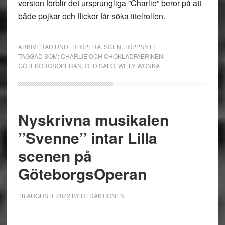
version förblir det ursprungliga ”Charlie” beror på att
både pojkar och flickor får söka titelrollen.
ARKIVERAD UNDER:
OPERA
,
SCEN
,
TOPPNYTT
TAGGAD SOM:
CHARLIE OCH CHOKLADFABRIKEN
,
GÖTEBORGSOPERAN
,
OLD SALO
,
WILLY WONKA
Nyskrivna musikalen
”Svenne” intar Lilla
scenen på
GöteborgsOperan
18 AUGUSTI, 2022
BY
REDAKTIONEN