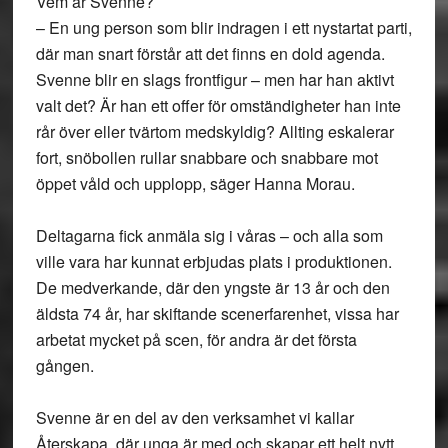
Vem är Svenne?
– En ung person som blir indragen i ett nystartat parti,
där man snart förstår att det finns en dold agenda.
Svenne blir en slags frontfigur – men har han aktivt
valt det? Är han ett offer för omständigheter han inte
rår över eller tvärtom medskyldig? Allting eskalerar
fort, snöbollen rullar snabbare och snabbare mot
öppet våld och upplopp, säger Hanna Morau.
Deltagarna fick anmäla sig i våras – och alla som
ville vara har kunnat erbjudas plats i produktionen.
De medverkande, där den yngste är 13 år och den
äldsta 74 år, har skiftande scenerfarenhet, vissa har
arbetat mycket på scen, för andra är det första
gången.
Svenne är en del av den verksamhet vi kallar
Återskapa, där unga är med och skapar ett helt nytt