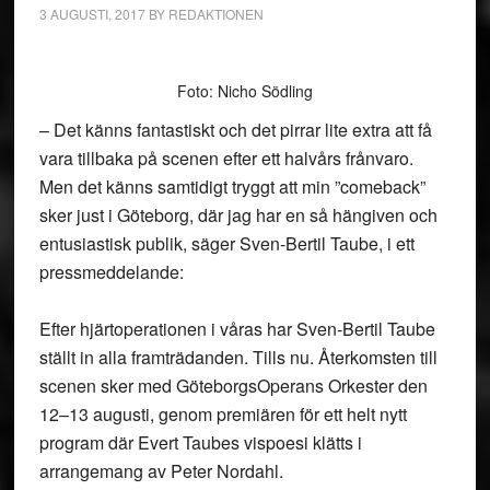
3 AUGUSTI, 2017
BY
REDAKTIONEN
Foto: Nicho Södling
– Det känns fantastiskt och det pirrar lite extra att få
vara tillbaka på scenen efter ett halvårs frånvaro.
Men det känns samtidigt tryggt att min ”comeback”
sker just i Göteborg, där jag har en så hängiven och
entusiastisk publik, säger Sven-Bertil Taube, i ett
pressmeddelande:
Efter hjärtoperationen i våras har Sven-Bertil Taube
ställt in alla framträdanden. Tills nu. Återkomsten till
scenen sker med GöteborgsOperans Orkester den
12–13 augusti, genom premiären för ett helt nytt
program där Evert Taubes vispoesi klätts i
arrangemang av Peter Nordahl.