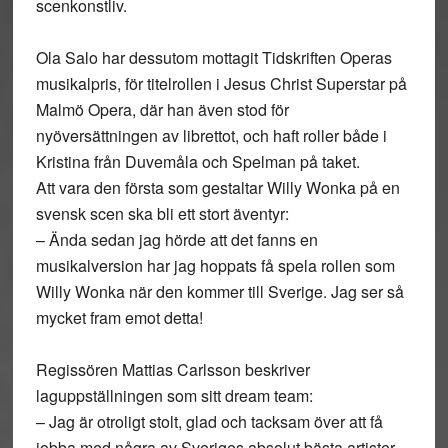
scenkonstliv.
Ola Salo har dessutom mottagit Tidskriften Operas
musikalpris, för titelrollen i Jesus Christ Superstar på
Malmö Opera, där han även stod för
nyöversättningen av librettot, och haft roller både i
Kristina från Duvemåla och Spelman på taket.
Att vara den första som gestaltar Willy Wonka på en
svensk scen ska bli ett stort äventyr:
– Ända sedan jag hörde att det fanns en
musikalversion har jag hoppats få spela rollen som
Willy Wonka när den kommer till Sverige. Jag ser så
mycket fram emot detta!
Regissören Mattias Carlsson beskriver
laguppställningen som sitt dream team:
– Jag är otroligt stolt, glad och tacksam över att få
jobba med några av Sveriges absolut bästa artister,