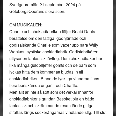
Sverigepremiär: 21 september 2024 på
GöteborgsOperans stora scen.
OM MUSIKALEN:
Charlie och chokladfabriken följer Roald Dahls
berättelse om den fattiga, godhjärtade och
godisälskande Charlie som växer upp nära Willy
Wonkas mystiska chokladfabrik. Godisfabrikören
utlyser en fantastisk tävling: i fem chokladkakor har
lika många guldbiljetter gömts och de barn som
lyckas hitta dem kommer att bjudas in till
chokladfabriken. Bland de lyckliga vinnarna finns
flera bortskämda ungar – och Charlie.
Men allt är inte så sött som det verkar innanför
chokladfabrikens grindar. Besöket blir en både
fantastisk och skrämmande resa, där de giriga
straffas längs sockerängarnas vindlande stig. Till slut