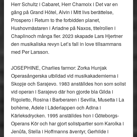
Herr Schultz i Cabaret, Herr Chamoix i Det var en
gång på Grand Hôtel, Alvin i Mitt livs berättelse,
Prospero i Return to the forbidden planet,
Hushovmästaren i Ariadne på Naxos, titelrollen i
Chaplinoch många fler. 2023 skapade Lars Hjertner
den musikaliska revyn Let’s fall in love tillsammans
med Per Larsson.
JOSEPHINE, Charlies farmor: Zorka Hunjak
Operasångerska utbildad vid musikakademierna i
Skopje och Sarajevo. 1983 anställdes hon som solist
vid operan i Sarajevo där hon gjorde bla Gilda i
Rigoletto, Rosina i Barberaren i Sevilla, Musetta i La
bohème, Adele i Läderlappen och Adina i
Kärleksdrycken. 1995 anställdes hon i Göteborgs-
Operans Kör och har gjort solistpartier som Karolka i
Jenůfa, Stella i Hoffmanns äventyr, Gerhilde i