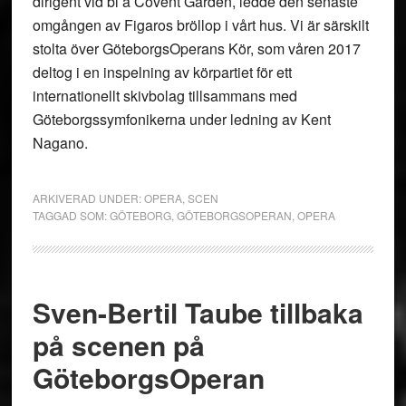
dirigent vid bl a Covent Garden, ledde den senaste
omgången av Figaros bröllop i vårt hus. Vi är särskilt
stolta över GöteborgsOperans Kör, som våren 2017
deltog i en inspelning av körpartiet för ett
internationellt skivbolag tillsammans med
Göteborgssymfonikerna under ledning av Kent
Nagano.
ARKIVERAD UNDER:
OPERA
,
SCEN
TAGGAD SOM:
GÖTEBORG
,
GÖTEBORGSOPERAN
,
OPERA
Sven-Bertil Taube tillbaka
på scenen på
GöteborgsOperan