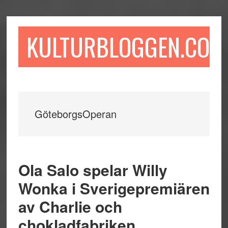
Hoppa
Hoppa
Hoppa
till
till
till
huvudinnehåll
det
sidfot
KULTURBLOGGEN.COM
primära
sidofältet
GöteborgsOperan
Ola Salo spelar Willy
Wonka i Sverigepremiären
av Charlie och
chokladfabriken