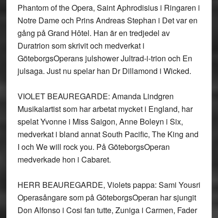
Phantom of the Opera, Saint Aphrodisius i Ringaren i
Notre Dame och Prins Andreas Stephan i Det var en
gång på Grand Hôtel. Han är en tredjedel av
Duratrion som skrivit och medverkat i
GöteborgsOperans julshower Jultrad-i-trion och En
julsaga. Just nu spelar han Dr Dillamond i Wicked.
VIOLET BEAUREGARDE: Amanda Lindgren
Musikalartist som har arbetat mycket i England, har
spelat Yvonne i Miss Saigon, Anne Boleyn i Six,
medverkat i bland annat South Pacific, The King and
I och We will rock you. På GöteborgsOperan
medverkade hon i Cabaret.
HERR BEAUREGARDE, Violets pappa: Sami Yousri
Operasångare som på GöteborgsOperan har sjungit
Don Alfonso i Cosi fan tutte, Zuniga i Carmen, Fader