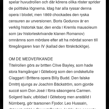
spelar huvudrollen och där körens olika röster sprider
de politiska lögnerna. Idag har alla ryssar denna
opera i blodet, men 1869 chockades den ryska
censuren av urversionen. Boris Godunov är en
verklig historisk tsar, den enda i Kremls mausoleum
som (av historieskrivande klanen Romanov)
omnämns som mördare efter att ha mördat sonen till
föregångaren Ivan IV (kallad den förskräcklige).
OM DE MEDVERKANDE
Titelrollen görs av britten Clive Bayley, som hade
stora framgångar i Göteborg som den ondskefulle
Claggart i Brittens opera Billy Budd. Den falske
Dmitrij sjungs av Joachim Bäckström, som gjorde
succé som Don José i förra säsongens Carmen.
Solgerd Isalv, utbildad i Göteborg men anställd i
Nürnberg, gör tsarsonen Fjodor. Leo Hussain,