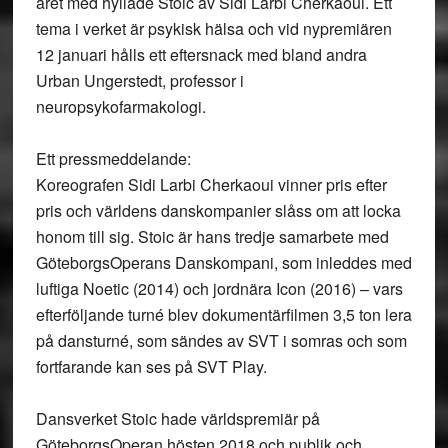
året med hyllade Stoic av Sidi Larbi Cherkaoui. Ett
tema i verket är psykisk hälsa och vid nypremiären
12 januari hålls ett eftersnack med bland andra
Urban Ungerstedt, professor i
neuropsykofarmakologi.
Ett pressmeddelande:
Koreografen Sidi Larbi Cherkaoui vinner pris efter
pris och världens danskompanier slåss om att locka
honom till sig. Stoic är hans tredje samarbete med
GöteborgsOperans Danskompani, som inleddes med
luftiga Noetic (2014) och jordnära Icon (2016) – vars
efterföljande turné blev dokumentärfilmen 3,5 ton lera
på dansturné, som sändes av SVT i somras och som
fortfarande kan ses på SVT Play.
Dansverket Stoic hade världspremiär på
GöteborgsOperan hösten 2018 och publik och