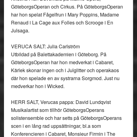
GöteborgsOperan och Cirkus. På GöteborgsOperan
har hon spelat Fågelfrun i Mary Poppins, Madame
Renaud i La Cage aux Folles och Scrooge i En
Julsaga.
VERUCA SALT: Julia Carlström
Utbildad på Balettakademien i Göteborg. På
GöteborgsOperan har hon medverkat i Cabaret,
Kärlek skonar ingen och i Julglitter och operakaos
där hon spelade en av systrarna Sorgmod. Just nu
medverkar hon i Wicked.
HERR SALT, Verucas pappa: David Lundqvist
Musikalartist som tillhör GöteborgsOperans
solistensemble och har setts på GöteborgsOperans
scen i en lång rad uppsättningar, bl.a som
Konferencieren i Cabaret, Monsieur Firmin i The