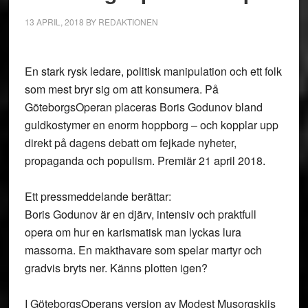
13 APRIL, 2018
BY
REDAKTIONEN
En stark rysk ledare, politisk manipulation och ett folk
som mest bryr sig om att konsumera. På
GöteborgsOperan placeras Boris Godunov bland
guldkostymer en enorm hoppborg – och kopplar upp
direkt på dagens debatt om fejkade nyheter,
propaganda och populism. Premiär 21 april 2018.
Ett pressmeddelande berättar:
Boris Godunov är en djärv, intensiv och praktfull
opera om hur en karismatisk man lyckas lura
massorna. En makthavare som spelar martyr och
gradvis bryts ner. Känns plotten igen?
I GöteborgsOperans version av Modest Musorgskijs