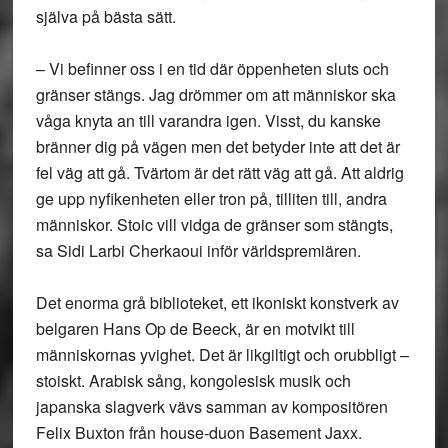
själva på bästa sätt.
– Vi befinner oss i en tid där öppenheten sluts och
gränser stängs. Jag drömmer om att människor ska
våga knyta an till varandra igen. Visst, du kanske
bränner dig på vägen men det betyder inte att det är
fel väg att gå. Tvärtom är det rätt väg att gå. Att aldrig
ge upp nyfikenheten eller tron på, tilliten till, andra
människor. Stoic vill vidga de gränser som stängts,
sa Sidi Larbi Cherkaoui inför världspremiären.
Det enorma grå biblioteket, ett ikoniskt konstverk av
belgaren Hans Op de Beeck, är en motvikt till
människornas yvighet. Det är likgiltigt och orubbligt –
stoiskt. Arabisk sång, kongolesisk musik och
japanska slagverk vävs samman av kompositören
Felix Buxton från house-duon Basement Jaxx.