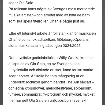
säger Ola Salo.
På rollistan finns några av Sveriges mest meriterade
musikalartister – och arbetet med att hitta de barn
som ska spela titelrollen Charlie pågår just nu.
Efter ett intensivt arbete är rollistan klar för musikalen
Charlie och chokladfabriken, GöteborgsOperans
stora musikalsatsning säsongen 2024/2025.
Den mystiske godisfabrikören Willy Wonka kommer
att spelas av Ola Salo, en av Sveriges mest
uttrycksfulla och älskade artister, känd för sin starka
scennärvaro. Att kalla honom mångsidig är en
underdrift: rockikon genom bandet The Ark såklart –
och egna krogshower, melodifestivaler, soloalbum,
turnéer, sommarprat, tv-program och mycket, mycket
mer har gett Ola Salo en unik position i svenskt