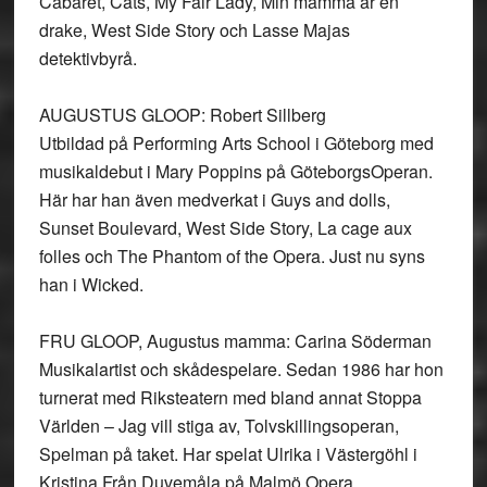
Cabaret, Cats, My Fair Lady, Min mamma är en
drake, West Side Story och Lasse Majas
detektivbyrå.
AUGUSTUS GLOOP: Robert Sillberg
Utbildad på Performing Arts School i Göteborg med
musikaldebut i Mary Poppins på GöteborgsOperan.
Här har han även medverkat i Guys and dolls,
Sunset Boulevard, West Side Story, La cage aux
folles och The Phantom of the Opera. Just nu syns
han i Wicked.
FRU GLOOP, Augustus mamma: Carina Söderman
Musikalartist och skådespelare. Sedan 1986 har hon
turnerat med Riksteatern med bland annat Stoppa
Världen – Jag vill stiga av, Tolvskillingsoperan,
Spelman på taket. Har spelat Ulrika i Västergöhl i
Kristina Från Duvemåla på Malmö Opera,