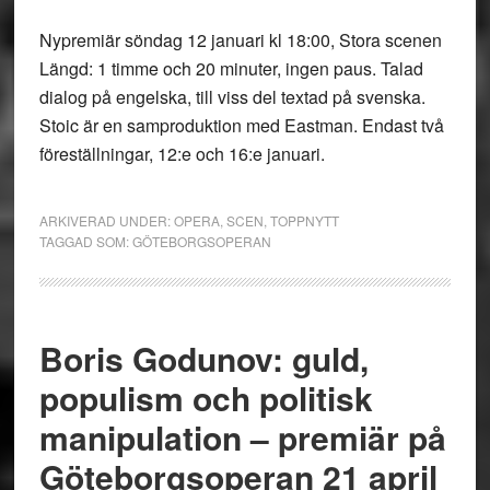
Nypremiär söndag 12 januari kl 18:00, Stora scenen
Längd: 1 timme och 20 minuter, ingen paus. Talad
dialog på engelska, till viss del textad på svenska.
Stoic är en samproduktion med Eastman. Endast två
föreställningar, 12:e och 16:e januari.
ARKIVERAD UNDER:
OPERA
,
SCEN
,
TOPPNYTT
TAGGAD SOM:
GÖTEBORGSOPERAN
Boris Godunov: guld,
populism och politisk
manipulation – premiär på
Göteborgsoperan 21 april