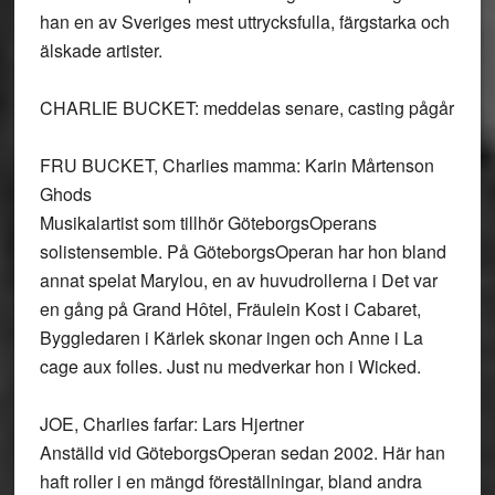
han en av Sveriges mest uttrycksfulla, färgstarka och
älskade artister.
CHARLIE BUCKET: meddelas senare, casting pågår
FRU BUCKET, Charlies mamma: Karin Mårtenson
Ghods
Musikalartist som tillhör GöteborgsOperans
solistensemble. På GöteborgsOperan har hon bland
annat spelat Marylou, en av huvudrollerna i Det var
en gång på Grand Hôtel, Fräulein Kost i Cabaret,
Byggledaren i Kärlek skonar ingen och Anne i La
cage aux folles. Just nu medverkar hon i Wicked.
JOE, Charlies farfar: Lars Hjertner
Anställd vid GöteborgsOperan sedan 2002. Här han
haft roller i en mängd föreställningar, bland andra