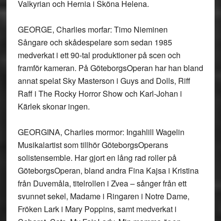
Valkyrian och Hernia i Sköna Helena.
GEORGE, Charlies morfar: Timo Nieminen
Sångare och skådespelare som sedan 1985
medverkat i ett 90-tal produktioner på scen och
framför kameran. På GöteborgsOperan har han bland
annat spelat Sky Masterson i Guys and Dolls, Riff
Raff i The Rocky Horror Show och Karl-Johan i
Kärlek skonar ingen.
GEORGINA, Charlies mormor: Ingahlill Wagelin
Musikalartist som tillhör GöteborgsOperans
solistensemble. Har gjort en lång rad roller på
GöteborgsOperan, bland andra Fina Kajsa i Kristina
från Duvemåla, titelrollen i Zvea – sånger från ett
svunnet sekel, Madame i Ringaren i Notre Dame,
Fröken Lark i Mary Poppins, samt medverkat i