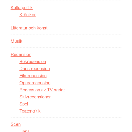
Man
Kulturpolitik
filmen
Krönikor
någonsin
Litteratur och konst
Musik
Recension
Bokrecension
Dans recension
Filmrecension
Operarecension
Recension av TV-serier
Skivrecensioner
Spel
Teaterkritik
Scen
Dans