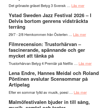
årets
Filmstadens
om
Det grönaste gräset Betyg 3 Svensk …
Läs mer
filmprogram
Kulturs
Filmrecension:
Ystad Sweden Jazz Festival 2026 – I
stipendium
Det
Delvis bortom genrens vidsträckta
grönaste
terräng
gräset
–
om
29/7 - 2/8 Hemkommen från Österlen …
Läs mer
en
Ystad
Filmrecension: Trustorhärvan –
humoristisk
Sweden
fascinerande, spännande och ger
och
Jazz
mycket att tänka på
hjärtevarm
Festival
lättsam
2026
om
Trustorhärvan Betyg 4 Premiär på Netflix …
Läs mer
kompott
–
Filmrecens
Lena Endre, Hannes Meidal och Roland
I
Trustorhä
Pöntinen avslutar Scensommar på
Delvis
–
Artipelag
bortom
fascineran
genrens
om
spännand
Efter en sommar fylld av musik, poesi …
Läs mer
vidsträckta
Lena
och
Malmöfestivalen bjuder in till sång,
terräng
Endre,
ger
musik, samtal och teater