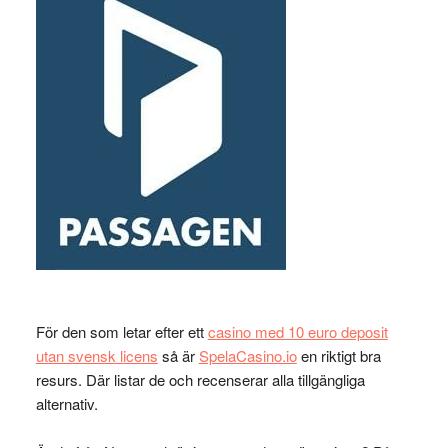
För den som letar efter ett
casino med 10 euro deposit
utan svensk licens
så är
SpelaCasino.io
en riktigt bra
resurs. Där listar de och recenserar alla tillgängliga
alternativ.