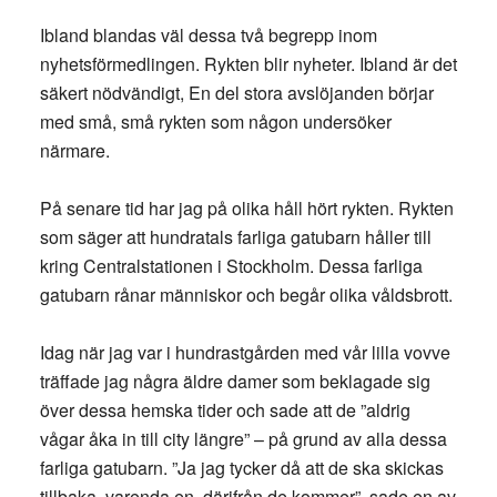
Ibland blandas väl dessa två begrepp inom
nyhetsförmedlingen. Rykten blir nyheter. Ibland är det
säkert nödvändigt, En del stora avslöjanden börjar
med små, små rykten som någon undersöker
närmare.
På senare tid har jag på olika håll hört rykten. Rykten
som säger att hundratals farliga gatubarn håller till
kring Centralstationen i Stockholm. Dessa farliga
gatubarn rånar människor och begår olika våldsbrott.
Idag när jag var i hundrastgården med vår lilla vovve
träffade jag några äldre damer som beklagade sig
över dessa hemska tider och sade att de ”aldrig
vågar åka in till city längre” – på grund av alla dessa
farliga gatubarn. ”Ja jag tycker då att de ska skickas
tillbaka, varenda en, därifrån de kommer”, sade en av