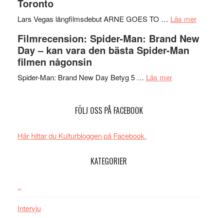
Toronto
Chan
serie:
kan
i
Svärtan
styra
om
Lars Vegas långfilmsdebut ARNE GOES TO …
Läs mer
storform
–
Mauri?
Lars
Filmrecension: Spider-Man: Brand New
välgjort
Vegas
Day – kan vara den bästa Spider-Man
om
långfi
filmen någonsin
människans
ARNE
om
mörker
GOES
Spider-Man: Brand New Day Betyg 5 …
Läs mer
Filmrecension
med
TO
Spider-
imponerande
SPAC
FÖLJ OSS PÅ FACEBOOK
Man:
unga
får
Brand
skådespelar
världs
New
i
Här hittar du Kulturbloggen på Facebook.
Day
Toront
–
KATEGORIER
kan
vara
..
den
bästa
Intervju
Spider-