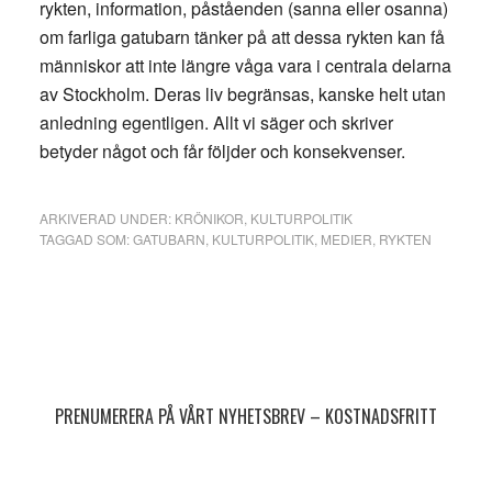
rykten, information, påståenden (sanna eller osanna)
om farliga gatubarn tänker på att dessa rykten kan få
människor att inte längre våga vara i centrala delarna
av Stockholm. Deras liv begränsas, kanske helt utan
anledning egentligen. Allt vi säger och skriver
betyder något och får följder och konsekvenser.
ARKIVERAD UNDER:
KRÖNIKOR
,
KULTURPOLITIK
TAGGAD SOM:
GATUBARN
,
KULTURPOLITIK
,
MEDIER
,
RYKTEN
Primärt
sidofält
PRENUMERERA PÅ VÅRT NYHETSBREV – KOSTNADSFRITT