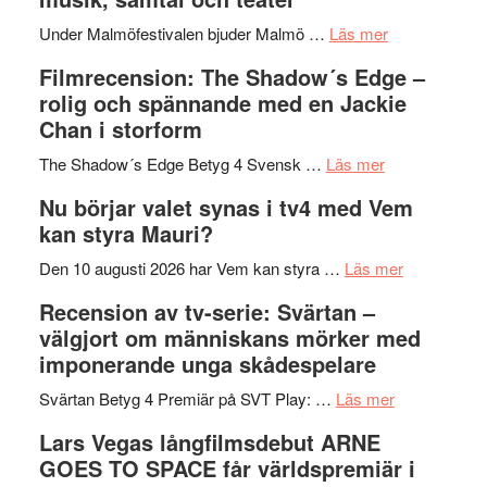
Hannes
mycket
om
Meidal
att
Under Malmöfestivalen bjuder Malmö …
Läs mer
Malmöfestiva
och
tänka
Filmrecension: The Shadow´s Edge –
bjuder
Roland
på
rolig och spännande med en Jackie
in
Pöntinen
Chan i storform
till
avslutar
om
sång,
Scensommar
The Shadow´s Edge Betyg 4 Svensk …
Läs mer
Filmrecension
musik,
på
Nu börjar valet synas i tv4 med Vem
The
samtal
Artipelag
kan styra Mauri?
Shadow
och
´s
teater
om
Den 10 augusti 2026 har Vem kan styra …
Läs mer
Edge
Nu
Recension av tv-serie: Svärtan –
–
börjar
välgjort om människans mörker med
rolig
valet
imponerande unga skådespelare
och
synas
spännande
om
i
Svärtan Betyg 4 Premiär på SVT Play: …
Läs mer
med
Recension
tv4
Lars Vegas långfilmsdebut ARNE
en
av
med
GOES TO SPACE får världspremiär i
Jackie
tv-
Vem