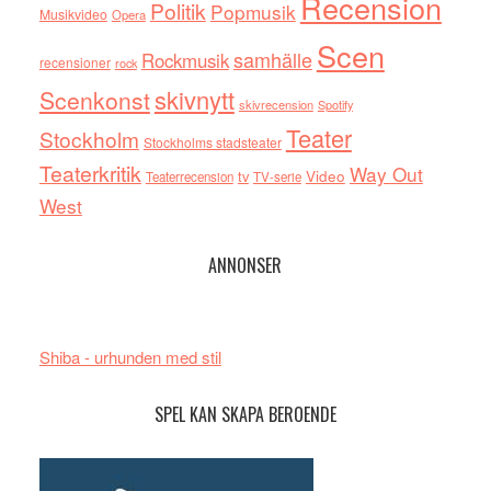
Recension
Politik
Popmusik
Musikvideo
Opera
Scen
samhälle
Rockmusik
recensioner
rock
skivnytt
Scenkonst
skivrecension
Spotify
Teater
Stockholm
Stockholms stadsteater
Teaterkritik
Way Out
tv
Video
Teaterrecension
TV-serie
West
ANNONSER
Shiba - urhunden med stil
SPEL KAN SKAPA BEROENDE