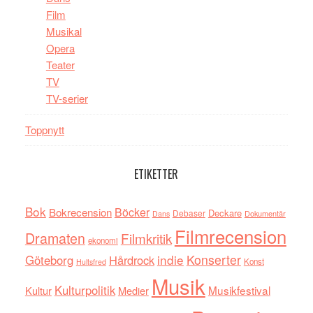
Film
Musikal
Opera
Teater
TV
TV-serier
Toppnytt
ETIKETTER
Bok
Böcker
Bokrecension
Deckare
Debaser
Dokumentär
Dans
Filmrecension
Dramaten
Filmkritik
ekonomi
indie
Konserter
Göteborg
Hårdrock
Konst
Hultsfred
Musik
Kulturpolitik
Musikfestival
Kultur
Medier