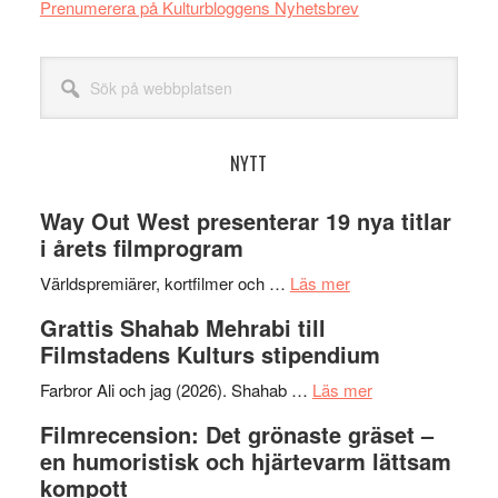
Prenumerera på Kulturbloggens Nyhetsbrev
Sök
på
webbplatsen
NYTT
Way Out West presenterar 19 nya titlar
i årets filmprogram
om
Världspremiärer, kortfilmer och …
Läs mer
Way
Grattis Shahab Mehrabi till
Out
Filmstadens Kulturs stipendium
West
presenterar
om
Farbror Ali och jag (2026). Shahab …
Läs mer
19
Grattis
Filmrecension: Det grönaste gräset –
nya
Shahab
en humoristisk och hjärtevarm lättsam
titlar
Mehrabi
kompott
i
till