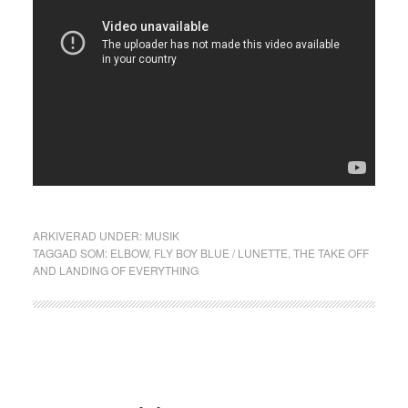
ARKIVERAD UNDER:
MUSIK
TAGGAD SOM:
ELBOW
,
FLY BOY BLUE / LUNETTE
,
THE TAKE OFF
AND LANDING OF EVERYTHING
Primärt
sidofält