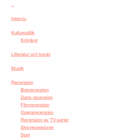
vara
..
den
bästa
Intervju
Spider-
Man
Kulturpolitik
filmen
Krönikor
någonsin
Litteratur och konst
Musik
Recension
Bokrecension
Dans recension
Filmrecension
Operarecension
Recension av TV-serier
Skivrecensioner
Spel