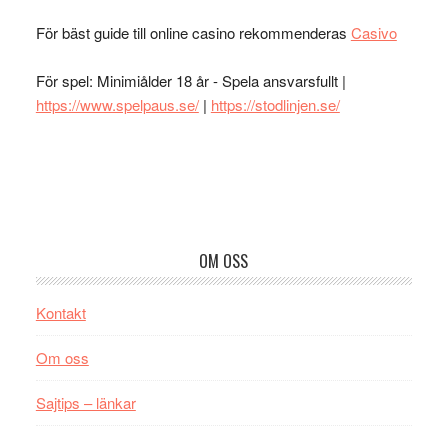
För bäst guide till online casino rekommenderas
Casivo
För spel: Minimiålder 18 år - Spela ansvarsfullt |
https://www.spelpaus.se/
|
https://stodlinjen.se/
Footer
OM OSS
Kontakt
Om oss
Sajtips – länkar