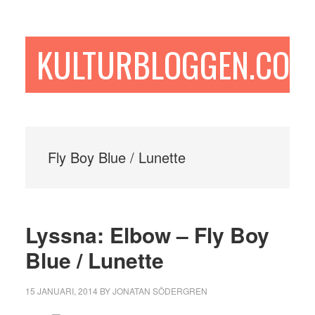
Hoppa
Hoppa
Hoppa
till
till
till
huvudinnehåll
det
sidfot
KULTURBLOGGEN.COM
primära
sidofältet
Fly Boy Blue / Lunette
Lyssna: Elbow – Fly Boy
Blue / Lunette
15 JANUARI, 2014
BY
JONATAN SÖDERGREN