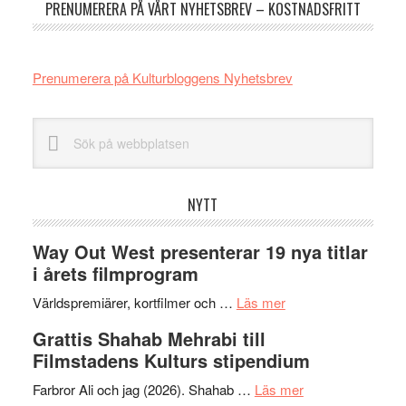
PRENUMERERA PÅ VÅRT NYHETSBREV – KOSTNADSFRITT
Prenumerera på Kulturbloggens Nyhetsbrev
Sök
på
webbplatsen
NYTT
Way Out West presenterar 19 nya titlar
i årets filmprogram
om
Världspremiärer, kortfilmer och …
Läs mer
Way
Grattis Shahab Mehrabi till
Out
Filmstadens Kulturs stipendium
West
presenterar
om
Farbror Ali och jag (2026). Shahab …
Läs mer