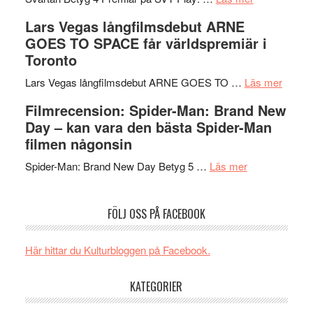
med
Recension
tv4
Lars Vegas långfilmsdebut ARNE
en
av
med
GOES TO SPACE får världspremiär i
Jackie
tv-
Vem
Toronto
Chan
serie:
kan
i
Svärtan
styra
om
Lars Vegas långfilmsdebut ARNE GOES TO …
Läs mer
storform
–
Mauri?
Lars
Filmrecension: Spider-Man: Brand New
välgjort
Vegas
Day – kan vara den bästa Spider-Man
om
långfi
filmen någonsin
människans
ARNE
om
mörker
GOES
Spider-Man: Brand New Day Betyg 5 …
Läs mer
Filmrecension
med
TO
Spider-
imponerande
SPAC
FÖLJ OSS PÅ FACEBOOK
Man:
unga
får
Brand
skådespelar
världs
New
i
Här hittar du Kulturbloggen på Facebook.
Day
Toront
–
KATEGORIER
kan