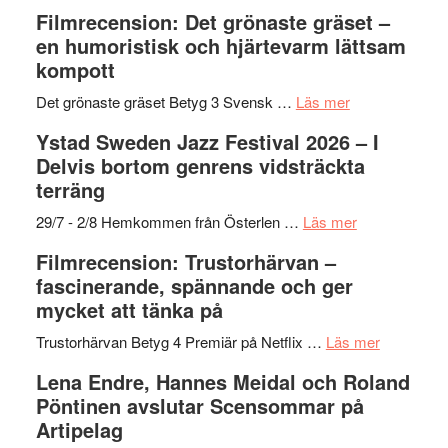
19
Grattis
Filmrecension: Det grönaste gräset –
nya
Shahab
en humoristisk och hjärtevarm lättsam
titlar
Mehrabi
kompott
i
till
årets
Filmstadens
om
Det grönaste gräset Betyg 3 Svensk …
Läs mer
filmprogram
Kulturs
Filmrecension:
Ystad Sweden Jazz Festival 2026 – I
stipendium
Det
Delvis bortom genrens vidsträckta
grönaste
terräng
gräset
–
om
29/7 - 2/8 Hemkommen från Österlen …
Läs mer
en
Ystad
Filmrecension: Trustorhärvan –
humoristisk
Sweden
fascinerande, spännande och ger
och
Jazz
mycket att tänka på
hjärtevarm
Festival
lättsam
2026
om
Trustorhärvan Betyg 4 Premiär på Netflix …
Läs mer
kompott
–
Filmrecens
Lena Endre, Hannes Meidal och Roland
I
Trustorhä
Pöntinen avslutar Scensommar på
Delvis
–
Artipelag
bortom
fascineran