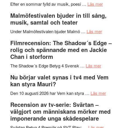
genrens
om
spännand
Efter en sommar fylld av musik, poesi …
Läs mer
vidsträckta
Lena
och
Malmöfestivalen bjuder in till sång,
terräng
Endre,
ger
musik, samtal och teater
Hannes
mycket
om
Meidal
att
Under Malmöfestivalen bjuder Malmö …
Läs mer
Malmöfestiva
och
tänka
Filmrecension: The Shadow´s Edge –
bjuder
Roland
på
rolig och spännande med en Jackie
in
Pöntinen
Chan i storform
till
avslutar
om
sång,
Scensommar
The Shadow´s Edge Betyg 4 Svensk …
Läs mer
Filmrecension
musik,
på
Nu börjar valet synas i tv4 med Vem
The
samtal
Artipelag
kan styra Mauri?
Shadow
och
´s
teater
om
Den 10 augusti 2026 har Vem kan styra …
Läs mer
Edge
Nu
Recension av tv-serie: Svärtan –
–
börjar
välgjort om människans mörker med
rolig
valet
imponerande unga skådespelare
och
synas
spännande
om
i
Svärtan Betyg 4 Premiär på SVT Play: …
Läs mer