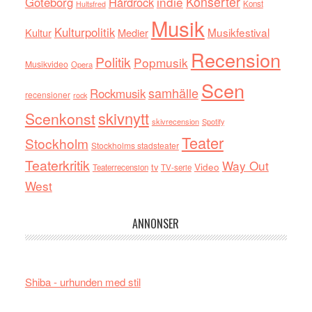
indie
Konserter
Göteborg
Hårdrock
Konst
Hultsfred
Musik
Kulturpolitik
Musikfestival
Kultur
Medier
Recension
Politik
Popmusik
Musikvideo
Opera
Scen
samhälle
Rockmusik
recensioner
rock
skivnytt
Scenkonst
skivrecension
Spotify
Teater
Stockholm
Stockholms stadsteater
Teaterkritik
Way Out
tv
Video
Teaterrecension
TV-serie
West
ANNONSER
Shiba - urhunden med stil