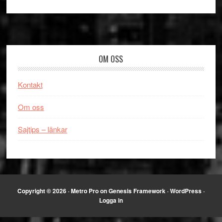
Footer
OM OSS
Kontakt
Om oss
Sajtips – länkar
Copyright © 2026 ·
Metro Pro
on
Genesis Framework
·
WordPress
·
Logga in