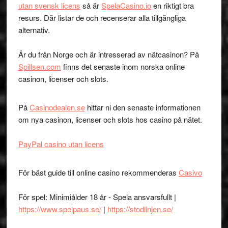
utan svensk licens
så är
SpelaCasino.io
en riktigt bra
resurs. Där listar de och recenserar alla tillgängliga
alternativ.
Är du från Norge och är intresserad av nätcasinon? På
Spillsen.com
finns det senaste inom norska online
casinon, licenser och slots.
På
Casinodealen.se
hittar ni den senaste informationen
om nya casinon, licenser och slots hos casino på nätet.
PayPal casino utan licens
För bäst guide till online casino rekommenderas
Casivo
För spel: Minimiålder 18 år - Spela ansvarsfullt |
https://www.spelpaus.se/
|
https://stodlinjen.se/