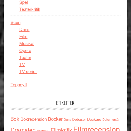
Spel
Teaterkritik
Scen
Dans
Film
Musikal
Opera
Teater
TV
TV-serier
Toppnytt
ETIKETTER
Bok
Böcker
Bokrecension
Deckare
Debaser
Dokumentär
Dans
Filmrecension
Dramaten
Filmkritik
ekonomi