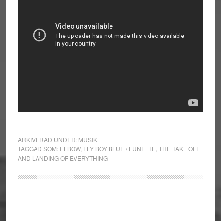
ARKIVERAD UNDER:
MUSIK
TAGGAD SOM:
ELBOW
,
FLY BOY BLUE / LUNETTE
,
THE TAKE OFF
AND LANDING OF EVERYTHING
Primärt