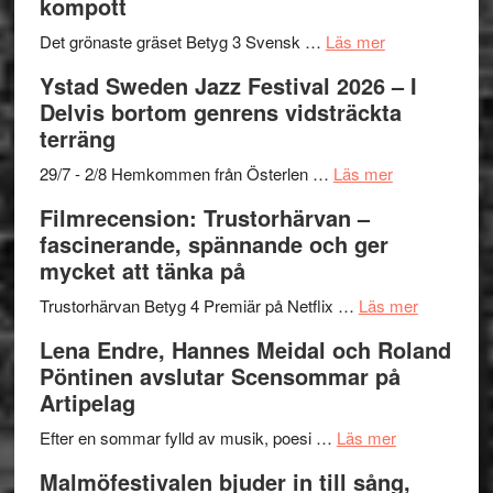
kompott
Vrach
i
till
Frankenshtey
årets
Filmstadens
om
Det grönaste gräset Betyg 3 Svensk …
Läs mer
–
filmprogram
Kulturs
Filmrecension:
Ystad Sweden Jazz Festival 2026 – I
med
stipendium
Det
Delvis bortom genrens vidsträckta
Fox
grönaste
terräng
Mulder
gräset
och
–
om
29/7 - 2/8 Hemkommen från Österlen …
Läs mer
Dana
en
Ystad
Filmrecension: Trustorhärvan –
Scully
humoristisk
Sweden
fascinerande, spännande och ger
och
Jazz
mycket att tänka på
hjärtevarm
Festival
lättsam
2026
om
Trustorhärvan Betyg 4 Premiär på Netflix …
Läs mer
kompott
–
Filmrecens
Lena Endre, Hannes Meidal och Roland
I
Trustorhä
Pöntinen avslutar Scensommar på
Delvis
–
Artipelag
bortom
fascineran
genrens
om
spännand
Efter en sommar fylld av musik, poesi …
Läs mer
vidsträckta
Lena
och
Malmöfestivalen bjuder in till sång,
terräng
Endre,
ger