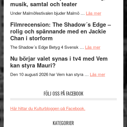
musik, samtal och teater
Hannes
mycket
om
Meidal
att
Under Malmöfestivalen bjuder Malmö …
Läs mer
Malmöfestiva
och
tänka
Filmrecension: The Shadow´s Edge –
bjuder
Roland
på
rolig och spännande med en Jackie
in
Pöntinen
Chan i storform
till
avslutar
om
sång,
Scensommar
The Shadow´s Edge Betyg 4 Svensk …
Läs mer
Filmrecension
musik,
på
Nu börjar valet synas i tv4 med Vem
The
samtal
Artipelag
kan styra Mauri?
Shadow
och
´s
teater
om
Den 10 augusti 2026 har Vem kan styra …
Läs mer
Edge
Nu
–
börjar
FÖLJ OSS PÅ FACEBOOK
rolig
valet
och
synas
spännande
i
Här hittar du Kulturbloggen på Facebook.
med
tv4
en
med
KATEGORIER