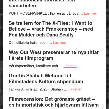
Hellström
samarbeten
–
Huskvarna
om
KURT ROSENWINKEL tillhör en av vår tids …
Läs mer
Folkets
Ystad
Se trailern för The X-Files: I Want to
Park
Swede
Believe – Vrach Frankenshtey – med
–
Jazz
Fox Mulder och Dana Scully
en
Festiva
om
helt
2026
Den officiella trailern och …
Läs mer
Se
lysande
–
Way Out West presenterar 19 nya titlar
trailern
kväll
II
i årets filmprogram
för
Internat
The
om
storhet
Världspremiärer, kortfilmer och …
Läs mer
X-
Way
och
Grattis Shahab Mehrabi till
Files:
Out
samarb
Filmstadens Kulturs stipendium
I
West
Want
presenterar
om
Farbror Ali och jag (2026). Shahab …
Läs mer
to
19
Grattis
Filmrecension: Det grönaste gräset –
Believe
nya
Shahab
en humoristisk och hjärtevarm lättsam
–
titlar
Mehrabi