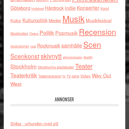
indie
Konserter
Göteborg
Hårdrock
Konst
Hultsfred
Musik
Kulturpolitik
Musikfestival
Kultur
Medier
Recension
Politik
Popmusik
Musikvideo
Opera
Scen
samhälle
Rockmusik
recensioner
rock
skivnytt
Scenkonst
skivrecension
Spotify
Teater
Stockholm
Stockholms stadsteater
Teaterkritik
Way Out
tv
Video
Teaterrecension
TV-serie
West
ANNONSER
Shiba - urhunden med stil