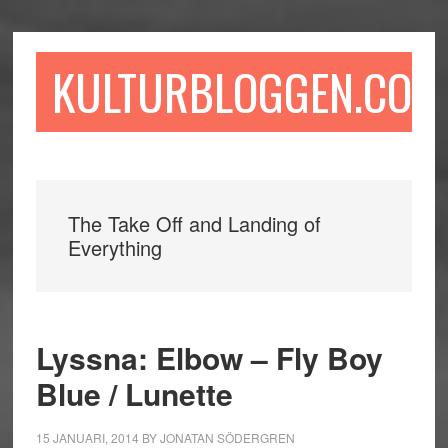
Hoppa
Hoppa
Hoppa
till
till
till
huvudinnehåll
det
sidfot
KULTURBLOGGEN.COM
primära
sidofältet
The Take Off and Landing of
Everything
Lyssna: Elbow – Fly Boy
Blue / Lunette
15 JANUARI, 2014
BY
JONATAN SÖDERGREN