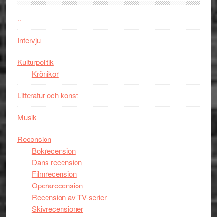
Jackie
Vem
Chan
kan
..
i
styra
storform
Mauri?
Intervju
Kulturpolitik
Krönikor
Litteratur och konst
Musik
Recension
Bokrecension
Dans recension
Filmrecension
Operarecension
Recension av TV-serier
Skivrecensioner