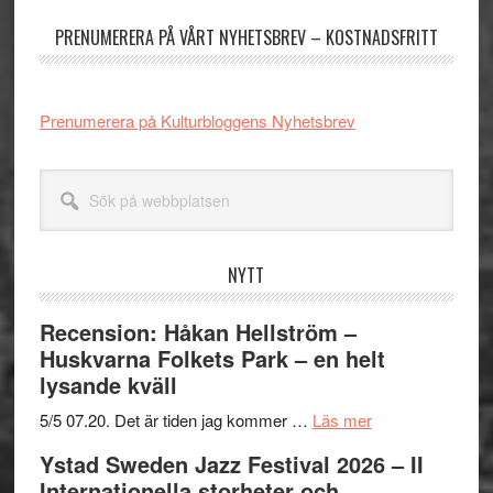
sidofält
PRENUMERERA PÅ VÅRT NYHETSBREV – KOSTNADSFRITT
Prenumerera på Kulturbloggens Nyhetsbrev
Sök
på
webbplatsen
NYTT
Recension: Håkan Hellström –
Huskvarna Folkets Park – en helt
lysande kväll
om
5/5 07.20. Det är tiden jag kommer …
Läs mer
Recension:
Ystad Sweden Jazz Festival 2026 – II
Håkan
Internationella storheter och