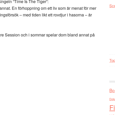
ngeln ”Time Is The Tiger”:
Sc
 annat. En förhoppning om ett liv som är menat för mer
ingsförsök – med tiden likt ett rovdjur i hasorna – är
Åre Session och i sommar spelar dom bland annat på
Top
Bo
Dok
F