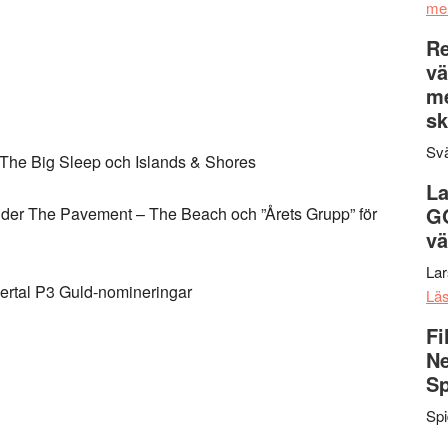
me
Re
vä
m
sk
Svä
 The Big Sleep och Islands & Shores
La
G
Under The Pavement – The Beach och ”Årets Grupp” för
vä
La
flertal P3 Guld-nomineringar
Lä
Fi
Ne
Sp
Sp