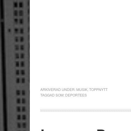
ARKIVERAD UNDER:
MUSIK
,
TOPPNYTT
TAGGAD SOM:
DEPORTEES