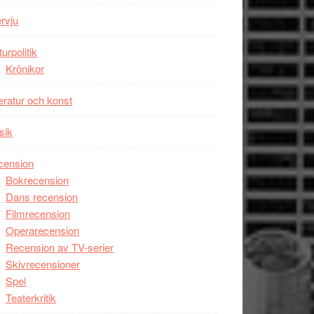
Wayne
ervju
Tucker
hyllar
turpolitik
Miles
Krönikor
Davis
teratur och konst
på
Utopia
sik
cension
Bokrecension
Dans recension
Filmrecension
Operarecension
Recension av TV-serier
Skivrecensioner
Spel
Teaterkritik