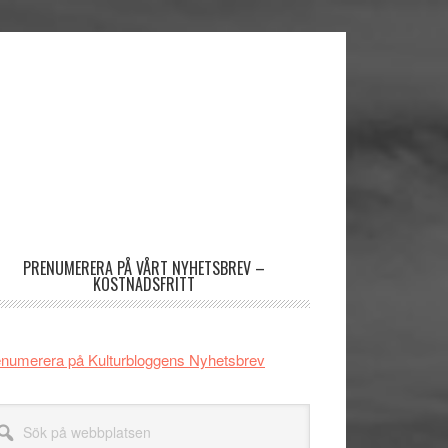
imärt
dofält
PRENUMERERA PÅ VÅRT NYHETSBREV –
KOSTNADSFRITT
numerera på Kulturbloggens Nyhetsbrev
k