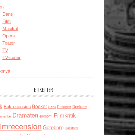
en
Dans
Film
Musikal
Opera
Teater
TV
TV-serier
pnytt
ETIKETTER
k
Böcker
Bokrecension
Deckare
Debaser
Dans
Dramaten
Filmkritik
umentär
ekonomi
ilmrecension
Göteborg
Hultsfred