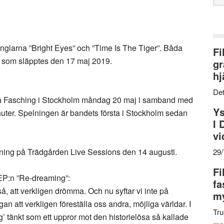
web
inglarna ”Bright Eyes” och ”Time Is The Tiger”. Båda
Fi
 som släpptes den 17 maj 2019.
gr
hj
Det
 på Fasching i Stockholm måndag 20 maj i samband med
Ys
inuter. Spelningen är bandets första i Stockholm sedan
I 
vi
elning på Trädgården Live Sessions den 14 augusti.
29
Fi
EP:n ”Re-dreaming”:
fa
å, att verkligen drömma. Och nu syftar vi inte på
my
an att verkligen föreställa oss andra, möjliga världar. I
Tru
g’ tänkt som ett uppror mot den historielösa så kallade
me