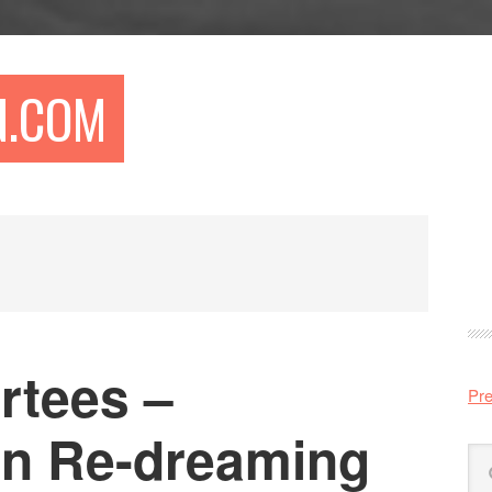
N.COM
Pr
si
rtees –
Pre
:n Re-dreaming
Sö
på