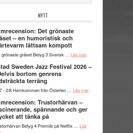
bplatsen
NYTT
lmrecension: Det grönaste
äset – en humoristisk och
ärtevarm lättsam kompott
om
 grönaste gräset Betyg 3 Svensk …
Läs mer
Filmrecension:
tad Sweden Jazz Festival 2026 –
Det
Delvis bortom genrens
grönaste
dsträckta terräng
gräset
–
om
/7 - 2/8 Hemkommen från Österlen …
Läs mer
en
Ystad
lmrecension: Trustorhärvan –
humoristisk
Sweden
scinerande, spännande och ger
och
Jazz
cket att tänka på
hjärtevarm
Festival
lättsam
2026
storhärvan Betyg 4 Premiär på Netflix …
Läs
om
kompott
–
r