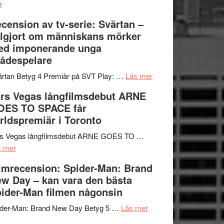
om
Edge
r
Nu
–
cension av tv-serie: Svärtan –
börjar
rolig
lgjort om människans mörker
valet
och
ed imponerande unga
synas
spännande
ådespelare
i
med
tv4
en
om
rtan Betyg 4 Premiär på SVT Play: …
Läs mer
med
Jackie
Recension
rs Vegas långfilmsdebut ARNE
Vem
Chan
av
OES TO SPACE får
kan
i
tv-
rldspremiär i Toronto
styra
storform
serie:
Mauri?
Svärtan
rs Vegas långfilmsdebut ARNE GOES TO …
om
–
s mer
Lars
välgjort
lmrecension: Spider-Man: Brand
Vegas
om
w Day – kan vara den bästa
långfilmsdebut
människans
ider-Man filmen någonsin
ARNE
mörker
GOES
om
med
ider-Man: Brand New Day Betyg 5 …
Läs mer
TO
Filmrecension:
imponerande