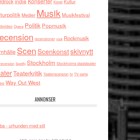
indie
Konserter
rdrock
Kultur
Konst
Musik
turpolitik
Musikfestival
Medier
Politik
Popmusik
ikvideo
Opera
ecension
Rockmusik
recensioner
rock
Scen
skivnytt
Scenkonst
mhälle
Stockholm
Stockholms stadsteater
recension
Spotify
ater
Teaterkritik
tv
Teaterrecension
TV-serie
Way Out West
eo
ANNONSER
ba - urhunden med stil