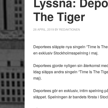
Lyssna: Depo
The Tiger
26 APRIL, 2019
BY
REDAKTIONEN
Deportees släppte nya singeln ”Time Is The
en exklusiv Stockholmsspelning i maj.
Deportees gjorde nyligen sin återkomst med h
Idag släpps andra singeln ”Time Is The Ti
maj).
Deportees gör en exklusiv, intim spelning
släppet. Spelningen är bandets första i St