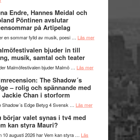
Filmrecension:
I
na Endre, Hannes Meidal och
Trustorhärvan
Delvis
land Pöntinen avslutar
–
bortom
ensommar på Artipelag
fascinerande,
genrens
spännande
vidsträckta
om
er en sommar fylld av musik, poesi …
Läs mer
och
terräng
Lena
lmöfestivalen bjuder in till
ger
Endre,
ng, musik, samtal och teater
mycket
Hannes
att
om
Meidal
der Malmöfestivalen bjuder Malmö …
Läs mer
tänka
Malmöfestivalen
och
lmrecension: The Shadow´s
på
bjuder
Roland
ge – rolig och spännande med
in
Pöntinen
 Jackie Chan i storform
till
avslutar
om
sång,
Scensommar
e Shadow´s Edge Betyg 4 Svensk …
Läs mer
Filmrecension:
musik,
på
 börjar valet synas i tv4 med
The
samtal
Artipelag
m kan styra Mauri?
Shadow
och
´s
teater
 10 augusti 2026 har Vem kan styra …
Läs