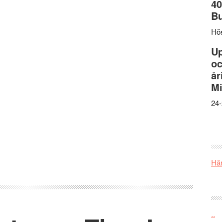
40
B
Hös
U
oc
år
Mi
24-
Här
..