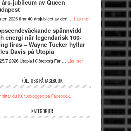
 års-jubileum av Queen
SPACE
Spider-
unga
udapest
får
Man:
skådespelare
världspremiär
Brand
om
ten 2026 firar 40-årsjubileet av den …
Läs mer
i
New
40
ppseendeväckande spännvidd
Toronto
Day
års-
h energi när legendarisk 100-
–
jubileum
ing firas – Wayne Tucker hyllar
kan
av
les Davis på Utopia
vara
Queen
om
den
Budapest
25/7 2026 Utopia i Göteborg Får …
Läs mer
Uppseendeväckande
bästa
spännvidd
Spider-
FÖLJ OSS PÅ FACEBOOK
och
Man
energi
filmen
när
någonsin
 hittar du Kulturbloggen på Facebook.
legendarisk
100-
KATEGORIER
åring
firas
–