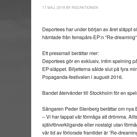
17 MAJ, 2019
BY
REDAKTIONEN
Deportees har under början av året släppt s
hämtade från femspårs-EP:n ”Re-dreaming”
Ett pressmail berättar mer:
Deportees gör en exklusiv, intim spelning
EP-släppet. Biljetterna sålde slut på fyra m
Popaganda-festivalen i augusti 2016.
Bandet återvänder till Stockholm för en sp
Sångaren Peder Stenberg berättar om nya 
– Vi har tappat vår förmåga att drömma. Allts
självförverkligande eller nostalgi utan förmåg
vår tid av förlorade framtider är ’Re-dreamin