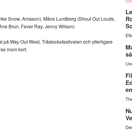
Le
Ro
iike Snow, Amason), Måns Lundberg (Shout Out Louds,
Sc
Ane Brun, Fever Ray, Jenny Wilson)
Eft
 på Way Out West, Trästocksfestivalen och ytterligare
Ma
as inom kort.
så
Un
Fi
Ed
en
Th
Nu
Ve
Den