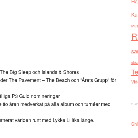
Hå
Kul
Mus
R
sa
skiv
Te
 The Big Sleep och Islands & Shores
Under The Pavement – The Beach och ”Årets Grupp” för
Vid
illiga P3 Guld nomineringar
tio åren medverkat på alla album och turnéer med
urnerat världen runt med Lykke Li lika länge.
Shi