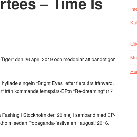
rtees – Time Is
Int
Kul
Lit
Mu
 Tiger” den 26 april 2019 och meddelar att bandet gör
Re
yllade singeln ”Bright Eyes” efter flera års frånvaro.
ger” från kommande femspårs-EP:n ”Re-dreaming” (17
 på Fashing i Stockholm den 20 maj i samband med EP-
ockholm sedan Popaganda-festivalen i augusti 2016.