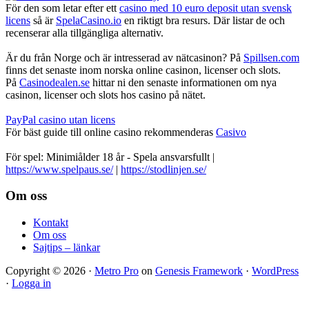
För den som letar efter ett
casino med 10 euro deposit utan svensk
licens
så är
SpelaCasino.io
en riktigt bra resurs. Där listar de och
recenserar alla tillgängliga alternativ.
Är du från Norge och är intresserad av nätcasinon? På
Spillsen.com
finns det senaste inom norska online casinon, licenser och slots.
På
Casinodealen.se
hittar ni den senaste informationen om nya
casinon, licenser och slots hos casino på nätet.
PayPal casino utan licens
För bäst guide till online casino rekommenderas
Casivo
För spel: Minimiålder 18 år - Spela ansvarsfullt |
https://www.spelpaus.se/
|
https://stodlinjen.se/
Footer
Om oss
Kontakt
Om oss
Sajtips – länkar
Copyright © 2026 ·
Metro Pro
on
Genesis Framework
·
WordPress
·
Logga in