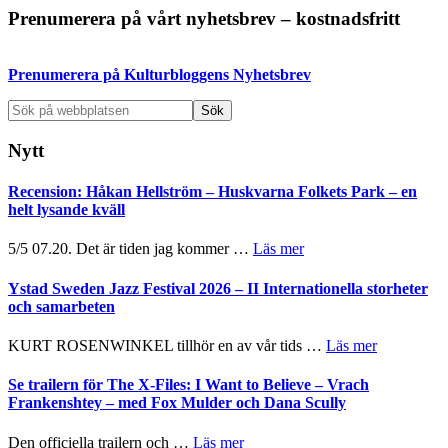
Primärt
Prenumerera på vårt nyhetsbrev – kostnadsfritt
sidofält
Prenumerera på Kulturbloggens Nyhetsbrev
Sök
på
webbplatsen
Nytt
Recension: Håkan Hellström – Huskvarna Folkets Park – en
helt lysande kväll
om
5/5 07.20. Det är tiden jag kommer …
Läs mer
Recension:
Håkan
Ystad Sweden Jazz Festival 2026 – II Internationella storheter
Hellström
och samarbeten
–
Huskvarna
om
KURT ROSENWINKEL tillhör en av vår tids …
Läs mer
Folkets
Ystad
Park
Sweden
Se trailern för The X-Files: I Want to Believe – Vrach
–
Jazz
Frankenshtey – med Fox Mulder och Dana Scully
en
Festival
helt
2026
om
Den officiella trailern och …
Läs mer
lysande