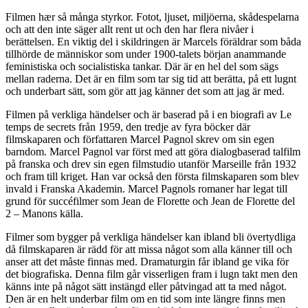
Filmen hær så många styrkor. Fotot, ljuset, miljöerna, skådespelarna
och att den inte säger allt rent ut och den har flera nivåer i
berättelsen. En viktig del i skildringen är Marcels föräldrar som båda
tillhörde de människor som under 1900-talets början anammande
feministiska och socialistiska tankar. Där är en hel del som sägs
mellan raderna. Det är en film som tar sig tid att berätta, på ett lugnt
och underbart sätt, som gör att jag känner det som att jag är med.
Filmen på verkliga händelser och är baserad på i en biografi av Le
temps de secrets från 1959, den tredje av fyra böcker där
filmskaparen och författaren Marcel Pagnol skrev om sin egen
barndom. Marcel Pagnol var först med att göra dialogbaserad talfilm
på franska och drev sin egen filmstudio utanför Marseille från 1932
och fram till kriget. Han var också den första filmskaparen som blev
invald i Franska Akademin. Marcel Pagnols romaner har legat till
grund för succéfilmer som Jean de Florette och Jean de Florette del
2 – Manons källa.
Filmer som bygger på verkliga händelser kan ibland bli övertydliga
då filmskaparen är rädd för att missa något som alla känner till och
anser att det måste finnas med. Dramaturgin får ibland ge vika för
det biografiska. Denna film går visserligen fram i lugn takt men den
känns inte på något sätt instängd eller påtvingad att ta med något.
Den är en helt underbar film om en tid som inte längre finns men