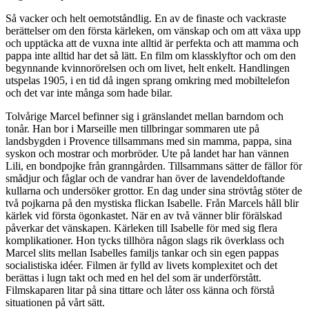
Så vacker och helt oemotståndlig. En av de finaste och vackraste
berättelser om den första kärleken, om vänskap och om att växa upp
och upptäcka att de vuxna inte alltid är perfekta och att mamma och
pappa inte alltid har det så lätt. En film om klassklyftor och om den
begynnande kvinnorörelsen och om livet, helt enkelt. Handlingen
utspelas 1905, i en tid då ingen sprang omkring med mobiltelefon
och det var inte många som hade bilar.
Tolvårige Marcel befinner sig i gränslandet mellan barndom och
tonår. Han bor i Marseille men tillbringar sommaren ute på
landsbygden i Provence tillsammans med sin mamma, pappa, sina
syskon och mostrar och morbröder. Ute på landet har han vännen
Lili, en bondpojke från granngården. Tillsammans sätter de fällor för
smådjur och fåglar och de vandrar han över de lavendeldoftande
kullarna och undersöker grottor. En dag under sina strövtåg stöter de
två pojkarna på den mystiska flickan Isabelle. Från Marcels håll blir
kärlek vid första ögonkastet. När en av två vänner blir förälskad
påverkar det vänskapen. Kärleken till Isabelle för med sig flera
komplikationer. Hon tycks tillhöra någon slags rik överklass och
Marcel slits mellan Isabelles familjs tankar och sin egen pappas
socialistiska idéer. Filmen är fylld av livets komplexitet och det
berättas i lugn takt och med en hel del som är underförstått.
Filmskaparen litar på sina tittare och låter oss känna och förstå
situationen på vårt sätt.