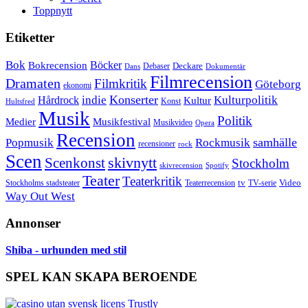
Toppnytt
Etiketter
Bok
Bokrecension
Böcker
Deckare
Debaser
Dokumentär
Dans
Filmrecension
Dramaten
Filmkritik
Göteborg
ekonomi
Konserter
Hårdrock
indie
Kulturpolitik
Kultur
Konst
Hultsfred
Musik
Politik
Musikfestival
Medier
Musikvideo
Opera
Recension
samhälle
Popmusik
Rockmusik
recensioner
rock
Scen
skivnytt
Scenkonst
Stockholm
skivrecension
Spotify
Teater
Teaterkritik
Video
Stockholms stadsteater
tv
Teaterrecension
TV-serie
Way Out West
Annonser
Shiba - urhunden med stil
SPEL KAN SKAPA BEROENDE