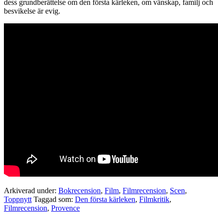
dess grundberättelse om den första kärleken, om vänskap, familj och
besvikelse är evig.
Arkiverad under:
Bokrecension
,
Film
,
Filmrecension
,
Scen
,
Toppnytt
Taggad som:
Den första kärleken
,
Filmkritik
,
Filmrecension
,
Provence