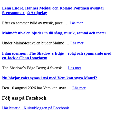
–
Filmrecension:
I
Trustorhärvan
Lena Endre, Hannes Meidal och Roland Pöntinen avslutar
Delvis
–
Scensommar på Artipelag
bortom
fascinerande,
genrens
spännande
om
Efter en sommar fylld av musik, poesi …
Läs mer
vidsträckta
och
Lena
terräng
ger
Endre,
Malmöfestivalen bjuder in till sång, musik, samtal och teater
mycket
Hannes
att
Meidal
om
Under Malmöfestivalen bjuder Malmö …
Läs mer
tänka
och
Malmöfestivalen
på
Roland
bjuder
Filmrecension: The Shadow´s Edge – rolig och spännande med
Pöntinen
in
en Jackie Chan i storform
avslutar
till
Scensommar
sång,
om
The Shadow´s Edge Betyg 4 Svensk …
Läs mer
på
musik,
Filmrecension:
Artipelag
samtal
The
Nu börjar valet synas i tv4 med Vem kan styra Mauri?
och
Shadow
teater
´s
om
Den 10 augusti 2026 har Vem kan styra …
Läs mer
Edge
Nu
–
börjar
Följ oss på Facebook
rolig
valet
och
synas
Här hittar du Kulturbloggen på Facebook.
spännande
i
med