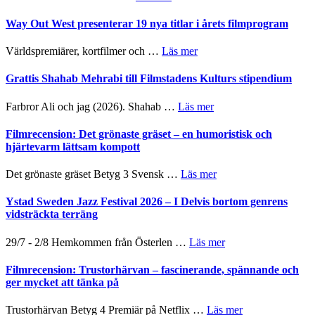
–
Se
kväll
II
trailern
Way Out West presenterar 19 nya titlar i årets filmprogram
Internatione
för
storheter
The
om
Världspremiärer, kortfilmer och …
Läs mer
och
X-
Way
samarbeten
Files:
Out
Grattis Shahab Mehrabi till Filmstadens Kulturs stipendium
I
West
Want
presenterar
om
Farbror Ali och jag (2026). Shahab …
Läs mer
to
19
Grattis
Believe
nya
Shahab
Filmrecension: Det grönaste gräset – en humoristisk och
–
titlar
Mehrabi
hjärtevarm lättsam kompott
Vrach
i
till
Frankenshtey
årets
Filmstadens
–
om
Det grönaste gräset Betyg 3 Svensk …
Läs mer
filmprogram
Kulturs
med
Filmrecension:
stipendium
Fox
Det
Ystad Sweden Jazz Festival 2026 – I Delvis bortom genrens
Mulder
grönaste
vidsträckta terräng
och
gräset
Dana
–
om
29/7 - 2/8 Hemkommen från Österlen …
Läs mer
Scully
en
Ystad
humoristisk
Sweden
Filmrecension: Trustorhärvan – fascinerande, spännande och
och
Jazz
ger mycket att tänka på
hjärtevarm
Festival
lättsam
2026
om
Trustorhärvan Betyg 4 Premiär på Netflix …
Läs mer
kompott