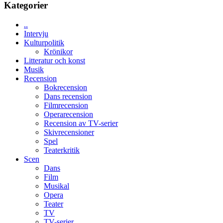
tv4
Kategorier
en
med
Jackie
Vem
Chan
..
kan
i
Intervju
styra
storform
Kulturpolitik
Mauri?
Krönikor
Litteratur och konst
Musik
Recension
Bokrecension
Dans recension
Filmrecension
Operarecension
Recension av TV-serier
Skivrecensioner
Spel
Teaterkritik
Scen
Dans
Film
Musikal
Opera
Teater
TV
TV-serier