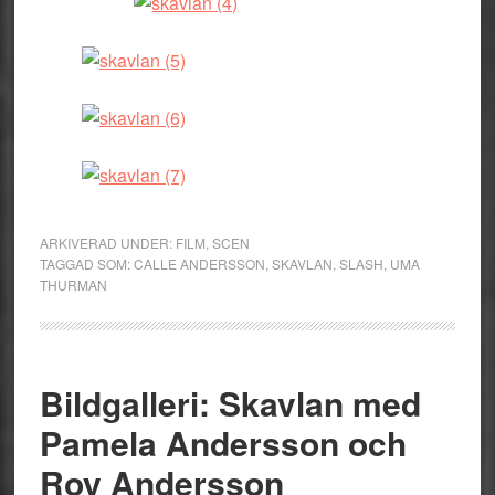
ARKIVERAD UNDER:
FILM
,
SCEN
TAGGAD SOM:
CALLE ANDERSSON
,
SKAVLAN
,
SLASH
,
UMA
THURMAN
Bildgalleri: Skavlan med
Pamela Andersson och
Roy Andersson