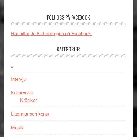
med
Recension
tv4
en
av
med
FÖLJ OSS PÅ FACEBOOK
Jackie
tv-
Vem
Chan
serie:
kan
i
Svärtan
styra
Här hittar du Kulturbloggen på Facebook.
storform
–
Mauri?
välgjort
KATEGORIER
om
människans
..
mörker
med
Intervju
imponerande
unga
Kulturpolitik
skådespelar
Krönikor
Litteratur och konst
Musik