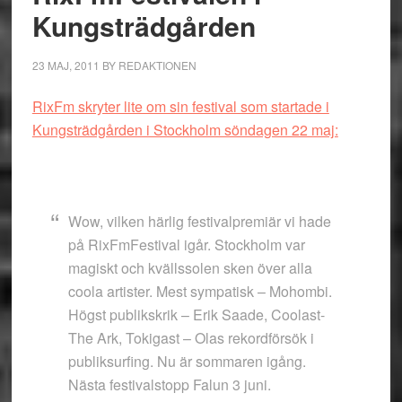
Kungsträdgården
23 MAJ, 2011
BY
REDAKTIONEN
RixFm skryter lite om sin festival som startade i
Kungsträdgården i Stockholm söndagen 22 maj:
Wow, vilken härlig festivalpremiär vi hade
på RixFmFestival igår. Stockholm var
magiskt och kvällssolen sken över alla
coola artister. Mest sympatisk – Mohombi.
Högst publikskrik – Erik Saade, Coolast-
The Ark, Tokigast – Olas rekordförsök i
publiksurfing. Nu är sommaren igång.
Nästa festivalstopp Falun 3 juni.