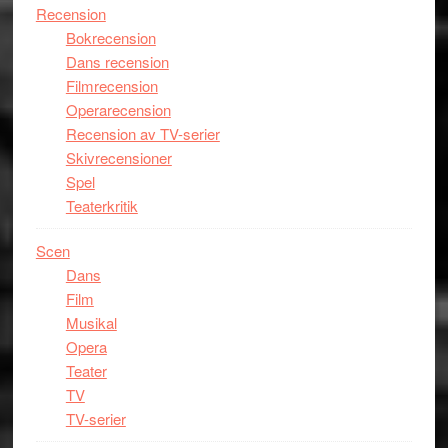
Recension
Bokrecension
Dans recension
Filmrecension
Operarecension
Recension av TV-serier
Skivrecensioner
Spel
Teaterkritik
Scen
Dans
Film
Musikal
Opera
Teater
TV
TV-serier