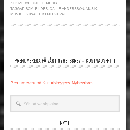
ARKIVERAD UNDER:
MUSIK
TAGGAD SOM:
BILDER
,
CALLE ANDERSSON
,
MUSIK
,
MUSIKFESTIVAL
,
RIXFMFESTIVAL
Primärt
sidofält
PRENUMERERA PÅ VÅRT NYHETSBREV – KOSTNADSFRITT
Prenumerera på Kulturbloggens Nyhetsbrev
Sök
på
webbplatsen
NYTT