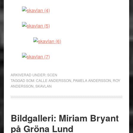
ARKIVERAD UNDER:
SCEN
TAGGAD SOM:
CALLE ANDERSSON
,
PAMELA ANDERSSON
,
ROY
ANDERSSON
,
SKAVLAN
Bildgalleri: Miriam Bryant
på Gröna Lund