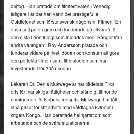
deltog. Han pratade om filmfestivalen i Venedig
tidigare i år där han vann det prestigefulla
Guldlejonet som förste svensk någonsin. Filmen ”En
duva satt på en gren och funderade på tillvaro”n är
den sista i den trilogi som inleddes med ”Sånger från
andra våningen”. Roy Andersson pratade och
funderar vidare på livet, döden och konsten att göra
den perfekta filmen samt film-studion som han
investerade i för 30å r sedan.
Läkaren Dr. Denis Mukwege är har tilldelats FN:s
pris för mänskliga rättigheter och ständigt tillhör de
nominerade för Nobels fredspris. Mukwege har fått
sina priser för sitt arbete med våldtagna kvinnor i
krigets Kongo. Han berättade helhjärtat om som
arbetande och de svåra situationerna.