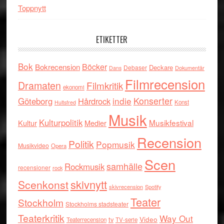
Toppnytt
ETIKETTER
Bok
Böcker
Bokrecension
Deckare
Debaser
Dokumentär
Dans
Filmrecension
Dramaten
Filmkritik
ekonomi
indie
Konserter
Göteborg
Hårdrock
Konst
Hultsfred
Musik
Kulturpolitik
Musikfestival
Kultur
Medier
Recension
Politik
Popmusik
Musikvideo
Opera
Scen
samhälle
Rockmusik
recensioner
rock
skivnytt
Scenkonst
skivrecension
Spotify
Teater
Stockholm
Stockholms stadsteater
Teaterkritik
Way Out
tv
Video
Teaterrecension
TV-serie