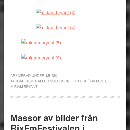
ARKIVERAD UNDER:
MUSIK
TAGGAD SOM:
CALLE ANDERSSON
,
FOTO
,
GRÖNA LUND
,
MIRIAM BRYANT
Massor av bilder från
RixFmFestivalen i