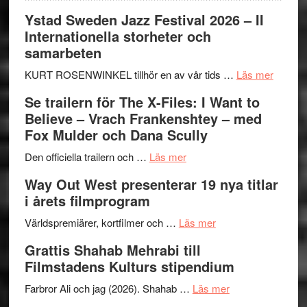
Ystad Sweden Jazz Festival 2026 – II
Internationella storheter och
samarbeten
om
KURT ROSENWINKEL tillhör en av vår tids …
Läs mer
Ystad
Se trailern för The X-Files: I Want to
Swede
Believe – Vrach Frankenshtey – med
Jazz
Fox Mulder och Dana Scully
Festiva
om
2026
Den officiella trailern och …
Läs mer
Se
–
Way Out West presenterar 19 nya titlar
trailern
II
i årets filmprogram
för
Internat
The
om
storhet
Världspremiärer, kortfilmer och …
Läs mer
X-
Way
och
Grattis Shahab Mehrabi till
Files:
Out
samarb
Filmstadens Kulturs stipendium
I
West
Want
presenterar
om
Farbror Ali och jag (2026). Shahab …
Läs mer
to
19
Grattis