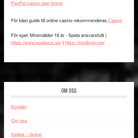
PayPal casino utan licens
För bäst guide till online casino rekommenderas
Casivo
För spel: Minimiålder 18 år - Spela ansvarsfullt |
https://www.spelpaus.se/
|
https://stodlinjen.se/
Footer
OM OSS
Kontakt
Om oss
Sajtips – länkar