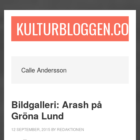
Hoppa
Hoppa
Hoppa
till
till
till
huvudinnehåll
det
sidfot
KULTURBLOGGEN.COM
primära
sidofältet
Calle Andersson
Bildgalleri: Arash på
Gröna Lund
12 SEPTEMBER, 2015
BY
REDAKTIONEN