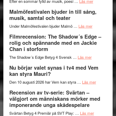
genrens
om
spännand
Efter en sommar fylld av musik, poesi …
Läs mer
vidsträckta
Lena
och
Malmöfestivalen bjuder in till sång,
terräng
Endre,
ger
musik, samtal och teater
Hannes
mycket
om
Meidal
att
Under Malmöfestivalen bjuder Malmö …
Läs mer
Malmöfestiva
och
tänka
Filmrecension: The Shadow´s Edge –
bjuder
Roland
på
rolig och spännande med en Jackie
in
Pöntinen
Chan i storform
till
avslutar
om
sång,
Scensommar
The Shadow´s Edge Betyg 4 Svensk …
Läs mer
Filmrecension
musik,
på
Nu börjar valet synas i tv4 med Vem
The
samtal
Artipelag
kan styra Mauri?
Shadow
och
´s
teater
om
Den 10 augusti 2026 har Vem kan styra …
Läs mer
Edge
Nu
Recension av tv-serie: Svärtan –
–
börjar
välgjort om människans mörker med
rolig
valet
imponerande unga skådespelare
och
synas
spännande
om
i
Svärtan Betyg 4 Premiär på SVT Play: …
Läs mer