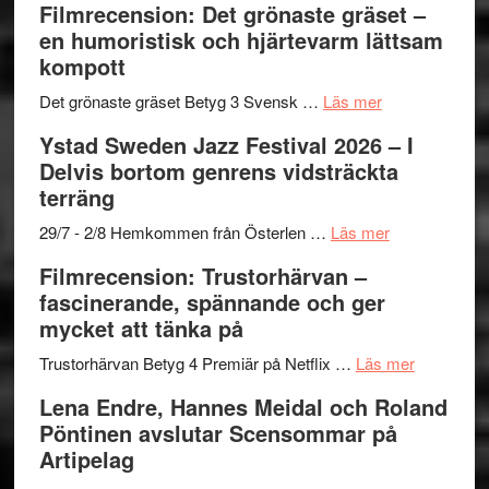
Filmrecension: Det grönaste gräset –
Believe
nya
Shahab
en humoristisk och hjärtevarm lättsam
–
titlar
Mehrabi
kompott
Vrach
i
till
Frankenshtey
årets
Filmstadens
om
Det grönaste gräset Betyg 3 Svensk …
Läs mer
–
filmprogram
Kulturs
Filmrecension:
Ystad Sweden Jazz Festival 2026 – I
med
stipendium
Det
Delvis bortom genrens vidsträckta
Fox
grönaste
terräng
Mulder
gräset
och
–
om
29/7 - 2/8 Hemkommen från Österlen …
Läs mer
Dana
en
Ystad
Filmrecension: Trustorhärvan –
Scully
humoristisk
Sweden
fascinerande, spännande och ger
och
Jazz
mycket att tänka på
hjärtevarm
Festival
lättsam
2026
om
Trustorhärvan Betyg 4 Premiär på Netflix …
Läs mer
kompott
–
Filmrecens
Lena Endre, Hannes Meidal och Roland
I
Trustorhä
Pöntinen avslutar Scensommar på
Delvis
–
Artipelag
bortom
fascineran