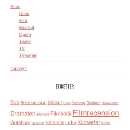
Scen
Dans
Film
Musikal
Opera
Teater
TV
TV-serier
Toppnytt
ETIKETTER
Bok
Böcker
Bokrecension
Deckare
Debaser
Dokumentär
Dans
Filmrecension
Dramaten
Filmkritik
ekonomi
indie
Konserter
Göteborg
Hårdrock
Konst
Hultsfred