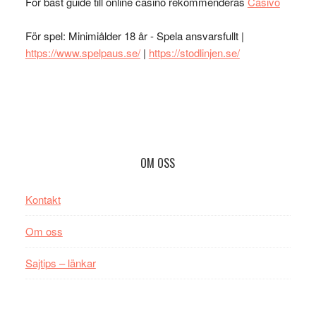
För bäst guide till online casino rekommenderas
Casivo
För spel: Minimiålder 18 år - Spela ansvarsfullt |
https://www.spelpaus.se/
|
https://stodlinjen.se/
Footer
OM OSS
Kontakt
Om oss
Sajtips – länkar