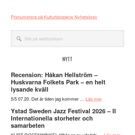
Prenumerera på Kulturbloggens Nyhetsbrev
Sök
på
webbplatsen
NYTT
Recension: Håkan Hellström –
Huskvarna Folkets Park – en helt
lysande kväll
om
5/5 07.20. Det är tiden jag kommer …
Läs mer
Recension:
Ystad Sweden Jazz Festival 2026 – II
Håkan
Internationella storheter och
Hellström
samarbeten
–
Huskvarna
om
KURT ROSENWINKEL tillhör en av vår tids …
Läs mer