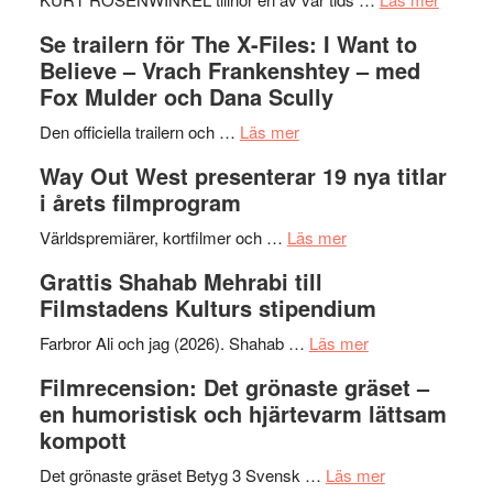
Folkets
Ystad
Se trailern för The X-Files: I Want to
Park
Swede
Believe – Vrach Frankenshtey – med
–
Jazz
Fox Mulder och Dana Scully
en
Festiva
om
helt
2026
Den officiella trailern och …
Läs mer
Se
lysande
–
Way Out West presenterar 19 nya titlar
trailern
kväll
II
i årets filmprogram
för
Internat
The
om
storhet
Världspremiärer, kortfilmer och …
Läs mer
X-
Way
och
Grattis Shahab Mehrabi till
Files:
Out
samarb
Filmstadens Kulturs stipendium
I
West
Want
presenterar
om
Farbror Ali och jag (2026). Shahab …
Läs mer
to
19
Grattis
Filmrecension: Det grönaste gräset –
Believe
nya
Shahab
en humoristisk och hjärtevarm lättsam
–
titlar
Mehrabi
kompott
Vrach
i
till
Frankenshtey
årets
Filmstadens
om
Det grönaste gräset Betyg 3 Svensk …
Läs mer