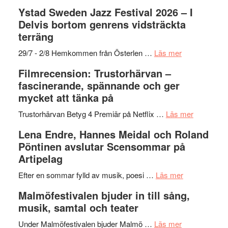
–
filmprogram
Kulturs
Filmrecension:
Ystad Sweden Jazz Festival 2026 – I
med
stipendium
Det
Delvis bortom genrens vidsträckta
Fox
grönaste
terräng
Mulder
gräset
och
–
om
29/7 - 2/8 Hemkommen från Österlen …
Läs mer
Dana
en
Ystad
Filmrecension: Trustorhärvan –
Scully
humoristisk
Sweden
fascinerande, spännande och ger
och
Jazz
mycket att tänka på
hjärtevarm
Festival
lättsam
2026
om
Trustorhärvan Betyg 4 Premiär på Netflix …
Läs mer
kompott
–
Filmrecens
Lena Endre, Hannes Meidal och Roland
I
Trustorhä
Pöntinen avslutar Scensommar på
Delvis
–
Artipelag
bortom
fascineran
genrens
om
spännand
Efter en sommar fylld av musik, poesi …
Läs mer
vidsträckta
Lena
och
Malmöfestivalen bjuder in till sång,
terräng
Endre,
ger
musik, samtal och teater
Hannes
mycket
om
Meidal
att
Under Malmöfestivalen bjuder Malmö …
Läs mer