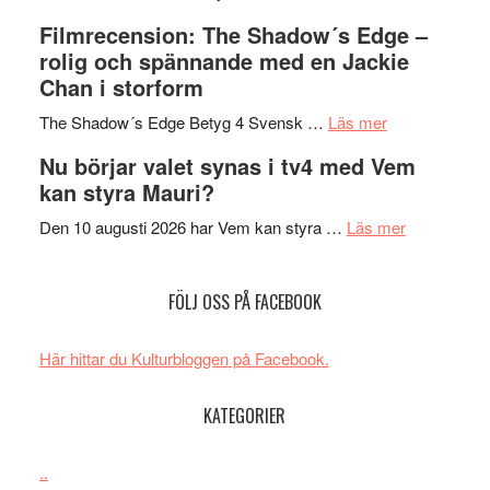
Malmöfestiva
och
tänka
Filmrecension: The Shadow´s Edge –
bjuder
Roland
på
rolig och spännande med en Jackie
in
Pöntinen
Chan i storform
till
avslutar
om
sång,
Scensommar
The Shadow´s Edge Betyg 4 Svensk …
Läs mer
Filmrecension
musik,
på
Nu börjar valet synas i tv4 med Vem
The
samtal
Artipelag
kan styra Mauri?
Shadow
och
´s
teater
om
Den 10 augusti 2026 har Vem kan styra …
Läs mer
Edge
Nu
–
börjar
FÖLJ OSS PÅ FACEBOOK
rolig
valet
och
synas
spännande
i
Här hittar du Kulturbloggen på Facebook.
med
tv4
en
med
KATEGORIER
Jackie
Vem
Chan
kan
..
i
styra