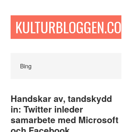
Hoppa
Hoppa
Hoppa
till
till
till
huvudinnehåll
det
sidfot
KULTURBLOGGEN.COM
primära
sidofältet
Bing
Handskar av, tandskydd
in: Twitter inleder
samarbete med Microsoft
och Facebook