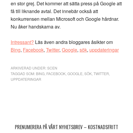
en stor grej. Det kommer att sätta press på Google att
få till liknande avtal. Det innebär också att
konkurrensen mellan Microsoft och Google hårdnar.
Nu åker handskarna av.
Intressant?
Läs även andra bloggares åsikter om
Bing
,
Facebook
,
Twitter
,
Google
,
sök
,
uppdateringar
ARKIVERAD UNDER:
SCEN
TAGGAD SOM:
BING
,
FACEBOOK
,
GOOGLE
,
SÖK
,
TWITTER
,
UPPDATERINGAR
Primärt
sidofält
PRENUMERERA PÅ VÅRT NYHETSBREV – KOSTNADSFRITT