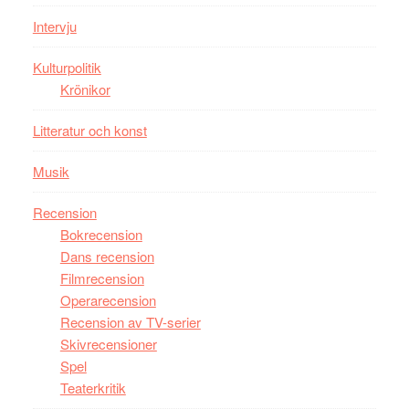
storform
Mauri?
Intervju
Kulturpolitik
Krönikor
Litteratur och konst
Musik
Recension
Bokrecension
Dans recension
Filmrecension
Operarecension
Recension av TV-serier
Skivrecensioner
Spel
Teaterkritik