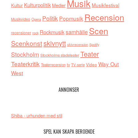
Musik
Kulturpolitik
Musikfestival
Kultur
Medier
Recension
Politik
Popmusik
Musikvideo
Opera
Scen
samhälle
Rockmusik
recensioner
rock
skivnytt
Scenkonst
skivrecension
Spotify
Teater
Stockholm
Stockholms stadsteater
Teaterkritik
Way Out
tv
Video
Teaterrecension
TV-serie
West
ANNONSER
Shiba - urhunden med stil
SPEL KAN SKAPA BEROENDE