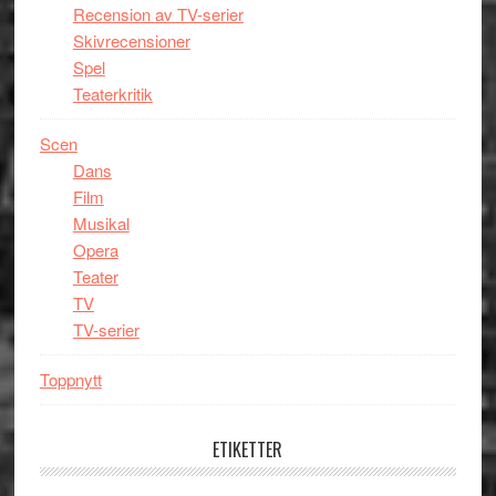
Recension av TV-serier
Skivrecensioner
Spel
Teaterkritik
Scen
Dans
Film
Musikal
Opera
Teater
TV
TV-serier
Toppnytt
ETIKETTER