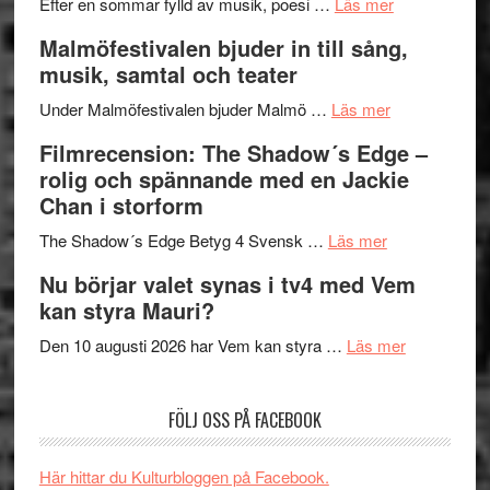
genrens
om
spännand
Efter en sommar fylld av musik, poesi …
Läs mer
vidsträckta
Lena
och
Malmöfestivalen bjuder in till sång,
terräng
Endre,
ger
musik, samtal och teater
Hannes
mycket
om
Meidal
att
Under Malmöfestivalen bjuder Malmö …
Läs mer
Malmöfestiva
och
tänka
Filmrecension: The Shadow´s Edge –
bjuder
Roland
på
rolig och spännande med en Jackie
in
Pöntinen
Chan i storform
till
avslutar
om
sång,
Scensommar
The Shadow´s Edge Betyg 4 Svensk …
Läs mer
Filmrecension
musik,
på
Nu börjar valet synas i tv4 med Vem
The
samtal
Artipelag
kan styra Mauri?
Shadow
och
´s
teater
om
Den 10 augusti 2026 har Vem kan styra …
Läs mer
Edge
Nu
–
börjar
FÖLJ OSS PÅ FACEBOOK
rolig
valet
och
synas
spännande
i
Här hittar du Kulturbloggen på Facebook.