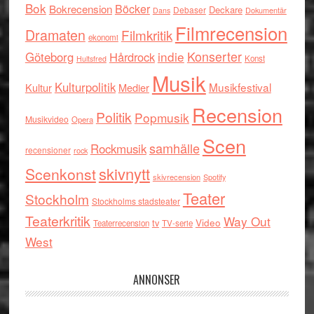
Bok
Böcker
Bokrecension
Deckare
Debaser
Dokumentär
Dans
Filmrecension
Dramaten
Filmkritik
ekonomi
indie
Konserter
Göteborg
Hårdrock
Konst
Hultsfred
Musik
Kulturpolitik
Musikfestival
Kultur
Medier
Recension
Politik
Popmusik
Musikvideo
Opera
Scen
samhälle
Rockmusik
recensioner
rock
skivnytt
Scenkonst
skivrecension
Spotify
Teater
Stockholm
Stockholms stadsteater
Teaterkritik
Way Out
tv
Video
Teaterrecension
TV-serie
West
ANNONSER