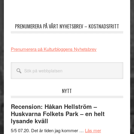
Primärt
sidofält
PRENUMERERA PÅ VÅRT NYHETSBREV – KOSTNADSFRITT
Prenumerera på Kulturbloggens Nyhetsbrev
Sök
på
webbplatsen
NYTT
Recension: Håkan Hellström –
Huskvarna Folkets Park – en helt
lysande kväll
om
5/5 07.20. Det är tiden jag kommer …
Läs mer