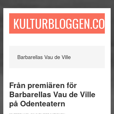
Hoppa
Hoppa
Hoppa
till
till
till
huvudinnehåll
det
sidfot
KULTURBLOGGEN.COM
primära
sidofältet
Barbarellas Vau de Ville
Från premiären för
Barbarellas Vau de Ville
på Odenteatern