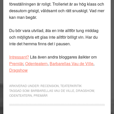
föreställningen är roligt. Trolleriet är av hög klass och
dessutom grisigt, våldsamt och rätt snuskigt. Vad mer
kan man begär.
Du bör vara utvilad, äta en inte alltför tung middag
och möjligtvis ett glas inte alltför billigt vin. Har du
inte det hemma finns det i pausen.
Intressant?
Läs även andra bloggares åsikter om
Premiär
,
Odenteatern
,
Barbarellas Vau de Ville
,
Dragshow
ARKIVERAD UNDER:
RECENSION
,
TEATERKRITIK
TAGGAD SOM:
BARBARELLAS VAU DE VILLE
,
DRAGSHOW
,
ODENTEATERN
,
PREMIÄR