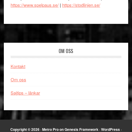
https://www.spelpaus.se/
|
https://stodlinjen.se/
Footer
OM OSS
Kontakt
Om oss
Sajtips – länkar
Copyright © 2026 ·
Metro Pro
on
Genesis Framework
·
WordPress
·