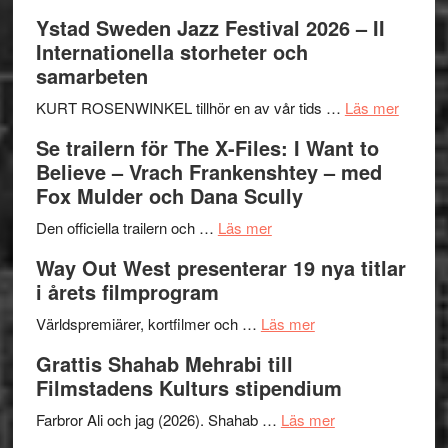
Recension:
Ystad Sweden Jazz Festival 2026 – II
Håkan
Internationella storheter och
Hellström
samarbeten
–
Huskvarna
om
KURT ROSENWINKEL tillhör en av vår tids …
Läs mer
Folkets
Ystad
Se trailern för The X-Files: I Want to
Park
Swede
Believe – Vrach Frankenshtey – med
–
Jazz
Fox Mulder och Dana Scully
en
Festiva
om
helt
2026
Den officiella trailern och …
Läs mer
Se
lysande
–
Way Out West presenterar 19 nya titlar
trailern
kväll
II
i årets filmprogram
för
Internat
The
om
storhet
Världspremiärer, kortfilmer och …
Läs mer
X-
Way
och
Grattis Shahab Mehrabi till
Files:
Out
samarb
Filmstadens Kulturs stipendium
I
West
Want
presenterar
om
Farbror Ali och jag (2026). Shahab …
Läs mer
to
19
Grattis