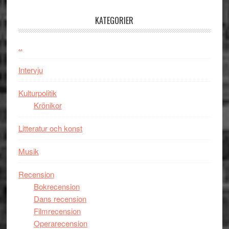
med
tv4
en
med
KATEGORIER
Jackie
Vem
Chan
kan
..
i
styra
storform
Mauri?
Intervju
Kulturpolitik
Krönikor
Litteratur och konst
Musik
Recension
Bokrecension
Dans recension
Filmrecension
Operarecension