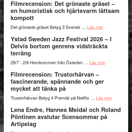
Filmrecension: Det grönaste gräset –
Believe
nya
Shahab
en humoristisk och hjärtevarm lättsam
–
titlar
Mehrabi
kompott
Vrach
i
till
Frankenshtey
årets
Filmstadens
om
Det grönaste gräset Betyg 3 Svensk …
Läs mer
–
filmprogram
Kulturs
Filmrecension:
Ystad Sweden Jazz Festival 2026 – I
med
stipendium
Det
Delvis bortom genrens vidsträckta
Fox
grönaste
terräng
Mulder
gräset
och
–
om
29/7 - 2/8 Hemkommen från Österlen …
Läs mer
Dana
en
Ystad
Filmrecension: Trustorhärvan –
Scully
humoristisk
Sweden
fascinerande, spännande och ger
och
Jazz
mycket att tänka på
hjärtevarm
Festival
lättsam
2026
om
Trustorhärvan Betyg 4 Premiär på Netflix …
Läs mer
kompott
–
Filmrecens
Lena Endre, Hannes Meidal och Roland
I
Trustorhä
Pöntinen avslutar Scensommar på
Delvis
–
Artipelag
bortom
fascineran