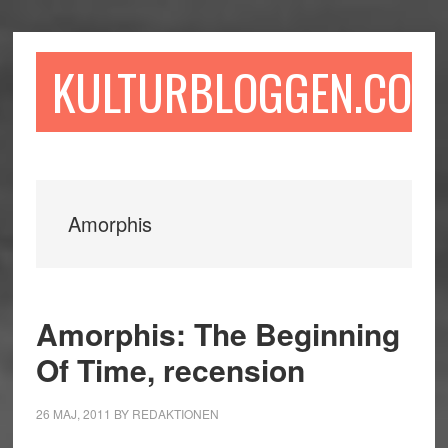
Hoppa
Hoppa
Hoppa
till
till
till
huvudinnehåll
det
sidfot
KULTURBLOGGEN.COM
primära
sidofältet
Amorphis
Amorphis: The Beginning
Of Time, recension
26 MAJ, 2011
BY
REDAKTIONEN