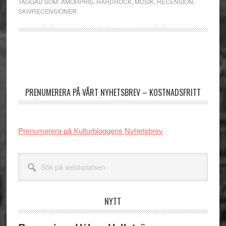
TAGGAD SOM:
AMORPHIS
,
HÅRDROCK
,
MUSIK
,
RECENSION
,
SKIVRECENSIONER
Primärt
sidofält
PRENUMERERA PÅ VÅRT NYHETSBREV – KOSTNADSFRITT
Prenumerera på Kulturbloggens Nyhetsbrev
Sök
på
webbplatsen
NYTT