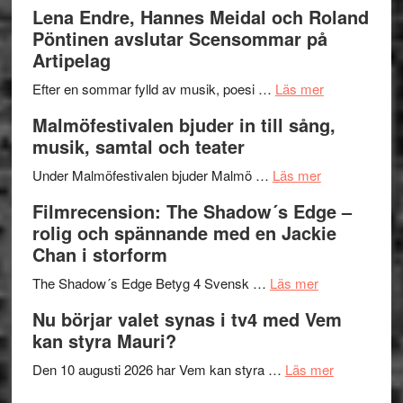
kompott
–
Filmrecens
Lena Endre, Hannes Meidal och Roland
I
Trustorhä
Pöntinen avslutar Scensommar på
Delvis
–
Artipelag
bortom
fascineran
genrens
om
spännand
Efter en sommar fylld av musik, poesi …
Läs mer
vidsträckta
Lena
och
Malmöfestivalen bjuder in till sång,
terräng
Endre,
ger
musik, samtal och teater
Hannes
mycket
om
Meidal
att
Under Malmöfestivalen bjuder Malmö …
Läs mer
Malmöfestiva
och
tänka
Filmrecension: The Shadow´s Edge –
bjuder
Roland
på
rolig och spännande med en Jackie
in
Pöntinen
Chan i storform
till
avslutar
om
sång,
Scensommar
The Shadow´s Edge Betyg 4 Svensk …
Läs mer
Filmrecension
musik,
på
Nu börjar valet synas i tv4 med Vem
The
samtal
Artipelag
kan styra Mauri?
Shadow
och
´s
teater
om
Den 10 augusti 2026 har Vem kan styra …
Läs mer
Edge
Nu