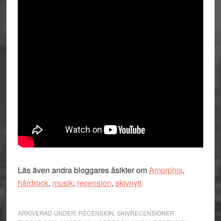
Läs även andra bloggares åsikter om
Amorphis
,
hårdrock
,
musik
,
recension
,
skivnytt
ARKIVERAD UNDER:
RECENSION
,
SKIVRECENSIONER