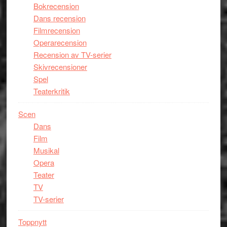
Bokrecension
Dans recension
Filmrecension
Operarecension
Recension av TV-serier
Skivrecensioner
Spel
Teaterkritik
Scen
Dans
Film
Musikal
Opera
Teater
TV
TV-serier
Toppnytt