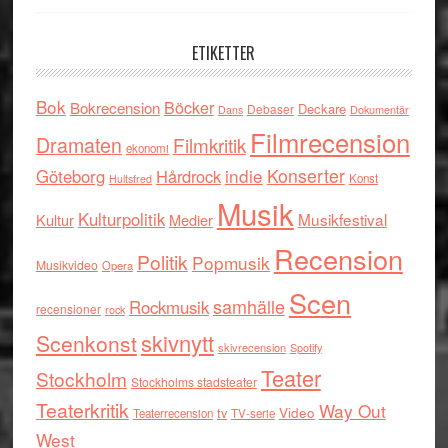
ETIKETTER
Bok
Böcker
Bokrecension
Deckare
Debaser
Dokumentär
Dans
Filmrecension
Dramaten
Filmkritik
ekonomi
indie
Konserter
Göteborg
Hårdrock
Konst
Hultsfred
Musik
Kulturpolitik
Musikfestival
Kultur
Medier
Recension
Politik
Popmusik
Musikvideo
Opera
Scen
samhälle
Rockmusik
recensioner
rock
skivnytt
Scenkonst
skivrecension
Spotify
Teater
Stockholm
Stockholms stadsteater
Teaterkritik
Way Out
tv
Video
Teaterrecension
TV-serie
West