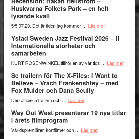
Recension: Håkan Hellström –
Huskvarna Folkets Park – en helt
lysande kväll
om
5/5 07.20. Det är tiden jag kommer …
Läs mer
Recension:
Ystad Sweden Jazz Festival 2026 – II
Håkan
Internationella storheter och
Hellström
samarbeten
–
Huskvarna
om
KURT ROSENWINKEL tillhör en av vår tids …
Läs mer
Folkets
Ystad
Se trailern för The X-Files: I Want to
Park
Swede
Believe – Vrach Frankenshtey – med
–
Jazz
Fox Mulder och Dana Scully
en
Festiva
om
helt
2026
Den officiella trailern och …
Läs mer
Se
lysande
–
Way Out West presenterar 19 nya titlar
trailern
kväll
II
i årets filmprogram
för
Internat
The
om
storhet
Världspremiärer, kortfilmer och …
Läs mer
X-
Way
och