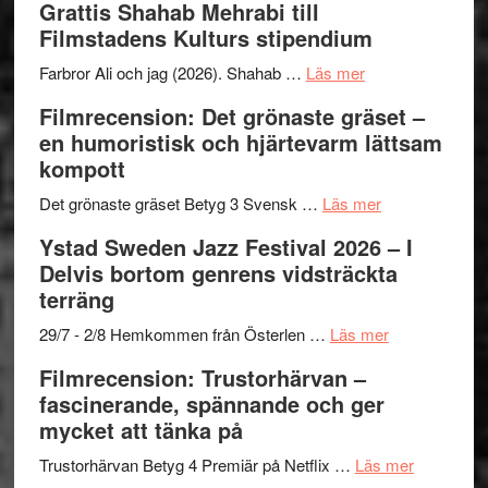
Grattis Shahab Mehrabi till
Files:
Out
samarb
Filmstadens Kulturs stipendium
I
West
Want
presenterar
om
Farbror Ali och jag (2026). Shahab …
Läs mer
to
19
Grattis
Filmrecension: Det grönaste gräset –
Believe
nya
Shahab
en humoristisk och hjärtevarm lättsam
–
titlar
Mehrabi
kompott
Vrach
i
till
Frankenshtey
årets
Filmstadens
om
Det grönaste gräset Betyg 3 Svensk …
Läs mer
–
filmprogram
Kulturs
Filmrecension:
Ystad Sweden Jazz Festival 2026 – I
med
stipendium
Det
Delvis bortom genrens vidsträckta
Fox
grönaste
terräng
Mulder
gräset
och
–
om
29/7 - 2/8 Hemkommen från Österlen …
Läs mer
Dana
en
Ystad
Filmrecension: Trustorhärvan –
Scully
humoristisk
Sweden
fascinerande, spännande och ger
och
Jazz
mycket att tänka på
hjärtevarm
Festival
lättsam
2026
om
Trustorhärvan Betyg 4 Premiär på Netflix …
Läs mer