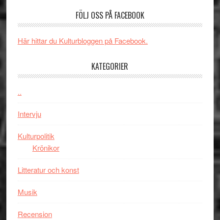
–
börjar
FÖLJ OSS PÅ FACEBOOK
rolig
valet
och
synas
spännande
i
Här hittar du Kulturbloggen på Facebook.
med
tv4
en
med
KATEGORIER
Jackie
Vem
Chan
kan
..
i
styra
storform
Mauri?
Intervju
Kulturpolitik
Krönikor
Litteratur och konst
Musik
Recension