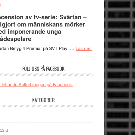
om
Edge
r
Nu
–
cension av tv-serie: Svärtan –
börjar
rolig
lgjort om människans mörker
valet
och
ed imponerande unga
synas
spännande
ådespelare
i
med
tv4
en
om
rtan Betyg 4 Premiär på SVT Play: …
Läs mer
med
Jackie
Recension
Vem
Chan
av
FÖLJ OSS PÅ FACEBOOK
kan
i
tv-
styra
storform
serie:
Mauri?
Svärtan
 hittar du Kulturbloggen på Facebook.
–
välgjort
KATEGORIER
om
människans
mörker
med
ervju
imponerande