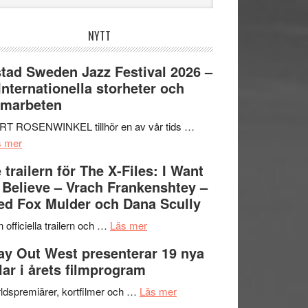
bplatsen
NYTT
tad Sweden Jazz Festival 2026 –
 Internationella storheter och
amarbeten
RT ROSENWINKEL tillhör en av vår tids …
om
s mer
Ystad
 trailern för The X-Files: I Want
Sweden
 Believe – Vrach Frankenshtey –
Jazz
d Fox Mulder och Dana Scully
Festival
2026
om
 officiella trailern och …
Läs mer
–
Se
y Out West presenterar 19 nya
II
trailern
tlar i årets filmprogram
Internationella
för
storheter
The
om
ldspremiärer, kortfilmer och …
Läs mer
och
X-
Way