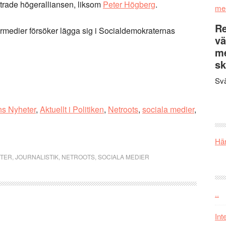
trade högeralliansen, liksom
Peter Högberg
.
me
Re
rmedier försöker lägga sig i Socialdemokraternas
vä
m
sk
Svä
s Nyheter
,
Aktuellt i Politiken
,
Netroots
,
sociala medier
,
Här
TER
,
JOURNALISTIK
,
NETROOTS
,
SOCIALA MEDIER
..
Int