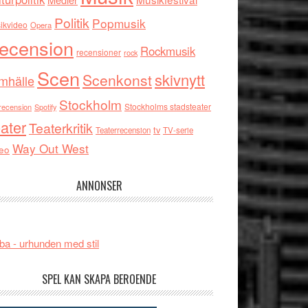
Politik
Popmusik
ikvideo
Opera
ecension
Rockmusik
recensioner
rock
Scen
skivnytt
Scenkonst
mhälle
Stockholm
Stockholms stadsteater
recension
Spotify
ater
Teaterkritik
tv
Teaterrecension
TV-serie
Way Out West
eo
ANNONSER
ba - urhunden med stil
SPEL KAN SKAPA BEROENDE