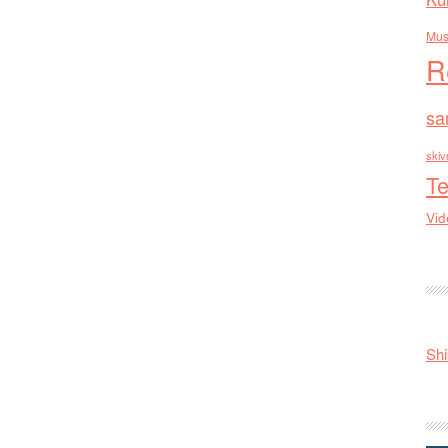
Mus
R
sa
skiv
Te
Vid
Shi