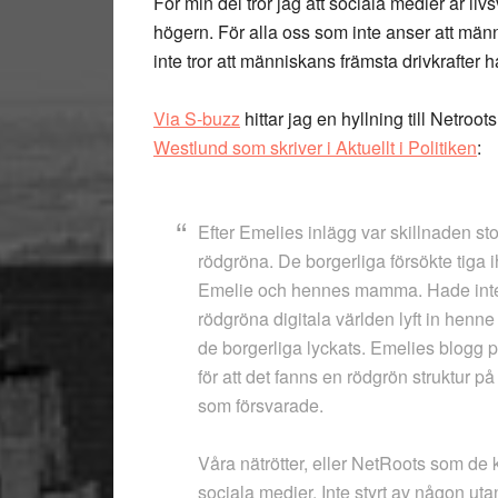
För min del tror jag att sociala medier är li
högern. För alla oss som inte anser att män
inte tror att människans främsta drivkrafter
Via S-buzz
hittar jag en hyllning till Netro
Westlund som skriver i Aktuellt i Politiken
:
Efter Emelies inlägg var skillnaden st
rödgröna. De borgerliga försökte tiga 
Emelie och hennes mamma. Hade inte n
rödgröna digitala världen lyft in henn
de borgerliga lyckats. Emelies blogg 
för att det fanns en rödgrön struktur 
som försvarade.
Våra nätrötter, eller NetRoots som de k
sociala medier. Inte styrt av någon ut