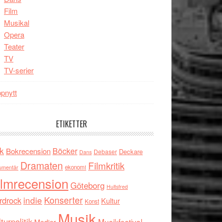
Film
Musikal
Opera
Teater
TV
TV-serier
pnytt
ETIKETTER
k
Böcker
Bokrecension
Deckare
Debaser
Dans
Dramaten
Filmkritik
umentär
ekonomi
ilmrecension
Göteborg
Hultsfred
indie
Konserter
rdrock
Kultur
Konst
Musik
turpolitik
Musikfestival
Medier