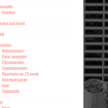
unga
turpolitik
skådespelare
Krönikor
teratur och konst
sik
cension
Bokrecension
Dans recension
Filmrecension
Operarecension
Recension av TV-serier
Skivrecensioner
Spel
Teaterkritik
en
Dans