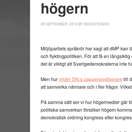
högern
28 SEPTEMBER, 2010
BY
REDAKTIONEN
Miljöpartiets språkrör har sagt att dMP kan
och flyktingpolitiken. För att få en långsikt
det är viktigt att Sverigedemokraterna inte ha
Men hur
vrider DN:s pappersredigerare
till 
att samverka närmare och i fler frågor. Vilket d
På samma sätt ser vi hur högermedier går till
politiska samverkan försöker högern komma å
demokratisk ordning kongress efter kongres