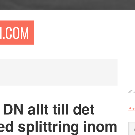
N.COM
Pr
si
DN allt till det
Pre
ed splittring inom
Sö
på