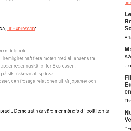
me
Le
Ro
Sc
äxa,
ur Expressen
:
Eft
Ma
e stridigheter.
så
 i hemlighet haft flera möten med alliansens tre
uppger regeringskällor för Expressen.
Un
 på sikt riskerar att spricka.
Fi
er, den frostiga relationen till Miljöpartiet och
Ed
en
Th
sprack. Demokratin är värd mer mångfald i politiken är
Nu
Ve
Den