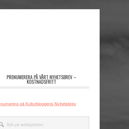
imärt
dofält
PRENUMERERA PÅ VÅRT NYHETSBREV –
KOSTNADSFRITT
numerera på Kulturbloggens Nyhetsbrev
k