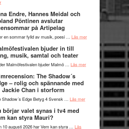
om
kompott
–
r
Filmrecension:
I
na Endre, Hannes Meidal och
Trustorhärvan
Delvis
land Pöntinen avslutar
–
bortom
ensommar på Artipelag
fascinerande,
genrens
spännande
vidsträckta
om
er en sommar fylld av musik, poesi …
Läs mer
och
terräng
Lena
lmöfestivalen bjuder in till
ger
Endre,
ng, musik, samtal och teater
mycket
Hannes
att
om
Meidal
der Malmöfestivalen bjuder Malmö …
Läs mer
tänka
Malmöfestivalen
och
lmrecension: The Shadow´s
på
bjuder
Roland
ge – rolig och spännande med
in
Pöntinen
 Jackie Chan i storform
till
avslutar
om
sång,
Scensommar
e Shadow´s Edge Betyg 4 Svensk …
Läs mer
Filmrecension:
musik,
på
 börjar valet synas i tv4 med
The
samtal
Artipelag
m kan styra Mauri?
Shadow
och
´s
teater
 10 augusti 2026 har Vem kan styra …
Läs