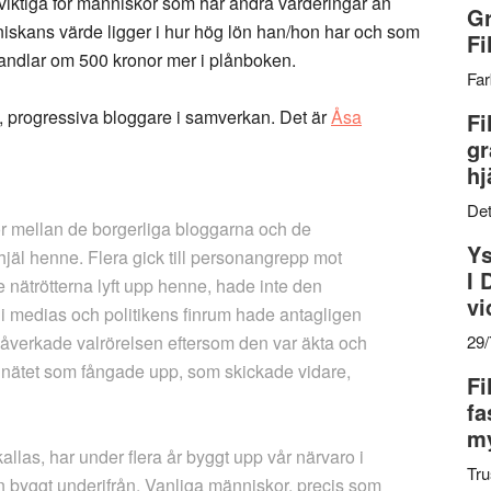
vsviktiga för människor som har andra värderingar än
Gr
niskans värde ligger i hur hög lön han/hon har och som
Fi
 handlar om 500 kronor mer i plånboken.
Far
ots, progressiva bloggare i samverkan. Det är
Åsa
Fi
gr
hj
Det
or mellan de borgerliga bloggarna och de
Ys
ihjäl henne. Flera gick till personangrepp mot
I 
ätrötterna lyft upp henne, hade inte den
vi
e i medias och politikens finrum hade antagligen
påverkade valrörelsen eftersom den var äkta och
29
på nätet som fångade upp, som skickade vidare,
Fi
fa
my
allas, har under flera år byggt upp vår närvaro i
Tru
an byggt underifrån. Vanliga människor, precis som