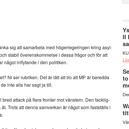
web
Ys
II
s
 tänka sig att samarbeta med högerregeringen kring asyl-
KU
ig och stabil överenskommelse i dessa frågor och för att
Lä
r något inflytande i den politiken.
Se
det? Ni ser rubriken. Det är lätt att tro att MP är beredda
to
me
e inte alls har sagt ja till.
Den
 bred attack på flera fronter mot vänstern. Den facklig-
Wa
t. Trots att denna samverkan är något som fastställs i
ti
s.
Vär