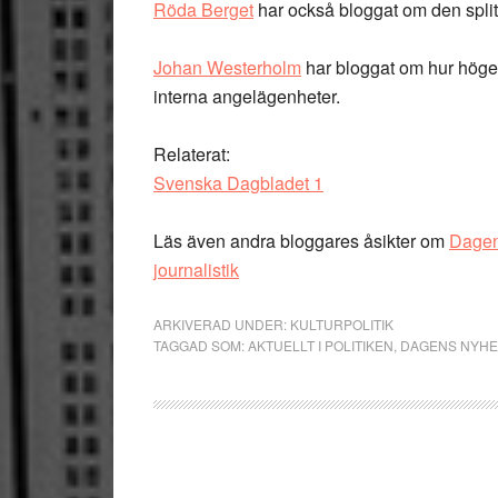
Röda Berget
har också bloggat om den split
Johan Westerholm
har bloggat om hur höge
interna angelägenheter.
Relaterat:
Svenska Dagbladet 1
Läs även andra bloggares åsikter om
Dagen
journalistik
ARKIVERAD UNDER:
KULTURPOLITIK
TAGGAD SOM:
AKTUELLT I POLITIKEN
,
DAGENS NYHE