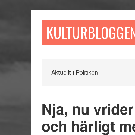
Hoppa
Hoppa
Hoppa
till
till
till
huvudinnehåll
det
sidfot
KULTURBLOGGE
primära
sidofältet
Aktuellt i Politiken
Nja, nu vrider 
och härligt m