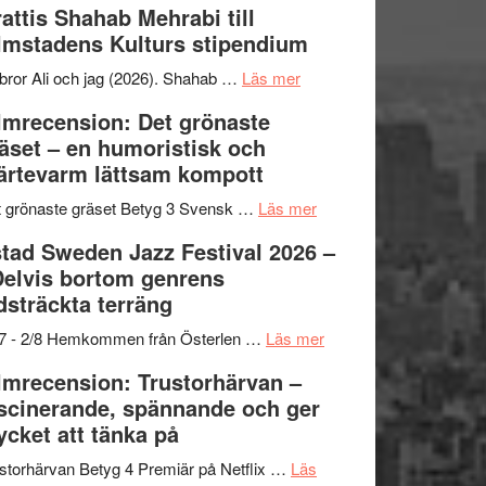
attis Shahab Mehrabi till
samarbeten
Files:
Out
lmstadens Kulturs stipendium
I
West
Want
presenterar
om
bror Ali och jag (2026). Shahab …
Läs mer
to
19
Grattis
lmrecension: Det grönaste
Believe
nya
Shahab
äset – en humoristisk och
–
titlar
Mehrabi
ärtevarm lättsam kompott
Vrach
i
till
Frankenshtey
årets
Filmstadens
om
 grönaste gräset Betyg 3 Svensk …
Läs mer
–
filmprogram
Kulturs
Filmrecension:
tad Sweden Jazz Festival 2026 –
med
stipendium
Det
Delvis bortom genrens
Fox
grönaste
dsträckta terräng
Mulder
gräset
och
–
om
/7 - 2/8 Hemkommen från Österlen …
Läs mer
Dana
en
Ystad
lmrecension: Trustorhärvan –
Scully
humoristisk
Sweden
scinerande, spännande och ger
och
Jazz
cket att tänka på
hjärtevarm
Festival
lättsam
2026
storhärvan Betyg 4 Premiär på Netflix …
Läs