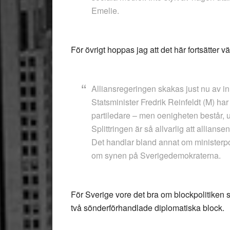
Emelie.
För övrigt hoppas jag att det här fortsätter v
Alliansregeringen skakas just nu av inr
Statsminister Fredrik Reinfeldt (M) har
partiledare – men oenigheten består, 
Splittringen är så allvarlig att alliansen
Det handlar bland annat om ministerpost
om synen på Sverigedemokraterna.
För Sverige vore det bra om blockpolitiken 
två sönderförhandlade diplomatiska block.