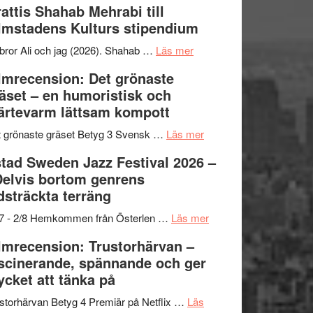
attis Shahab Mehrabi till
samarbeten
Files:
Out
lmstadens Kulturs stipendium
I
West
Want
presenterar
om
bror Ali och jag (2026). Shahab …
Läs mer
to
19
Grattis
lmrecension: Det grönaste
Believe
nya
Shahab
äset – en humoristisk och
–
titlar
Mehrabi
ärtevarm lättsam kompott
Vrach
i
till
Frankenshtey
årets
Filmstadens
om
 grönaste gräset Betyg 3 Svensk …
Läs mer
–
filmprogram
Kulturs
Filmrecension:
tad Sweden Jazz Festival 2026 –
med
stipendium
Det
Delvis bortom genrens
Fox
grönaste
dsträckta terräng
Mulder
gräset
och
–
om
/7 - 2/8 Hemkommen från Österlen …
Läs mer
Dana
en
Ystad
lmrecension: Trustorhärvan –
Scully
humoristisk
Sweden
scinerande, spännande och ger
och
Jazz
cket att tänka på
hjärtevarm
Festival
lättsam
2026
storhärvan Betyg 4 Premiär på Netflix …
Läs