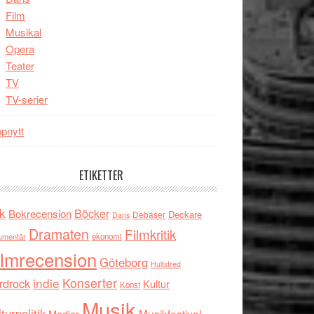
Film
Musikal
Opera
Teater
TV
TV-serier
pnytt
ETIKETTER
k
Böcker
Bokrecension
Deckare
Debaser
Dans
Dramaten
Filmkritik
umentär
ekonomi
ilmrecension
Göteborg
Hultsfred
indie
Konserter
rdrock
Kultur
Konst
Musik
turpolitik
Musikfestival
Medier