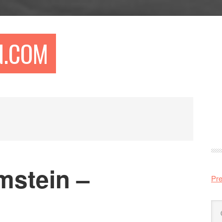
N.COM
Pr
si
mstein –
Pre
Sö
på