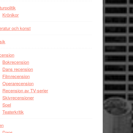
unga
turpolitik
skådespelare
Krönikor
teratur och konst
sik
cension
Bokrecension
Dans recension
Filmrecension
Operarecension
Recension av TV-serier
Skivrecensioner
Spel
Teaterkritik
en
Dans