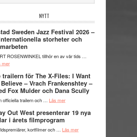
bplatsen
NYTT
tad Sweden Jazz Festival 2026 –
 Internationella storheter och
amarbeten
RT ROSENWINKEL tillhör en av vår tids …
om
s mer
Ystad
 trailern för The X-Files: I Want
Sweden
 Believe – Vrach Frankenshtey –
Jazz
d Fox Mulder och Dana Scully
Festival
2026
om
 officiella trailern och …
Läs mer
–
Se
y Out West presenterar 19 nya
II
trailern
tlar i årets filmprogram
Internationella
för
storheter
The
om
ldspremiärer, kortfilmer och …
Läs mer
och
X-
Way