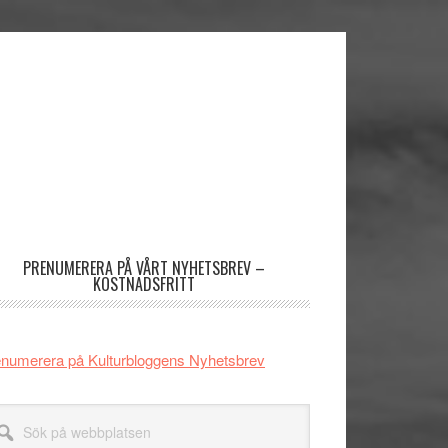
imärt
dofält
PRENUMERERA PÅ VÅRT NYHETSBREV –
KOSTNADSFRITT
numerera på Kulturbloggens Nyhetsbrev
k