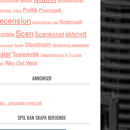
Politik
Popmusik
ikvideo
Opera
ecension
Rockmusik
recensioner
rock
Scen
skivnytt
Scenkonst
mhälle
Stockholm
Stockholms stadsteater
recension
Spotify
ater
Teaterkritik
tv
Teaterrecension
TV-serie
Way Out West
eo
ANNONSER
ba - urhunden med stil
SPEL KAN SKAPA BEROENDE