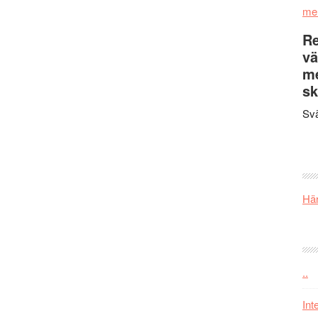
me
Re
vä
m
sk
Svä
Här
..
Int