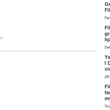
Gr
Fi
Far
Fi
gr
hj
IN
Det
Ys
I 
vi
29
Fi
fa
my
Tru