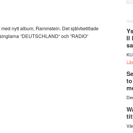
web
a med nytt album, Rammstein. Det självbetitlade
Ys
mt singlarna ”DEUTSCHLAND” och ”RADIO”
II
s
KU
Lä
Se
to
me
Den
Wa
ti
Vär