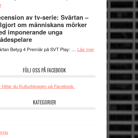
om
Edge
r
Nu
–
cension av tv-serie: Svärtan –
börjar
rolig
lgjort om människans mörker
valet
och
ed imponerande unga
synas
spännande
ådespelare
i
med
tv4
en
om
rtan Betyg 4 Premiär på SVT Play: …
Läs mer
med
Jackie
Recension
Vem
Chan
av
FÖLJ OSS PÅ FACEBOOK
kan
i
tv-
styra
storform
serie:
Mauri?
Svärtan
 hittar du Kulturbloggen på Facebook.
–
välgjort
KATEGORIER
om
människans
mörker
med
ervju
imponerande