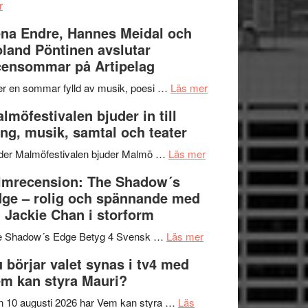
om
kompott
–
r
Filmrecension:
I
na Endre, Hannes Meidal och
Trustorhärvan
Delvis
land Pöntinen avslutar
–
bortom
ensommar på Artipelag
fascinerande,
genrens
spännande
vidsträckta
om
er en sommar fylld av musik, poesi …
Läs mer
och
terräng
Lena
lmöfestivalen bjuder in till
ger
Endre,
ng, musik, samtal och teater
mycket
Hannes
att
om
Meidal
der Malmöfestivalen bjuder Malmö …
Läs mer
tänka
Malmöfestivalen
och
lmrecension: The Shadow´s
på
bjuder
Roland
ge – rolig och spännande med
in
Pöntinen
 Jackie Chan i storform
till
avslutar
om
sång,
Scensommar
e Shadow´s Edge Betyg 4 Svensk …
Läs mer
Filmrecension:
musik,
på
 börjar valet synas i tv4 med
The
samtal
Artipelag
m kan styra Mauri?
Shadow
och
´s
teater
 10 augusti 2026 har Vem kan styra …
Läs