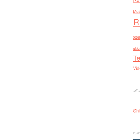
Mus
R
sa
skiv
Te
Vid
Shi