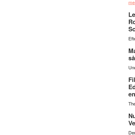
me
Le
Ro
Sc
Eft
Ma
så
Un
Fi
Ed
en
Th
Nu
Ve
Den