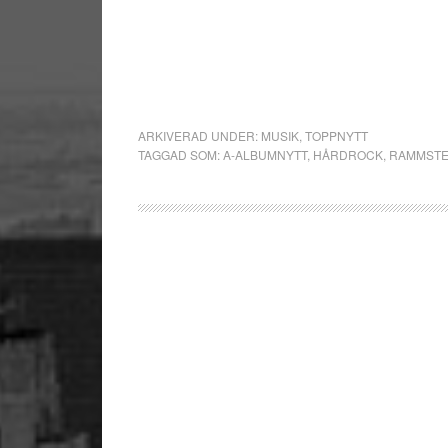
ARKIVERAD UNDER:
MUSIK
,
TOPPNYTT
TAGGAD SOM:
A-ALBUMNYTT
,
HÅRDROCK
,
RAMMSTE