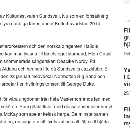
web
av Kulturfestivalen Sundsvall. Nu som en fortsättning
 fyra nordliga länen under Kulturhuvudstad 2014.
Fi
gr
hj
arorkestern och den norska dirigenten Halldis
re kan man lyssna till länets eget storband, High Coast
Det
misnominerade sångerskan Ceacilie Norby. På
 Aldana och hennes trio på Sundsvalls Jazzklubb, E-
Ys
I 
n den 28 januari medverkar Norrbotten Big Band och
vi
betar i en hyllningskonsert till George Duke.
29
kt för våra ungdomar från hela Västernorrlands län med
mskören. Som gästartister med dessa ensembler har vi
Fi
a McKay som spelar keltisk harpa. De minsta barnen
fa
rålen, en saga om att livets val och att följa sitt hjärta.
my