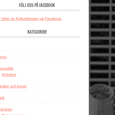
och
FÖLJ OSS PÅ FACEBOOK
någonsin
energi
när
 hittar du Kulturbloggen på Facebook.
legendarisk
100-
KATEGORIER
åring
firas
–
Wayne
ervju
Tucker
hyllar
turpolitik
Miles
Krönikor
Davis
på
teratur och konst
Utopia
sik
cension