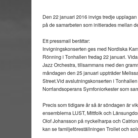
Den 22 januari 2016 invigs tredje upplagan 
på de samarbeten som initierades mellan de
Ett pressmail berättar:
Invigningskonserten ges med Nordiska Kamm
Rönning i Tonhallen fredag 22 januari. Vida
Jazz Orchestra, tillsammans med den gram
måndagen den 25 januari uppträder Melissa
Street.Vid avslutningskonserten i Tonhalle
Norrlandsoperans Symfoniorkester som samar
Precis som tidigare år så är söndagen är vi
ensemblerna LUST, Mittfolk och Länsungdo
Olof Johansson på nyckelharpa och Catrion
kan se familjeföreställningen Trollet och solst