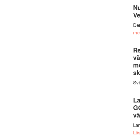
Nu
Ve
Den
me
Re
vä
m
sk
Svä
La
G
vä
La
Lä