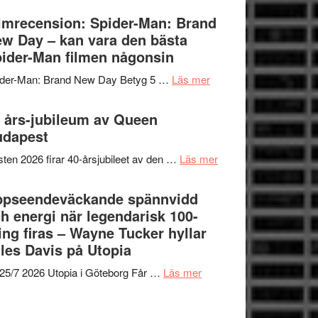
om
Vegas
lmrecension: Spider-Man: Brand
människans
långfilmsdebut
w Day – kan vara den bästa
mörker
ARNE
ider-Man filmen någonsin
med
GOES
imponerande
om
ider-Man: Brand New Day Betyg 5 …
Läs mer
TO
unga
Filmrecension:
SPACE
skådespelare
Spider-
 års-jubileum av Queen
får
Man:
udapest
världspremiär
Brand
i
om
ten 2026 firar 40-årsjubileet av den …
Läs mer
New
Toronto
40
Day
års-
ppseendeväckande spännvidd
–
jubileum
h energi när legendarisk 100-
kan
av
ing firas – Wayne Tucker hyllar
vara
Queen
les Davis på Utopia
den
Budapest
bästa
om
25/7 2026 Utopia i Göteborg Får …
Läs mer
Spider-
Uppseendeväckande
Man
spännvidd
filmen