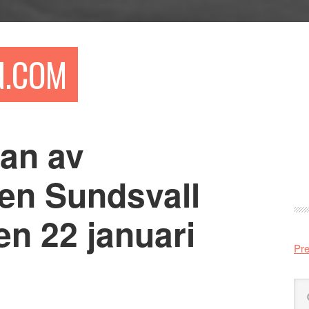
N.COM
gan av
Pr
si
len Sundsvall
en 22 januari
Pre
Sö
på