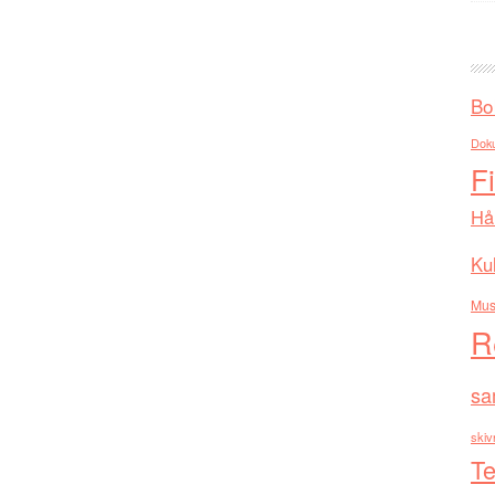
Bo
Dok
F
Hå
Kul
Mus
R
sa
skiv
Te