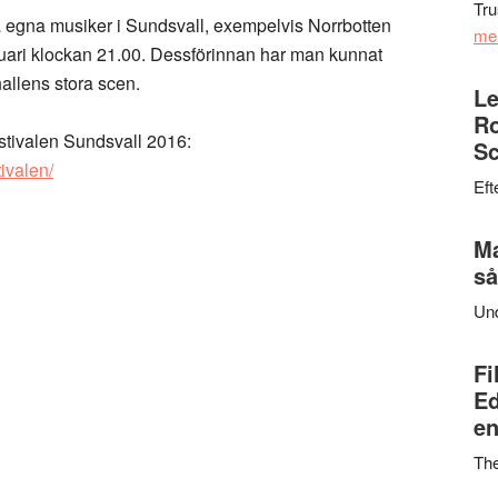
Tru
a egna musiker i Sundsvall, exempelvis Norrbotten
me
ari klockan 21.00. Dessförinnan har man kunnat
allens stora scen.
Le
Ro
estivalen Sundsvall 2016:
Sc
ivalen/
Eft
Ma
så
Un
Fi
Ed
en
Th