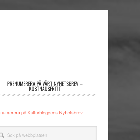
imärt
dofält
PRENUMERERA PÅ VÅRT NYHETSBREV –
KOSTNADSFRITT
numerera på Kulturbloggens Nyhetsbrev
k