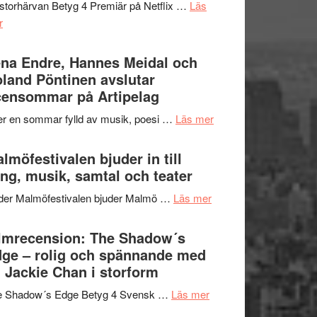
storhärvan Betyg 4 Premiär på Netflix …
Läs
–
om
r
I
Filmrecension:
Delvis
Trustorhärvan
na Endre, Hannes Meidal och
bortom
–
land Pöntinen avslutar
genrens
fascinerande,
ensommar på Artipelag
vidsträckta
spännande
terräng
om
er en sommar fylld av musik, poesi …
Läs mer
och
Lena
ger
Endre,
lmöfestivalen bjuder in till
mycket
Hannes
ng, musik, samtal och teater
att
Meidal
tänka
om
der Malmöfestivalen bjuder Malmö …
Läs mer
och
på
Malmöfestivalen
Roland
bjuder
lmrecension: The Shadow´s
Pöntinen
in
ge – rolig och spännande med
avslutar
till
 Jackie Chan i storform
Scensommar
sång,
på
om
e Shadow´s Edge Betyg 4 Svensk …
Läs mer
musik,
Artipelag
Filmrecension:
samtal