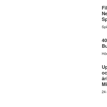
Fi
Ne
Sp
Sp
40
B
Hös
U
oc
år
Mi
24-