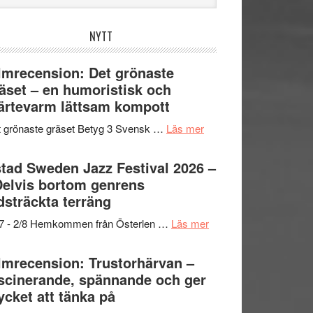
bplatsen
NYTT
lmrecension: Det grönaste
äset – en humoristisk och
ärtevarm lättsam kompott
om
 grönaste gräset Betyg 3 Svensk …
Läs mer
Filmrecension:
Det
tad Sweden Jazz Festival 2026 –
grönaste
Delvis bortom genrens
gräset
dsträckta terräng
–
om
/7 - 2/8 Hemkommen från Österlen …
Läs mer
en
Ystad
humoristisk
Sweden
lmrecension: Trustorhärvan –
och
Jazz
scinerande, spännande och ger
hjärtevarm
Festival
cket att tänka på
lättsam
2026
kompott