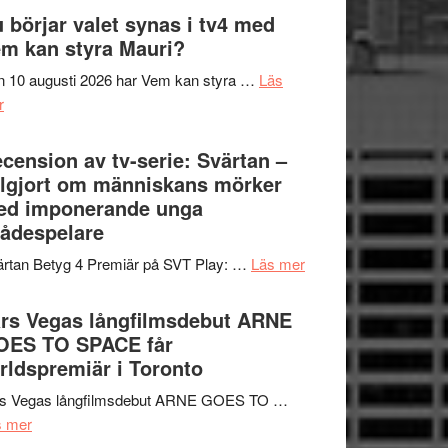
The
 börjar valet synas i tv4 med
och
Shadow
m kan styra Mauri?
teater
´s
 10 augusti 2026 har Vem kan styra …
Läs
Edge
om
r
–
Nu
rolig
börjar
cension av tv-serie: Svärtan –
och
valet
lgjort om människans mörker
spännande
synas
ed imponerande unga
med
i
ådespelare
en
tv4
Jackie
om
rtan Betyg 4 Premiär på SVT Play: …
Läs mer
med
Chan
Recension
Vem
i
av
rs Vegas långfilmsdebut ARNE
kan
storform
tv-
OES TO SPACE får
styra
serie:
rldspremiär i Toronto
Mauri?
Svärtan
rs Vegas långfilmsdebut ARNE GOES TO …
–
om
s mer
välgjort
Lars