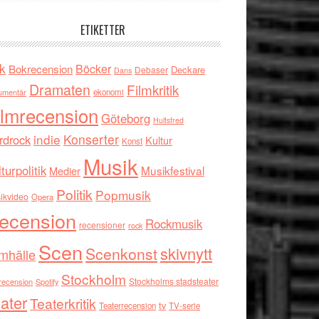
ETIKETTER
k
Böcker
Bokrecension
Deckare
Debaser
Dans
Dramaten
Filmkritik
umentär
ekonomi
ilmrecension
Göteborg
Hultsfred
indie
Konserter
rdrock
Kultur
Konst
Musik
turpolitik
Musikfestival
Medier
Politik
Popmusik
ikvideo
Opera
ecension
Rockmusik
recensioner
rock
Scen
skivnytt
Scenkonst
mhälle
Stockholm
Stockholms stadsteater
recension
Spotify
ater
Teaterkritik
tv
Teaterrecension
TV-serie