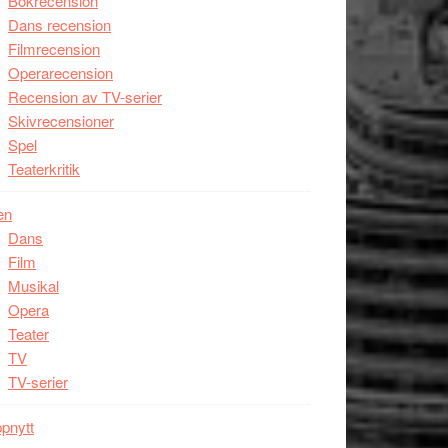
Bokrecension
Dans recension
Filmrecension
Operarecension
Recension av TV-serier
Skivrecensioner
Spel
Teaterkritik
en
Dans
Film
Musikal
Opera
Teater
TV
TV-serier
pnytt