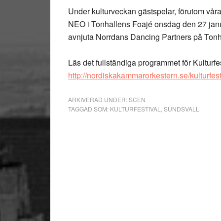
Under kulturveckan gästspelar, förutom vår
NEO i Tonhallens Foajé onsdag den 27 janu
avnjuta Norrdans Dancing Partners på Tonh
Läs det fullständiga programmet för Kulturf
http://nordiskakammarorkestern.se/kulturfest
ARKIVERAD UNDER:
SCEN
TAGGAD SOM:
KULTURFESTIVAL
,
SUNDSVALL