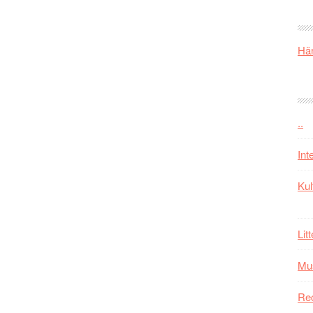
Här
..
Int
Kul
Lit
Mu
Re