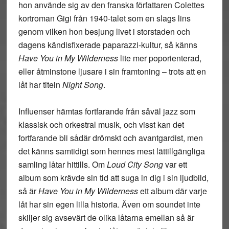
hon använde sig av den franska författaren Colettes
kortroman Gigi från 1940-talet som en slags lins
genom vilken hon besjung livet i storstaden och
dagens kändisfixerade paparazzi-kultur, så känns
Have You in My Wilderness
lite mer poporienterad,
eller åtminstone ljusare i sin framtoning – trots att en
låt har titeln
Night Song
.
Influenser hämtas fortfarande från såväl jazz som
klassisk och orkestral musik, och visst kan det
fortfarande bli sådär drömskt och avantgardist, men
det känns samtidigt som hennes mest lättillgängliga
samling låtar hittills. Om
Loud City Song
var ett
album som krävde sin tid att suga in dig i sin ljudbild,
så är
Have You in My Wilderness
ett album där varje
låt har sin egen lilla historia. Även om soundet inte
skiljer sig avsevärt de olika låtarna emellan så är