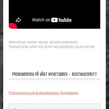
ARKIVERAD UNDER:
MUSIK
,
SKIVRECENSIONER
TAGGAD SOM:
HAVE YOU IN MY WILDERNESS
,
JULIA HOLTER
Primärt
sidofält
PRENUMERERA PÅ VÅRT NYHETSBREV – KOSTNADSFRITT
Prenumerera på Kulturbloggens Nyhetsbrev
Sök