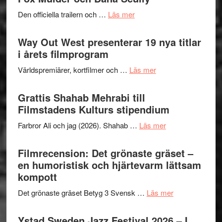
2026
lysande
om
Den officiella trailern och …
Läs mer
–
kväll
Se
II
trailern
Way Out West presenterar 19 nya titlar
Internat
för
i årets filmprogram
storhet
The
och
om
Världspremiärer, kortfilmer och …
Läs mer
X-
samarb
Way
Files:
Out
Grattis Shahab Mehrabi till
I
West
Filmstadens Kulturs stipendium
Want
presenterar
to
om
Farbror Ali och jag (2026). Shahab …
Läs mer
19
Believe
Grattis
nya
–
Shahab
Filmrecension: Det grönaste gräset –
titlar
Vrach
Mehrabi
en humoristisk och hjärtevarm lättsam
i
Frankenshtey
till
kompott
årets
–
Filmstadens
filmprogram
med
om
Det grönaste gräset Betyg 3 Svensk …
Läs mer
Kulturs
Fox
Filmrecension:
stipendium
Mulder
Det
Ystad Sweden Jazz Festival 2026 – I