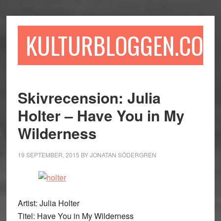
Hoppa
Hoppa
Hoppa
till
till
till
huvudinnehåll
det
sidfot
KULTURBLOGGEN.COM
primära
sidofältet
Skivrecension: Julia
Holter – Have You in My
Wilderness
19 SEPTEMBER, 2015
BY
JONATAN SÖDERGREN
Artist: Julia Holter
Titel: Have You in My Wilderness