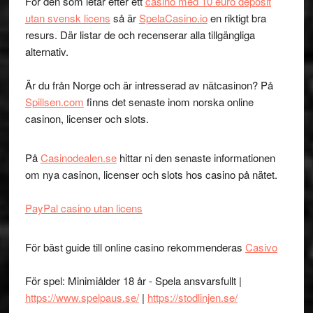
För den som letar efter ett
casino med 10 euro deposit
utan svensk licens
så är
SpelaCasino.io
en riktigt bra
resurs. Där listar de och recenserar alla tillgängliga
alternativ.
Är du från Norge och är intresserad av nätcasinon? På
Spillsen.com
finns det senaste inom norska online
casinon, licenser och slots.
På
Casinodealen.se
hittar ni den senaste informationen
om nya casinon, licenser och slots hos casino på nätet.
PayPal casino utan licens
För bäst guide till online casino rekommenderas
Casivo
För spel: Minimiålder 18 år - Spela ansvarsfullt |
https://www.spelpaus.se/
|
https://stodlinjen.se/