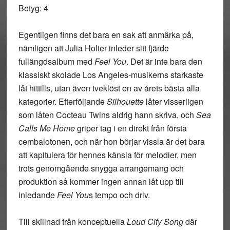
Betyg: 4
Egentligen finns det bara en sak att anmärka på,
nämligen att Julia Holter inleder sitt fjärde
fullängdsalbum med
Feel You
. Det är inte bara den
klassiskt skolade Los Angeles-musikerns starkaste
låt hittills, utan även tveklöst en av årets bästa alla
kategorier. Efterföljande
Silhouette
låter visserligen
som låten Cocteau Twins aldrig hann skriva, och
Sea
Calls Me Home
griper tag i en direkt från första
cembalotonen, och när hon börjar vissla är det bara
att kapitulera för hennes känsla för melodier, men
trots genomgående snygga arrangemang och
produktion så kommer ingen annan låt upp till
inledande
Feel You
s tempo och driv.
Till skillnad från konceptuella
Loud City Song
där