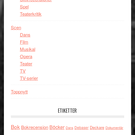
Spel
Teaterkritik
Scen
Dans
Film
Musikal
Opera
Teater
TV
TV-serier
Toppnytt
ETIKETTER
Bok
Böcker
Bokrecension
Deckare
Debaser
Dokumentär
Dans