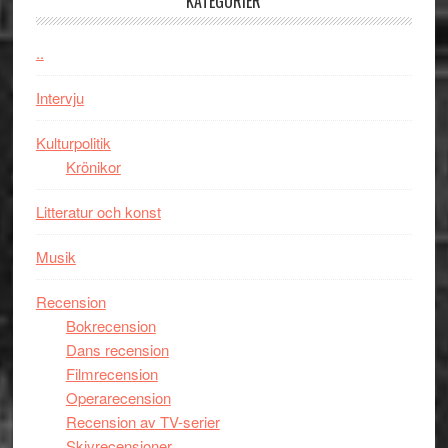
KATEGORIER
Vem
Chan
kan
i
styra
..
storform
Mauri?
Intervju
Kulturpolitik
Krönikor
Litteratur och konst
Musik
Recension
Bokrecension
Dans recension
Filmrecension
Operarecension
Recension av TV-serier
Skivrecensioner