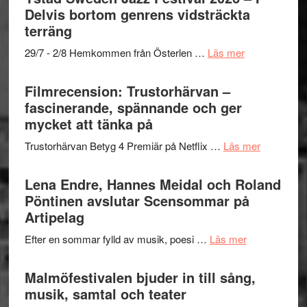
och
grönaste
Delvis bortom genrens vidsträckta
Dana
gräset
terräng
Scully
–
om
29/7 - 2/8 Hemkommen från Österlen …
Läs mer
en
Ystad
humoristisk
Sweden
Filmrecension: Trustorhärvan –
och
Jazz
fascinerande, spännande och ger
hjärtevarm
Festival
mycket att tänka på
lättsam
2026
kompott
om
Trustorhärvan Betyg 4 Premiär på Netflix …
Läs mer
–
Filmrecens
I
Trustorhä
Lena Endre, Hannes Meidal och Roland
Delvis
–
Pöntinen avslutar Scensommar på
bortom
fascineran
Artipelag
genrens
spännand
vidsträckta
om
Efter en sommar fylld av musik, poesi …
Läs mer
och
terräng
Lena
ger
Endre,
Malmöfestivalen bjuder in till sång,
mycket
Hannes
musik, samtal och teater
att
Meidal