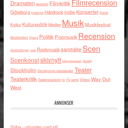
Filmrecension
Dramaten
Filmkritik
ekonomi
indie
Konserter
Göteborg
Hårdrock
Konst
Hultsfred
Musik
Kulturpolitik
Musikfestival
Kultur
Medier
Recension
Politik
Popmusik
Musikvideo
Opera
Scen
samhälle
Rockmusik
recensioner
rock
skivnytt
Scenkonst
skivrecension
Spotify
Teater
Stockholm
Stockholms stadsteater
Teaterkritik
Way Out
tv
Video
Teaterrecension
TV-serie
West
ANNONSER
Shiba - urhunden med stil