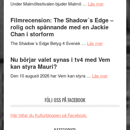
tänka
om
Under Malmöfestivalen bjuder Malmö …
Läs mer
och
på
Malmöfestiva
Roland
bjuder
Filmrecension: The Shadow´s Edge –
Pöntinen
in
rolig och spännande med en Jackie
avslutar
till
Chan i storform
Scensommar
sång,
på
om
The Shadow´s Edge Betyg 4 Svensk …
Läs mer
musik,
Artipelag
Filmrecension
samtal
The
Nu börjar valet synas i tv4 med Vem
och
Shadow
kan styra Mauri?
teater
´s
om
Den 10 augusti 2026 har Vem kan styra …
Läs mer
Edge
Nu
–
börjar
rolig
valet
och
FÖLJ OSS PÅ FACEBOOK
synas
spännande
i
med
Här hittar du Kulturbloggen på Facebook.
tv4
en
med
Jackie