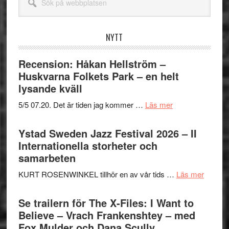
på
webbplatsen
NYTT
Recension: Håkan Hellström –
Huskvarna Folkets Park – en helt
lysande kväll
om
5/5 07.20. Det är tiden jag kommer …
Läs mer
Recension:
Håkan
Ystad Sweden Jazz Festival 2026 – II
Hellström
Internationella storheter och
–
samarbeten
Huskvarna
om
KURT ROSENWINKEL tillhör en av vår tids …
Läs mer
Folkets
Ystad
Park
Swede
Se trailern för The X-Files: I Want to
–
Jazz
Believe – Vrach Frankenshtey – med
en
Festiva
Fox Mulder och Dana Scully
helt