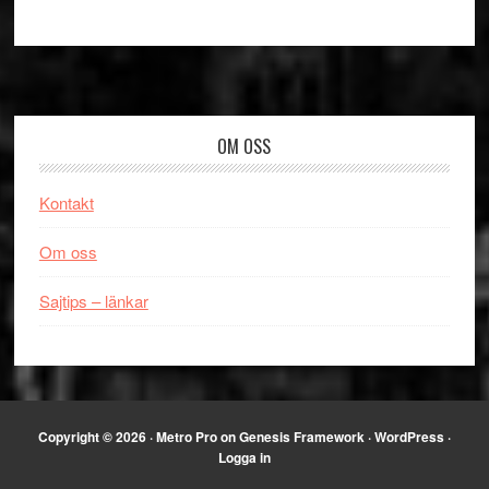
Footer
OM OSS
Kontakt
Om oss
Sajtips – länkar
Copyright © 2026 ·
Metro Pro
on
Genesis Framework
·
WordPress
·
Logga in