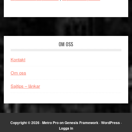
Footer
OM OSS
Kontakt
Om oss
Sajtips – länkar
Copyright © 2026 ·
Metro Pro
on
Genesis Framework
·
WordPress
·
Logga in