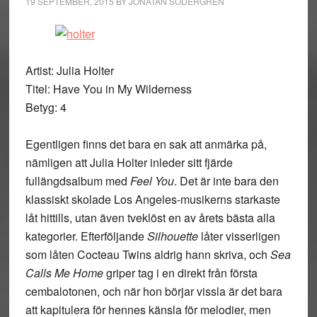
19 SEPTEMBER, 2015
BY
JONATAN SÖDERGREN
Artist: Julia Holter
Titel: Have You in My Wilderness
Betyg: 4
Egentligen finns det bara en sak att anmärka på,
nämligen att Julia Holter inleder sitt fjärde
fullängdsalbum med
Feel You
. Det är inte bara den
klassiskt skolade Los Angeles-musikerns starkaste
låt hittills, utan även tveklöst en av årets bästa alla
kategorier. Efterföljande
Silhouette
låter visserligen
som låten Cocteau Twins aldrig hann skriva, och
Sea
Calls Me Home
griper tag i en direkt från första
cembalotonen, och när hon börjar vissla är det bara
att kapitulera för hennes känsla för melodier, men