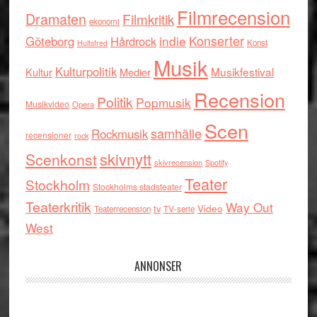
Filmrecension
Dramaten
Filmkritik
ekonomi
indie
Konserter
Göteborg
Hårdrock
Konst
Hultsfred
Musik
Kulturpolitik
Musikfestival
Kultur
Medier
Recension
Politik
Popmusik
Musikvideo
Opera
Scen
samhälle
Rockmusik
recensioner
rock
skivnytt
Scenkonst
skivrecension
Spotify
Teater
Stockholm
Stockholms stadsteater
Teaterkritik
Way Out
tv
Video
Teaterrecension
TV-serie
West
ANNONSER