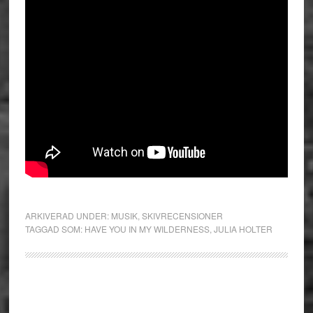
ARKIVERAD UNDER:
MUSIK
,
SKIVRECENSIONER
TAGGAD SOM:
HAVE YOU IN MY WILDERNESS
,
JULIA HOLTER
Primärt