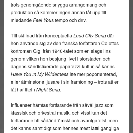
trots genomgående snygga arrangemang och
produktion så kommer ingen annan låt upp till
inledande
Feel You
s tempo och driv.
Till skillnad från konceptuella
Loud City Song
där
hon använde sig av den franska författaren Colettes
kortroman Gigi från 1940-talet som en slags lins
genom vilken hon besjung livet i storstaden och
dagens kändisfixerade paparazzi-kultur, så känns
Have You in My Wilderness
lite mer poporienterad,
eller åtminstone ljusare i sin framtoning – trots att en
låt har titeln
Night Song
.
Influenser hämtas fortfarande från såväl jazz som
klassisk och orkestral musik, och visst kan det
fortfarande bli sådär drömskt och avantgardist, men
det känns samtidigt som hennes mest lättillgängliga