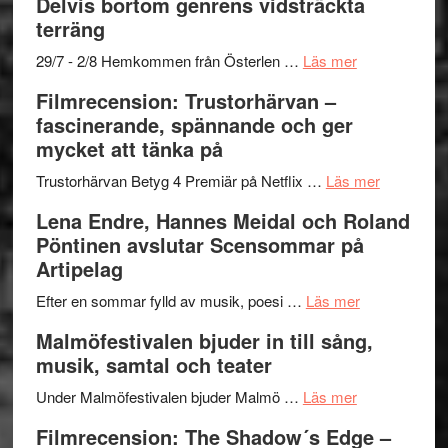
Delvis bortom genrens vidsträckta
grönaste
terräng
gräset
–
om
29/7 - 2/8 Hemkommen från Österlen …
Läs mer
en
Ystad
Filmrecension: Trustorhärvan –
humoristisk
Sweden
fascinerande, spännande och ger
och
Jazz
mycket att tänka på
hjärtevarm
Festival
lättsam
2026
om
Trustorhärvan Betyg 4 Premiär på Netflix …
Läs mer
kompott
–
Filmrecens
Lena Endre, Hannes Meidal och Roland
I
Trustorhä
Pöntinen avslutar Scensommar på
Delvis
–
Artipelag
bortom
fascineran
genrens
om
spännand
Efter en sommar fylld av musik, poesi …
Läs mer
vidsträckta
Lena
och
Malmöfestivalen bjuder in till sång,
terräng
Endre,
ger
musik, samtal och teater
Hannes
mycket
om
Meidal
att
Under Malmöfestivalen bjuder Malmö …
Läs mer
Malmöfestiva
och
tänka
Filmrecension: The Shadow´s Edge –
bjuder
Roland
på