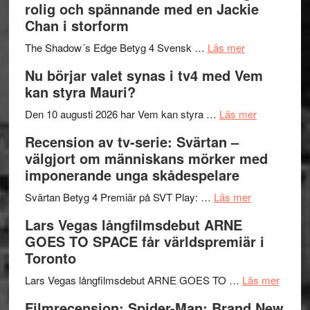
rolig och spännande med en Jackie
in
Pöntinen
Chan i storform
till
avslutar
om
sång,
Scensommar
The Shadow´s Edge Betyg 4 Svensk …
Läs mer
Filmrecension
musik,
på
Nu börjar valet synas i tv4 med Vem
The
samtal
Artipelag
kan styra Mauri?
Shadow
och
´s
teater
om
Den 10 augusti 2026 har Vem kan styra …
Läs mer
Edge
Nu
Recension av tv-serie: Svärtan –
–
börjar
välgjort om människans mörker med
rolig
valet
imponerande unga skådespelare
och
synas
spännande
om
i
Svärtan Betyg 4 Premiär på SVT Play: …
Läs mer
med
Recension
tv4
Lars Vegas långfilmsdebut ARNE
en
av
med
GOES TO SPACE får världspremiär i
Jackie
tv-
Vem
Toronto
Chan
serie:
kan
i
Svärtan
styra
om
Lars Vegas långfilmsdebut ARNE GOES TO …
Läs mer
storform
–
Mauri?
Lars
Filmrecension: Spider-Man: Brand New