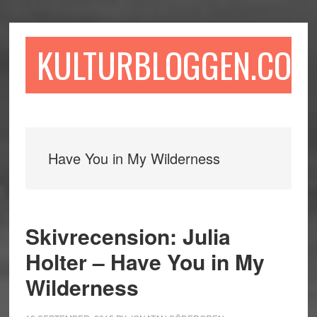
Hoppa
Hoppa
Hoppa
till
till
till
huvudinnehåll
det
sidfot
KULTURBLOGGEN.COM
primära
sidofältet
Have You in My Wilderness
Skivrecension: Julia
Holter – Have You in My
Wilderness