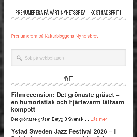
sidofält
PRENUMERERA PÅ VÅRT NYHETSBREV – KOSTNADSFRITT
Prenumerera på Kulturbloggens Nyhetsbrev
Sök
på
webbplatsen
NYTT
Filmrecension: Det grönaste gräset –
en humoristisk och hjärtevarm lättsam
kompott
om
Det grönaste gräset Betyg 3 Svensk …
Läs mer
Filmrecension:
Ystad Sweden Jazz Festival 2026 – I
Det