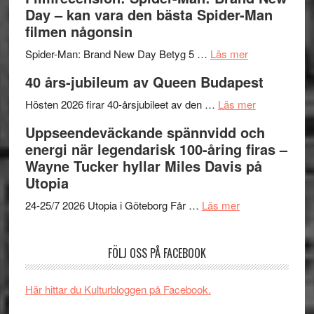
välgjort
Vegas
Day – kan vara den bästa Spider-Man
om
långfi
filmen någonsin
människans
ARNE
om
mörker
GOES
Spider-Man: Brand New Day Betyg 5 …
Läs mer
Filmrecension
med
TO
40 års-jubileum av Queen Budapest
Spider-
imponerande
SPAC
Man:
unga
om
får
Hösten 2026 firar 40-årsjubileet av den …
Läs mer
Brand
skådespelar
40
världs
Uppseendeväckande spännvidd och
New
års-
i
energi när legendarisk 100-åring firas –
Day
jubileum
Toront
Wayne Tucker hyllar Miles Davis på
–
av
Utopia
kan
Queen
om
vara
Budapest
24-25/7 2026 Utopia i Göteborg Får …
Läs mer
Uppseendeväck
den
spännvidd
bästa
FÖLJ OSS PÅ FACEBOOK
och
Spider-
energi
Man
när
filmen
Här hittar du Kulturbloggen på Facebook.
legendarisk
någonsin