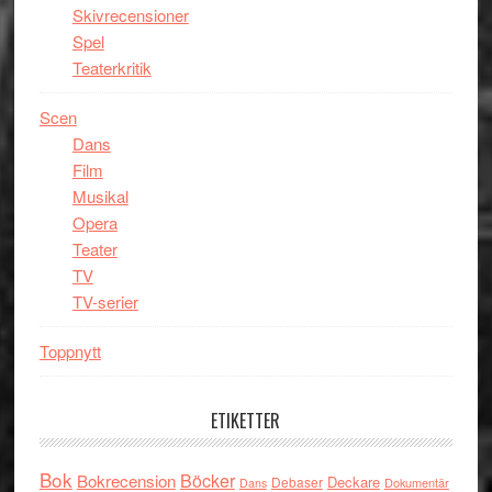
Skivrecensioner
Spel
Teaterkritik
Scen
Dans
Film
Musikal
Opera
Teater
TV
TV-serier
Toppnytt
ETIKETTER
Bok
Böcker
Bokrecension
Deckare
Debaser
Dokumentär
Dans