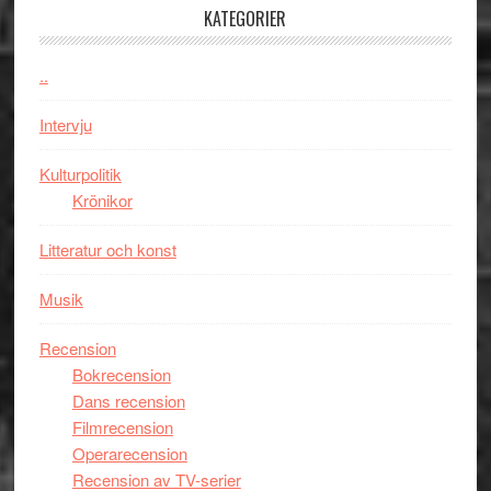
100-
KATEGORIER
åring
firas
..
–
Wayne
Intervju
Tucker
hyllar
Kulturpolitik
Miles
Krönikor
Davis
Litteratur och konst
på
Utopia
Musik
Recension
Bokrecension
Dans recension
Filmrecension
Operarecension
Recension av TV-serier