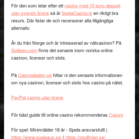
För den som letar efter ett
casino med 10 euro deposit
utan svensk licens
så är
SpelaCasino.io
en riktigt bra
resurs. Där listar de och recenserar alla tillgängliga
alternativ.
Är du från Norge och är intresserad av nätcasinon? På
Spillsen.com
finns det senaste inom norska online
casinon, licenser och slots.
På
Casinodealen.se
hittar ni den senaste informationen
om nya casinon, licenser och slots hos casino på nätet.
PayPal casino utan licens
För bäst guide till online casino rekommenderas
Casivo
För spel: Minimiålder 18 år - Spela ansvarsfullt |
https://www.spelpaus.se/
|
https://stodlinjen.se/